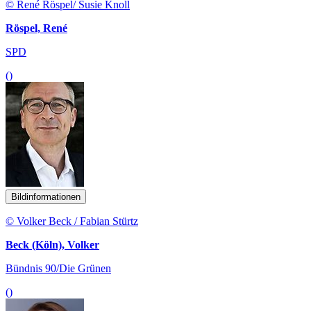
© René Röspel/ Susie Knoll
Röspel, René
SPD
()
Bildinformationen
© Volker Beck / Fabian Stürtz
Beck (Köln), Volker
Bündnis 90/Die Grünen
()