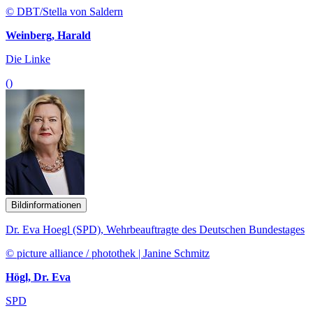
© DBT/Stella von Saldern
Weinberg, Harald
Die Linke
()
Bildinformationen
Dr. Eva Hoegl (SPD), Wehrbeauftragte des Deutschen Bundestages
© picture alliance / photothek | Janine Schmitz
Högl, Dr. Eva
SPD