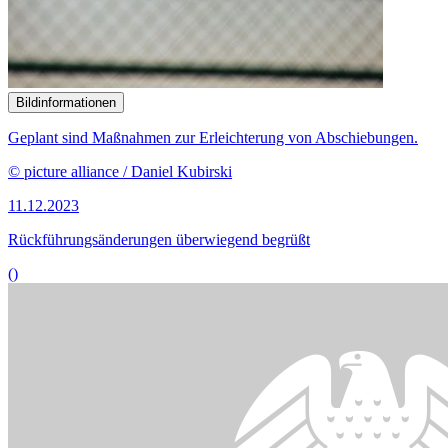
Bildinformationen
Geplant sind Maßnahmen zur Erleichterung von Abschiebungen.
© picture alliance / Daniel Kubirski
11.12.2023
Rückführungsänderungen überwiegend begrüßt
()