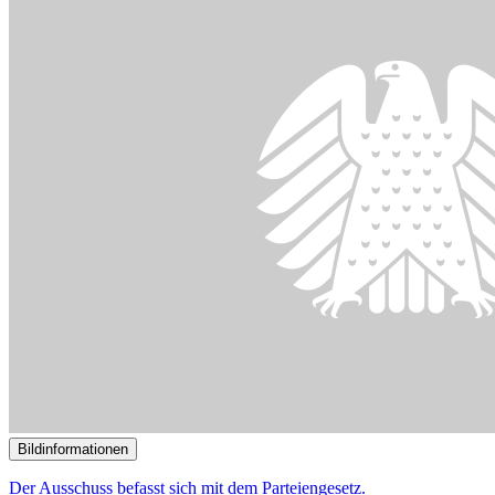
Bildinformationen
Der Ausschuss befasst sich mit dem Parteiengesetz.
© picture alliance / Chromorange/ Michael Bihlmayer
27.11.2023
Anhörung zu geplanter Parteiengesetz-Novelle
()