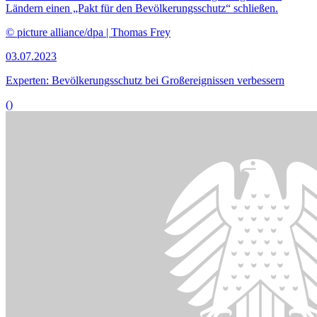
Im geltenden Disziplinarklagesystem dauern Verfahren im
Durchschnitt knapp vier Jahre, schreibt die Bundesregierung.
© picture alliance / PantherMedia | Andrey Popov
12.06.2023
Expertenstreit zur Beschleunigung von Disziplinarverfahren
()