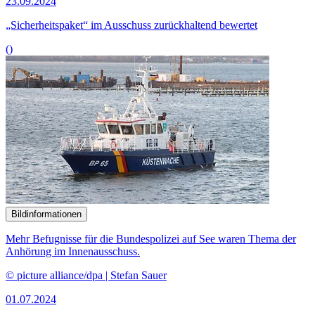
23.09.2024
„Sicherheitspaket“ im Ausschuss zurückhaltend bewertet
()
Bildinformationen
Mehr Befugnisse für die Bundespolizei auf See waren Thema der
Anhörung im Innenausschuss.
© picture alliance/dpa | Stefan Sauer
01.07.2024