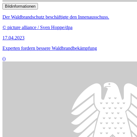
Bildinformationen
Der Ausschuss befasst sich mit der europäischen Asylpolitik.
© picture alliance / blickwinkel/McPHOTO/K. Steinkamp
27.03.2023
Experten uneins über EU-Asylsystem
()