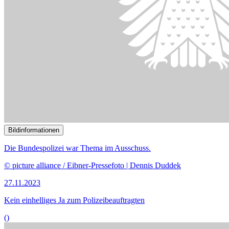
Bildinformationen
Die Bundespolizei war Thema im Ausschuss.
© picture alliance / Eibner-Pressefoto | Dennis Duddek
27.11.2023
Kein einhelliges Ja zum Polizeibeauftragten
()