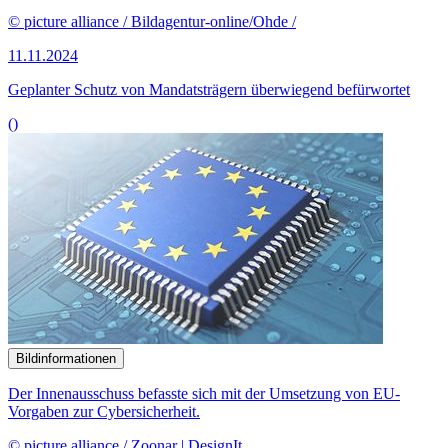
© picture alliance / Bildagentur-online/Ohde /
11.11.2024
Geplanter Schutz von Mandatsträgern überwiegend befürwortet
()
Bildinformationen
Der Innenausschuss befasste sich mit der Umsetzung von EU-
Vorgaben zur Cybersicherheit.
© picture alliance / Zoonar | DesignIt