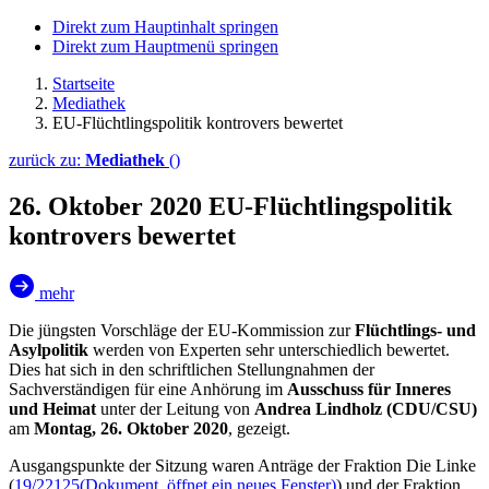
Direkt zum Hauptinhalt springen
Direkt zum Hauptmenü springen
Startseite
Mediathek
EU-Flüchtlingspolitik kontrovers bewertet
zurück zu:
Mediathek
()
26. Oktober 2020
EU-Flüchtlingspolitik
kontrovers bewertet
mehr
Die jüngsten Vorschläge der EU-Kommission zur
Flüchtlings- und
Asylpolitik
werden von Experten sehr unterschiedlich bewertet.
Dies hat sich in den schriftlichen Stellungnahmen der
Sachverständigen für eine Anhörung im
Ausschuss für Inneres
und Heimat
unter der Leitung von
Andrea Lindholz (CDU/CSU)
am
Montag, 26. Oktober 2020
, gezeigt.
Ausgangspunkte der Sitzung waren Anträge der Fraktion Die Linke
(
19/22125
(Dokument, öffnet ein neues Fenster)
) und der Fraktion