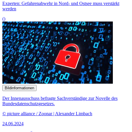
Experten: Gefahrenabwehr in Nord- und Ostsee muss verstärkt
werden
()
Bildinformationen
Der Innenausschuss befragte Sachverständige zur Novelle des
Bundesdatenschutzgesetzes.
© picture alliance / Zoonar | Alexander Limbach
24.06.2024