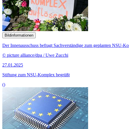
Bildinformationen
Der Innenausschuss befragt Sachverständige zum geplanten NSU-Kom
© picture alliance/dpa / Uwe Zucchi
27.01.2025
Stiftung zum NSU-Komplex begrüßt
()