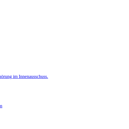
hörung im Innenausschuss.
en