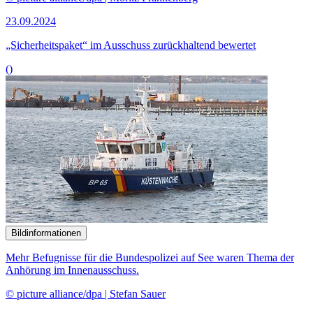
23.09.2024
„Sicherheitspaket“ im Ausschuss zurückhaltend bewertet
()
Bildinformationen
Mehr Befugnisse für die Bundespolizei auf See waren Thema der
Anhörung im Innenausschuss.
© picture alliance/dpa | Stefan Sauer