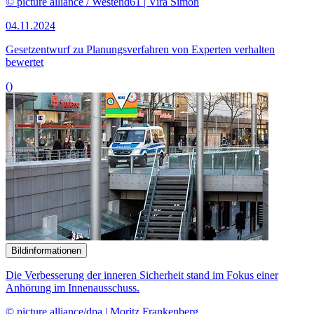
© picture alliance / Westend61 | Vira Simon
04.11.2024
Gesetzentwurf zu Planungsverfahren von Experten verhalten
bewertet
()
Bildinformationen
Die Verbesserung der inneren Sicherheit stand im Fokus einer
Anhörung im Innenausschuss.
© picture alliance/dpa | Moritz Frankenberg