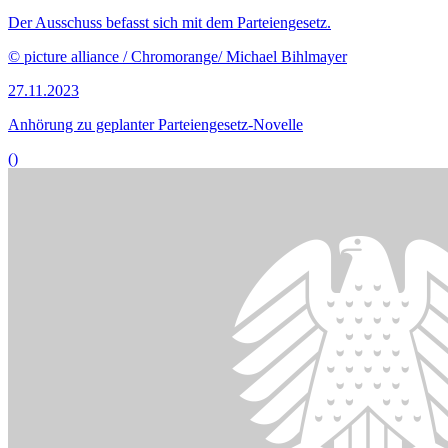
Der Ausschuss befasst sich mit dem Parteiengesetz.
© picture alliance / Chromorange/ Michael Bihlmayer
27.11.2023
Anhörung zu geplanter Parteiengesetz-Novelle
()