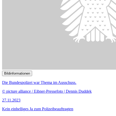
Bildinformationen
Die Bundespolizei war Thema im Ausschuss.
© picture alliance / Eibner-Pressefoto | Dennis Duddek
27.11.2023
Kein einhelliges Ja zum Polizeibeauftragten