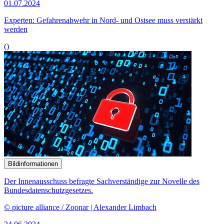
01.07.2024
Experten: Gefahrenabwehr in Nord- und Ostsee muss verstärkt
werden
()
Bildinformationen
Der Innenausschuss befragte Sachverständige zur Novelle des
Bundesdatenschutzgesetzes.
© picture alliance / Zoonar | Alexander Limbach