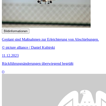
Bildinformationen
Geplant sind Maßnahmen zur Erleichterung von Abschiebungen.
© picture alliance / Daniel Kubirski
11.12.2023
Rückführungsänderungen überwiegend begrüßt
()