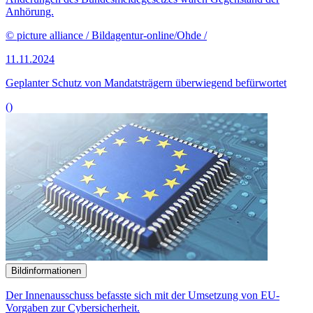
Anhörung.
© picture alliance / Bildagentur-online/Ohde /
11.11.2024
Geplanter Schutz von Mandatsträgern überwiegend befürwortet
()
Bildinformationen
Der Innenausschuss befasste sich mit der Umsetzung von EU-
Vorgaben zur Cybersicherheit.