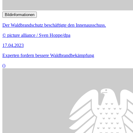
Bildinformationen
Der Waldbrandschutz beschäftigte den Innenausschuss.
© picture alliance / Sven Hoppe/dpa
17.04.2023
Experten fordern bessere Waldbrandbekämpfung
()