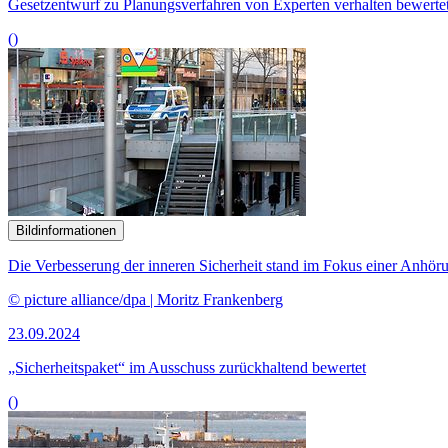
Gesetzentwurf zu Planungsverfahren von Experten verhalten bewerte
()
Bildinformationen
Die Verbesserung der inneren Sicherheit stand im Fokus einer Anhör
© picture alliance/dpa | Moritz Frankenberg
23.09.2024
„Sicherheitspaket“ im Ausschuss zurückhaltend bewertet
()