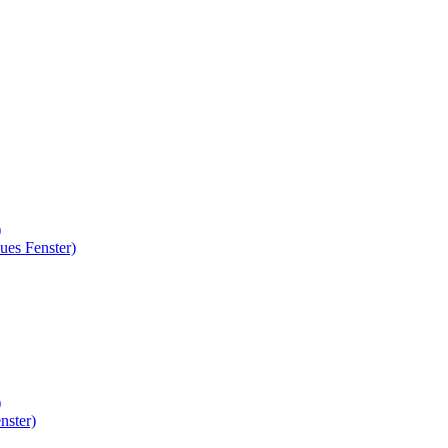
)
ues Fenster)
)
nster)