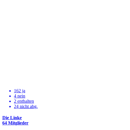
162 ja
4 nein
2 enthalten
24
nicht abg.
Die Linke
64 Mitglieder