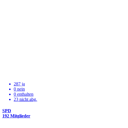
287 ja
0 nein
0 enthalten
23
nicht abg.
SPD
192 Mitglieder