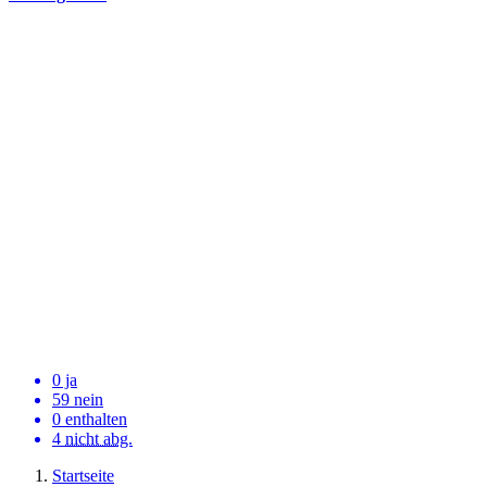
0 ja
59 nein
0 enthalten
4
nicht abg.
Startseite