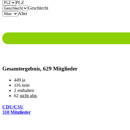
PLZ
Geschlecht
Alter
Gesamtergebnis, 629 Mitglieder
449
ja
116
nein
2
enthalten
62
nicht abg.
CDU/CSU
310 Mitglieder