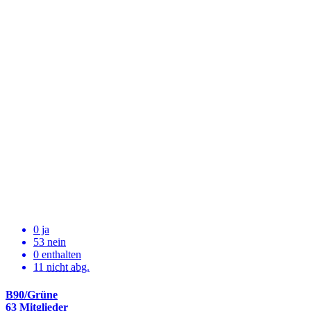
0 ja
53 nein
0 enthalten
11
nicht abg.
B90/Grüne
63 Mitglieder