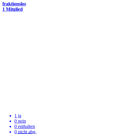
fraktionslos
1 Mitglied
1 ja
0 nein
0 enthalten
0
nicht abg.