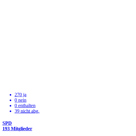
270 ja
0 nein
0 enthalten
39
nicht abg.
SPD
193 Mitglieder