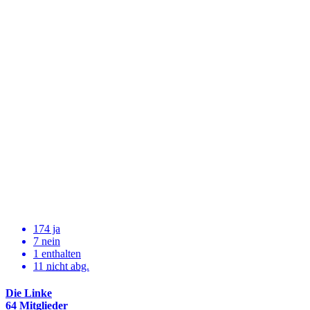
174 ja
7 nein
1 enthalten
11
nicht abg.
Die Linke
64 Mitglieder