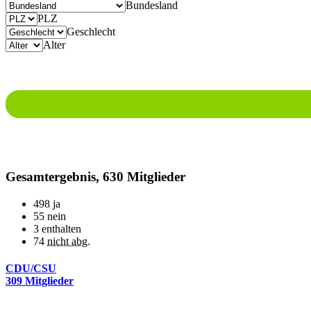
Bundesland
PLZ
Geschlecht
Alter
Gesamtergebnis, 630 Mitglieder
498
ja
55
nein
3
enthalten
74
nicht abg.
CDU/CSU
309 Mitglieder