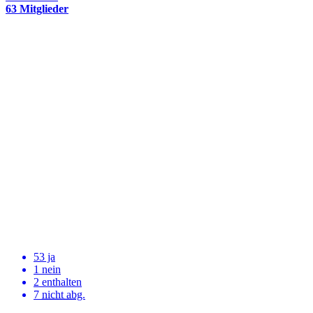
63 Mitglieder
53 ja
1 nein
2 enthalten
7
nicht abg.