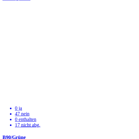
0 ja
47 nein
0 enthalten
17
nicht abg.
B90/Grüne