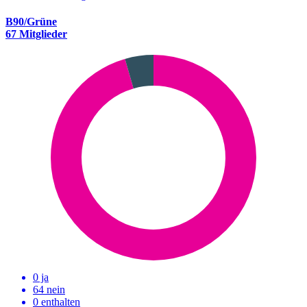
B90/Grüne
67 Mitglieder
0 ja
64 nein
0 enthalten