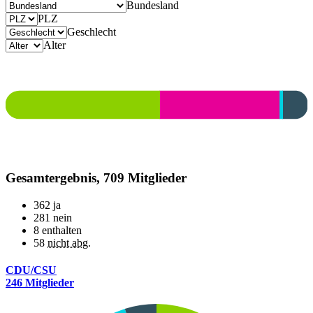
Bundesland
PLZ
Geschlecht
Alter
Gesamtergebnis, 709 Mitglieder
362
ja
281
nein
8
enthalten
58
nicht abg.
CDU/CSU
246 Mitglieder