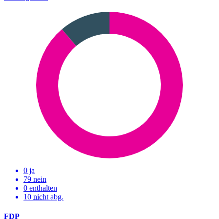
0 ja
79 nein
0 enthalten
10
nicht abg.
FDP