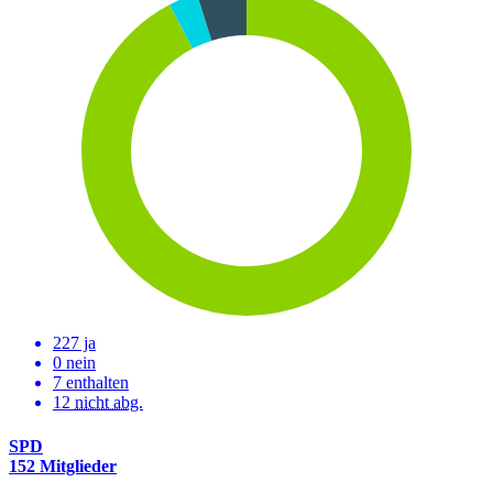
227 ja
0 nein
7 enthalten
12
nicht abg.
SPD
152 Mitglieder