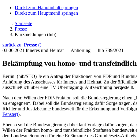
Direkt zum Hauptinhalt springen
Direkt zum Hauptmenü springen
Startseite
Presse
Kurzmeldungen (hib)
zurück zu:
Presse
()
03.06.2021
Inneres und Heimat — Anhörung — hib 739/2021
Bekämpfung von homo- und transfeindlich
Berlin: (hib/STO) Je ein Antrag der Fraktionen von FDP und Bündni
Anhörung des Ausschusses für Inneres und Heimat. Zu der öffentlich
ausschließlich über eine TV-Übertragung/-Aufzeichnung hergestellt.
Nach dem Willen der FDP-Fraktion soll die Bundesregierung einen „
zu entgegnen“. Dabei soll die Bundesregierung dafür Sorge tragen, da
Richter und Justizbeamte bundesweit für die Erkennung und Verfolgung
Fenster)
).
Ebenso soll die Bundesregierung dabei laut Vorlage dafür sorgen, d
Willen der Fraktion homo- und transfeindliche Straftaten bundesweit e
den Landesregierungen für eine Ergänzung des Grundgesetz-Artikels 3