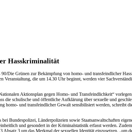
er Hasskriminalität
s 90/Die Grünen zur Bekämpfung von homo- und transfeindlicher Hassk
en Veranstaltung, die um 14.30 Uhr beginnt, werden vier Sachverständ
Nationalen Aktionsplan gegen Homo- und Transfeindlichkeit“ vorlegen
ss die schulische und öffentliche Aufklärung über sexuelle und geschlec
 homo- und transfeindlicher Gewalt sensibilisiert werden, schreibt die
ass bei Bundespolizei, Länderpolizeien sowie Staatsanwaltschaften e
inheitlich und gesondert in der Kriminalstatistik erfasst werden. Zudem
 Absatz 3 um das Merkmal der sexuellen Identität einzusetzen, „um de