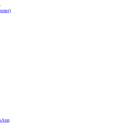
)
nster)
sApp