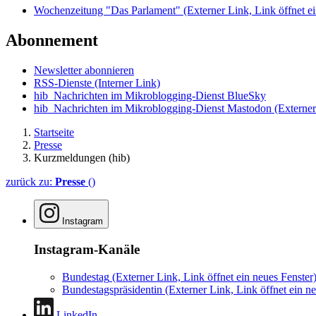
Wochenzeitung "Das Parlament"
(Externer Link, Link öffnet ei
Abonnement
Newsletter abonnieren
RSS-Dienste
(Interner Link)
hib_Nachrichten im Mikroblogging-Dienst BlueSky
hib_Nachrichten im Mikroblogging-Dienst Mastodon
(Externer
Startseite
Presse
Kurzmeldungen (hib)
zurück zu:
Presse
()
Instagram
Instagram-Kanäle
Bundestag
(Externer Link, Link öffnet ein neues Fenster
Bundestagspräsidentin
(Externer Link, Link öffnet ein ne
LinkedIn