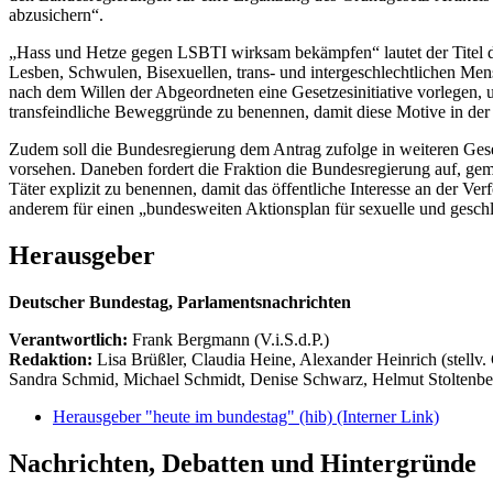
abzusichern“.
„Hass und Hetze gegen LSBTI wirksam bekämpfen“ lautet der Titel 
Lesben, Schwulen, Bisexuellen, trans- und intergeschlechtlichen Me
nach dem Willen der Abgeordneten eine Gesetzesinitiative vorlegen,
transfeindliche Beweggründe zu benennen, damit diese Motive in der P
Zudem soll die Bundesregierung dem Antrag zufolge in weiteren Gese
vorsehen. Daneben fordert die Fraktion die Bundesregierung auf, ge
Täter explizit zu benennen, damit das öffentliche Interesse an der V
anderem für einen „bundesweiten Aktionsplan für sexuelle und gesch
Herausgeber
Deutscher Bundestag, Parlamentsnachrichten
Verantwortlich:
Frank Bergmann (V.i.S.d.P.)
Redaktion:
Lisa Brüßler, Claudia Heine, Alexander Heinrich (stellv.
Sandra Schmid, Michael Schmidt, Denise Schwarz, Helmut Stoltenbe
Herausgeber "heute im bundestag" (hib)
(Interner Link)
Nachrichten, Debatten und Hintergründe