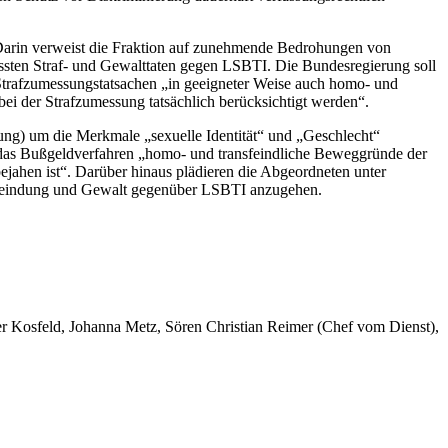
Darin verweist die Fraktion auf zunehmende Bedrohungen von
assten Straf- und Gewalttaten gegen LSBTI. Die Bundesregierung soll
Strafzumessungstatsachen „in geeigneter Weise auch homo- und
bei der Strafzumessung tatsächlich berücksichtigt werden“.
ung) um die Merkmale „sexuelle Identität“ und „Geschlecht“
d das Bußgeldverfahren „homo- und transfeindliche Beweggründe der
bejahen ist“. Darüber hinaus plädieren die Abgeordneten unter
 Anfeindung und Gewalt gegenüber LSBTI anzugehen.
er Kosfeld, Johanna Metz, Sören Christian Reimer (Chef vom Dienst),