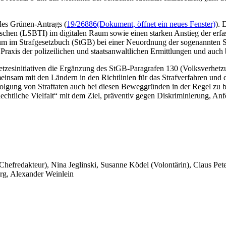
des Grünen-Antrags (
19/26886
(Dokument, öffnet ein neues Fenster)
). 
nschen (LSBTI) im digitalen Raum sowie einen starken Anstieg der erf
 um im Strafgesetzbuch (StGB) bei einer Neuordnung der sogenannten 
raxis der polizeilichen und staatsanwaltlichen Ermittlungen und auch 
tzesinitiativen die Ergänzung des StGB-Paragrafen 130 (Volksverhetz
meinsam mit den Ländern in den Richtlinien für das Strafverfahren un
erfolgung von Straftaten auch bei diesen Beweggründen in der Regel zu 
lechtliche Vielfalt“ mit dem Ziel, präventiv gegen Diskriminierung,
 Chefredakteur), Nina Jeglinski,
Susanne Ködel (Volontärin),
Claus Pet
rg, Alexander Weinlein