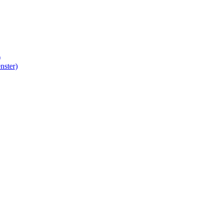
)
nster)