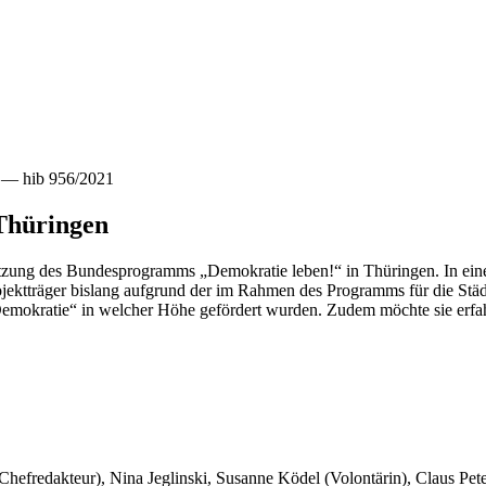
e — hib 956/2021
Thüringen
tzung des Bundesprogramms „Demokratie leben!“ in Thüringen. In eine
ojektträger bislang aufgrund der im Rahmen des Programms für die Städ
mokratie“ in welcher Höhe gefördert wurden. Zudem möchte sie erfahre
 Chefredakteur), Nina Jeglinski,
Susanne Ködel (Volontärin),
Claus Pet