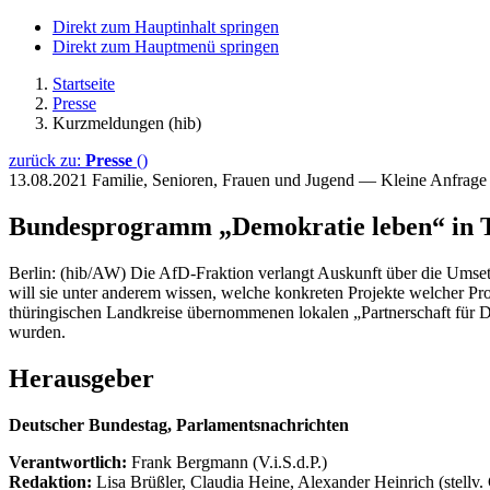
Direkt zum Hauptinhalt springen
Direkt zum Hauptmenü springen
Startseite
Presse
Kurzmeldungen (hib)
zurück zu:
Presse
()
13.08.2021
Familie, Senioren, Frauen und Jugend — Kleine Anfrag
Bundesprogramm „Demokratie leben“ in 
Berlin: (hib/AW) Die AfD-Fraktion verlangt Auskunft über die Umse
will sie unter anderem wissen, welche konkreten Projekte welcher Pr
thüringischen Landkreise übernommenen lokalen „Partnerschaft für De
wurden.
Herausgeber
Deutscher Bundestag, Parlamentsnachrichten
Verantwortlich:
Frank Bergmann (V.i.S.d.P.)
Redaktion:
Lisa Brüßler, Claudia Heine, Alexander Heinrich (stellv.