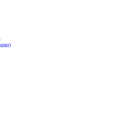
)
nster)