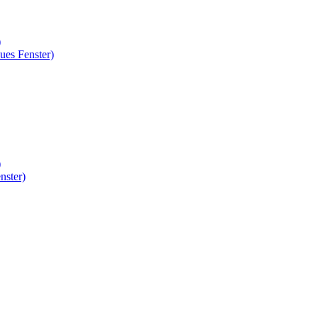
)
ues Fenster)
)
nster)