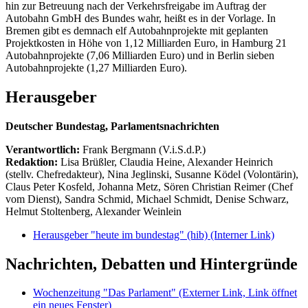
hin zur Betreuung nach der Verkehrsfreigabe im Auftrag der
Autobahn GmbH des Bundes wahr, heißt es in der Vorlage. In
Bremen gibt es demnach elf Autobahnprojekte mit geplanten
Projektkosten in Höhe von 1,12 Milliarden Euro, in Hamburg 21
Autobahnprojekte (7,06 Milliarden Euro) und in Berlin sieben
Autobahnprojekte (1,27 Milliarden Euro).
Herausgeber
Deutscher Bundestag, Parlamentsnachrichten
Verantwortlich:
Frank Bergmann (V.i.S.d.P.)
Redaktion:
Lisa Brüßler, Claudia Heine, Alexander Heinrich
(stellv. Chefredakteur), Nina Jeglinski,
Susanne Ködel (Volontärin),
Claus Peter Kosfeld, Johanna Metz, Sören Christian Reimer (Chef
vom Dienst), Sandra Schmid, Michael Schmidt, Denise Schwarz,
Helmut Stoltenberg, Alexander Weinlein
Herausgeber "heute im bundestag" (hib)
(Interner Link)
Nachrichten, Debatten und Hintergründe
Wochenzeitung "Das Parlament"
(Externer Link, Link öffnet
ein neues Fenster)