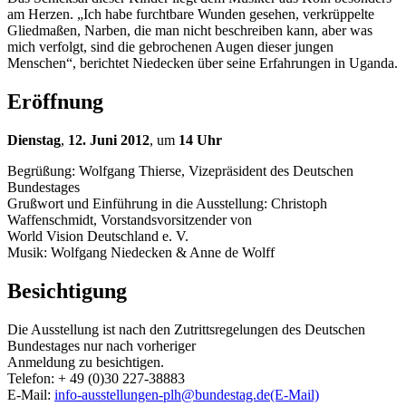
am Herzen. „Ich habe furchtbare Wunden gesehen, verkrüppelte
Gliedmaßen, Narben, die man nicht beschreiben kann, aber was
mich verfolgt, sind die gebrochenen Augen dieser jungen
Menschen“, berichtet Niedecken über seine Erfahrungen in Uganda.
Eröffnung
Dienstag
,
12. Juni 2012
, um
14 Uhr
Begrüßung: Wolfgang Thierse, Vizepräsident des Deutschen
Bundestages
Grußwort und Einführung in die Ausstellung: Christoph
Waffenschmidt, Vorstandsvorsitzender von
World Vision Deutschland e. V.
Musik: Wolfgang Niedecken & Anne de Wolff
Besichtigung
Die Ausstellung ist nach den Zutrittsregelungen des Deutschen
Bundestages nur nach vorheriger
Anmeldung zu besichtigen.
Telefon: + 49 (0)30 227-38883
E-Mail:
info-ausstellungen-plh@bundestag.de
(E-Mail)