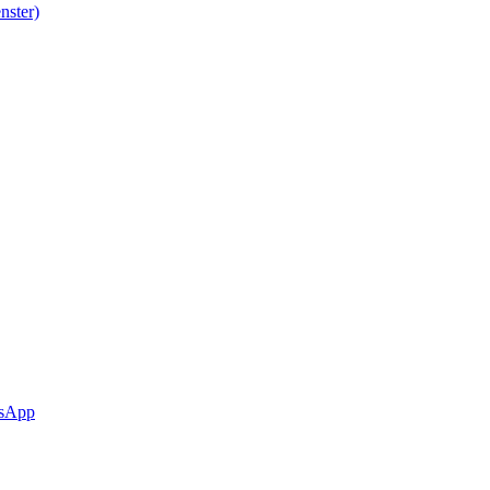
nster)
sApp