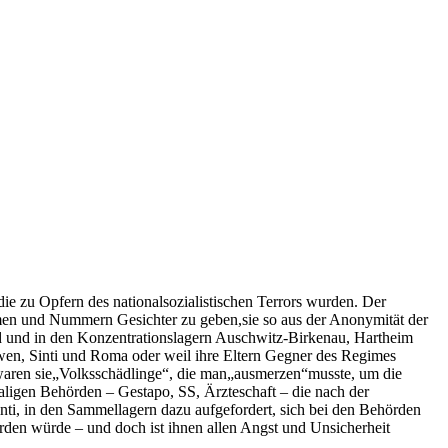
e zu Opfern des nationalsozialistischen Terrors wurden. Der
men und Nummern Gesichter zu geben,sie so aus der Anonymität der
nd und in den Konzentrationslagern Auschwitz-Birkenau, Hartheim
en, Sinti und Roma oder weil ihre Eltern Gegner des Regimes
 waren sie„Volksschädlinge“, die man„ausmerzen“musste, um die
aligen Behörden – Gestapo, SS, Ärzteschaft – die nach der
i, in den Sammellagern dazu aufgefordert, sich bei den Behörden
rden würde – und doch ist ihnen allen Angst und Unsicherheit