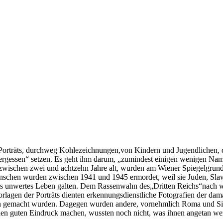
orträts, durchweg Kohlezeichnungen,von Kindern und Jugendlichen, di
ergessen“ setzen. Es geht ihm darum, „zumindest einigen wenigen Na
n, zwischen zwei und achtzehn Jahre alt, wurden am Wiener Spiegelgru
nschen wurden zwischen 1941 und 1945 ermordet, weil sie Juden, Slaw
d als unwertes Leben galten. Dem Rassenwahn des„Dritten Reichs“nach
orlagen der Porträts dienten erkennungsdienstliche Fotografien der dam
rn gemacht wurden. Dagegen wurden andere, vornehmlich Roma und Sint
inen guten Eindruck machen, wussten noch nicht, was ihnen angetan we