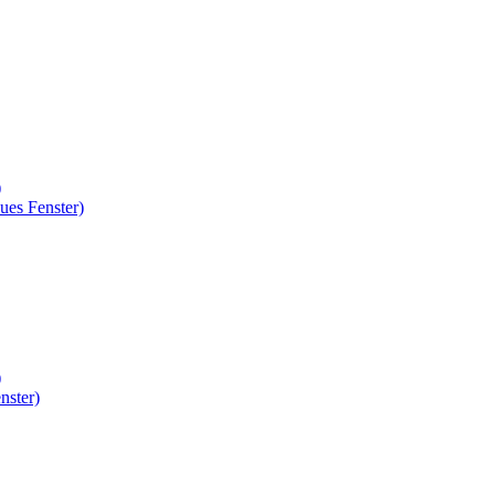
)
ues Fenster)
)
nster)