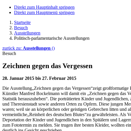
Direkt zum Hauptinhalt springen
Direkt zum Hauptmenü springen
Startseite
Besuch
Ausstellungen
Politisch-parlamentarische Ausstellungen
zurück zu:
Ausstellungen
()
Besuch
Zeichnen gegen das Vergessen
28. Januar 2015 bis 27. Februar 2015
Die Ausstellung„Zeichnen gegen das Vergessen“zeigt großformatige P
Künstler Manfred Bockelmann will damit ein „Zeichnen gegen das V
Statistik herauszuheben“. Die porträtierten Kinder und Jugendliche
und Theresienstadt sowie anderen Orten zu Opfern. Diese jungen Me
waren; weil sie an körperlichen oder geistigen Gebrechen litten un
vermeintliche„Reinheit des deutschen Blutes“zu gewährleisten. Als V
Deportation der Kinder und Jugendlichen in den Spitälern und Lage
zum Fototermin zu melden. Sie trugen ihre besten Kleider, wollten e
deutlich ins Gesicht geschrieben.