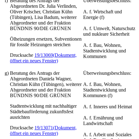
f)
Beratung des Antrags der
Überweisungsbeschluss:
Abgeordneten Dr. Julia Verlinden,
Oliver Krischer, Christian Kühn
A. f. Wirtschaft und
(Tübingen), Lisa Badum, weiterer
Energie (f)
Abgeordneter und der Fraktion
BÜNDNIS 90/DIE GRÜNEN
A. f. Umwelt, Naturschutz
und nukleare Sicherheit
Ölheizungen ersetzen, Subventionen
für fossile Heizungen streichen
A. f. Bau, Wohnen,
Stadtentwicklung und
Drucksache
19/13069
(Dokument,
Kommunen
öffnet ein neues Fenster)
g)
Beratung des Antrags der
Überweisungsbeschluss:
Abgeordneten Daniela Wagner,
Christian Kühn (Tübingen), weiterer
A. f. Bau, Wohnen,
Abgeordneter und der Fraktion
Stadtentwicklung und
BÜNDNIS 90/DIE GRÜNEN
Kommunen (f)
Stadtentwicklung mit nachhaltiger
A. f. Inneres und Heimat
Städtebauförderung zukunftsfest
ausrichten
A. f. Ernährung und
Landwirtschaft
Drucksache
19/13071
(Dokument,
öffnet ein neues Fenster)
A. f. Arbeit und Soziales