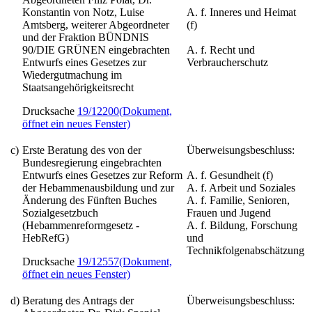
Konstantin von Notz, Luise
A. f. Inneres und Heimat
Amtsberg, weiterer Abgeordneter
(f)
und der Fraktion BÜNDNIS
90/DIE GRÜNEN eingebrachten
A. f. Recht und
Entwurfs eines
Gesetzes zur
Verbraucherschutz
Wiedergutmachung im
Staatsangehörigkeitsrecht
Drucksache
19/12200
(Dokument,
öffnet ein neues Fenster)
c)
Erste Beratung des von der
Überweisungsbeschluss:
Bundesregierung eingebrachten
Entwurfs eines
Gesetzes zur Reform
A. f. Gesundheit (f)
der Hebammenausbildung und zur
A. f. Arbeit und Soziales
Änderung des Fünften Buches
A. f. Familie, Senioren,
Sozialgesetzbuch
Frauen und Jugend
(Hebammenreformgesetz -
A. f. Bildung, Forschung
HebRefG)
und
Technikfolgenabschätzung
Drucksache
19/12557
(Dokument,
öffnet ein neues Fenster)
d)
Beratung des Antrags der
Überweisungsbeschluss: