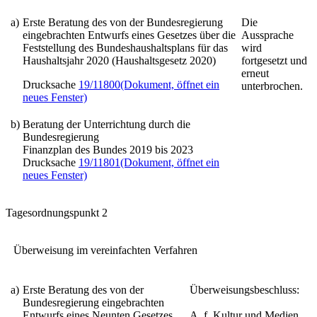
a)
Erste Beratung des von der Bundesregierung
Die
eingebrachten Entwurfs eines Gesetzes über die
Aussprache
Feststellung des Bundeshaushaltsplans für das
wird
Haushaltsjahr 2020
(Haushaltsgesetz 2020)
fortgesetzt und
erneut
Drucksache
19/11800
(Dokument, öffnet ein
unterbrochen.
neues Fenster)
b)
Beratung der Unterrichtung durch die
Bundesregierung
Finanzplan des Bundes 2019 bis 2023
Drucksache
19/11801
(Dokument, öffnet ein
neues Fenster)
Tagesordnungspunkt 2
Überweisung im vereinfachten Verfahren
a)
Erste Beratung des von der
Überweisungsbeschluss:
Bundesregierung eingebrachten
Entwurfs
eines Neunten Gesetzes
A. f. Kultur und Medien