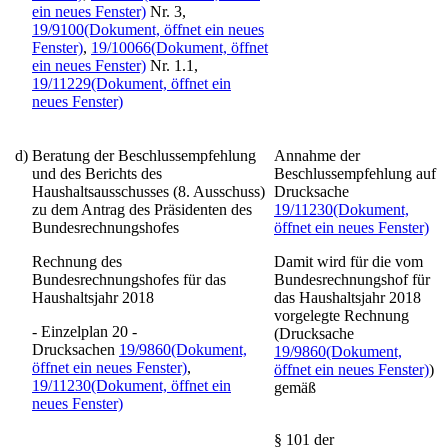
ein neues Fenster)
Nr. 3,
19/9100
(Dokument, öffnet ein neues
Fenster)
,
19/10066
(Dokument, öffnet
ein neues Fenster)
Nr. 1.1,
19/11229
(Dokument, öffnet ein
neues Fenster)
d)
Beratung der Beschlussempfehlung
Annahme der
und des Berichts des
Beschlussempfehlung auf
Haushaltsausschusses (8. Ausschuss)
Drucksache
zu dem Antrag des Präsidenten des
19/11230
(Dokument,
Bundesrechnungshofes
öffnet ein neues Fenster)
Rechnung des
Damit wird für die vom
Bundesrechnungshofes für das
Bundesrechnungshof für
Haushaltsjahr 2018
das Haushaltsjahr 2018
vorgelegte Rechnung
- Einzelplan 20 -
(Drucksache
Drucksachen
19/9860
(Dokument,
19/9860
(Dokument,
öffnet ein neues Fenster)
,
öffnet ein neues Fenster)
)
19/11230
(Dokument, öffnet ein
gemäß
neues Fenster)
§ 101 der