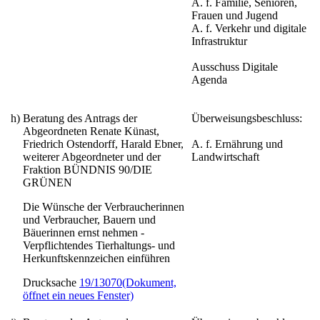
A. f. Familie, Senioren,
Frauen und Jugend
A. f. Verkehr und digitale
Infrastruktur
Ausschuss Digitale
Agenda
h)
Beratung des Antrags der
Überweisungsbeschluss:
Abgeordneten Renate Künast,
Friedrich Ostendorff, Harald Ebner,
A. f. Ernährung und
weiterer Abgeordneter und der
Landwirtschaft
Fraktion BÜNDNIS 90/DIE
GRÜNEN
Die Wünsche der Verbraucherinnen
und Verbraucher, Bauern und
Bäuerinnen ernst nehmen -
Verpflichtendes Tierhaltungs- und
Herkunftskennzeichen einführen
Drucksache
19/13070
(Dokument,
öffnet ein neues Fenster)