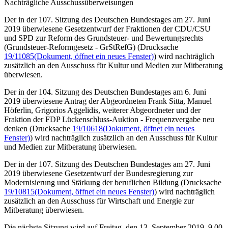
Nachträgliche Ausschussüberweisungen
Der in der 107. Sitzung des Deutschen Bundestages am 27. Juni
2019 überwiesene Gesetzentwurf der Fraktionen der CDU/CSU
und SPD
zur Reform des Grundsteuer- und Bewertungsrechts
(Grundsteuer-Reformgesetz - GrStRefG) (Drucksache
19/11085
(Dokument, öffnet ein neues Fenster)
)
wird nachträglich
zusätzlich an den Ausschuss für Kultur und Medien zur Mitberatung
überwiesen.
Der in der 104. Sitzung des Deutschen Bundestages am 6. Juni
2019 überwiesene Antrag der Abgeordneten Frank Sitta, Manuel
Höferlin, Grigorios Aggelidis, weiterer Abgeordneter und der
Fraktion der FDP
Lückenschluss-Auktion - Frequenzvergabe neu
denken (Drucksache
19/10618
(Dokument, öffnet ein neues
Fenster)
)
wird nachträglich zusätzlich an den Ausschuss für Kultur
und Medien zur Mitberatung überwiesen.
Der in der 107. Sitzung des Deutschen Bundestages am 27. Juni
2019 überwiesene Gesetzentwurf der Bundesregierung
zur
Modernisierung und Stärkung der beruflichen Bildung (Drucksache
19/10815
(Dokument, öffnet ein neues Fenster)
)
wird nachträglich
zusätzlich an den Ausschuss für Wirtschaft und Energie zur
Mitberatung überwiesen.
Die nächste Sitzung wird auf Freitag, den 13. September 2019, 9.00