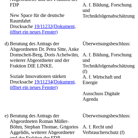
FDP
A. f. Bildung, Forschung
und
New Space für die deutsche
Technikfolgenabschätzung
Raumfahrt
Drucksache
19/11232
(Dokument,
öffnet ein neues Fenster)
d)
Beratung des Antrags der
Überweisungsbeschluss:
Abgeordneten Dr. Petra Sitte, Anke
Domscheit-Berg, Doris Achelwilm,
A. f. Bildung, Forschung
weiterer Abgeordneter und der
und
Fraktion DIE LINKE.
Technikfolgenabschätzung
(f)
Soziale Innovationen stärken
A. f. Wirtschaft und
Drucksache
19/11234
(Dokument,
Energie
öffnet ein neues Fenster)
Ausschuss Digitale
Agenda
e)
Beratung des Antrags der
Überweisungsbeschluss:
Abgeordneten Roman Müller-
Böhm, Stephan Thomae, Grigorios
A. f. Recht und
Aggelidis, weiterer Abgeordneter
Verbraucherschutz (f)
und der Fraktion der FDP