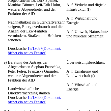
Abgeordneten Dr. Dirk Spaniel,
Matthias Büttner, Leif-Erik Holm,
A. f. Verkehr und digitale
weiterer Abgeordneter und der
Infrastruktur (f)
Fraktion der AfD
A. f. Wirtschaft und
Nachhaltigkeit im Güterkraftverkehr
Energie
steigern, Energieverbrauch und die
Anzahl der Lkw-Fahrten
A. f. Umwelt, Naturschutz
vermindern, Straßen und Brücken
und nukleare Sicherheit
schonen
Drucksache
19/13097
(Dokument,
öffnet ein neues Fenster)
e)
Beratung des Antrags der
Überweisungsbeschluss:
Abgeordneten Stephan Protschka,
Peter Felser, Franziska Gminder,
A. f. Ernährung und
weiterer Abgeordneter und der
Landwirtschaft (f)
Fraktion der AfD
A. f. Wirtschaft und
Landwirtschaftliche
Energie
Direktvermarktung stärken
Drucksache
19/13096
(Dokument,
öffnet ein neues Fenster)