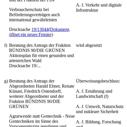
A. f. Verkehr und digitale
Verbraucherschutz bei
Infrastruktur
Beförderungsverträgen auch
international gewährleisten
Drucksache
19/13044
(Dokument,
öffnet ein neues Fenster)
f)
Beratung des Antrags der Fraktion
wird abgesetzt
BÜNDNIS 90/DIE GRÜNEN
Aktionsplan für einen gesunden und
artenreichen Wald
Drucksache 19/...
g)
Beratung des Antrags der
Überweisungsbeschluss:
Abgeordneten Harald Ebner, Renate
Künast, Friedrich Ostendorff,
A. f. Ernährung und
weiterer Abgeordneter und der
Landwirtschaft (f)
Fraktion BÜNDNIS 90/DIE
GRÜNEN
A. f. Umwelt, Naturschutz
und nukleare Sicherheit
Agrarwende statt Gentechnik - Neue
Gentechniken im Sinne des
A. f. Bildung, Forschung
Vorsorgeprinzips regulieren und
und