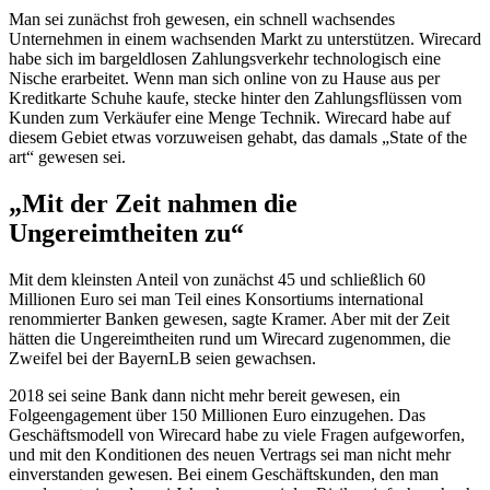
Man sei zunächst froh gewesen, ein schnell wachsendes
Unternehmen in einem wachsenden Markt zu unterstützen.
Wirecard
habe sich im bargeldlosen Zahlungsverkehr technologisch eine
Nische erarbeitet. Wenn man sich
online
von zu Hause aus per
Kreditkarte Schuhe kaufe, stecke hinter den Zahlungsflüssen vom
Kunden zum Verkäufer eine Menge Technik.
Wirecard
habe auf
diesem Gebiet etwas vorzuweisen gehabt, das damals „
State of the
art
“ gewesen sei.
„Mit der Zeit nahmen die
Ungereimtheiten zu“
Mit dem kleinsten Anteil von zunächst 45 und schließlich 60
Millionen Euro sei man Teil eines Konsortiums international
renommierter Banken gewesen, sagte Kramer. Aber mit der Zeit
hätten die Ungereimtheiten rund um
Wirecard
zugenommen, die
Zweifel bei der BayernLB seien gewachsen.
2018 sei seine Bank dann nicht mehr bereit gewesen, ein
Folgeengagement über 150 Millionen Euro einzugehen. Das
Geschäftsmodell von
Wirecard
habe zu viele Fragen aufgeworfen,
und mit den Konditionen des neuen Vertrags sei man nicht mehr
einverstanden gewesen. Bei einem Geschäftskunden, den man