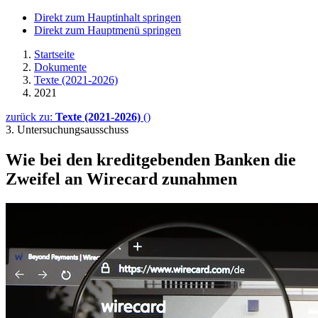
Direkt zum Hauptinhalt springen
Direkt zum Hauptmenü springen
Startseite
Dokumente
Texte (2021-2026)
2021
zurück zu:
Texte (2021-2026)
()
3. Untersuchungsausschuss
Wie bei den kredit­ge­ben­den Ban­ken die
Zwei­fel an
Wirecard
zu­nah­men