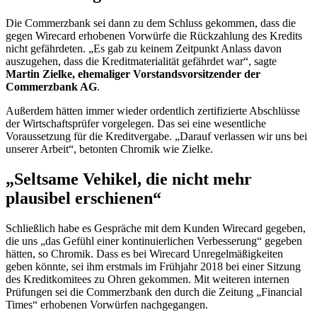
Die Commerzbank sei dann zu dem Schluss gekommen, dass die
gegen
Wirecard
erhobenen Vorwürfe die Rückzahlung des Kredits
nicht gefährdeten. „Es gab zu keinem Zeitpunkt Anlass davon
auszugehen, dass die Kreditmaterialität gefährdet war“, sagte
Martin Zielke, ehemaliger Vorstandsvorsitzender der
Commerzbank AG
.
Außerdem hätten immer wieder ordentlich zertifizierte Abschlüsse
der Wirtschaftsprüfer vorgelegen. Das sei eine wesentliche
Voraussetzung für die Kreditvergabe. „Darauf verlassen wir uns bei
unserer Arbeit“, betonten Chromik wie Zielke.
„Seltsame Vehikel, die nicht mehr
plausibel erschienen“
Schließlich habe es Gespräche mit dem Kunden
Wirecard
gegeben,
die uns „das Gefühl einer kontinuierlichen Verbesserung“ gegeben
hätten, so Chromik. Dass es bei
Wirecard
Unregelmäßigkeiten
geben könnte, sei ihm erstmals im Frühjahr 2018 bei einer Sitzung
des Kreditkomitees zu Ohren gekommen. Mit weiteren internen
Prüfungen sei die Commerzbank den durch die Zeitung „
Financial
Times
“ erhobenen Vorwürfen nachgegangen.