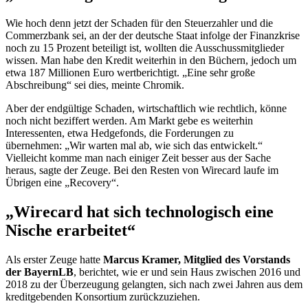
Wie hoch denn jetzt der Schaden für den Steuerzahler und die
Commerzbank sei, an der der deutsche Staat infolge der Finanzkrise
noch zu 15 Prozent beteiligt ist, wollten die Ausschussmitglieder
wissen. Man habe den Kredit weiterhin in den Büchern, jedoch um
etwa 187 Millionen Euro wertberichtigt. „Eine sehr große
Abschreibung“ sei dies, meinte Chromik.
Aber der endgültige Schaden, wirtschaftlich wie rechtlich, könne
noch nicht beziffert werden. Am Markt gebe es weiterhin
Interessenten, etwa
Hedgefonds
, die Forderungen zu
übernehmen: „Wir warten mal ab, wie sich das entwickelt.“
Vielleicht komme man nach einiger Zeit besser aus der Sache
heraus, sagte der Zeuge. Bei den Resten von
Wirecard
laufe im
Übrigen eine „
Recovery
“.
„
Wirecard
hat sich technologisch eine
Nische erarbeitet“
Als erster Zeuge hatte
Marcus Kramer, Mitglied des Vorstands
der BayernLB
, berichtet, wie er und sein Haus zwischen 2016 und
2018 zu der Überzeugung gelangten, sich nach zwei Jahren aus dem
kreditgebenden Konsortium zurückzuziehen.