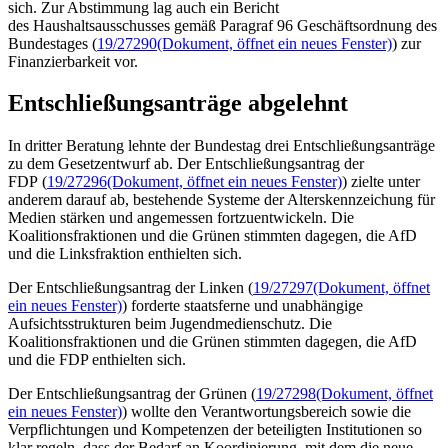
sich. Zur Abstimmung lag auch ein Bericht
des Haushaltsausschusses gemäß Paragraf 96 Geschäftsordnung des
Bundestages (
19/27290
(Dokument, öffnet ein neues Fenster)
) zur
Finanzierbarkeit vor.
Entschließungsanträge abgelehnt
In dritter Beratung lehnte der Bundestag drei Entschließungsanträge
zu dem Gesetzentwurf ab. Der Entschließungsantrag der
FDP (
19/27296
(Dokument, öffnet ein neues Fenster)
) zielte unter
anderem darauf ab, bestehende Systeme der Alterskennzeichung für
Medien stärken und angemessen fortzuentwickeln. Die
Koalitionsfraktionen und die Grünen stimmten dagegen, die AfD
und die Linksfraktion enthielten sich.
Der Entschließungsantrag der Linken (
19/27297
(Dokument, öffnet
ein neues Fenster)
) forderte staatsferne und unabhängige
Aufsichtsstrukturen beim Jugendmedienschutz. Die
Koalitionsfraktionen und die Grünen stimmten dagegen, die AfD
und die FDP enthielten sich.
Der Entschließungsantrag der Grünen (
19/27298
(Dokument, öffnet
ein neues Fenster)
) wollte den Verantwortungsbereich sowie die
Verpflichtungen und Kompetenzen der beteiligten Institutionen so
klar regeln, dass der Bedarf an Koordinierung, mit dem die neue