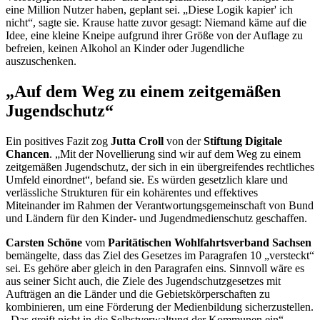
eine Million Nutzer haben, geplant sei. „Diese Logik kapier' ich
nicht“, sagte sie. Krause hatte zuvor gesagt: Niemand käme auf die
Idee, eine kleine Kneipe aufgrund ihrer Größe von der Auflage zu
befreien, keinen Alkohol an Kinder oder Jugendliche
auszuschenken.
„Auf dem Weg zu einem zeitgemäßen
Jugendschutz“
Ein positives Fazit zog
Jutta Croll
von der
Stiftung Digitale
Chancen
. „Mit der Novellierung sind wir auf dem Weg zu einem
zeitgemäßen Jugendschutz, der sich in ein übergreifendes rechtliches
Umfeld einordnet“, befand sie. Es würden gesetzlich klare und
verlässliche Strukturen für ein kohärentes und effektives
Miteinander im Rahmen der Verantwortungsgemeinschaft von Bund
und Ländern für den Kinder- und Jugendmedienschutz geschaffen.
Carsten Schöne
vom
Paritätischen Wohlfahrtsverband Sachsen
bemängelte, dass das Ziel des Gesetzes im Paragrafen 10 „versteckt“
sei. Es gehöre aber gleich in den Paragrafen eins. Sinnvoll wäre es
aus seiner Sicht auch, die Ziele des Jugendschutzgesetzes mit
Aufträgen an die Länder und die Gebietskörperschaften zu
kombinieren, um eine Förderung der Medienbildung sicherzustellen.
„Das greift nicht in die Selbstverwaltung der Kommunen ein“,