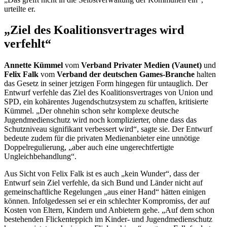
urteilte er.
„Ziel des Koalitionsvertrages wird
verfehlt“
Annette Kümmel
vom
Verband Privater Medien (Vaunet)
und
Felix Falk
vom
Verband der deutschen
Games-
Branche
halten
das Gesetz in seiner jetzigen Form hingegen für untauglich. Der
Entwurf verfehle das Ziel des Koalitionsvertrages von Union und
SPD, ein kohärentes Jugendschutzsystem zu schaffen, kritisierte
Kümmel. „Der ohnehin schon sehr komplexe deutsche
Jugendmedienschutz wird noch komplizierter, ohne dass das
Schutzniveau signifikant verbessert wird“, sagte sie. Der Entwurf
bedeute zudem für die privaten Medienanbieter eine unnötige
Doppelregulierung, „aber auch eine ungerechtfertigte
Ungleichbehandlung“.
Aus Sicht von Felix Falk ist es auch „kein Wunder“, dass der
Entwurf sein Ziel verfehle, da sich Bund und Länder nicht auf
gemeinschaftliche Regelungen „aus einer Hand“ hätten einigen
können. Infolgedessen sei er ein schlechter Kompromiss, der auf
Kosten von Eltern, Kindern und Anbietern gehe. „Auf dem schon
bestehenden Flickenteppich im Kinder- und Jugendmedienschutz