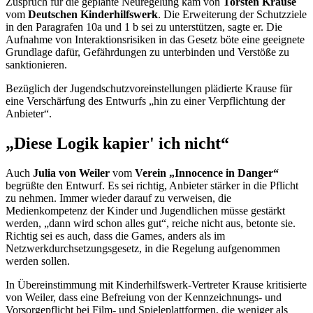
Zuspruch für die geplante Neuregelung kam von
Torsten Krause
vom
Deutschen Kinderhilfswerk
. Die Erweiterung der Schutzziele
in den Paragrafen 10a und 1 b sei zu unterstützen, sagte er. Die
Aufnahme von Interaktionsrisiken in das Gesetz böte eine geeignete
Grundlage dafür, Gefährdungen zu unterbinden und Verstöße zu
sanktionieren.
Bezüglich der Jugendschutzvoreinstellungen plädierte Krause für
eine Verschärfung des Entwurfs „hin zu einer Verpflichtung der
Anbieter“.
„Diese Logik kapier' ich nicht“
Auch
Julia von Weiler
vom
Verein „
Innocence in Danger
“
begrüßte den Entwurf. Es sei richtig, Anbieter stärker in die Pflicht
zu nehmen. Immer wieder darauf zu verweisen, die
Medienkompetenz der Kinder und Jugendlichen müsse gestärkt
werden, „dann wird schon alles gut“, reiche nicht aus, betonte sie.
Richtig sei es auch, dass die
Games
, anders als im
Netzwerkdurchsetzungsgesetz, in die Regelung aufgenommen
werden sollen.
In Übereinstimmung mit Kinderhilfswerk-Vertreter Krause kritisierte
von Weiler, dass eine Befreiung von der Kennzeichnungs- und
Vorsorgepflicht bei Film- und Spieleplattformen, die weniger als