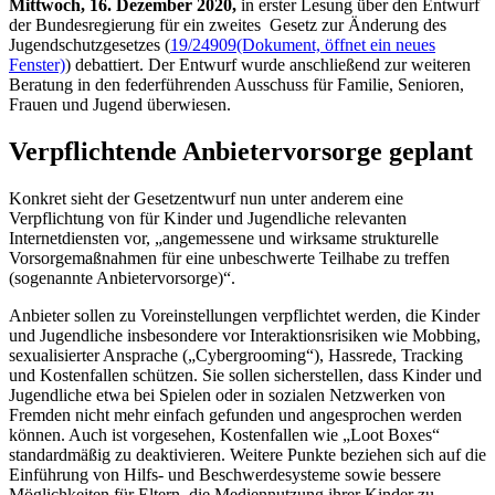
Mittwoch, 16. Dezember 2020,
in erster Lesung über den Entwurf
der Bundesregierung für ein zweites Gesetz zur Änderung des
Jugendschutzgesetzes (
19/24909
(Dokument, öffnet ein neues
Fenster)
) debattiert. Der Entwurf wurde anschließend zur weiteren
Beratung in den federführenden Ausschuss für Familie, Senioren,
Frauen und Jugend überwiesen.
Verpflichtende Anbietervorsorge geplant
Konkret sieht der Gesetzentwurf nun unter anderem eine
Verpflichtung von für Kinder und Jugendliche relevanten
Internetdiensten vor, „angemessene und wirksame strukturelle
Vorsorgemaßnahmen für eine unbeschwerte Teilhabe zu treffen
(sogenannte Anbietervorsorge)“.
Anbieter sollen zu Voreinstellungen verpflichtet werden, die Kinder
und Jugendliche insbesondere vor Interaktionsrisiken wie
Mobbing
,
sexualisierter Ansprache („
Cybergrooming
“), Hassrede,
Tracking
und Kostenfallen schützen. Sie sollen sicherstellen, dass Kinder und
Jugendliche etwa bei Spielen oder in sozialen Netzwerken von
Fremden nicht mehr einfach gefunden und angesprochen werden
können. Auch ist vorgesehen, Kostenfallen wie „
Loot Boxes
“
standardmäßig zu deaktivieren. Weitere Punkte beziehen sich auf die
Einführung von Hilfs- und Beschwerdesysteme sowie bessere
Möglichkeiten für Eltern, die Mediennutzung ihrer Kinder zu