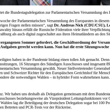
et die Bundestagsdelegation zur Parlamentarischen Versammlung des
swoche der Parlamentarischen Versammlung des Europarates in diesem J
rigen Fragen stellen müssen“, sagt
Dr. Andreas Nick (CDU/CSU), Lei
awalny hinaus erfüllt die Russische Föderation viele ihrer Verpflichtun
traßburg als auch digital zugeschaltet aus ihren Heimatländern an den 
n vergangenen Sommer gefordert, die Geschäftsordnung der Versa
Aufgaben gerecht werden kann. Nun hat die erste Sitzungswoche se
teiligten haben in der Pandemie bislang einen tollen
Job
gemacht. Denn 
ssitzungen, 16 Sitzungen des Ständigen Ausschusses und insgesamt 8
rlamentarischen Versammlung gewählt. Neuer Stellvertretender Generalse
en und Schweizer Richter für den Europäischen Gerichtshof für Mensc
besondere die notwendigen Wahlen – in hybrider Form wahrnehmen kann.
enz. Wir haben uns deshalb als Delegation gemeinsam mit dem Bundest
 Ausschusses beziehungsweise als Vizepräsident Leitungsfunktionen vor
den Wahlen lag die Beteiligung der deutschen Delegation sogar bei 1
gen Betreten und PCR-Tests vor der Rückreise.