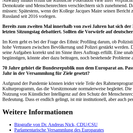
Nawalny hinaus erfüllt die Russische Föderation viele ihrer Verpflich
Demokratie und Menschenrechten verschlechtern sich zunehmend. Das h
müssen: Spätestens, wenn der Kollege
Jacques Maire
seinen Bericht 
Russland seit 2016 vorlegen.
Bereits zum zweiten Mal innerhalb von zwei Jahren hat sich de
letzten Sitzungstag debattiert. Sollten die Vorwürfe auf deutsche
Im Kern geht es bei der Frage des
Ethnic Profiling
darum, ob Polizist
hohe Vertrauen zwischen Bevölkerung und Polizei gestärkt werden. Da
seine Aufgaben korrekt und im Sinne ihres Auftrags erfüllt. Eine unab
begünstigen, könnte aber dazu beitragen, noch bestehende Probleme 
70 Jahre gehört die Bundesrepublik nun dem Europarat an. Passe
Jahr in der Versammlung für Ziele gesetzt?
Aufgrund der Pandemie können leider viele Teile des Rahmenprogramms
Kulturprogramm, das die Vorsitzmonate normalerweise begleitet. Die
Nutzung von Künstlicher Intelligenz auf den Schutz der Menschenrec
Bedeutung. Dass er endlich gelingt, ist mir institutionell, aber auch 
Weitere Informationen
Biografie von Dr. Andreas Nick, CDU/CSU
Parlamentarische Versammlung des Europarates