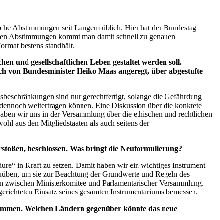
ische Abstimmungen seit Langem üblich. Hier hat der Bundestag
ichen Abstimmungen kommt man damit schnell zu genauen
ormat bestens standhält.
 und gesellschaftlichen Leben gestaltet werden soll.
ch von Bundesminister Heiko Maas angeregt, über abgestufte
tsbeschränkungen sind nur gerechtfertigt, solange die Gefährdung
s dennoch weitertragen können. Eine Diskussion über die konkrete
aben wir uns in der Versammlung über die ethischen und rechtlichen
hl aus den Mitgliedstaaten als auch seitens der
stoßen, beschlossen. Was bringt die Neuformulierung?
dure
“ in Kraft zu setzen. Damit haben wir ein wichtiges Instrument
uüben, um sie zur Beachtung der Grundwerte und Regeln des
en zwischen Ministerkomitee und Parlamentarischer Versammlung.
lgerichteten Einsatz seines gesamten Instrumentariums bemessen.
bgenommen. Welchen Ländern gegenüber könnte das neue