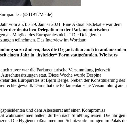
 Europarates. (© DBT/Melde)
ahr vom 25. bis 29. Januar 2021. Eine Aktualitätsdebatte war dem
ter der deutschen Delegation in der Parlamentarischen
gen als Mitglied des Europarates nicht.“ Die Delegierten
Sitzungen teilnehmen. Das
Interview
im Wortlaut:
mmlung so zu ändern, dass die Organisation auch in andauernden
it einem Jahr in „hybrider“ Form stattgefunden. Wie ist es
auch zuvor war die Parlamentarische Versammlung jederzeit
9 Ausschusssitzungen statt. Diese Woche wurde Despina
kretär des Europarates ist Bjørn Berge. Neben der Konstituierung des
henrechte gewählt. Damit hat die Parlamentarische Versammlung auch
agspräsidenten und dem Ältestenrat auf einen Kompromiss
 Ort wahrzunehmen hatten, durften nach Straßburg reisen. Die übrigen
00 Prozent. Die Hygienemaßnahmen und Schutzvorkehrungen im
Palais de