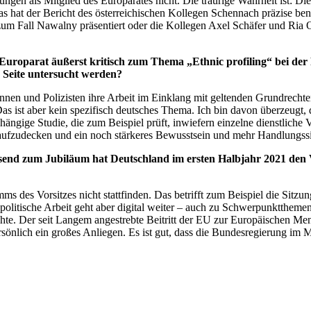
tungen als Mitglied des Europarates nicht. Die traurige Wahrheit ist: Di
at der Bericht des österreichischen Kollegen Schennach präzise benan
zum Fall Nawalny präsentiert oder die Kollegen Axel Schäfer und Ria 
r Europarat äußerst kritisch zum Thema „
Ethnic profiling
“ bei der
r Seite untersucht werden?
innen und Polizisten ihre Arbeit im Einklang mit geltenden Grundrech
s ist aber kein spezifisch deutsches Thema. Ich bin davon überzeugt,
hängige Studie, die zum Beispiel prüft, inwiefern einzelne dienstliche 
aufzudecken und ein noch stärkeres Bewusstsein und mehr Handlungssic
nd zum Jubiläum hat Deutschland im ersten Halbjahr 2021 den Vor
 des Vorsitzes nicht stattfinden. Das betrifft zum Beispiel die Sitzu
 politische Arbeit geht aber digital weiter – auch zu Schwerpunktthe
hte. Der seit Langem angestrebte Beitritt der EU zur Europäischen Me
persönlich ein großes Anliegen. Es ist gut, dass die Bundesregierung im 