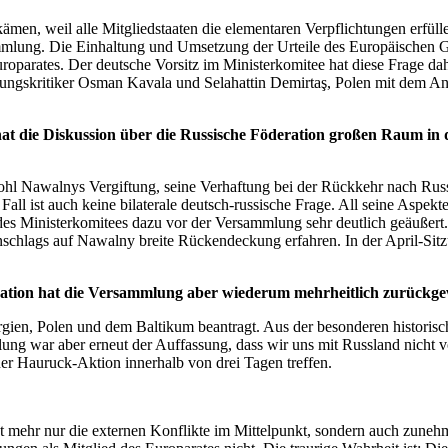
 kämen, weil alle Mitgliedstaaten die elementaren Verpflichtungen erfüll
mmlung. Die Einhaltung und Umsetzung der Urteile des Europäischen Ger
 Europarates. Der deutsche Vorsitz im Ministerkomitee hat diese Frage
ngskritiker Osman Kavala und Selahattin Demirtaş, Polen mit dem Angr
 hat die Diskussion über die Russische Föderation großen Raum 
owohl Nawalnys Vergiftung, seine Verhaftung bei der Rückkehr nach Ru
Fall ist auch keine bilaterale deutsch-russische Frage. All seine Aspe
des Ministerkomitees dazu vor der Versammlung sehr deutlich geäußert
anschlags auf Nawalny breite Rückendeckung erfahren. In der April-Si
gation hat die Versammlung aber wiederum mehrheitlich zurückgew
ien, Polen und dem Baltikum beantragt. Aus der besonderen historische
ung war aber erneut der Auffassung, dass wir uns mit Russland nicht v
ner Hauruck-Aktion innerhalb von drei Tagen treffen.
 mehr nur die externen Konflikte im Mittelpunkt, sondern auch zunehme