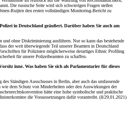
e Verhältnisse im Hinblick auf die Wahrung von Rechtsstaatlichkeit,
nt. Die russische Seite wird sich schwierigen Fragen stellen
Omen-Ruijten den ersten vollständigen Monitoring-Bericht zu
 Polizei in Deutschland geäußert. Darüber haben Sie auch am
ten und ohne Diskriminierung ausführen. Nur so kann das bestehende
 dass der weit überwiegende Teil unserer Beamten in Deutschland
Vorschriften für Polizisten möglicherweise derartiges
Ethnic Profiling
herheit für unsere Polizeibeamten zu schaffen.
sitz inne. Was haben Sie sich als Parlamentarier für dieses
ng des Ständigen Ausschusses in Berlin, aber auch das umfassende
men wie dem Schutz von Minderheiten oder den Auswirkungen der
nschenrechtskonvention hätte eine hohe symbolische und praktische
Ministerkomitee die Voraussetzungen dafür vorantreibt. (ll/29.01.2021)