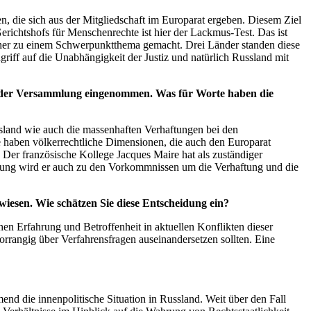
en, die sich aus der Mitgliedschaft im Europarat ergeben. Diesem Ziel
ichtshofs für Menschenrechte ist hier der Lackmus-Test. Das ist
 daher zu einem Schwerpunktthema gemacht. Drei Länder standen diese
iff auf die Unabhängigkeit der Justiz und natürlich Russland mit
in der Versammlung eingenommen. Was für Worte haben die
ssland wie auch die massenhaften Verhaftungen bei den
kte haben völkerrechtliche Dimensionen, die auch den Europarat
. Der französische Kollege
Jacques Maire
hat als zuständiger
tzung wird er auch zu den Vorkommnissen um die Verhaftung und die
iesen. Wie schätzen Sie diese Entscheidung ein?
n Erfahrung und Betroffenheit in aktuellen Konflikten dieser
orrangig über Verfahrensfragen auseinandersetzen sollten. Eine
nd die innenpolitische Situation in Russland. Weit über den Fall