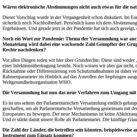
Wären elektronische Abstimmungen nicht auch etwas für die na
Dieser Vorschlag wurde in der Vergangenheit schon diskutiert. Im E
sicherlich noch Nachholbedarf. Persönlich kann ich dem Abstimmun
Ergebnissen. Und gerade jetzt in der Pandemie hat sich auch gezeigt,
Noch ein Wort zur Pandemie: Thema der Versammlung war auch, 
Monatelang wird dabei eine wachsende Zahl Geimpfter der Grupp
Rechte nachdenken?
Vor allen Dingen reden wir hier über Grundrechte. Diese sind weder „
einer Infektionsübertragung besteht. Noch wissen wir aber gar nicht,
Rücknahme oder Differenzierung von Schutzmaßnahmen ist daher verfr
Rahmenparameter im Hinblick auf das Ausrollen der Impfungen ausget
Weltgesundheitsorganisation WHO.
Die Versammlung hat nun das neue Verfahren zum Umgang mit Mit
Es ist uns seitens der Parlamentarischen Versammlung endlich gelun
geschaffen, um als Parlamentarische Versammlung gemeinsam mit de
Europarates zu bewegen. Der neue Mechanismus ist keine Abkürzung 
Und er stärkt damit unsere Rolle als Parlamentarier. Die künftige G
Die Zahl der Länder, die betroffen sein könnten, beispielsweise
Instrument zum Einsatz kommen?