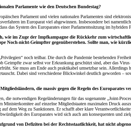
tionalen Parlamente wie den Deutschen Bundestag?
uropäischen Parlament und vielen nationalen Parlamenten sind elektron
gsverfahren im Europarat viel abgewinnen. Insbesondere bei namentl
 dass das System des Europarates einer Parlamentssitzung im hybriden F
wie im Zuge der Impfkampagne die Rückkehr zum wirtschaftlichen
e Noch-nicht-Geimpfter gegenüberstehen. Sollte man, wie kürzli
Privilegien“ noch teilbar. Die durch die Pandemie bestehenden Freihei
 ob Geimpfte zwar selbst vor Erkrankung geschützt sind, aber das Viru
üht. Sie muss am Ende auch praktikabel umsetzbar sein. Allerdings h
auscht. Dabei sind verschiedene Blickwinkel deutlich geworden – sowo
gliedsländern, die massiv gegen die Regeln des Europarates ver
gen, die notwendigen Regeländerungen für das sogenannte „
Joint-Proce
m Ministerkomitee auf einzelne Mitgliedstaaten maximalen Druck ausz
auf dem Weg zu Sanktionen. Er schafft aber klare Verantwortlichkeit
laubwürdigkeit des Europarates wird sich auch am konsequenten und zie
 aufgrund von Defiziten bei der Rechtsstaatlichkeit, hat nicht a