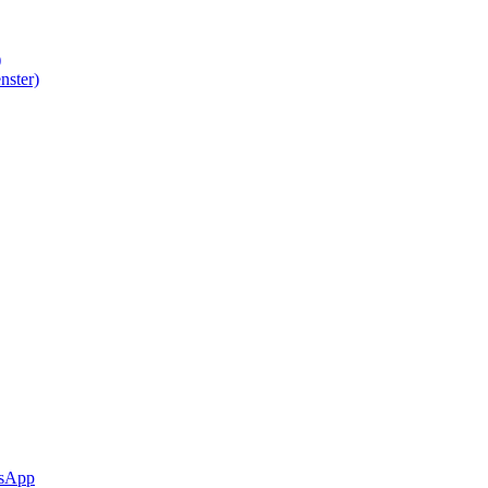
)
nster)
sApp