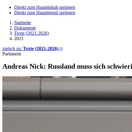
Direkt zum Hauptinhalt springen
Direkt zum Hauptmenü springen
Startseite
Dokumente
Texte (2021-2026)
2021
zurück zu:
Texte (2021-2026)
()
Parlament
Andreas Nick: Russ­land muss sich schwie­r