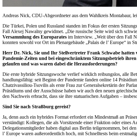
Andreas Nick, CDU-Abgeordneter aus dem Wahlkreis Montabaur, leit
Die Türkei, Polen und Russland standen im Fokus der ersten Sitzung
Fall Alexej Nawalny gewidmet. „Die russische Seite wird sich schwie
Versammlung des Europarates
im
Intervie
w. „Weit über den Fall N
konnten sowohl vor Ort im Plenargebäude „
Palais de l’ Europe
“ in S
Herr Dr. Nick, Sie und Ihr Stellvertreter Frank Schwabe hatte
Pandemie-Zeiten und bei eingeschränktem Sitzungsbetrieb ihren 
gelaufen und was waren dabei die Herausforderungen?
Die erste hybride Sitzungswoche verlief wirklich reibungslos, alle Be
handlungsfähig: seit Beginn der Pandemie fanden
online
14 Präsidium
Chatzivassiliou-Tsovilis als erste Frau zur Generalsekretärin der Pa
Präsidiums und der Ausschüsse haben wir auch den neuen griechisch
den Nachweis erbracht, dass sie ihre statuarischen Aufgaben – ins
Sind Sie nach Straßburg gereist?
Ja, denn auch ein hybrides Format erfordert ein Mindestmaß an Präs
verständigt: Kollegen, die als Vorsitzende einer Fraktion oder eines
Delegationsmitglieder haben digital aus Berlin teilgenommen, bei 
l’ Europe
waren außerordentlich hoch, mit Schnelltests beim erstmali