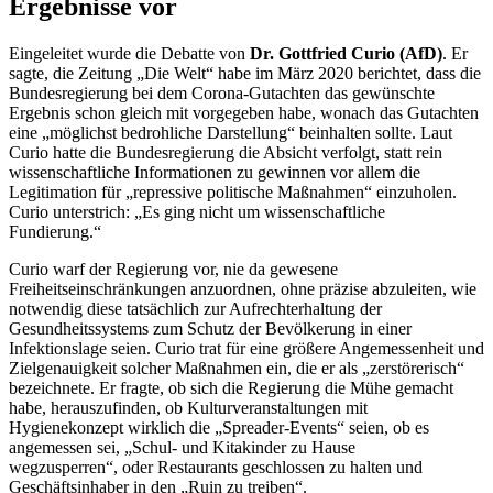
Ergebnisse vor
Eingeleitet wurde die Debatte von
Dr. Gottfried Curio (AfD)
. Er
sagte, die Zeitung „Die Welt“ habe im März 2020 berichtet, dass die
Bundesregierung bei dem Corona-Gutachten das gewünschte
Ergebnis schon gleich mit vorgegeben habe, wonach das Gutachten
eine „möglichst bedrohliche Darstellung“ beinhalten sollte. Laut
Curio hatte die Bundesregierung die Absicht verfolgt, statt rein
wissenschaftliche Informationen zu gewinnen vor allem die
Legitimation für „repressive politische Maßnahmen“ einzuholen.
Curio unterstrich: „Es ging nicht um wissenschaftliche
Fundierung.“
Curio warf der Regierung vor, nie da gewesene
Freiheitseinschränkungen anzuordnen, ohne präzise abzuleiten, wie
notwendig diese tatsächlich zur Aufrechterhaltung der
Gesundheitssystems zum Schutz der Bevölkerung in einer
Infektionslage seien. Curio trat für eine größere Angemessenheit und
Zielgenauigkeit solcher Maßnahmen ein, die er als „zerstörerisch“
bezeichnete. Er fragte, ob sich die Regierung die Mühe gemacht
habe, herauszufinden, ob Kulturveranstaltungen mit
Hygienekonzept wirklich die „
Spreader-Events
“ seien, ob es
angemessen sei, „Schul- und Kitakinder zu Hause
wegzusperren“, oder
Restaurants
geschlossen zu halten und
Geschäftsinhaber in den „Ruin zu treiben“.