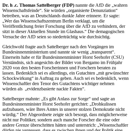
Dr. h .c. Thomas Sattelberger (FDP)
nannte die AfD die „wahren
Wissenschaftsfeinde“. Sie würden „organisierte Denunziation“
betreiben, was an Deutschlands dunkle Jahre erinnere. Er sagte:
„Wer das Wissenschaftszentrum Berlin verklagt, um die
Veröffentlichung freier Forschung über die AfD zu verhindern, der
sitzt in dieser Aktuellen Stunde im Glashaus.“ Die demagogischen
Versuche der AfD seien so niederträchtig wie durchsichtig.
Gleichwohl fragte auch Sattelberger nach den Vorgängen im
Bundesinnenministerium und nannte sie wenig „transparent“.
Einerseits habe er für Bundesinnenminister Horst Seehofer (CSU)
Verständnis, sich angesichts der Bilder von Bergamo im Frühjahr
2020 von den besten Forscherinnen und Forschern beraten zu
lassen. Bedenklich sei es allerdings, ein Gutachten „mit gewünschter
Schockwirkung“ in Auftrag zu geben. Auch sei es bedenklich, wenn
Wissenschaftler den Tenor des Gutachtens wichtiger nehmen
würden als „evidenzbasierte nackte Fakten“.
Sattelberger mahnte: „Es gibt Anlass zur Sorge“ und sagte an
Bundesinnenminister Horst Seehofer gerichtet: „Drohkulissen
aufzubauen, wäre Ihres Amtes in unserer stolzen Demokratie nicht
würdig.“ Der Abgeordnete zeigte sich besorgt, dass möglicherweise
nicht nur Politiker, sondern auch manche Forscher die eine oder
andere Grenze überschritten hätten und unterstrich: „Wissenschaftler
dürfen nie vergessen, dass es zwischen ihnen und der Politik eine