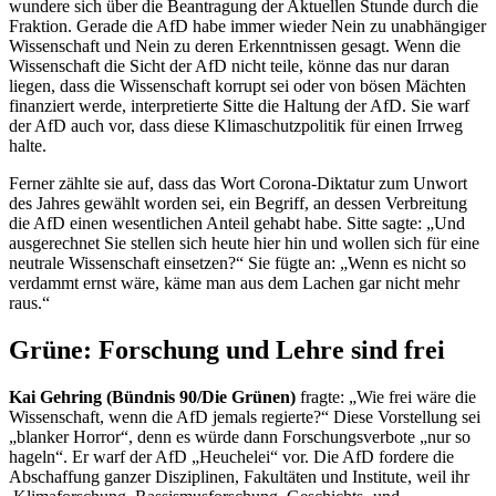
wundere sich über die Beantragung der Aktuellen Stunde durch die
Fraktion. Gerade die AfD habe immer wieder Nein zu unabhängiger
Wissenschaft und Nein zu deren Erkenntnissen gesagt. Wenn die
Wissenschaft die Sicht der AfD nicht teile, könne das nur daran
liegen, dass die Wissenschaft korrupt sei oder von bösen Mächten
finanziert werde, interpretierte Sitte die Haltung der AfD. Sie warf
der AfD auch vor, dass diese Klimaschutzpolitik für einen Irrweg
halte.
Ferner zählte sie auf, dass das Wort Corona-Diktatur zum Unwort
des Jahres gewählt worden sei, ein Begriff, an dessen Verbreitung
die AfD einen wesentlichen Anteil gehabt habe. Sitte sagte: „Und
ausgerechnet Sie stellen sich heute hier hin und wollen sich für eine
neutrale Wissenschaft einsetzen?“ Sie fügte an: „Wenn es nicht so
verdammt ernst wäre, käme man aus dem Lachen gar nicht mehr
raus.“
Grüne: Forschung und Lehre sind frei
Kai Gehring (Bündnis 90/Die Grünen)
fragte: „Wie frei wäre die
Wissenschaft, wenn die AfD jemals regierte?“ Diese Vorstellung sei
„blanker Horror“, denn es würde dann Forschungsverbote „nur so
hageln“. Er warf der AfD „Heuchelei“ vor. Die AfD fordere die
Abschaffung ganzer Disziplinen, Fakultäten und Institute, weil ihr