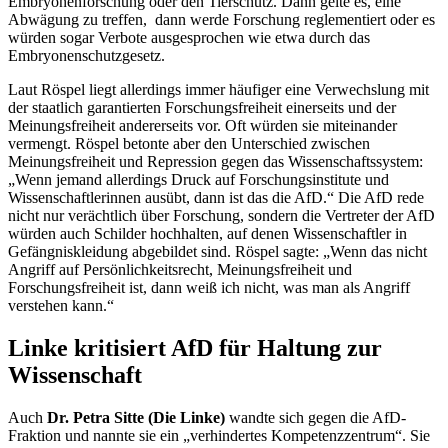
Embryonenforschung oder den Tierschutz. Dann gelte es, eine
Abwägung zu treffen, dann werde Forschung reglementiert oder es
würden sogar Verbote ausgesprochen wie etwa durch das
Embryonenschutzgesetz.
Laut Röspel liegt allerdings immer häufiger eine Verwechslung mit
der staatlich garantierten Forschungsfreiheit einerseits und der
Meinungsfreiheit andererseits vor. Oft würden sie miteinander
vermengt. Röspel betonte aber den Unterschied zwischen
Meinungsfreiheit und Repression gegen das Wissenschaftssystem:
„Wenn jemand allerdings Druck auf Forschungsinstitute und
Wissenschaftlerinnen ausübt, dann ist das die AfD.“ Die AfD rede
nicht nur verächtlich über Forschung, sondern die Vertreter der AfD
würden auch Schilder hochhalten, auf denen Wissenschaftler in
Gefängniskleidung abgebildet sind. Röspel sagte: „Wenn das nicht
Angriff auf Persönlichkeitsrecht, Meinungsfreiheit und
Forschungsfreiheit ist, dann weiß ich nicht, was man als Angriff
verstehen kann.“
Linke kritisiert AfD für Haltung zur
Wissenschaft
Auch
Dr. Petra Sitte (Die Linke)
wandte sich gegen die AfD-
Fraktion und nannte sie ein „verhindertes Kompetenzzentrum“. Sie