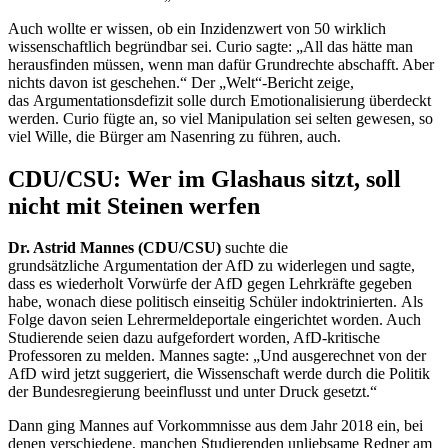
Auch wollte er wissen, ob ein Inzidenzwert von 50 wirklich
wissenschaftlich begründbar sei. Curio sagte: „All das hätte man
herausfinden müssen, wenn man dafür Grundrechte abschafft. Aber
nichts davon ist geschehen.“ Der „Welt“-Bericht zeige,
das Argumentationsdefizit solle durch Emotionalisierung überdeckt
werden. Curio fügte an, so viel Manipulation sei selten gewesen, so
viel Wille, die Bürger am Nasenring zu führen, auch.
CDU/CSU: Wer im Glashaus sitzt, soll
nicht mit Steinen werfen
Dr. Astrid Mannes (CDU/CSU)
suchte die
grundsätzliche Argumentation der AfD zu widerlegen und sagte,
dass es wiederholt Vorwürfe der AfD gegen Lehrkräfte gegeben
habe, wonach diese politisch einseitig Schüler indoktrinierten. Als
Folge davon seien Lehrermeldeportale eingerichtet worden. Auch
Studierende seien dazu aufgefordert worden, AfD-kritische
Professoren zu melden. Mannes sagte: „Und ausgerechnet von der
AfD wird jetzt suggeriert, die Wissenschaft werde durch die Politik
der Bundesregierung beeinflusst und unter Druck gesetzt.“
Dann ging Mannes auf Vorkommnisse aus dem Jahr 2018 ein, bei
denen verschiedene, manchen Studierenden unliebsame Redner am