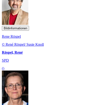
Bildinformationen
Rene Röspel
© René Röspel/ Susie Knoll
Röspel, René
SPD
()