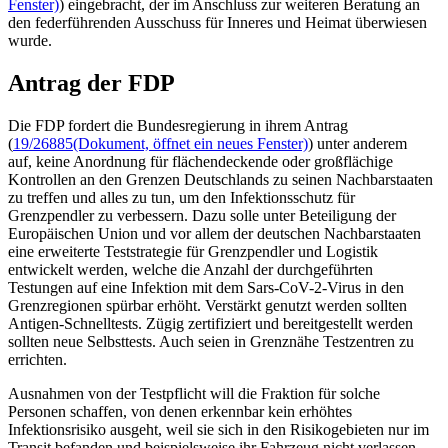
Fenster)
) eingebracht, der im Anschluss zur weiteren Beratung an
den federführenden Ausschuss für Inneres und Heimat überwiesen
wurde.
Antrag der FDP
Die FDP fordert die Bundesregierung in ihrem Antrag
(
19/26885
(Dokument, öffnet ein neues Fenster)
) unter anderem
auf, keine Anordnung für flächendeckende oder großflächige
Kontrollen an den Grenzen Deutschlands zu seinen Nachbarstaaten
zu treffen und alles zu tun, um den Infektionsschutz für
Grenzpendler zu verbessern. Dazu solle unter Beteiligung der
Europäischen Union und vor allem der deutschen Nachbarstaaten
eine erweiterte Teststrategie für Grenzpendler und Logistik
entwickelt werden, welche die Anzahl der durchgeführten
Testungen auf eine Infektion mit dem Sars-CoV-2-Virus in den
Grenzregionen spürbar erhöht. Verstärkt genutzt werden sollten
Antigen-Schnelltests. Zügig zertifiziert und bereitgestellt werden
sollten neue Selbsttests. Auch seien in Grenznähe Testzentren zu
errichten.
Ausnahmen von der Testpflicht will die Fraktion für solche
Personen schaffen, von denen erkennbar kein erhöhtes
Infektionsrisiko ausgeht, weil sie sich in den Risikogebieten nur im
Transit befanden und beispielsweise ihr Fahrzeug nicht verlassen