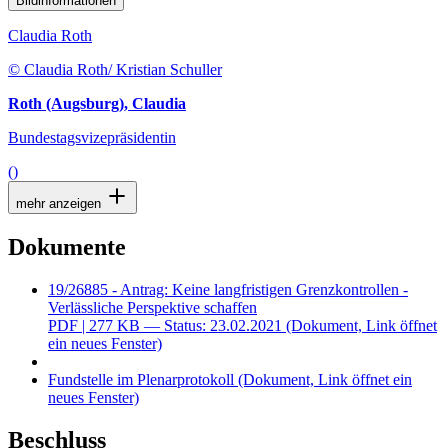
Bildinformationen
Claudia Roth
© Claudia Roth/ Kristian Schuller
Roth (Augsburg), Claudia
Bundestagsvizepräsidentin
()
mehr anzeigen
Dokumente
19/26885 - Antrag: Keine langfristigen Grenzkontrollen -
Verlässliche Perspektive schaffen
PDF
| 277 KB — Status: 23.02.2021
(Dokument, Link öffnet
ein neues Fenster)
Fundstelle im Plenarprotokoll
(Dokument, Link öffnet ein
neues Fenster)
Beschluss