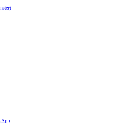
)
nster)
sApp