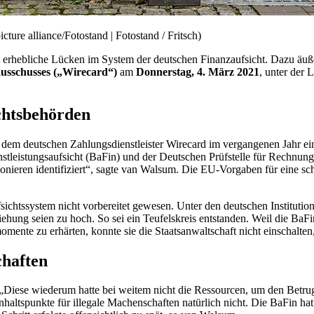
ture alliance/Fotostand | Fotostand / Fritsch)
erhebliche Lücken im System der deutschen Finanzaufsicht. Dazu äuße
usschusses („
Wirecard
“)
am
Donnerstag, 4. März 2021
, unter der 
chtsbehörden
dem deutschen Zahlungsdienstleister
Wirecard
im vergangenen Jahr ein
nstleistungsaufsicht (BaFin) und der Deutschen Prüfstelle für Rechnu
onieren identifiziert“, sagte van Walsum. Die EU-Vorgaben für eine sc
chtssystem nicht vorbereitet gewesen. Unter den deutschen Institution
iehung seien zu hoch. So sei ein Teufelskreis entstanden. Weil die BaF
omente zu erhärten, konnte sie die Staatsanwaltschaft nicht einschalte
chaften
 „Diese wiederum hatte bei weitem nicht die Ressourcen, um den Betru
nhaltspunkte für illegale Machenschaften natürlich nicht. Die BaFin hat d