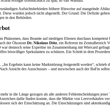
Schritt erfolgte offensichtlich zu spät, so van Walsum.
zuständigen Aufsichtsbehörden frühere Hinweise auf mangelnde Abläuf
. Diese wurden jedoch nicht abgestellt. Der Grund: Die Defizite gehe
gen in den Behörden.
rbot
it dem Phänomen, dass Beamte auf niedrigen Ebenen durchaus kompet
 auch der Ökonom
Dr. Nikolaus Dötz
, ein Referent im Zentralbereich
2019 war dennoch seine Expertise im Zusammenhang mit
Wirecard
gefragt
ffen böswilliger Spekulanten zu schützen. Ein Schritt in dem Prozeder
„Im Ergebnis kann keine Marktstörung festgestellt werden“, schrieb de
ach Ansicht des Ausschusses – und inzwischen auch der BaFin selbst – 
mehr in die Länge gezogen als alle anderen Fehlentscheidungen jener
nzeichen dafür finden konnte, dass die Märkte von Leerverkäufen verzerr
lossen sich der Einschätzung an. Die Einschätzungen sind aktenkundi