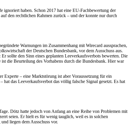
e ignoriert haben. Schon 2017 hat eine EU-Fachbewertung der
n auf den rechtlichen Rahmen zurück – und der konnte nur durch
ent begründete Warnungen im Zusammenhang mit
Wirecard
aussprachen,
 Volkswirtschaft der Deutschen Bundesbank, vor dem Ausschuss aus.
: Er sollte den Sinn eines geplanten Leeverkaufsverbots bewerten. Die
e ist die Beurteilung des Vorhabens durch die Bundesbank. Hier war
r Experte – eine Marktstörung ist aber Voraussetzung für ein
hat das Leeverkaufsverbot das völlig falsche Signal gesetzt. Es hat
 Tage. Dötz hatte jedoch von Anfang an eine Reihe von Problemen mit
t seien. Er hielt es für wenig tauglich, weil es in solchen
g und liegen dem Ausschuss vor.