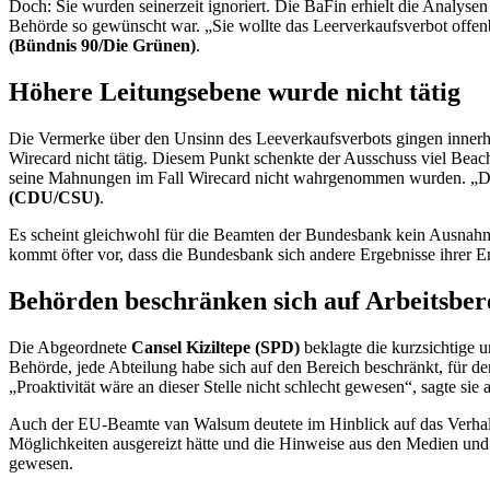
Doch: Sie wurden seinerzeit ignoriert. Die BaFin erhielt die Analyse
Behörde so gewünscht war. „Sie wollte das Leerverkaufsverbot offenb
(Bündnis 90/Die Grünen)
.
Höhere Leitungsebene wurde nicht tätig
Die Vermerke über den Unsinn des Leeverkaufsverbots gingen inner
Wirecard
nicht tätig. Diesem Punkt schenkte der Ausschuss viel Be
seine Mahnungen im Fall
Wirecard
nicht wahrgenommen wurden. „Da
(CDU/CSU)
.
Es scheint gleichwohl für die Beamten der Bundesbank kein Ausnahmeer
kommt öfter vor, dass die Bundesbank sich andere Ergebnisse ihrer
Behörden beschränken sich auf Arbeitsber
Die Abgeordnete
Cansel Kiziltepe (SPD)
beklagte die kurzsichtige 
Behörde, jede Abteilung habe sich auf den Bereich beschränkt, für den 
„Proaktivität wäre an dieser Stelle nicht schlecht gewesen“, sagte sie
Auch der EU-Beamte van Walsum deutete im Hinblick auf das Verhalte
Möglichkeiten ausgereizt hätte und die Hinweise aus den Medien und
gewesen.