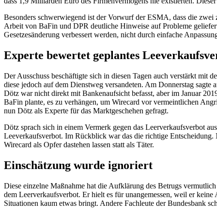
dass 1,9 Milliarden Euro des Firmenvermögens nie existierten. Dieser 
Besonders schwerwiegend ist der Vorwurf der ESMA, dass die zwei 
Arbeit von BaFin und DPR deutliche Hinweise auf Probleme geliefert
Gesetzesänderung verbessert werden, nicht durch einfache Anpassun
Experte bewertet geplantes Leeverkaufsve
Der Ausschuss beschäftigte sich in diesen Tagen auch verstärkt m
diese jedoch auf dem Dienstweg versandeten. Am Donnerstag sagte
Dötz war nicht direkt mit Bankenaufsicht befasst, aber im Januar 
BaFin plante, es zu verhängen, um
Wirecard
vor vermeintlichen Angri
nun Dötz als Experte für das Marktgeschehen gefragt.
Dötz sprach sich in einem Vermerk gegen das Leerverkaufsverbot aus. 
Leeverkaufsverbot. Im Rückblick war das die richtige Entscheidung. N
Wirecard
als Opfer dastehen lassen statt als Täter.
Einschätzung wurde ignoriert
Diese einzelne Maßnahme hat die Aufklärung des Betrugs vermutlich 
dem Leerverkaufsverbot. Er hielt es für unangemessen, weil er keine A
Situationen kaum etwas bringt. Andere Fachleute der Bundesbank sch