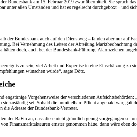
n der Bundesbank am 15. Februar 2019 zwar übermittelt. Sie sprach das
ar unter allen Umständen und hat es regelrecht durchgeboxt – und sich
halb der Bundesbank auch auf den Dienstweg – fanden aber nur auf Fa
achtung. Bei Vernehmung des Leiters der Abteilung Marktbeobachtung 
 hätten doch, auch bei der Bundesbank-Führung, Alarmzeichen angeh
eignis zu sein, viel Arbeit und Expertise in eine Einschätzung zu stec
 Empfehlungen wünschen würde“, sagte Dötz.
eiche
und engstirnige Vorgehensweise der verschiedenen Aufsichtsbehörden: „J
sie zuständig sei. Sobald die unmittelbare Pflicht abgehakt war, galt de
 an die Adresse der Bundesbank-Vertreter.
n der BaFin an, dass diese nicht gründlich genug vorgegangen sei und
 von Finanzmarktakteuren ernster genommen hätte, dann wäre eben doc