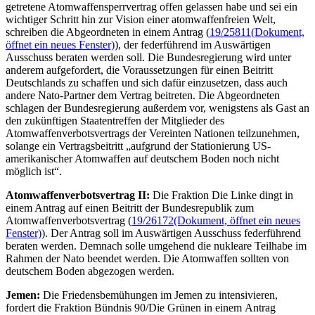
getretene Atomwaffensperrvertrag offen gelassen habe und sei ein
wichtiger Schritt hin zur Vision einer atomwaffenfreien Welt,
schreiben die Abgeordneten in einem Antrag (
19/25811
(Dokument,
öffnet ein neues Fenster)
), der federführend im Auswärtigen
Ausschuss beraten werden soll. Die Bundesregierung wird unter
anderem aufgefordert, die Voraussetzungen für einen Beitritt
Deutschlands zu schaffen und sich dafür einzusetzen, dass auch
andere Nato-Partner dem Vertrag beitreten. Die Abgeordneten
schlagen der Bundesregierung außerdem vor, wenigstens als Gast an
den zukünftigen Staatentreffen der Mitglieder des
Atomwaffenverbotsvertrags der Vereinten Nationen teilzunehmen,
solange ein Vertragsbeitritt „aufgrund der Stationierung US-
amerikanischer Atomwaffen auf deutschem Boden noch nicht
möglich ist“.
Atomwaffenverbotsvertrag II:
Die Fraktion Die Linke dingt in
einem Antrag auf einen Beitritt der Bundesrepublik zum
Atomwaffenverbotsvertrag (
19/26172
(Dokument, öffnet ein neues
Fenster)
). Der Antrag soll im Auswärtigen Ausschuss federführend
beraten werden. Demnach solle umgehend die nukleare Teilhabe im
Rahmen der Nato beendet werden. Die Atomwaffen sollten von
deutschem Boden abgezogen werden.
Jemen:
Die
Friedensbemühungen im Jemen zu intensivieren,
fordert die Fraktion Bündnis 90/Die Grünen in einem Antrag