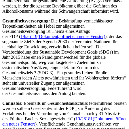
Bundeszentrale für gesundheitliche Aufklärung (BZgA) veranlasst
werden, in der die gesamte Bevölkerung über die Gefahren des
Alkoholkonsums während der Schwangerschaft informiert wird.
Gesundheitsversorgung:
Die Bekämpfung vernachlässigter
Tropenkrankheiten als Hebel zur allgemeinen
Gesundheitsversorgung ist Thema eines Antrags
der FDP (
19/26119
(Dokument, öffnet ein neues Fenster)
), der das
sogenannte Ziel 3 der Agenda 2030 der Vereinten Nationen für
nachhaltige Entwicklung verwirklichen helfen soll. Die
Verabschiedung der
Sustainable Development Goals (SDGs
) im
Jahr 2015 habe einen Paradigmenwechsel für die globale
Gesundheitspolitik, weg von losgelösten Zielen hin zu
systematischen Ansätzen, eingeleitet. Im Zentrum des
Gesundheitsziels 3 (SDG 3) „Ein gesundes Leben für alle
Menschen jeden Alters gewährleisten und ihr Wohlergehen fördern“
steht ein universeller Zugang zur allgemeinen
Gesundheitsversorgung. Federführend wird
der Gesundheitsausschuss den Antrag beraten.
Cannabis:
Ebenfalls im Gesundheitsausschuss federführend beraten
werden soll ein Gesetzentwurf der FDP „zur Änderung des
Verfahrens bei der Verordnung von Cannabis nach § 31 Absatz 6
des Fünften Buches Sozialgesetzbuch“ (
19/26181
(Dokument, öffnet
ein neues Fenster)
). Verpflichtende Genehmigungsverfahren vor