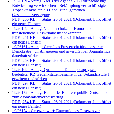
19/26119 - Antrag: Ziel 3 der Agenda 2030 für nachhaltige
Entwicklung verwirklichen - Bekämpfung vernachlässigter
Tropenkrankheiten als Hebel zur allgemeinen
Gesundheitsversorgung
PDF
| 256 KB — Status: 25.01.2021
(Dokument, Link öffnet
ein neues Fenster)
19/26159 - Antrag: Vielfalt schützen - Homo- und
transfeindliche Hasskriminalität bekämpfen
PDF
| 251 KB — Status: 26.01.2021
(Dokument, Link öffnet
ein neues Fenster)
19/26161 - Antrag: Gerechtes Presserecht für eine starke
Demokratie - Unabhängigen und investigativen Journalismus
dauerhaft stärken
PDF
| 263 KB — Status: 26.01.2021
(Dokument, Link öffnet
ein neues Fenster)
19/26169 - Antrag: Qualität und Dauer pädagogisch
begleiteter KZ-Gedenkstättenbesuche in der Sekundarstufe I
erweitern und stärken
PDF
| 297 KB — Status: 26.01.2021
(Dokument, Link öffnet
ein neues Fenster)
19/26172 - Antrag: Beitritt der Bundesrepublik Deutschland
zum Atomwaffenverbotsvertrag
PDF
| 254 KB — Status: 26.01.2021
(Dokument, Link öffnet
ein neues Fenster)
19/26174 - Gesetzentwurf: Entwurf eines Gesetzes zur