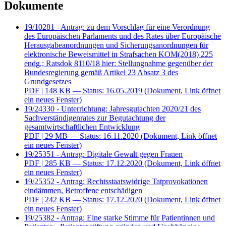
Dokumente
19/10281 - Antrag: zu dem Vorschlag für eine Verordnung
des Europäischen Parlaments und des Rates über Europäische
Herausgabeanordnungen und Sicherungsanordnungen für
elektronische Beweismittel in Strafsachen KOM(2018) 225
endg.; Ratsdok 8110/18 hier: Stellungnahme gegenüber der
Bundesregierung gemäß Artikel 23 Absatz 3 des
Grundgesetzes
PDF
| 148 KB — Status: 16.05.2019
(Dokument, Link öffnet
ein neues Fenster)
19/24330 - Unterrichtung: Jahresgutachten 2020/21 des
Sachverständigenrates zur Begutachtung der
gesamtwirtschaftlichen Entwicklung
PDF
| 29 MB — Status: 16.11.2020
(Dokument, Link öffnet
ein neues Fenster)
19/25351 - Antrag: Digitale Gewalt gegen Frauen
PDF
| 285 KB — Status: 17.12.2020
(Dokument, Link öffnet
ein neues Fenster)
19/25352 - Antrag: Rechtsstaatswidrige Tatprovokationen
eindämmen, Betroffene entschädigen
PDF
| 242 KB — Status: 17.12.2020
(Dokument, Link öffnet
ein neues Fenster)
19/25382 - Antrag: Eine starke Stimme für Patientinnen und