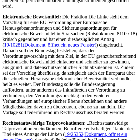
anderen körperlichen unbaren Zahlungsinstrumenten geschaffen
wird.
Elektronische Beweismittel:
Die Fraktion Die Linke steht dem
Vorschlag für eine EU-Verordnung über Europäische
Herausgabeanordnungen und Sicherungsanordnungen für
elektronische Beweismittel in Strafsachen (Ratsdokument 8110 / 18)
kritisch gegenüber und hat einen diesbezüglichen Antrag
(
19/10281
(Dokument, öffnet ein neues Fenster)
) eingebracht.
Danach soll der Bundestag feststellen, dass der
Verordnungsvorschlag mit dem Ziel, in der EU grenzüberschreitend
elektronische Beweismittel einfacher und schneller zu gewinnen,
aus grund- und datenschutzrechtlicher Sicht abzulehnen ist. Zudem
sei der Vorschlag überflüssig, da zeitgleich auch der Europarat über
die schnellere Herausgabe elektronischer Beweismittel verhandle,
heißt es weiter. Der Bundestag solle die Bundesregierung
auffordern, unter anderem das Inkrafttreten der Verordnung zu
verhindern, den Verordnungsvorschlag in den weiteren
Verhandlungen auf europäischer Ebene abzulehnen und andere
Mitgliedstaaten davon zu überzeugen, ebenso zu handeln. Die
Vorlage soll federführend im Rechtsausschuss beraten werden.
Rechtsstaatswidrige Tatprovokationen:
„Rechtsstaatswidrige
Tatprovokationen eindämmen, Betroffene entschädigen“ lautet der
Titel eines Antrags der Linken (
19/25352
(Dokument, öffnet ein
neues Fenster)
), der ebenfalls federführend im Rechtsausschuss