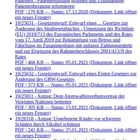
Patienten - Patientenstiftung gründen und Unabhängige
Patientenberatung reformieren
PDF
| 270 KB — Status: 17.12.2020
(Dokument, Link öffnet
ein neues Fenster)
19/25631 - Gesetzentwurf: Entwurf eines ... Gesetzes zur
Änderung des Strafgesetzbuches - Umsetzung der Richtlinie
(EU) 2019/713 des Europäischen Parlaments und des Rates
vom 17. April 2019 zur Bekämpfung von Betrug und
Fälschung im Zusammenhang mit unbaren Zahlungsmitteln
und zur Ersetzung des Rahmenbeschlusses 2001/413/JI des
Rates
PDF
| 466 KB — Status: 05.01.2021
(Dokument, Link öffnet
ein neues Fenster)
19/25632 - Gesetzentwurf: Entwurf eines Ersten Gesetzes zur
Änderung des GRW-Gesetzes
PDF
| 373 KB — Status: 05.01.2021
(Dokument, Link öffnet
ein neues Fenster)
19/25811 - Antrag: Dem Atomwaffenverbotsvertrag der
Vereinten Nationen beitreten
PDF
| 305 KB — Status: 13.01.2021
(Dokument, Link öffnet
ein neues Fenster)
19/26118 - Antrag: Ungeborene Kinder vor schweren
Schäden durch Alkohol schützen
PDF
| 241 KB — Status: 25.01.2021
(Dokument, Link öffnet
ein neues Fenster)