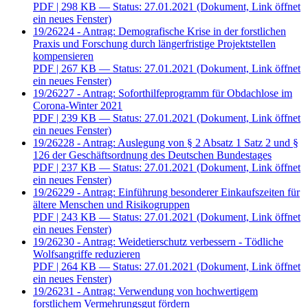
PDF
| 298 KB — Status: 27.01.2021
(Dokument, Link öffnet
ein neues Fenster)
19/26224 - Antrag: Demografische Krise in der forstlichen
Praxis und Forschung durch längerfristige Projektstellen
kompensieren
PDF
| 267 KB — Status: 27.01.2021
(Dokument, Link öffnet
ein neues Fenster)
19/26227 - Antrag: Soforthilfeprogramm für Obdachlose im
Corona-Winter 2021
PDF
| 239 KB — Status: 27.01.2021
(Dokument, Link öffnet
ein neues Fenster)
19/26228 - Antrag: Auslegung von § 2 Absatz 1 Satz 2 und §
126 der Geschäftsordnung des Deutschen Bundestages
PDF
| 237 KB — Status: 27.01.2021
(Dokument, Link öffnet
ein neues Fenster)
19/26229 - Antrag: Einführung besonderer Einkaufszeiten für
ältere Menschen und Risikogruppen
PDF
| 243 KB — Status: 27.01.2021
(Dokument, Link öffnet
ein neues Fenster)
19/26230 - Antrag: Weidetierschutz verbessern - Tödliche
Wolfsangriffe reduzieren
PDF
| 264 KB — Status: 27.01.2021
(Dokument, Link öffnet
ein neues Fenster)
19/26231 - Antrag: Verwendung von hochwertigem
forstlichem Vermehrungsgut fördern