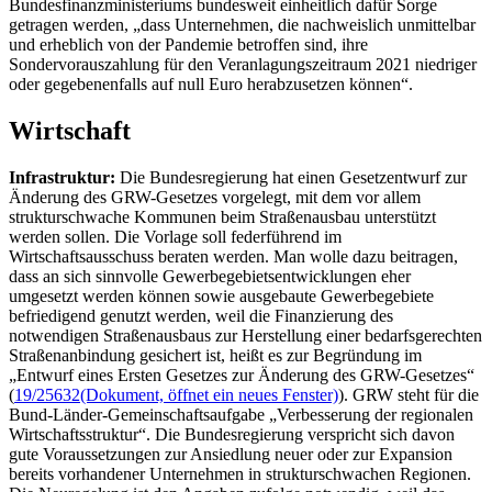
Bundesfinanzministeriums bundesweit einheitlich dafür Sorge
getragen werden, „dass Unternehmen, die nachweislich unmittelbar
und erheblich von der Pandemie betroffen sind, ihre
Sondervorauszahlung für den Veranlagungszeitraum 2021 niedriger
oder gegebenenfalls auf null Euro herabzusetzen können“.
Wirtschaft
Infrastruktur:
Die Bundesregierung hat einen Gesetzentwurf zur
Änderung des GRW-Gesetzes vorgelegt, mit dem vor allem
strukturschwache Kommunen beim Straßenausbau unterstützt
werden sollen. Die Vorlage soll federführend im
Wirtschaftsausschuss beraten werden. Man wolle dazu beitragen,
dass an sich sinnvolle Gewerbegebietsentwicklungen eher
umgesetzt werden können sowie ausgebaute Gewerbegebiete
befriedigend genutzt werden, weil die Finanzierung des
notwendigen Straßenausbaus zur Herstellung einer bedarfsgerechten
Straßenanbindung gesichert ist, heißt es zur Begründung im
„Entwurf eines Ersten Gesetzes zur Änderung des GRW-Gesetzes“
(
19/25632
(Dokument, öffnet ein neues Fenster)
). GRW steht für die
Bund-Länder-Gemeinschaftsaufgabe „Verbesserung der regionalen
Wirtschaftsstruktur“. Die Bundesregierung verspricht sich davon
gute Voraussetzungen zur Ansiedlung neuer oder zur Expansion
bereits vorhandener Unternehmen in strukturschwachen Regionen.