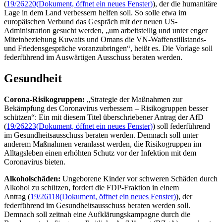
(
19/26220
(Dokument, öffnet ein neues Fenster)
), der die humanitäre
Lage in dem Land verbessern helfen soll. So solle etwa im
europäischen Verbund das Gespräch mit der neuen US-
Administration gesucht werden, „um arbeitsteilig und unter enger
Miteinbeziehung Kuwaits und Omans die VN-Waffenstillstands-
und Friedensgespräche voranzubringen“, heißt es. Die Vorlage soll
federführend im Auswärtigen Ausschuss beraten werden.
Gesundheit
Corona-Risikogruppen:
„Strategie der Maßnahmen zur
Bekämpfung des Coronavirus verbessern – Risikogruppen besser
schützen“: Ein mit diesem Titel überschriebener Antrag der AfD
(
19/26223
(Dokument, öffnet ein neues Fenster)
) soll federführend
im Gesundheitsausschuss beraten werden. Demnach soll unter
anderem Maßnahmen veranlasst werden, die Risikogruppen im
Alltagsleben einen erhöhten Schutz vor der Infektion mit dem
Coronavirus bieten.
Alkoholschäden:
Ungeborene Kinder vor schweren Schäden durch
Alkohol zu schützen, fordert die FDP-Fraktion in einem
Antrag (
19/26118
(Dokument, öffnet ein neues Fenster)
), der
federführend im Gesundheitsausschuss beraten werden soll.
Demnach soll zeitnah eine Aufklärungskampagne durch die