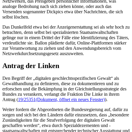
Netzwerken, das Preisgeben persönlicher Informationen, was
analoge Bedrohung nach sich ziehen könne, oder auch das
Versenden sogenannter
Dickpics
etwa über Nachrichten, die sich
selbst löschen.
Das Dunkelfeld etwa bei der Anzeigenerstattung sei als sehr hoch zu
betrachten, denn selbst bei spezialisierten Staatsanwaltschaften
gelinge nur in einem Drittel der Fälle eine Identifizierung des Täters,
verdeutlichte sie. Ballon plädierte dafür,
Online
-Plattformen stärker
zur Verantwortung zu ziehen und den Anwendungsbereich vom
Netzwerkdurchsetzungsgesetz auszuweiten.
Antrag der Linken
Den Begriff der „digitalen geschlechtsspezifischen Gewalt“ als
Gewalthandlung zu definieren, diese zu dokumentieren und zu
erforschen und die Bekämpfung in der Gleichstellungsstrategie des
Bundes zu verankern, verlangt die Fraktion Die Linke in ihrem
Antrag (
19/25351
(Dokument, öffnet ein neues Fenster)
).
Weiter fordern die Abgeordneten die Bundesregierung auf, dafür zu
sorgen und sich bei den Ländern dafür einzusetzen, dass „besondere
Zuständigkeiten für die Strafverfolgung der digitalen Gewalt
geschaffen werden“, etwa durch Spezialdezernenten und -
staatsanwaltschaften mit entsprechender technischer Ausstattung und