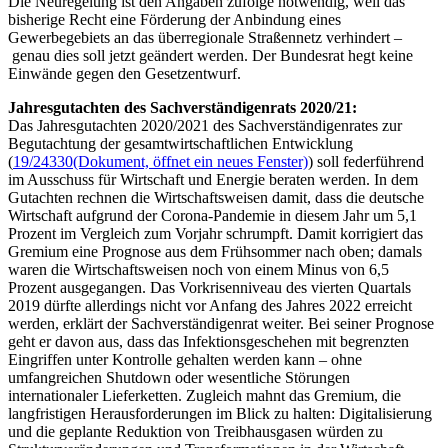
Die Neuregelung ist den Angaben zufolge notwendig, weil das
bisherige Recht eine Förderung der Anbindung eines
Gewerbegebiets an das überregionale Straßennetz verhindert –
genau dies soll jetzt geändert werden. Der Bundesrat hegt keine
Einwände gegen den Gesetzentwurf.
Jahresgutachten des Sachverständigenrats 2020/21:
Das Jahresgutachten 2020/2021 des Sachverständigenrates zur
Begutachtung der gesamtwirtschaftlichen Entwicklung
(
19/24330
(Dokument, öffnet ein neues Fenster)
) soll federführend
im Ausschuss für Wirtschaft und Energie beraten werden. In dem
Gutachten rechnen die Wirtschaftsweisen damit, dass die deutsche
Wirtschaft aufgrund der Corona-Pandemie in diesem Jahr um 5,1
Prozent im Vergleich zum Vorjahr schrumpft. Damit korrigiert das
Gremium eine Prognose aus dem Frühsommer nach oben; damals
waren die Wirtschaftsweisen noch von einem Minus von 6,5
Prozent ausgegangen. Das Vorkrisenniveau des vierten Quartals
2019 dürfte allerdings nicht vor Anfang des Jahres 2022 erreicht
werden, erklärt der Sachverständigenrat weiter. Bei seiner Prognose
geht er davon aus, dass das Infektionsgeschehen mit begrenzten
Eingriffen unter Kontrolle gehalten werden kann – ohne
umfangreichen
Shutdown
oder wesentliche Störungen
internationaler Lieferketten. Zugleich mahnt das Gremium, die
langfristigen Herausforderungen im Blick zu halten: Digitalisierung
und die geplante Reduktion von Treibhausgasen würden zu