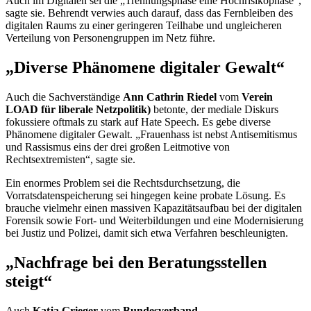
Auch im Digitalen sei die „Trennungsphase eine Hochrisikophase“,
sagte sie. Behrendt verwies auch darauf, dass das Fernbleiben des
digitalen Raums zu einer geringeren Teilhabe und ungleicheren
Verteilung von Personengruppen im Netz führe.
„Diverse Phänomene digitaler Gewalt“
Auch die Sachverständige
Ann Cathrin Riedel
vom
Verein
LOAD
für liberale Netzpolitik)
betonte, der mediale Diskurs
fokussiere oftmals zu stark auf
Hate Speech
. Es gebe diverse
Phänomene digitaler Gewalt. „Frauenhass ist nebst Antisemitismus
und Rassismus eins der drei großen Leitmotive von
Rechtsextremisten“, sagte sie.
Ein enormes Problem sei die Rechtsdurchsetzung, die
Vorratsdatenspeicherung sei hingegen keine probate Lösung. Es
brauche vielmehr einen massiven Kapazitätsaufbau bei der digitalen
Forensik sowie Fort- und Weiterbildungen und eine Modernisierung
bei Justiz und Polizei, damit sich etwa Verfahren beschleunigten.
„Nachfrage bei den Beratungsstellen
steigt“
Auch
Katja Grieger
vom
Bundesverband