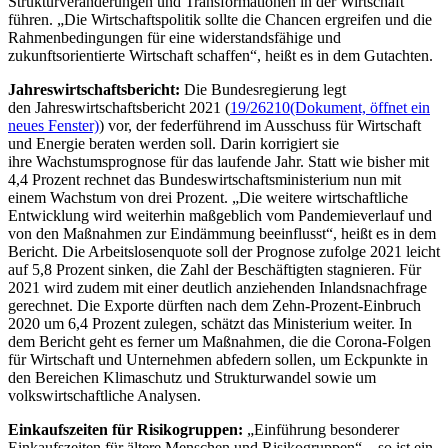
Strukturveränderungen und Transformationen in der Wirtschaft
führen. „Die Wirtschaftspolitik sollte die Chancen ergreifen und die
Rahmenbedingungen für eine widerstandsfähige und
zukunftsorientierte Wirtschaft schaffen“, heißt es in dem Gutachten.
Jahreswirtschaftsbericht:
Die Bundesregierung legt
den Jahreswirtschaftsbericht 2021 (
19/26210
(Dokument, öffnet ein
neues Fenster)
) vor, der federführend im Ausschuss für Wirtschaft
und Energie beraten werden soll. Darin korrigiert sie
ihre Wachstumsprognose für das laufende Jahr. Statt wie bisher mit
4,4 Prozent rechnet das Bundeswirtschaftsministerium nun mit
einem Wachstum von drei Prozent. „Die weitere wirtschaftliche
Entwicklung wird weiterhin maßgeblich vom Pandemieverlauf und
von den Maßnahmen zur Eindämmung beeinflusst“, heißt es in dem
Bericht. Die Arbeitslosenquote soll der Prognose zufolge 2021 leicht
auf 5,8 Prozent sinken, die Zahl der Beschäftigten stagnieren. Für
2021 wird zudem mit einer deutlich anziehenden Inlandsnachfrage
gerechnet. Die Exporte dürften nach dem Zehn-Prozent-Einbruch
2020 um 6,4 Prozent zulegen, schätzt das Ministerium weiter. In
dem Bericht geht es ferner um Maßnahmen, die die Corona-Folgen
für Wirtschaft und Unternehmen abfedern sollen, um Eckpunkte in
den Bereichen Klimaschutz und Strukturwandel sowie um
volkswirtschaftliche Analysen.
Einkaufszeiten für Risikogruppen:
„Einführung besonderer
Einkaufszeiten für ältere Menschen und Risikogruppen“
–
so ist ein