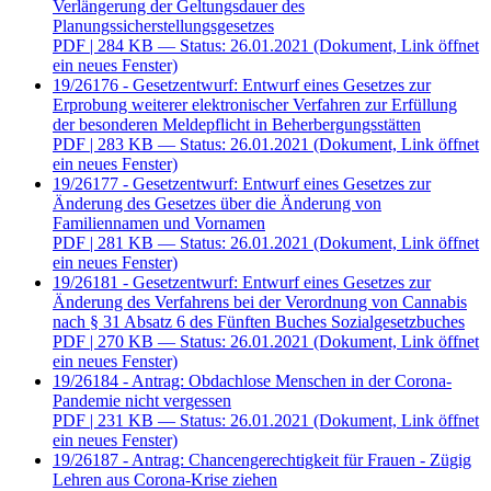
Verlängerung der Geltungsdauer des
Planungssicherstellungsgesetzes
PDF
| 284 KB — Status: 26.01.2021
(Dokument, Link öffnet
ein neues Fenster)
19/26176 - Gesetzentwurf: Entwurf eines Gesetzes zur
Erprobung weiterer elektronischer Verfahren zur Erfüllung
der besonderen Meldepflicht in Beherbergungsstätten
PDF
| 283 KB — Status: 26.01.2021
(Dokument, Link öffnet
ein neues Fenster)
19/26177 - Gesetzentwurf: Entwurf eines Gesetzes zur
Änderung des Gesetzes über die Änderung von
Familiennamen und Vornamen
PDF
| 281 KB — Status: 26.01.2021
(Dokument, Link öffnet
ein neues Fenster)
19/26181 - Gesetzentwurf: Entwurf eines Gesetzes zur
Änderung des Verfahrens bei der Verordnung von Cannabis
nach § 31 Absatz 6 des Fünften Buches Sozialgesetzbuches
PDF
| 270 KB — Status: 26.01.2021
(Dokument, Link öffnet
ein neues Fenster)
19/26184 - Antrag: Obdachlose Menschen in der Corona-
Pandemie nicht vergessen
PDF
| 231 KB — Status: 26.01.2021
(Dokument, Link öffnet
ein neues Fenster)
19/26187 - Antrag: Chancengerechtigkeit für Frauen - Zügig
Lehren aus Corona-Krise ziehen