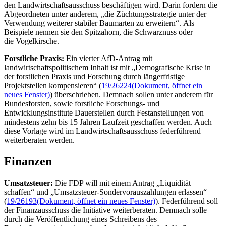
den Landwirtschaftsausschuss beschäftigen wird. Darin fordern die
Abgeordneten unter anderem, „die Züchtungsstrategie unter der
Verwendung weiterer stabiler Baumarten zu erweitern“. Als
Beispiele nennen sie den Spitzahorn, die Schwarznuss oder
die Vogelkirsche.
Forstliche Praxis:
Ein vierter AfD-Antrag mit
landwirtschaftspolitischem Inhalt ist mit „Demografische Krise in
der forstlichen Praxis und Forschung durch längerfristige
Projektstellen kompensieren“ (
19/26224
(Dokument, öffnet ein
neues Fenster)
) überschrieben. Demnach sollen unter anderem für
Bundesforsten, sowie forstliche Forschungs- und
Entwicklungsinstitute Dauerstellen durch Festanstellungen von
mindestens zehn bis 15 Jahren Laufzeit geschaffen werden. Auch
diese Vorlage wird im Landwirtschaftsausschuss federführend
weiterberaten werden.
Finanzen
Umsatzsteuer:
Die FDP will mit einem Antrag „Liquidität
schaffen“ und „Umsatzsteuer-Sondervorauszahlungen erlassen“
(
19/26193
(Dokument, öffnet ein neues Fenster)
). Federführend soll
der Finanzausschuss die Initiative weiterberaten. Demnach solle
durch die Veröffentlichung eines Schreibens des