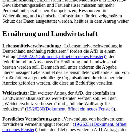
Gewaltberatungsstellen und Frauenhäuser müssten mit mehr
Personal mit spezifischen Kompetenzen, Ressourcen für
Weiterbildung und technischer Infrastruktur für den zeitgemäßen
Schutz der Daten ausgestattet werden, heißt es in dem Antrag weiter.
Ernährung und Landwirtschaft
Lebensmittelverschwendung:
„Lebensmittelverschwendung in
Deutschland nachhaltig reduzieren“ fordert die AfD in einem
Antrag (
19/26222
(Dokument, öffnet ein neues Fenster)
), der
federführend im Ausschuss für Ernährung und Landwirtschaft
beraten werden soll. Demnach soll unter anderem die Abgabe
überschüssiger Lebensmittel des Lebensmitteleinzelhandels und von
Großmärkten an gemeinnützige Organisationen durch steuerliche
Anreize gefördert werden, die diese an Bedürftige verteilen.
Weideschutz:
Ein weiterer Antrag der AfD, der ebenfalls im
Landwirtschaftsausschuss weiterberaten werden soll, will den
„Weidetierschutz verbessern“ und „tödliche Wolfsangriffe
reduzieren“ (
19/26230
(Dokument, öffnet ein neues Fenster)
).
Forstliches Vermehrungsgut:
„Verwendung von hochwertigem
forstlichem Vermehrungsgut fördern“ (
19/26231
(Dokument, öffnet
ein neues Fenster)
) lautet der Titel eines weiteren AfD-Antrags, der