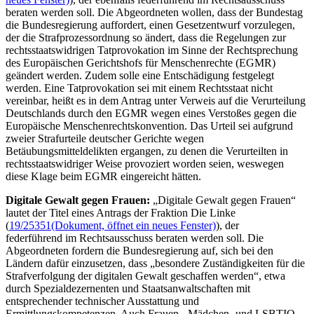
beraten werden soll. Die Abgeordneten wollen, dass der Bundestag
die Bundesregierung auffordert, einen Gesetzentwurf vorzulegen,
der die Strafprozessordnung so ändert, dass die Regelungen zur
rechtsstaatswidrigen Tatprovokation im Sinne der Rechtsprechung
des Europäischen Gerichtshofs für Menschenrechte (EGMR)
geändert werden. Zudem solle eine Entschädigung festgelegt
werden. Eine Tatprovokation sei mit einem Rechtsstaat nicht
vereinbar, heißt es in dem Antrag unter Verweis auf die Verurteilung
Deutschlands durch den EGMR wegen eines Verstoßes gegen die
Europäische Menschenrechtskonvention. Das Urteil sei aufgrund
zweier Strafurteile deutscher Gerichte wegen
Betäubungsmitteldelikten ergangen, zu denen die Verurteilten in
rechtsstaatswidriger Weise provoziert worden seien, weswegen
diese Klage beim EGMR eingereicht hätten.
Digitale Gewalt gegen Frauen:
„Digitale Gewalt gegen Frauen“
lautet der Titel eines Antrags der Fraktion Die Linke
(
19/25351
(Dokument, öffnet ein neues Fenster)
), der
federführend im Rechtsausschuss beraten werden soll. Die
Abgeordneten fordern die Bundesregierung auf, sich bei den
Ländern dafür einzusetzen, dass „besondere Zuständigkeiten für die
Strafverfolgung der digitalen Gewalt geschaffen werden“, etwa
durch Spezialdezernenten und Staatsanwaltschaften mit
entsprechender technischer Ausstattung und
Ermittlungskompetenzen. Auch Frauen-, Mädchen- und LSBTIQ-