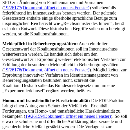
SPD zur Änderung von Familiennamen und Vornamen
(
19/26177
(Dokument, öffnet ein neues Fenster)
) soll ebenfalls
federführend im Innenausschuss beraten werden. Der geltende
Gesetzestext enthalte einige überholte sprachliche Bezüge zum
ursprünglichen Reichsrecht wie „Reichsminister des Innern“, heißt
es in dem Entwurf. Diese historischen Begriffe sollen nun bereinigt
werden, so die Koalitionsfraktionen.
Meldepflicht in Beherbergungsstätten:
Auch ein dritter
Gesetzentwurf der Koalitionsfraktionen soll im Innenausschuss
weiterberaten werden. Es handelt sich dabei um den
Gesetzentwurf zur Erprobung weiterer elektronischer Verfahren zur
Erfüllung der besonderen Meldepflicht in Beherbergungsstätten
(
19/26176
(Dokument, öffnet ein neues Fenster)
). Möglichkeiten zur
Erprobung innovativer Verfahren im Identitätsmanagement von
Beherbergungsstätten bestünden nicht, schreibt die
Koalition. Deshalb solle das Bundesmeldegesetz nun um eine
„Experimentierklausel“ ergänzt werden, heißt es.
Homo- und transfeindliche Hasskriminalität:
Die FDP-Fraktion
bringt einen Antrag zum Schutz der Vielfalt ein. Er enthält
Forderungen, um Homo- und transfeindliche Hasskriminalität zu
bekämpfen (
19/26159
(Dokument, öffnet ein neues Fenster)
). So soll
etwa die schulische und öffentliche Aufklärung über sexuelle und
geschlechtliche Vielfalt gestärkt werden. Die Vorlage ist zur