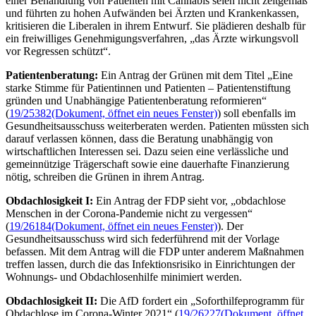
einer Behandlung von Patienten mit Cannabis seien nicht zeitgemäß
und führten zu hohen Aufwänden bei Ärzten und Krankenkassen,
kritisieren die Liberalen in ihrem Entwurf. Sie plädieren deshalb für
ein freiwilliges Genehmigungsverfahren, „das Ärzte wirkungsvoll
vor Regressen schützt“.
Patientenberatung:
Ein Antrag der Grünen mit dem Titel „Eine
starke Stimme für Patientinnen und Patienten – Patientenstiftung
gründen und Unabhängige Patientenberatung reformieren“
(
19/25382
(Dokument, öffnet ein neues Fenster)
) soll ebenfalls im
Gesundheitsausschuss weiterberaten werden. Patienten müssten sich
darauf verlassen können, dass die Beratung unabhängig von
wirtschaftlichen Interessen sei. Dazu seien eine verlässliche und
gemeinnützige Trägerschaft sowie eine dauerhafte Finanzierung
nötig, schreiben die Grünen in ihrem Antrag.
Obdachlosigkeit I:
Ein Antrag der FDP sieht vor, „obdachlose
Menschen in der Corona-Pandemie nicht zu vergessen“
(
19/26184
(Dokument, öffnet ein neues Fenster)
). Der
Gesundheitsausschuss wird sich federführend mit der Vorlage
befassen. Mit dem Antrag will die FDP unter anderem Maßnahmen
treffen lassen, durch die das Infektionsrisiko in Einrichtungen der
Wohnungs- und Obdachlosenhilfe minimiert werden.
Obdachlosigkeit II:
Die AfD fordert ein „Soforthilfeprogramm für
Obdachlose im Corona-Winter 2021“ (
19/26227
(Dokument, öffnet