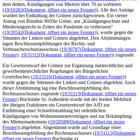
dem dritten, Kündigungen von Mietern über 70 zu verbieten
(
19/10283
(Dokument, öffnet ein neues Fenster)
). Alle drei Anträge
wurden bei Enthaltung der Grünen zurückgewiesen. Ein vierter
Antrag von Bündnis 90/Die Grüne, um „Kündigungsschutz und
Minderungsrecht in Zeiten der Pandemie zu verbessern“
(
19/20542
(Dokument, öffnet ein neues Fenster)
), wurde gegen die
Stimmen der Linken und Grünen abgelehnt. Den Abstimmungen
lagen Beschlussempfehlungen des Rechts- und
Verbraucherschutzausschuss (
19/30787
(Dokument, öffnet ein neues
Fenster)
,
19/31112
(Dokument, öffnet ein neues Fenster)
) zugrunde.
Ein Gesetzentwurf der Grünen zur Ergänzung mietrechtlicher und
gewerbemietrechtlicher Regelungen des Bürgerlichen
Gesetzbuches (
19/23116
(Dokument, öffnet ein neues Fenster)
)
wurde gegen die Stimmen der Linken und Grünen abgelehnt. Auch
dieser Abstimmung lag eine Beschlussempfehlung des
Rechtsausschusses zugrunde (
19/31113
(Dokument, öffnet ein neues
Fenster)
Buchstabe b). Außerdem wurde mit der breiten Mehrheit
der übrigen Fraktionen ein Gesetzentwurf der AfD zur
Einführung einer Schonfristzahlung bei ordentlichen
Kündigungen von Wohnraummietverträgen und zur Bekämpfung
des Mietnomadentums (
19/20589
(Dokument, öffnet ein neues
Fenster)
) abgelehnt. Abgestimmt wurde auf Grundlage einer
Beschlussempfehlung des Rechtsausschusses (
19/31113
(Dokument,
öffnet ein neues Fenster)
Buchstabe a).