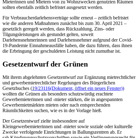
Mieterinnen und Mietern von zu Wohnzwecken genutzten Räumen
sollten ebenfalls zeitlich befristet ausgesetzt werden.
Für Verbraucherdarlehensverträge sollte erneut – zeitlich befristet
wie die anderen Maßnahmen zunächst bis zum 30. April 2021 –
gesetzlich geregelt werden, dass Rückzahlung, Zins- oder
Tilgungsleistungen als gestundet gelten, soweit
Darlehensnehmerinnen und Darlehensnehmer aufgrund der Covid-
19-Pandemie Einnahmeausfälle haben, die dazu führen, dass ihnen
die Erbringung der geschuldeten Leistung nicht zumutbar ist.
Gesetzentwurf der Grünen
Mit ihrem abgelehnten Gesetzentwurf zur Ergänzung mietrechtlicher
und gewerbemietrechtlicher Regelungen des Bürgerlichen
Gesetzbuches (
19/23116
(Dokument, öffnet ein neues Fenster)
)
wollten die Grünen als besonders schutzwürdig erachtete
Gewerbemieterinnen und -mieter stärken, die in angespannten
Gewerbemietmärkten mieten oder nach entsprechenden
Räumlichkeiten suchen, wie es in der Vorlage hieß.
Der Gesetzentwurf zielte insbesondere auf
Kleingewerbemieterinnen und -mieter sowie soziale oder kulturelle
Zwecke verfolgende Einrichtungen in Ballungszentren ab. Er
sah Kündigungsschutzvorschriften sowie ein Verlängerungsrecht für