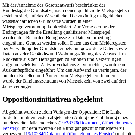
Mit der Annahme des Gesetzentwurfs beschränkte der
Bundestag die Grundsätze, nach denen qualifizierte Mietspiegel zu
erstellen sind, auf das Wesentliche. Die zukünftig maßgeblichen
wissenschaftlichen Grundsätze wurden in einer
Mietspiegelverordnung konkretisiert. Zur Verbesserung der
Bedingungen für die Erstellung qualifizierter Mietspiegel
werden den Behörden Befugnisse zur Datenverarbeitung
eingeräumt. Genutzt werden sollen Daten aus dem Melderegister,
bei Verwaltung der Grundsteuer bekannt gewordene Daten sowie
Daten aus der Gebäude- und Wohnungszählung des Zensus. Um
Rückläufe aus den Befragungen zu erhöhen und Verzerrungen
aufgrund selektiven Antwortverhaltens zu vermeiden, wurde eine
Auskunftspflicht eingeführt. Um den Aufwand zu verringern, der
mit dem Erstellen und Ändern von Mietspiegeln verbunden ist,
wurde der Bindungszeitraum von Mietspiegeln von zwei auf drei
Jahre verlängert.
Oppositionsinitiativen abgelehnt
Abgelehnt wurden zudem Vorlagen der Opposition: Die Linke
forderte mit ihrem ersten abgelehnten Antrag die Einführung eines
bundesweiten Mietendeckels (
19/28776
(Dokument, öffnet ein neues
Fenster)
), mit dem zweiten den Kündigungsschutz für Mieter zu
verbessern (
19/10284
(Dokument, öffnet ein neues Fenster)
) und mit