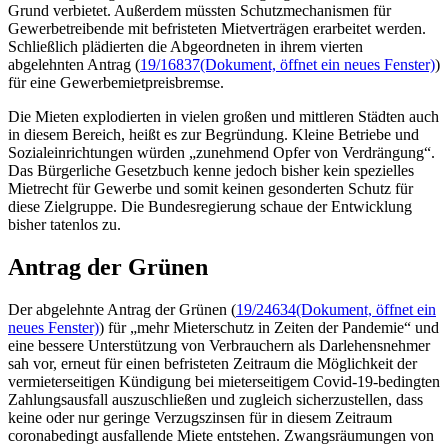
Grund verbietet. Außerdem müssten Schutzmechanismen für
Gewerbetreibende mit befristeten Mietverträgen erarbeitet werden.
Schließlich plädierten die Abgeordneten in ihrem vierten
abgelehnten Antrag (
19/16837
(Dokument, öffnet ein neues Fenster)
)
für eine Gewerbemietpreisbremse.
Die Mieten explodierten in vielen großen und mittleren Städten auch
in diesem Bereich, heißt es zur Begründung. Kleine Betriebe und
Sozialeinrichtungen würden „zunehmend Opfer von Verdrängung“.
Das Bürgerliche Gesetzbuch kenne jedoch bisher kein spezielles
Mietrecht für Gewerbe und somit keinen gesonderten Schutz für
diese Zielgruppe. Die Bundesregierung schaue der Entwicklung
bisher tatenlos zu.
Antrag der Grünen
Der abgelehnte Antrag der Grünen (
19/24634
(Dokument, öffnet ein
neues Fenster)
) für „mehr Mieterschutz in Zeiten der Pandemie“ und
eine bessere Unterstützung von Verbrauchern als Darlehensnehmer
sah vor, erneut für einen befristeten Zeitraum die Möglichkeit der
vermieterseitigen Kündigung bei mieterseitigem Covid-19-bedingten
Zahlungsausfall auszuschließen und zugleich sicherzustellen, dass
keine oder nur geringe Verzugszinsen für in diesem Zeitraum
coronabedingt ausfallende Miete entstehen. Zwangsräumungen von