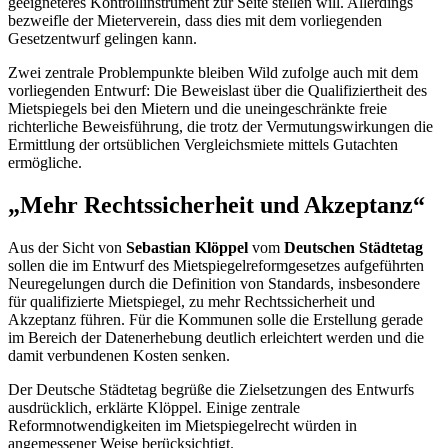
geeigneteres Kontrollinstrument zur Seite stellen will. Allerdings
bezweifle der Mieterverein, dass dies mit dem vorliegenden
Gesetzentwurf gelingen kann.
Zwei zentrale Problempunkte bleiben Wild zufolge auch mit dem
vorliegenden Entwurf: Die Beweislast über die Qualifiziertheit des
Mietspiegels bei den Mietern und die uneingeschränkte freie
richterliche Beweisführung, die trotz der Vermutungswirkungen die
Ermittlung der ortsüblichen Vergleichsmiete mittels Gutachten
ermögliche.
„Mehr Rechtssicherheit und Akzeptanz“
Aus der Sicht von
Sebastian Klöppel
vom
Deutschen Städtetag
sollen die im Entwurf des Mietspiegelreformgesetzes aufgeführten
Neuregelungen durch die Definition von Standards, insbesondere
für qualifizierte Mietspiegel, zu mehr Rechtssicherheit und
Akzeptanz führen. Für die Kommunen solle die Erstellung gerade
im Bereich der Datenerhebung deutlich erleichtert werden und die
damit verbundenen Kosten senken.
Der Deutsche Städtetag begrüße die Zielsetzungen des Entwurfs
ausdrücklich, erklärte Klöppel. Einige zentrale
Reformnotwendigkeiten im Mietspiegelrecht würden in
angemessener Weise berücksichtigt.