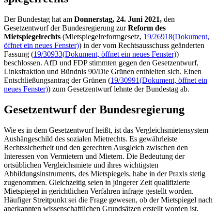
Der Bundestag hat am
Donnerstag, 24. Juni 2021,
den
Gesetzentwurf der Bundesregierung zur
Reform des
Mietspiegelrechts
(Mietspiegelreformgesetz,
19/26918
(Dokument,
öffnet ein neues Fenster)
) in der vom Rechtsausschuss geänderten
Fassung (
19/30933
(Dokument, öffnet ein neues Fenster)
)
beschlossen. AfD und FDP stimmten gegen den Gesetzentwurf,
Linksfraktion und Bündnis 90/Die Grünen enthielten sich. Einen
Entschließungsantrag der Grünen (
19/30991
(Dokument, öffnet ein
neues Fenster)
) zum Gesetzentwurf lehnte der Bundestag ab.
Gesetzentwurf der Bundesregierung
Wie es in dem Gesetzentwurf heißt, ist das Vergleichsmietensystem
Aushängeschild des sozialen Mietrechts. Es gewährleiste
Rechtssicherheit und den gerechten Ausgleich zwischen den
Interessen von Vermietern und Mietern. Die Bedeutung der
ortsüblichen Vergleichsmiete und ihres wichtigsten
Abbildungsinstruments, des Mietspiegels, habe in der Praxis stetig
zugenommen. Gleichzeitig seien in jüngerer Zeit qualifizierte
Mietspiegel in gerichtlichen Verfahren infrage gestellt worden.
Häufiger Streitpunkt sei die Frage gewesen, ob der Mietspiegel nach
anerkannten wissenschaftlichen Grundsätzen erstellt worden ist.