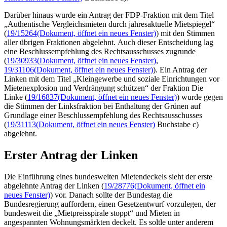
Darüber hinaus wurde ein Antrag der FDP-Fraktion mit dem Titel
„Authentische Vergleichsmieten durch jahresaktuelle Mietspiegel“
(
19/15264
(Dokument, öffnet ein neues Fenster)
) mit den Stimmen
aller übrigen Fraktionen abgelehnt. Auch dieser Entscheidung lag
eine Beschlussempfehlung des Rechtsausschusses zugrunde
(
19/30933
(Dokument, öffnet ein neues Fenster)
,
19/31106
(Dokument, öffnet ein neues Fenster)
). Ein Antrag der
Linken mit dem Titel „Kleingewerbe und soziale Einrichtungen vor
Mietenexplosion und Verdrängung schützen“ der Fraktion Die
Linke (
19/16837
(Dokument, öffnet ein neues Fenster)
) wurde gegen
die Stimmen der Linksfraktion bei Enthaltung der Grünen auf
Grundlage einer Beschlussempfehlung des Rechtsausschusses
(
19/31113
(Dokument, öffnet ein neues Fenster)
Buchstabe c)
abgelehnt.
Erster Antrag der Linken
Die Einführung eines bundesweiten Mietendeckels sieht der erste
abgelehnte Antrag der Linken (
19/28776
(Dokument, öffnet ein
neues Fenster)
) vor. Danach sollte der Bundestag die
Bundesregierung auffordern, einen Gesetzentwurf vorzulegen, der
bundesweit die „Mietpreisspirale stoppt“ und Mieten in
angespannten Wohnungsmärkten deckelt. Es soltle unter anderem