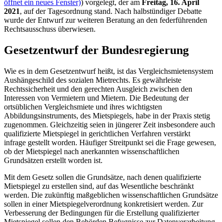
öffnet ein neues Fenster)
) vorgelegt, der am
Freitag, 16. April
2021
, auf der Tagesordnung stand. Nach halbstündiger Debatte
wurde der Entwurf zur weiteren Beratung an den federführenden
Rechtsausschuss überwiesen.
Gesetzentwurf der Bundesregierung
Wie es in dem Gesetzentwurf heißt, ist das Vergleichsmietensystem
Aushängeschild des sozialen Mietrechts. Es gewährleiste
Rechtssicherheit und den gerechten Ausgleich zwischen den
Interessen von Vermietern und Mietern. Die Bedeutung der
ortsüblichen Vergleichsmiete und ihres wichtigsten
Abbildungsinstruments, des Mietspiegels, habe in der Praxis stetig
zugenommen. Gleichzeitig seien in jüngerer Zeit insbesondere auch
qualifizierte Mietspiegel in gerichtlichen Verfahren verstärkt
infrage gestellt worden. Häufiger Streitpunkt sei die Frage gewesen,
ob der Mietspiegel nach anerkannten wissenschaftlichen
Grundsätzen erstellt worden ist.
Mit dem Gesetz sollen die Grundsätze, nach denen qualifizierte
Mietspiegel zu erstellen sind, auf das Wesentliche beschränkt
werden. Die zukünftig maßgeblichen wissenschaftlichen Grundsätze
sollen in einer Mietspiegelverordnung konkretisiert werden. Zur
Verbesserung der Bedingungen für die Erstellung qualifizierter
Mietspiegel sollen den Behörden Befugnisse zur Datenverarbeitung