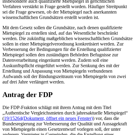
insbesondere auch qualifizierte Mietspiegel in gerichtlichen
Verfahren verstärkt in Frage gestellt worden. Häufiger Streitpunkt
sei die Frage gewesen, ob der Mietspiegel nach anerkannten
wissenschaftlichen Grundsätzen erstellt worden ist.
Mit dem Gesetz sollen die Grundsätze, nach denen qualifizierte
Mietspiegel zu erstellen sind, auf das Wesentliche beschränkt
werden. Die zukünftig maßgeblichen wissenschaftlichen Grundsätze
sollen in einer Mietspiegelverordnung konkretisiert werden. Zur
Verbesserung der Bedingungen für die Erstellung qualifizierter
Mietspiegel sollen den zuständigen Behörden Befugnisse zur
Datenverarbeitung eingeräumt werden. Zudem soll eine
Auskunftspflicht eingeführt werden. Zur Senkung des mit der
Erstellung und Anpassung von Mietspiegeln verbundenen
Aufwands soll der Bindungszeitraum von Mietspiegeln von zwei
auf drei Jahre verlängert werden.
Antrag der FDP
Die FDP-Fraktion schlägt mit ihrem Antrag mit dem Titel
„Authentische Vergleichsmieten durch jahresaktuelle Mietspiegel“
(
19/15264
(Dokument, öffnet ein neues Fenster)
) vor, dass die
Bundesregierung zur Verbesserung der Qualität und Aussagekraft
von Mietspiegeln einen Gesetzentwurf vorlegen soll, der unter
anderem Vermieter in Gemeinden, die die Erstellung eines