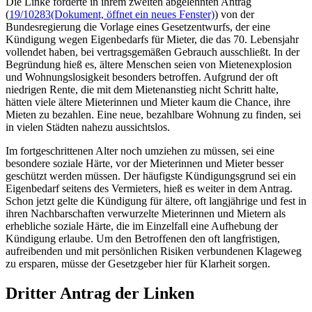
Die Linke forderte in ihrem zweiten abgelehnten Antrag
(
19/10283
(Dokument, öffnet ein neues Fenster)
) von der
Bundesregierung die Vorlage eines Gesetzentwurfs, der eine
Kündigung wegen Eigenbedarfs für Mieter, die das 70. Lebensjahr
vollendet haben, bei vertragsgemäßen Gebrauch ausschließt. In der
Begründung hieß es, ältere Menschen seien von Mietenexplosion
und Wohnungslosigkeit besonders betroffen. Aufgrund der oft
niedrigen Rente, die mit dem Mietenanstieg nicht Schritt halte,
hätten viele ältere Mieterinnen und Mieter kaum die Chance, ihre
Mieten zu bezahlen. Eine neue, bezahlbare Wohnung zu finden, sei
in vielen Städten nahezu aussichtslos.
Im fortgeschrittenen Alter noch umziehen zu müssen, sei eine
besondere soziale Härte, vor der Mieterinnen und Mieter besser
geschützt werden müssen. Der häufigste Kündigungsgrund sei ein
Eigenbedarf seitens des Vermieters, hieß es weiter in dem Antrag.
Schon jetzt gelte die Kündigung für ältere, oft langjährige und fest in
ihren Nachbarschaften verwurzelte Mieterinnen und Mietern als
erhebliche soziale Härte, die im Einzelfall eine Aufhebung der
Kündigung erlaube. Um den Betroffenen den oft langfristigen,
aufreibenden und mit persönlichen Risiken verbundenen Klageweg
zu ersparen, müsse der Gesetzgeber hier für Klarheit sorgen.
Dritter Antrag der Linken