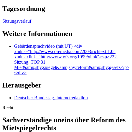
Tagesordnung
Sitzungsverlauf
Weitere Informationen
Gebärdensprachvideo (mit UT)
<div
xmlns="http://www.coremedia.com/2003/richtext-1.0"
xmlns:xlink="http://www.w3.org/1999/xlink"><p>222.
Sitzung, TOP 31:
Miet&amp;shy;spiegel&amp;shy;reform&amp;shy;gesetz</p>
</div>
Herausgeber
Deutscher Bundestag, Internetredaktion
Recht
Sachverständige uneins über Reform des
Mietspiegel­rechts