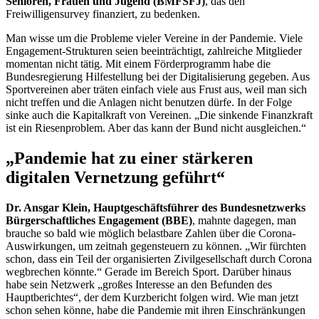
Senioren, Frauen und Jugend (BMFSFJ)
, das den
Freiwilligensurvey finanziert, zu bedenken.
Man wisse um die Probleme vieler Vereine in der Pandemie. Viele
Engagement
-Strukturen seien beeinträchtigt, zahlreiche Mitglieder
momentan nicht tätig. Mit einem Förderprogramm habe die
Bundesregierung Hilfestellung bei der Digitalisierung gegeben. Aus
Sportvereinen aber träten einfach viele aus Frust aus, weil man sich
nicht treffen und die Anlagen nicht benutzen dürfe. In der Folge
sinke auch die Kapitalkraft von Vereinen. „Die sinkende Finanzkraft
ist ein Riesenproblem. Aber das kann der Bund nicht ausgleichen.“
„Pandemie hat zu einer stärkeren
digitalen Vernetzung geführt“
Dr. Ansgar Klein, Hauptgeschäftsführer des Bundesnetzwerks
Bürgerschaftliches
Engagement
(BBE)
, mahnte dagegen, man
brauche so bald wie möglich belastbare Zahlen über die Corona-
Auswirkungen, um zeitnah gegensteuern zu können. „Wir fürchten
schon, dass ein Teil der organisierten Zivilgesellschaft durch Corona
wegbrechen könnte.“ Gerade im Bereich Sport. Darüber hinaus
habe sein Netzwerk „großes Interesse an den Befunden des
Hauptberichtes“, der dem Kurzbericht folgen wird. Wie man jetzt
schon sehen könne, habe die Pandemie mit ihren Einschränkungen