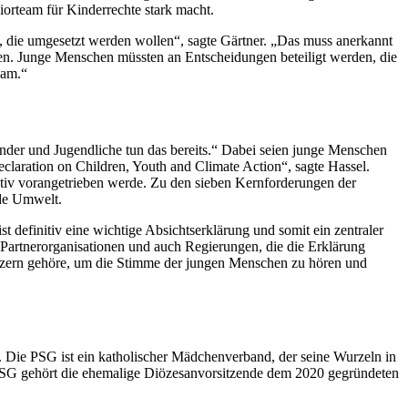
niorteam für Kinderrechte stark macht.
n, die umgesetzt werden wollen“, sagte Gärtner. „Das muss anerkannt
eben. Junge Menschen müssten an Entscheidungen beteiligt werden, die
ksam.“
Kinder und Jugendliche tun das bereits.“ Dabei seien junge Menschen
claration on Children, Youth and Climate Action
“, sagte Hassel.
tiv vorangetrieben werde. Zu den sieben Kernforderungen der
nde Umwelt.
definitiv eine wichtige Absichtserklärung und somit ein zentraler
 Partnerorganisationen und auch Regierungen, die die Erklärung
tützern gehöre, um die Stimme der jungen Menschen zu hören und
Die PSG ist ein katholischer Mädchenverband, der seine Wurzeln in
 PSG gehört die ehemalige Diözesanvorsitzende dem 2020 gegründeten