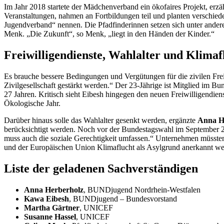
Im Jahr 2018 startete der Mädchenverband ein ökofaires Projekt, erzäh
Veranstaltungen, nahmen an Fortbildungen teil und planten verschieden
Jugendverband“ nennen. Die Pfadfinderinnen setzen sich unter andere
Menk. „Die Zukunft“, so Menk, „liegt in den Händen der Kinder.“
Freiwilligendienste, Wahlalter und Klimaf
Es brauche bessere Bedingungen und Vergütungen für die zivilen Frei
Zivilgesellschaft gestärkt werden.“ Der 23-Jährige ist Mitglied im B
27 Jahren. Kritisch sieht Eibesh hingegen den neuen Freiwilligendiens
Ökologische Jahr.
Darüber hinaus solle das Wahlalter gesenkt werden, ergänzte
Anna H
berücksichtigt werden. Noch vor der Bundestagswahl im September 202
muss auch die soziale Gerechtigkeit umfassen.“ Unternehmen müsste
und der Europäischen Union Klimaflucht als Asylgrund anerkannt wer
Liste der geladenen Sachverständigen
Anna Herberholz
, BUNDjugend Nordrhein-Westfalen
Kawa Eibesh
, BUNDjugend – Bundesvorstand
Martha Gärtner
, UNICEF
Susanne Hassel
, UNICEF