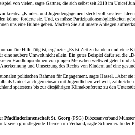
spiel von vielen, sagte Gärtner, die sich selbst seit 2018 im Unicef Ju
zwar kreativ. „Kinder- und Jugendengagement steckt voll kreativer Idee
nden könne, forderte sie. Und, es müsse Partizipationsmöglichkeiten g
e können uns eine Bühne geben. Machen Sie auf unsere Anliegen aufmer
umanitäre Hilfe tätig ist, ergänzte: „Es ist Zeit zu handeln und viele 
eine saubere Umwelt nicht allein. Ein gutes Beispiel dafür sei die „
De
kreten Handlungsrahmen von jungen Menschen weltweit geteilt und ak
en Anerkennung und Umsetzung des Rechts von Kindern auf eine gesu
onalen politischen Rahmen für Engagement, sagte Hassel. „Aber sie ist 
shalb als Unicef auch gemeinsam mit Jugendlichen weltweit, zahlreichen
tschland spätestens bis zur diesjährigen Klimakonferenz zu den Unters
er
Pfadfinderinnenschaft St. Georg
(PSG) Diözesanverband Münster. 
chutz seien grundlegende Themen im Verband, sagte Schneider. In der