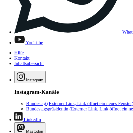
What
YouTube
Hilfe
Kontakt
Inhaltsübersicht
Instagram
Instagram-Kanäle
Bundestag
(Externer Link, Link öffnet ein neues Fenster
Bundestagspräsidentin
(Externer Link, Link öffnet ein ne
LinkedIn
Mastodon