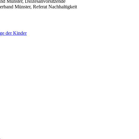
and Münster, Diözesanvorsitzende
verband Münster, Referat Nachhaltigkeit
ge der Kinder
)