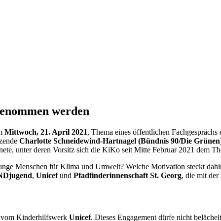
 genommen werden
m
Mittwoch, 21. April 2021
, Thema eines öffentlichen Fachgesprächs
tzende
Charlotte Schneidewind-Hartnagel (Bündnis 90/Die Grünen
ete, unter deren Vorsitz sich die KiKo seit Mitte Februar 2021 dem
h junge Menschen für Klima und Umwelt? Welche Motivation steckt dah
Djugend
,
Unicef
und
Pfadfinderinnenschaft St. Georg
, die mit de
vom Kinderhilfswerk
Unicef
. Dieses
Engagement
dürfe nicht beläch