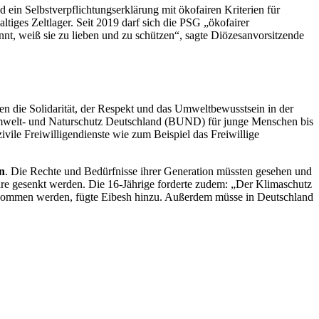
 ein Selbstverpflichtungserklärung mit ökofairen Kriterien für
ltiges Zeltlager. Seit 2019 darf sich die PSG „ökofairer
nt, weiß sie zu lieben und zu schützen“, sagte Diözesanvorsitzende
lten die Solidarität, der Respekt und das Umweltbewusstsein in der
welt- und Naturschutz Deutschland (BUND) für junge Menschen bis
ivile Freiwilligendienste wie zum Beispiel das Freiwillige
n
. Die Rechte und Bedürfnisse ihrer Generation müssten gesehen und
hre gesenkt werden. Die 16-Jährige forderte zudem: „Der Klimaschutz
genommen werden, fügte Eibesh hinzu. Außerdem müsse in Deutschland