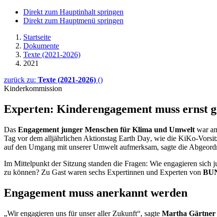
Direkt zum Hauptinhalt springen
Direkt zum Hauptmenü springen
Startseite
Dokumente
Texte (2021-2026)
2021
zurück zu:
Texte (2021-2026)
()
Kinderkommission
Experten: Kinder­engagement muss ernst
Das
Engagement
junger Menschen für Klima und Umwelt
war a
Tag vor dem alljährlichen Aktionstag
Earth Day
, wie die KiKo-Vorsi
auf den Umgang mit unserer Umwelt aufmerksam, sagte die Abgeordn
Im Mittelpunkt der Sitzung standen die Fragen: Wie engagieren sic
zu können? Zu Gast waren sechs Expertinnen und Experten von
BUN
Engagement
muss anerkannt werden
„Wir engagieren uns für unser aller Zukunft“, sagte
Martha Gärtner