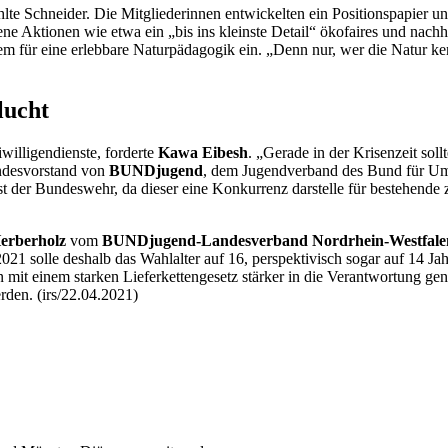
lte Schneider. Die Mitgliederinnen entwickelten ein Positionspapier und
e Aktionen wie etwa ein „bis ins kleinste Detail“ ökofaires und nachha
m für eine erlebbare Naturpädagogik ein. „Denn nur, wer die Natur ken
lucht
willigendienste, forderte
Kawa Eibesh
. „Gerade in der Krisenzeit sol
undesvorstand von
BUNDjugend
, dem Jugendverband des Bund für Um
t der Bundeswehr, da dieser eine Konkurrenz darstelle für bestehende z
erberholz
vom
BUNDjugend-Landesverband Nordrhein-Westfale
1 solle deshalb das Wahlalter auf 16, perspektivisch sogar auf 14 Ja
n mit einem starken Lieferkettengesetz stärker in die Verantwortung 
den. (irs/22.04.2021)