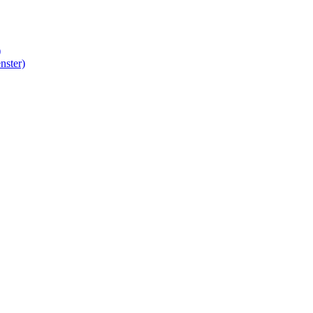
)
nster)