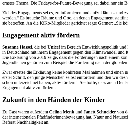
ernstes Thema. Die
Fridays-for-Future
-Bewegung sei dabei nur ein Bei
Ziel des
Engagements
sei es, zu informieren und aufzuklären – und 
werden.“ Es brauche Räume und Orte, an denen
Engagement
stattfi
sie betreffen. An die KiKo-Mitglieder gerichtet sagte Gärtner: „Si
Engagement aktiv fördern
Susanne Hassel
, die bei
Unicef
im Bereich Entwicklungspolitik und h
in Deutschland mit ihrem
Engagement
gegen den Klimawandel und für 
Die Erklärung von 2019 zeige, dass die Forderungen nach einem kon
Jugendlichen gehörten zum Beispiel die Forderung nach der global
Zwar ersetze die Erklärung keine konkreten Maßnahmen und einen nati
erster Schritt, den junge Menschen selbst einfordern und den wir de
schon unterzeichnet haben, aktiv fördern.“ Sie hoffe, dass auch Deu
Engagement aktiv zu fördern.
Zukunft in den Händen der Kinder
Zu Gast waren außerdem
Celina Menk
und
Janett
Schneider
von d
der internationalen Pfadfinderinnenbewegung hat. Natur und Naturs
Referat Nachhaltigkeit an.