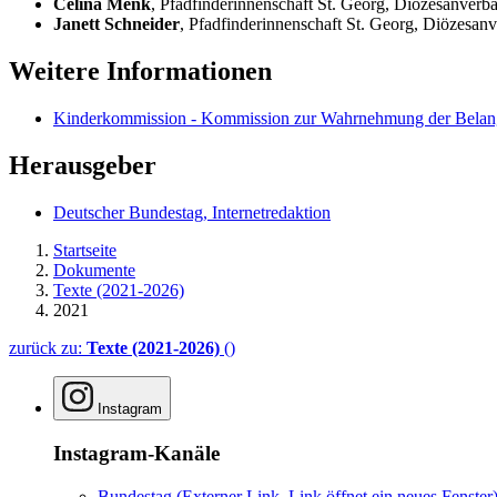
Celina Menk
, Pfadfinderinnenschaft St. Georg, Diözesanverb
Janett
Schneider
, Pfadfinderinnenschaft St. Georg, Diözesan
Weitere Informationen
Kinderkommission - Kommission zur Wahrnehmung der Belan
Herausgeber
Deutscher Bundestag, Internetredaktion
Startseite
Dokumente
Texte (2021-2026)
2021
zurück zu:
Texte (2021-2026)
()
Instagram
Instagram-Kanäle
Bundestag
(Externer Link, Link öffnet ein neues Fenster