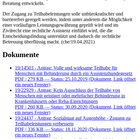
Beratung entwickeln.
Der Zugang zu Teilhabeleistungen solle unbürokratischer und
barrierefrei geregelt werden, indem unter anderem die Möglichkeit
einer vorläufigen Leistungsgewährung geprüft wird und im
Zivilrecht eine rechtliche Assistenz einführt wird, die die
Entscheidungsfindung unterstützt und dadurch die rechtliche
Betreuung überflüssig macht. (che/19.04.2021)
Dokumente
19/14503 - Antrag: Volle und wirksame Teilhabe für
Menschen mit Behinderung durch ein Assistenzhundegesetz
PDF
| 279 KB — Status: 25.10.2019
(Dokument, Link öffnet
ein neues Fenster)
19/22929 - Antrag: Kein Ausschluss der Teilhabe von
Menschen mit geistiger oder mehrfacher Behinderung in
Krankenhäusern oder Reha-Einrichtungen
PDF
| 260 KB — Status: 30.09.2020
(Dokument, Link öffnet
ein neues Fenster)
19/24437 - Antrag: Sozialstaat auf Augenhöhe - Zugang zu
Teilhabeleistungen verbessern
PDF
| 336 KB — Status: 18.11.2020
(Dokument, Link öffnet
ein neues Fenster)