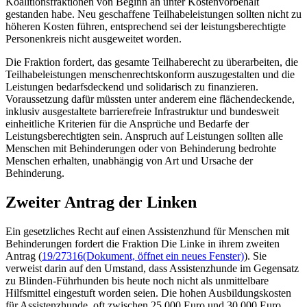
Koalitionsfraktionen von Beginn an unter Kostenvorbehalt
gestanden habe. Neu geschaffene Teilhabeleistungen sollten nicht zu
höheren Kosten führen, entsprechend sei der leistungsberechtigte
Personenkreis nicht ausgeweitet worden.
Die Fraktion fordert, das gesamte Teilhaberecht zu überarbeiten, die
Teilhabeleistungen menschenrechtskonform auszugestalten und die
Leistungen bedarfsdeckend und solidarisch zu finanzieren.
Voraussetzung dafür müssten unter anderem eine flächendeckende,
inklusiv ausgestaltete barrierefreie Infrastruktur und bundesweit
einheitliche Kriterien für die Ansprüche und Bedarfe der
Leistungsberechtigten sein. Anspruch auf Leistungen sollten alle
Menschen mit Behinderungen oder von Behinderung bedrohte
Menschen erhalten, unabhängig von Art und Ursache der
Behinderung.
Zweiter Antrag der Linken
Ein gesetzliches Recht auf einen Assistenzhund für Menschen mit
Behinderungen fordert die Fraktion Die Linke in ihrem zweiten
Antrag (
19/27316
(Dokument, öffnet ein neues Fenster)
). Sie
verweist darin auf den Umstand, dass Assistenzhunde im Gegensatz
zu Blinden-Führhunden bis heute noch nicht als unmittelbare
Hilfsmittel eingestuft worden seien. Die hohen Ausbildungskosten
für Assistenzhunde, oft zwischen 25.000 Euro und 30.000 Euro,