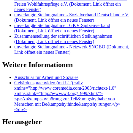
Freien Wohlfahrtspflege e.V.
(Dokument, Link öffnet ein
neues Fenster)
unverlangte Stellungnahme - Sozialverband Deutschland e.V.
(Dokument, Link öffnet ein neues Fenster)
unverlangte Stellungnahme - GKV-Spitzenverband
(Dokument, Link öffnet ein neues Fenster)
Zusammenstellung der schriftlichen Stellungnahmen
(Dokument, Link öffnet ein neues Fenster)
unverlangte Stellungnahme - Netzwerk SNOBO
(Dokument,
Link öffnet ein neues Fenster)
Weitere Informationen
Ausschuss für Arbeit und Soziales
Gebärdensprachvideo (mit UT)
<div
xmlns="http://www.coremedia.com/2003/richtext-1.0"
xmlns:xlink="http://www.w3.org/1999/xlink">
<p>An&amp;shy;hörung zur Teil&amp;shy;habe von
Menschen mit Be&amp;shy;hinde&amp;shy;rungen</p>
</div>
Herausgeber