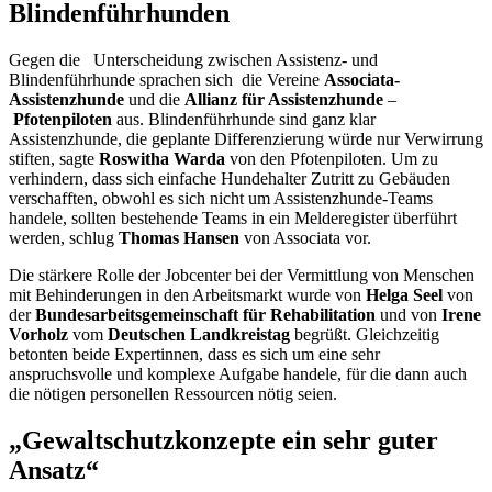
Blindenführhunden
Gegen die Unterscheidung zwischen Assistenz- und
Blindenführhunde sprachen sich die Vereine
Associata-
Assistenzhunde
und die
Allianz für Assistenzhunde
–
Pfotenpiloten
aus. Blindenführhunde sind ganz klar
Assistenzhunde, die geplante Differenzierung würde nur Verwirrung
stiften, sagte
Roswitha Warda
von den Pfotenpiloten. Um zu
verhindern, dass sich einfache Hundehalter Zutritt zu Gebäuden
verschafften, obwohl es sich nicht um Assistenzhunde
-Teams
handele, sollten bestehende
Teams
in ein Melderegister überführt
werden, schlug
Thomas Hansen
von Associata vor.
Die stärkere Rolle der
Jobcenter
bei der Vermittlung von Menschen
mit Behinderungen in den Arbeitsmarkt wurde von
Helga Seel
von
der
Bundesarbeitsgemeinschaft für Rehabilitation
und von
Irene
Vorholz
vom
Deutschen Landkreistag
begrüßt. Gleichzeitig
betonten beide Expertinnen, dass es sich um eine sehr
anspruchsvolle und komplexe Aufgabe handele, für die dann auch
die nötigen personellen Ressourcen nötig seien.
„Gewaltschutzkonzepte ein sehr guter
Ansatz“