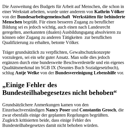
Die Ausweitung des
Budgets
für Arbeit auf Menschen, die schon in
einer Werkstatt arbeiten, wurde unter anderem von
Kathrin Völker
von der
Bundesarbeitsgemeinschaft Werkstätten für behinderte
Menschen
begrüßt. Für einen besseren Zugang zu beruflicher
Bildung sei es jedoch wichtig, auch einen nach Landesrecht
geregelten, anerkannten (dualen) Ausbildungsgang absolvieren zu
können oder Zugang zu anderen Tätigkeiten zur beruflichen
Qualifizierung zu erhalten, betonte Völker.
Träger grundsätzlich zu verpflichten, Gewaltschutzkonzepte
vorzulegen, sei ein sehr guter Ansatz. Man solle dies jedoch
ergänzen durch eine bundesweite Beschwerdestelle und ein eigenes
Qualitätsmerkmal im SGB IX (Neuntes Buch Sozialgesetzbuch),
schlug
Antje Welke
von der
Bundesvereinigung Lebenshilfe
vor.
„Einige Fehler des
Bundesteilhabegesetzes nicht behoben“
Grundsätzlichere Anmerkungen kamen von den
Einzelsachverständigen
Nancy Poser
und
Constantin Grosch
, die
zwar ebenfalls einige der geplanten Regelungen begrüßten.
Zugleich kritisierten beide, dass einige Fehler des
Bundesteilhabegesetzes damit nicht behoben würden.