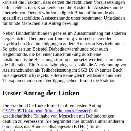
kritisiert die Fraktion, dass derzeit die rechtlichen Voraussetzungen
dafür fehlten, dass Krankenkassen die Kosten für Assistenzhunde
übernehmen. Derzeit würden lediglich Blindenführhunde als
speziell ausgebildete Assistenzhunde unter bestimmten Umständen
für blinde Menschen auf Antrag bewilligt.
Neben Blindenführhunden gebe es im Zusammenhang mit anderen
tiergestützten Therapien zur Linderung von seelischen oder
psychischen Beeinträchtigungen andere Arten von Servicehunden.
So gebe es zum Beispiel Diabetikerwarnhunde oder auch
Begleithunde, die bei einer Einschränkung durch eine
posttraumatische Belastungsstörung eingesetzt werden, schreiben
die Liberalen. Ein Assistenzhundegesetz solle die Anerkennung von
Assistenzhunden als Teilhabeleistung im SGB IX (Neuntes Buch
Sozialgesetzbuch) regeln, sofern keine gleich wirksamen anderen
Therapiemethoden zur Verfügung stehen, fordert die Fraktion.
Erster Antrag der Linken
Die Fraktion Die Linke fordert in ihrem ersten Antrag
(
19/27299
(Dokument, öffnet ein neues Fenster)
), die
gesellschaftliche Teilhabe von Menschen mit Behinderungen
deutlich zu verbessern. Sie begründet ihre Initiative unter anderem
damit, dass das Bundesteilhabegesetz (BTHG) für die