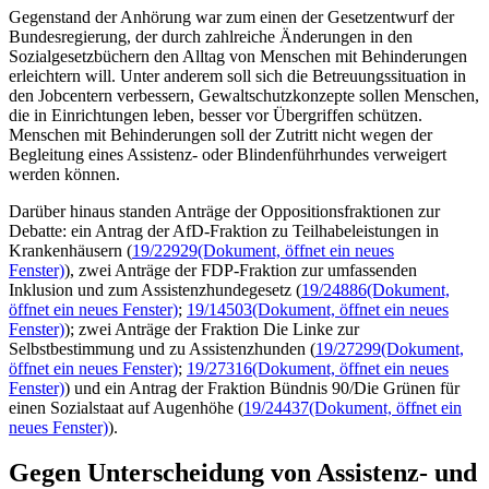
Gegenstand der Anhörung war zum einen der Gesetzentwurf der
Bundesregierung, der durch zahlreiche Änderungen in den
Sozialgesetzbüchern den Alltag von Menschen mit Behinderungen
erleichtern will. Unter anderem soll sich die Betreuungssituation in
den
Jobcentern
verbessern, Gewaltschutzkonzepte sollen Menschen,
die in Einrichtungen leben, besser vor Übergriffen schützen.
Menschen mit Behinderungen soll der Zutritt nicht wegen der
Begleitung eines Assistenz- oder Blindenführhundes verweigert
werden können.
Darüber hinaus standen Anträge der Oppositionsfraktionen zur
Debatte: ein Antrag der AfD-Fraktion zu Teilhabeleistungen in
Krankenhäusern (
19/22929
(Dokument, öffnet ein neues
Fenster)
), zwei Anträge der FDP-Fraktion zur umfassenden
Inklusion und zum Assistenzhundegesetz (
19/24886
(Dokument,
öffnet ein neues Fenster)
;
19/14503
(Dokument, öffnet ein neues
Fenster)
); zwei Anträge der Fraktion Die Linke zur
Selbstbestimmung und zu Assistenzhunden (
19/27299
(Dokument,
öffnet ein neues Fenster)
;
19/27316
(Dokument, öffnet ein neues
Fenster)
) und ein Antrag der Fraktion Bündnis 90/Die Grünen für
einen Sozialstaat auf Augenhöhe (
19/24437
(Dokument, öffnet ein
neues Fenster)
).
Gegen Unterscheidung von Assistenz- und