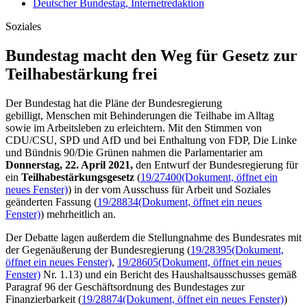
Deutscher Bundestag, Internetredaktion
Soziales
Bundestag macht den Weg für Ge­setz zur
Teilhabe­stärkung frei
Der Bundestag hat die Pläne der Bundesregierung
gebilligt, Menschen mit Behinderungen die Teilhabe im Alltag
sowie im Arbeitsleben zu erleichtern. Mit den Stimmen von
CDU/CSU, SPD und AfD und bei Enthaltung von FDP, Die Linke
und Bündnis 90/Die Grünen nahmen die Parlamentarier am
Donnerstag, 22. April 2021,
den Entwurf der Bundesregierung für
ein
Teilhabestärkungsgesetz
(
19/27400
(Dokument, öffnet ein
neues Fenster)
) in der vom Ausschuss für Arbeit und Soziales
geänderten Fassung (
19/28834
(Dokument, öffnet ein neues
Fenster)
) mehrheitlich an.
Der Debatte lagen außerdem die Stellungnahme des Bundesrates mit
der Gegenäußerung der Bundesregierung (
19/28395
(Dokument,
öffnet ein neues Fenster)
,
19/28605
(Dokument, öffnet ein neues
Fenster)
Nr. 1.13) und ein Bericht des Haushaltsausschusses gemäß
Paragraf 96 der Geschäftsordnung des Bundestages zur
Finanzierbarkeit (
19/28874
(Dokument, öffnet ein neues Fenster)
)