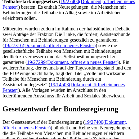
Teilhabestärkungsgesetzes
(
19/27400
(Dokument, öffnet ein neues
Fenster)
) beraten. Es enthält Neuregelungen, die Menschen mit
Behinderungen die Teilhabe im Alltag sowie im Arbeitsleben
erleichtern sollen.
Mitberaten wurden zudem im Rahmen der halbstündigen Debatte
zwei Anträge der Fraktion Die Linke, die fordert, Assistenzhunde
für Menschen mit Behinderungen gesetzlich zu garantieren
(
19/27316
(Dokument, öffnet ein neues Fenster)
) sowie die
gesellschaftliche Teilhabe von Menschen mit Behinderungen
deutlich zu verbessern und das Selbstbestimmungsrecht zu
garantieren (
19/27299
(Dokument, öffnet ein neues Fenster)
). Ein
weiterer Antrag, der erstmals auf der Tagesordnung stand und den
die FDP eingebracht hatte, trägt den Titel „Volle und wirksame
Teilhabe für Menschen mit Behinderung durch ein
Assistenzhundegesetz“ (
19/14503
(Dokument, öffnet ein neues
Fenster)
). Alle Vorlagen wurden im Anschluss in den
federführenden Ausschuss für Arbeit und Soziales überwiesen.
Gesetzentwurf der Bundesregierung
Der Gesetzentwurf der Bundesregierung (
19/27400
(Dokument,
öffnet ein neues Fenster)
) bündelt eine Reihe von Neuregelungen,
die die Teilhabe von Menschen mit Behinderungen erleichtern
sollen: So sollen Assistenzhunde künftig auch Zutritt zu der