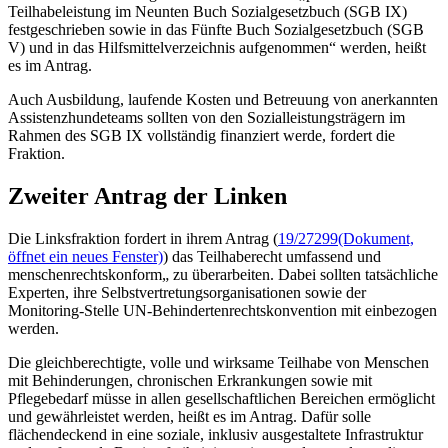
Teilhabeleistung im Neunten Buch Sozialgesetzbuch (SGB IX)
festgeschrieben sowie in das Fünfte Buch Sozialgesetzbuch (SGB
V) und in das Hilfsmittelverzeichnis aufgenommen“ werden, heißt
es im Antrag.
Auch Ausbildung, laufende Kosten und Betreuung von anerkannten
Assistenzhundeteams sollten von den Sozialleistungsträgern im
Rahmen des SGB IX vollständig finanziert werde, fordert die
Fraktion.
Zweiter Antrag der Linken
Die Linksfraktion fordert in ihrem Antrag (
19/27299
(Dokument,
öffnet ein neues Fenster)
) das Teilhaberecht umfassend und
menschenrechtskonform„ zu überarbeiten. Dabei sollten tatsächliche
Experten, ihre Selbstvertretungsorganisationen sowie der
Monitoring-Stelle UN-Behindertenrechtskonvention mit einbezogen
werden.
Die gleichberechtigte, volle und wirksame Teilhabe von Menschen
mit Behinderungen, chronischen Erkrankungen sowie mit
Pflegebedarf müsse in allen gesellschaftlichen Bereichen ermöglicht
und gewährleistet werden, heißt es im Antrag. Dafür solle
flächendeckend in eine soziale, inklusiv ausgestaltete Infrastruktur