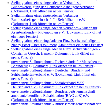
Stellungnahme eines eingeladenen Verbandes -
Bundesvereinigung der Deutschen Arbeitgeberverbände
(Dokument, Link öffnet ein neues Fenster)
Stellungnahme eines eingeladenen Verbandes -
Bundesarbeitsgemeinschaft für Rehabilitation e.V.
(Dokument, Link öffnet ein neues Fenster)
Stellungnahme eines eingeladenen Verbandes - Allianz für
Assistenzhunde – Pfotenpiloten e.V.
(Dokument, Link öffnet
ein neues Fenster)
Stellungnahme einer eingeladenen Einzelsachverständigen -
Nancy Poser, Trier
(Dokument, Link öffnet ein neues Fenster)
Stellungnahme eines eingeladenen Einzelsachverständigen -
Constantin Grosch, Hameln
(Dokument, Link öffnet ein
neues Fenster)
unverlangte Stellungnahme - Fachverbände für Menschen mit
Behinderung
(Dokument, Link öffnet ein neues Fenster)
unverlangte Stellungnahme - Deutscher Blinden- und
Sehbehindertenverband e. V.
(Dokument, Link öffnet ein
neues Fenster)
unverlangte Stellungnahme - Sozialverband VdK
Deutschland e.V.
(Dokument, Link öffnet ein neues Fenster)
unverlangte Stellungnahme - Bundesarbeitsgemeinschaft
ambulante berufliche Rehabilitation (BAG abR) e.V.
(Dokument, Link öffnet ein neues Fenster)
unverlangte Stellungnahme - Bundesarbeitsgemeinschaft der