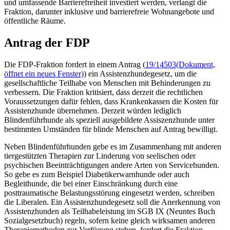
und umfassende Barrierefreiheit investiert werden, verlangt die
Fraktion, darunter inklusive und barrierefreie Wohnangebote und
öffentliche Räume.
Antrag der FDP
Die FDP-Fraktion fordert in einem Antrag (
19/14503
(Dokument,
öffnet ein neues Fenster)
) ein Assistenzhundegesetz, um die
gesellschaftliche Teilhabe von Menschen mit Behinderungen zu
verbessern. Die Fraktion kritisiert, dass derzeit die rechtlichen
Voraussetzungen dafür fehlen, dass Krankenkassen die Kosten für
Assistenzhunde übernehmen. Derzeit würden lediglich
Blindenführhunde als speziell ausgebildete Assiszenzhunde unter
bestimmten Umständen für blinde Menschen auf Antrag bewilligt.
Neben Blindenführhunden gebe es im Zusammenhang mit anderen
tiergestützten Therapien zur Linderung von seelischen oder
psychischen Beeinträchtigungen andere Arten von Servicehunden.
So gebe es zum Beispiel Diabetikerwarnhunde oder auch
Begleithunde, die bei einer Einschränkung durch eine
posttraumatische Belastungsstörung eingesetzt werden, schreiben
die Liberalen. Ein Assistenzhundegesetz soll die Anerkennung von
Assistenzhunden als Teilhabeleistung im SGB IX (Neuntes Buch
Sozialgesetzbuch) regeln, sofern keine gleich wirksamen anderen
Therapiemethoden zur Verfügung stehen, fordert die Fraktion.