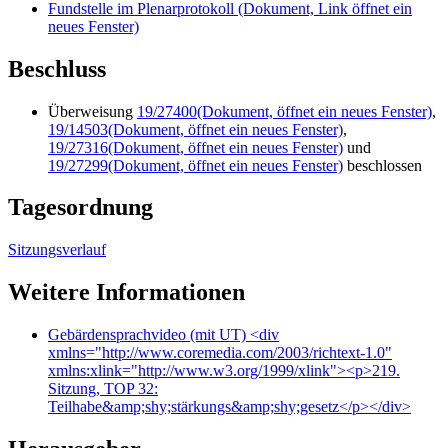
Fundstelle im Plenarprotokoll
(Dokument, Link öffnet ein
neues Fenster)
Beschluss
Überweisung
19/27400
(Dokument, öffnet ein neues Fenster)
,
19/14503
(Dokument, öffnet ein neues Fenster)
,
19/27316
(Dokument, öffnet ein neues Fenster)
und
19/27299
(Dokument, öffnet ein neues Fenster)
beschlossen
Tagesordnung
Sitzungsverlauf
Weitere Informationen
Gebärdensprachvideo (mit UT)
<div
xmlns="http://www.coremedia.com/2003/richtext-1.0"
xmlns:xlink="http://www.w3.org/1999/xlink"><p>219.
Sitzung, TOP 32:
Teilhabe&amp;shy;stärkungs&amp;shy;gesetz</p></div>