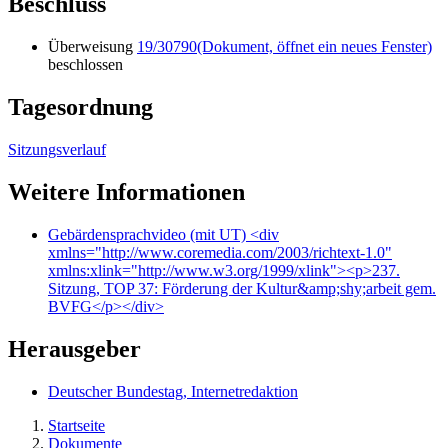
Beschluss
Überweisung
19/30790
(Dokument, öffnet ein neues Fenster)
beschlossen
Tagesordnung
Sitzungsverlauf
Weitere Informationen
Gebärdensprachvideo (mit UT)
<div
xmlns="http://www.coremedia.com/2003/richtext-1.0"
xmlns:xlink="http://www.w3.org/1999/xlink"><p>237.
Sitzung, TOP 37: Förderung der Kultur&amp;shy;arbeit gem.
BVFG</p></div>
Herausgeber
Deutscher Bundestag, Internetredaktion
Startseite
Dokumente