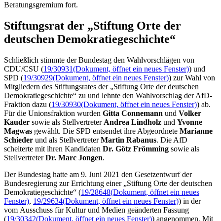
Beratungsgremium fort.
Stiftungsrat der „Stiftung Orte der
deutschen Demokratiegeschichte“
Schließlich stimmte der Bundestag den Wahlvorschlägen von
CDU/CSU (
19/30931
(Dokument, öffnet ein neues Fenster)
) und
SPD (
19/30929
(Dokument, öffnet ein neues Fenster)
) zur Wahl von
Mitgliedern des Stiftungsrates der „Stiftung Orte der deutschen
Demokratiegeschichte“ zu und lehnte den Wahlvorschlag der AfD-
Fraktion dazu (
19/30930
(Dokument, öffnet ein neues Fenster)
) ab.
Für die Unionsfraktion wurden
Gitta Connemann
und
Volker
Kauder
sowie als Stellvertreter
Andrea Lindholz
und
Yvonne
Magwas
gewählt. Die SPD entsendet ihre Abgeordnete
Marianne
Schieder
und als Stellvertreter
Martin Rabanus
. Die AfD
scheiterte mit ihren Kandidaten
Dr. Götz Frömming
sowie als
Stellvertreter
Dr. Marc Jongen
.
Der Bundestag hatte am 9. Juni 2021 den Gesetzentwurf der
Bundesregierung zur Errichtung einer „Stiftung Orte der deutschen
Demokratiegeschichte“ (
19/28648
(Dokument, öffnet ein neues
Fenster)
,
19/29634
(Dokument, öffnet ein neues Fenster)
) in der
vom Ausschuss für Kultur und Medien geänderten Fassung
(
19/30342
(Dokument, öffnet ein neues Fenster)
) angenommen. Mit