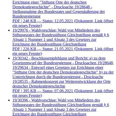
Errichtung einer "Stiftung Orte der deutschen
Demokratiegeschichte" - Drucksache 19/28648 -
Stellungnahme des Bundesrates und Gegenäußerung der
Bundesregierung
PDF
| 248 KB — Status: 12.05.2021
(Dokument, Link öffnet
ein neues Fenster)
19/29976 - Wahlvorschlag: Wahl von Mitgliedern des
Stiftungsrates der Bundesstiftung Gleichstellung gemäß § 6
Absatz 1 Nummer 1 und Absatz 3 des Gesetzes zur
Errichtung der Bundesstiftung Gleichstellung
PDF
| 226 KB — Status: 21.05.2021
(Dokument, Link öffnet
ein neues Fenster)
19/30342 - Beschlussempfehlung und Bericht: a) zu dem
Gesetzentwurf der Bundesregierung - Drucksachen 19/28648,
19/29634 - Entwurf eines Gesetzes zur Errichtung einer
"Stiftung Orte der deutschen Demokratiegeschichte" b) zu der
Unterrichtung durch die Bundesregierung - Drucksache
19/28535 - Rahmenkonzept zur Weiterentwicklung der Orte
deutscher Demokratiegeschichte
PDF
| 395 KB — Status: 07.06.2021
(Dokument, Link öffnet
ein neues Fenster)
19/30396 - Wahlvorschlag: Wahl von Mitgliedern des
Stiftungsrates der Bundesstiftung Gleichstellung gemäß § 6
Absatz 1 Nummer 1 und Absatz 3 des Gesetzes zur
Errichtung der Bundesstiftung Gleichstellung