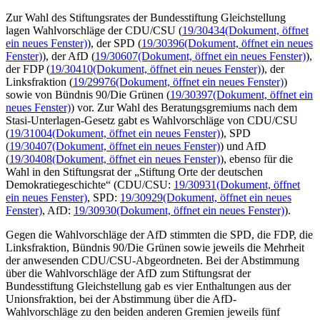
Zur Wahl des Stiftungsrates der Bundesstiftung Gleichstellung
lagen Wahlvorschläge der CDU/CSU (
19/30434
(Dokument, öffnet
ein neues Fenster)
), der SPD (
19/30396
(Dokument, öffnet ein neues
Fenster)
), der AfD (
19/30607
(Dokument, öffnet ein neues Fenster)
),
der FDP (
19/30410
(Dokument, öffnet ein neues Fenster)
), der
Linksfraktion (
19/29976
(Dokument, öffnet ein neues Fenster)
)
sowie von Bündnis 90/Die Grünen (
19/30397
(Dokument, öffnet ein
neues Fenster)
) vor. Zur Wahl des Beratungsgremiums nach dem
Stasi-Unterlagen-Gesetz gabt es Wahlvorschläge von CDU/CSU
(
19/31004
(Dokument, öffnet ein neues Fenster)
), SPD
(
19/30407
(Dokument, öffnet ein neues Fenster)
) und AfD
(
19/30408
(Dokument, öffnet ein neues Fenster)
), ebenso für die
Wahl in den Stiftungsrat der „Stiftung Orte der deutschen
Demokratiegeschichte“ (CDU/CSU:
19/30931
(Dokument, öffnet
ein neues Fenster)
, SPD:
19/30929
(Dokument, öffnet ein neues
Fenster)
, AfD:
19/30930
(Dokument, öffnet ein neues Fenster)
).
Gegen die Wahlvorschläge der AfD stimmten die SPD, die FDP, die
Linksfraktion, Bündnis 90/Die Grünen sowie jeweils die Mehrheit
der anwesenden CDU/CSU-Abgeordneten. Bei der Abstimmung
über die Wahlvorschläge der AfD zum Stiftungsrat der
Bundesstiftung Gleichstellung gab es vier Enthaltungen aus der
Unionsfraktion, bei der Abstimmung über die AfD-
Wahlvorschläge zu den beiden anderen Gremien jeweils fünf