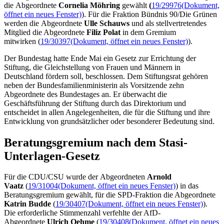
die Abgeordnete
Cornelia Möhring
gewählt
(
19/29976
(Dokument,
öffnet ein neues Fenster)
). Für die Fraktion Bündnis 90/Die Grünen
werden die Abgeordnete
Ulle Schauws
und als stellvertretendes
Mitglied die Abgeordnete
Filiz Polat
in dem Gremium
mitwirken (
19/30397
(Dokument, öffnet ein neues Fenster)
).
Der Bundestag hatte Ende Mai ein Gesetz zur Errichtung der
Stiftung, die Gleichstellung von Frauen und Männern in
Deutschland fördern soll, beschlossen. Dem Stiftungsrat gehören
neben der Bundesfamilienministerin als Vorsitzende zehn
Abgeordnete des Bundestages an. Er überwacht die
Geschäftsführung der Stiftung durch das Direktorium und
entscheidet in allen Angelegenheiten, die für die Stiftung und ihre
Entwicklung von grundsätzlicher oder besonderer Bedeutung sind.
Beratungsgremium nach dem Stasi-
Unterlagen-Gesetz
Für die CDU/CSU wurde der Abgeordneten
Arnold
Vaatz
(
19/31004
(Dokument, öffnet ein neues Fenster)
) in das
Beratungsgremium gewählt, für die SPD-Fraktion die Abgeordnete
Katrin Budde
(
19/30407
(Dokument, öffnet ein neues Fenster)
).
Die erforderliche Stimmenzahl verfehlte der AfD-
Abgeordnete
Ulrich Oehme
(
19/30408
(Dokument, öffnet ein neues