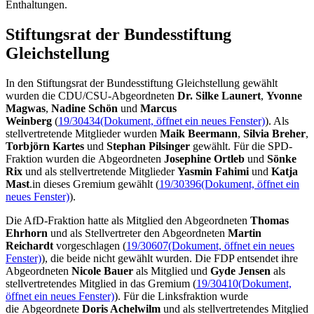
Enthaltungen.
Stiftungsrat der Bundesstiftung
Gleichstellung
In den Stiftungsrat der Bundesstiftung Gleichstellung gewählt
wurden die CDU/CSU-Abgeordneten
Dr. Silke Launert
,
Yvonne
Magwas
,
Nadine Schön
und
Marcus
Weinberg
(
19/30434
(Dokument, öffnet ein neues Fenster)
). Als
stellvertretende Mitglieder wurden
Maik Beermann
,
Silvia Breher
,
Torbjörn Kartes
und
Stephan Pilsinger
gewählt. Für die SPD-
Fraktion wurden die Abgeordneten
Josephine Ortleb
und
Sönke
Rix
und als stellvertretende Mitglieder
Yasmin Fahimi
und
Katja
Mast
.in dieses Gremium gewählt (
19/30396
(Dokument, öffnet ein
neues Fenster)
).
Die AfD-Fraktion hatte als Mitglied den Abgeordneten
Thomas
Ehrhorn
und als Stellvertreter den Abgeordneten
Martin
Reichardt
vorgeschlagen (
19/30607
(Dokument, öffnet ein neues
Fenster)
), die beide nicht gewählt wurden. Die FDP entsendet ihre
Abgeordneten
Nicole Bauer
als Mitglied und
Gyde Jensen
als
stellvertretendes Mitglied in das Gremium (
19/30410
(Dokument,
öffnet ein neues Fenster)
). Für die Linksfraktion wurde
die Abgeordnete
Doris Achelwilm
und als stellvertretendes Mitglied