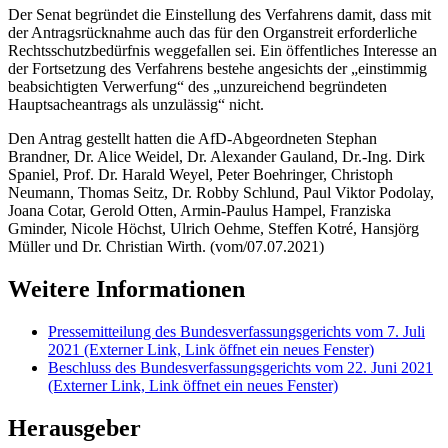
Der Senat begründet die Einstellung des Verfahrens damit, dass mit
der Antragsrücknahme auch das für den Organstreit erforderliche
Rechtsschutzbedürfnis weggefallen sei. Ein öffentliches Interesse an
der Fortsetzung des Verfahrens bestehe angesichts der „einstimmig
beabsichtigten Verwerfung“ des „unzureichend begründeten
Hauptsacheantrags als unzulässig“ nicht.
Den Antrag gestellt hatten die AfD-Abgeordneten Stephan
Brandner, Dr. Alice Weidel, Dr. Alexander Gauland, Dr.-Ing. Dirk
Spaniel, Prof. Dr. Harald Weyel, Peter Boehringer, Christoph
Neumann, Thomas Seitz, Dr. Robby Schlund, Paul Viktor Podolay,
Joana Cotar, Gerold Otten, Armin-Paulus Hampel, Franziska
Gminder, Nicole Höchst, Ulrich Oehme, Steffen
Kotré
, Hansjörg
Müller und Dr. Christian Wirth. (vom/07.07.2021)
Weitere Informationen
Pressemitteilung des Bundesverfassungsgerichts vom 7. Juli
2021
(Externer Link, Link öffnet ein neues Fenster)
Beschluss des Bundesverfassungsgerichts vom 22. Juni 2021
(Externer Link, Link öffnet ein neues Fenster)
Herausgeber