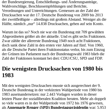
der Bundesregierung, Entschließungs- und Änderungsanträge,
Wahlvorschläge, Beschlussempfehlungen und Berichte,
Verordnungen und Unterrichtungen. Gemessen an der Zahl der
Drucksachen war der 17. Deutsche Bundestag von 2009 bis 2013
der zweitfleißigste – allerdings mit großem Abstand. Weniger als die
Hälfte, nämlich „nur“ 14.838 Drucksachen, gehen auf sein Konto.
Warum ist das so? Noch nie war ein Bundestag mit 709 gewählten
Abgeordneten größer als der aktuelle. Und es gibt sechs Fraktionen.
Zwar zählte der allererste Bundestag 1949 noch acht Fraktionen,
doch sank diese Zahl in den ersten vier Jahren auf fünf. Von 1960,
als die Deutsche Partei ihren Fraktionsstatus verlor, bis zum Einzug
der Grünen ins Parlament nach der Bundestagswahl 1983 blieb die
Zahl der Fraktionen konstant bei drei: CDU/CSU, SPD und FDP.
Die wenigsten Drucksachen von 1980 bis
1983
Mit den wenigsten Drucksachen musste sich ausgerechnet der 9.
Deutsche Bundestag in der verkürzten Wahlperiode von 1980 bis
1983 auseinandersetzen: nur 2.443 Vorlagen wurden in dieser
letzten Phase der sozialliberalen Koalition beraten. Mehr als doppelt
so viele waren es in der Wahlperiode von 1972 bis 1976 gewesen,
als
Annemarie Renger (SPD) Bundestagspräsidentin
war: 5.953