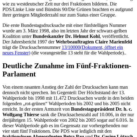
wie zu westdeutscher Zeit nur drei Fraktionen bildeten. Die
PDS/Linke Liste und Bündnis 90/Die Grünen brachten es aufgrund
ihrer geringen Mitgliederzahl nur zum Status einer Gruppe.
Die erste Bundestagsdrucksache mit einer fünfstelligen Nummer
wurde am 3. März 1998, also im letzten Jahr der schwarz-gelben
Koalition unter
Bundeskanzler Dr. Helmut Kohl
, veröffentlicht.
Der Jahresbericht 1997 der
Wehrbeauftragten
Claire
Marienfeld
trägt die Drucksachennummer
13/10000
(Dokument, öffnet ein
neues Fenster)
(die vorangestellte 13 steht für die Wahlperiode)..
Deutliche Zunahme im Fünf-Fraktionen-
Parlament
Von einem rasanten Anstieg der Zahl der Drucksachen kann man
dennoch nicht sprechen. Im Gegenteil: Der Höchststand der 13.
Wahlperiode bis 1998 mit 11.472 Drucksachen wurde in den beiden
folgenden „rot-grünen“ Wahlperioden bis 2002 und bis 2005 nicht
erreicht. In der ersten Amtszeit von
Bundestagspräsident Dr. h. c.
Wolfgang Thierse
sank die Drucksachenzahl auf 10.006, in der nur
dreijährigen 15. Wahlperiode von 2002 bis 2005 sogar auf 6.016. In
dieser Wahlperiode gab es im Gegensatz zur vorhergehenden nur
vier statt fünf Fraktionen. Die PDS war lediglich mit den
fraktionslosen Abgeordneten Petra Pau
und
Dr. Gesine Lötzsch