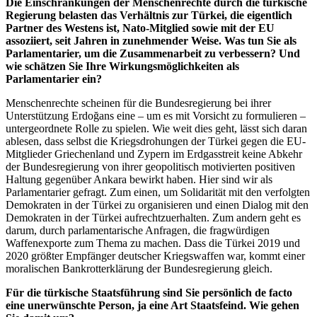
Die Einschränkungen der Menschenrechte durch die türkische
Regierung belasten das Verhältnis zur Türkei, die eigentlich
Partner des Westens ist, Nato-Mitglied sowie mit der EU
assoziiert, seit Jahren in zunehmender Weise. Was tun Sie als
Parlamentarier, um die Zusammenarbeit zu verbessern? Und
wie schätzen Sie Ihre Wirkungsmöglichkeiten als
Parlamentarier ein?
Menschenrechte scheinen für die Bundesregierung bei ihrer
Unterstützung Erdoğans eine – um es mit Vorsicht zu formulieren –
untergeordnete Rolle zu spielen. Wie weit dies geht, lässt sich daran
ablesen, dass selbst die Kriegsdrohungen der Türkei gegen die EU-
Mitglieder Griechenland und Zypern im Erdgasstreit keine Abkehr
der Bundesregierung von ihrer geopolitisch motivierten positiven
Haltung gegenüber Ankara bewirkt haben. Hier sind wir als
Parlamentarier gefragt. Zum einen, um Solidarität mit den verfolgten
Demokraten in der Türkei zu organisieren und einen Dialog mit den
Demokraten in der Türkei aufrechtzuerhalten. Zum andern geht es
darum, durch parlamentarische Anfragen, die fragwürdigen
Waffenexporte zum Thema zu machen. Dass die Türkei 2019 und
2020 größter Empfänger deutscher Kriegswaffen war, kommt einer
moralischen Bankrotterklärung der Bundesregierung gleich.
Für die türkische Staatsführung sind Sie persönlich de facto
eine unerwünschte Person, ja eine Art Staatsfeind. Wie gehen