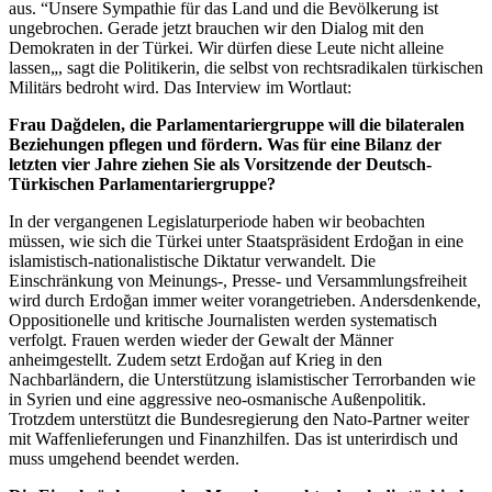
aus. “Unsere Sympathie für das Land und die Bevölkerung ist
ungebrochen. Gerade jetzt brauchen wir den Dialog mit den
Demokraten in der Türkei. Wir dürfen diese Leute nicht alleine
lassen„, sagt die Politikerin, die selbst von rechtsradikalen türkischen
Militärs bedroht wird. Das
Interview
im Wortlaut:
Frau Dağdelen, die Parlamentariergruppe will die bilateralen
Beziehungen pflegen und fördern. Was für eine Bilanz der
letzten vier Jahre ziehen Sie als Vorsitzende der Deutsch-
Türkischen Parlamentariergruppe?
In der vergangenen Legislaturperiode haben wir beobachten
müssen, wie sich die Türkei unter Staatspräsident Erdoğan in eine
islamistisch-nationalistische Diktatur verwandelt. Die
Einschränkung von Meinungs-, Presse- und Versammlungsfreiheit
wird durch Erdoğan immer weiter vorangetrieben. Andersdenkende,
Oppositionelle und kritische Journalisten werden systematisch
verfolgt. Frauen werden wieder der Gewalt der Männer
anheimgestellt. Zudem setzt Erdoğan auf Krieg in den
Nachbarländern, die Unterstützung islamistischer Terrorbanden wie
in Syrien und eine aggressive neo-osmanische Außenpolitik.
Trotzdem unterstützt die Bundesregierung den Nato-Partner weiter
mit Waffenlieferungen und Finanzhilfen. Das ist unterirdisch und
muss umgehend beendet werden.