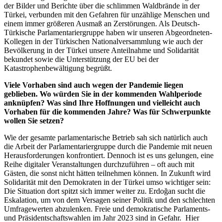
der Bilder und Berichte über die schlimmen Waldbrände in der
Türkei, verbunden mit den Gefahren für unzählige Menschen und
einem immer größeren Ausmaß an Zerstörungen. Als Deutsch-
Türkische Parlamentariergruppe haben wir unseren Abgeordneten-
Kollegen in der Türkischen Nationalversammlung wie auch der
Bevölkerung in der Türkei unsere Anteilnahme und Solidarität
bekundet sowie die Unterstützung der EU bei der
Katastrophenbewältigung begrüßt.
Viele Vorhaben sind auch wegen der Pandemie liegen
geblieben. Wo würden Sie in der kommenden Wahlperiode
anknüpfen? Was sind Ihre Hoffnungen und vielleicht auch
Vorhaben für die kommenden Jahre? Was für Schwerpunkte
wollen Sie setzen?
Wie der gesamte parlamentarische Betrieb sah sich natürlich auch
die Arbeit der Parlamentariergruppe durch die Pandemie mit neuen
Herausforderungen konfrontiert. Dennoch ist es uns gelungen, eine
Reihe digitaler Veranstaltungen durchzuführen – oft auch mit
Gästen, die sonst nicht hätten teilnehmen können. In Zukunft wird
Solidarität mit den Demokraten in der Türkei umso wichtiger sein:
Die Situation dort spitzt sich immer weiter zu. Erdoğan sucht die
Eskalation, um von dem Versagen seiner Politik und den schlechten
Umfragewerten abzulenken. Freie und demokratische Parlaments-
und Präsidentschaftswahlen im Jahr 2023 sind in Gefahr. Hier