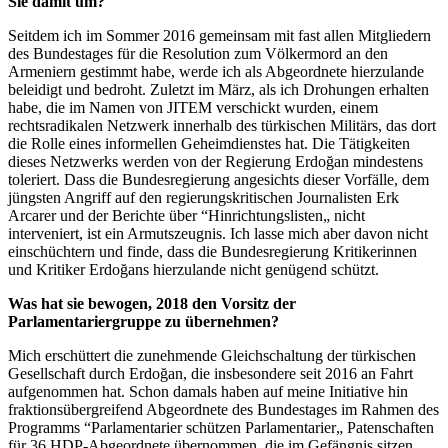
Sie damit um?
Seitdem ich im Sommer 2016 gemeinsam mit fast allen Mitgliedern
des Bundestages für die Resolution zum Völkermord an den
Armeniern gestimmt habe, werde ich als Abgeordnete hierzulande
beleidigt und bedroht. Zuletzt im März, als ich Drohungen erhalten
habe, die im Namen von JITEM verschickt wurden, einem
rechtsradikalen Netzwerk innerhalb des türkischen Militärs, das dort
die Rolle eines informellen Geheimdienstes hat. Die Tätigkeiten
dieses Netzwerks werden von der Regierung Erdoğan mindestens
toleriert. Dass die Bundesregierung angesichts dieser Vorfälle, dem
jüngsten Angriff auf den regierungskritischen Journalisten Erk
Arcarer und der Berichte über “Hinrichtungslisten„ nicht
interveniert, ist ein Armutszeugnis. Ich lasse mich aber davon nicht
einschüchtern und finde, dass die Bundesregierung Kritikerinnen
und Kritiker Erdoğans hierzulande nicht genügend schützt.
Was hat sie bewogen, 2018 den Vorsitz der
Parlamentariergruppe zu übernehmen?
Mich erschüttert die zunehmende Gleichschaltung der türkischen
Gesellschaft durch Erdoğan, die insbesondere seit 2016 an Fahrt
aufgenommen hat. Schon damals haben auf meine Initiative hin
fraktionsübergreifend Abgeordnete des Bundestages im Rahmen des
Programms “Parlamentarier schützen Parlamentarier„ Patenschaften
für 36 HDP-Abgeordnete übernommen, die im Gefängnis sitzen.