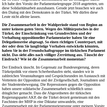
Ich habe den Vorsitz der Parlamentariergruppe 2018 angetreten, um
diese Solidaritätsarbeit auszubauen. Gerade jetzt brauchen wir auch
den Dialog mit den Demokraten in der Türkei. Wir dürfen diese
Leute nicht alleine lassen.
Die Zusammenarbeit in der Wahlperiode stand von Beginn an
unter keinem guten Stern. Wegen des Militärputsches in der
Türkei, der Einschränkung von Grundrechten und der
Verhaftung oppositioneller Parlamentarier haben Sie eine
Delegationsreise abgesagt. So einen richtigen
Counterpart
, mit
der oder dem Sie langfristige Vorhaben entwickeln könnten,
haben Sie in der Freundschaftsgruppe im türkischen Parlament
nicht. Das sieht alles nach völliger Zerrüttung aus. Täuscht der
Eindruck? Wie ist die Zusammenarbeit momentan?
Der Eindruck täuscht. Im Gegensatz zur Bundesregierung, deren
Türkeipolitik vor einem Scherbenhaufen steht, standen wir in
zahlreichen Veranstaltungen und Gesprächsrunden im Austausch mit
Vertretern der Opposition und der Zivilgesellschaft, Journalisten und
der Studentenbewegung. Die Repressionen gegen die Opposition
haben unsere solidarische Zusammenarbeit schließlich umso
dringlicher gemacht. Dass die Abgeordneten der türkischen
Regierungspartei AKP, die die Türkei derzeit gemeinsam mit den
Faschisten der MHP in eine Diktatur umwandeln, eine
Zusammenarbeit mit der Parlamentariergruppe unter meinem Vorsitz