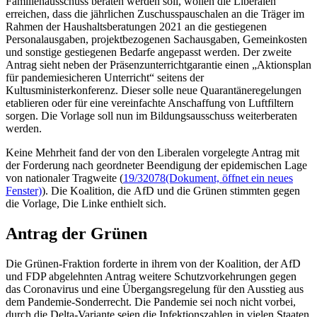
Familienausschuss beraten werden soll, wollen die Liberalen
erreichen, dass die jährlichen Zuschusspauschalen an die Träger im
Rahmen der Haushaltsberatungen 2021 an die gestiegenen
Personalausgaben, projektbezogenen Sachausgaben, Gemeinkosten
und sonstige gestiegenen Bedarfe angepasst werden. Der zweite
Antrag sieht neben der Präsenzunterrichtgarantie einen „Aktionsplan
für pandemiesicheren Unterricht“ seitens der
Kultusministerkonferenz. Dieser solle neue Quarantäneregelungen
etablieren oder für eine vereinfachte Anschaffung von Luftfiltern
sorgen. Die Vorlage soll nun im Bildungsausschuss weiterberaten
werden.
Keine Mehrheit fand der von den Liberalen vorgelegte Antrag mit
der Forderung nach geordneter Beendigung der epidemischen Lage
von nationaler Tragweite (
19/32078
(Dokument, öffnet ein neues
Fenster)
). Die Koalition, die AfD und die Grünen stimmten gegen
die Vorlage, Die Linke enthielt sich.
Antrag der Grünen
Die Grünen-Fraktion forderte in ihrem von der Koalition, der AfD
und FDP abgelehnten Antrag weitere Schutzvorkehrungen gegen
das Coronavirus und eine Übergangsregelung für den Ausstieg aus
dem Pandemie-Sonderrecht. Die Pandemie sei noch nicht vorbei,
durch die Delta-Variante seien die Infektionszahlen in vielen Staaten