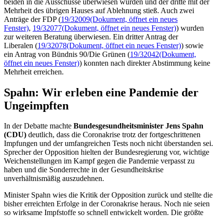
beiden in die Ausschüsse überwiesen wurden und der dritte mit der
Mehrheit des übrigen Hauses auf Ablehnung stieß. Auch zwei
Anträge der FDP (
19/32009
(Dokument, öffnet ein neues
Fenster)
,
19/32077
(Dokument, öffnet ein neues Fenster)
) wurden
zur weiteren Beratung überwiesen. Ein dritter Antrag der
Liberalen (
19/32078
(Dokument, öffnet ein neues Fenster)
) sowie
ein Antrag von Bündnis 90/Die Grünen (
19/32042
(Dokument,
öffnet ein neues Fenster)
) konnten nach direkter Abstimmung keine
Mehrheit erreichen.
Spahn: Wir erleben eine Pandemie der
Ungeimpften
In der Debatte machte
Bundesgesundheitsminister Jens Spahn
(CDU)
deutlich, dass die Coronakrise trotz der fortgeschrittenen
Impfungen und der umfangreichen Tests noch nicht überstanden sei.
Sprecher der Opposition hielten der Bundesregierung vor, wichtige
Weichenstellungen im Kampf gegen die Pandemie verpasst zu
haben und die Sonderrechte in der Gesundheitskrise
unverhältnismäßig auszudehnen.
Minister Spahn wies die Kritik der Opposition zurück und stellte die
bisher erreichten Erfolge in der Coronakrise heraus. Noch nie seien
so wirksame Impfstoffe so schnell entwickelt worden. Die größte