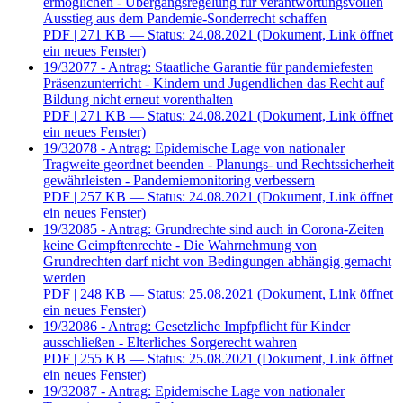
ermöglichen - Übergangsregelung für verantwortungsvollen
Ausstieg aus dem Pandemie-Sonderrecht schaffen
PDF
| 271 KB — Status: 24.08.2021
(Dokument, Link öffnet
ein neues Fenster)
19/32077 - Antrag: Staatliche Garantie für pandemiefesten
Präsenzunterricht - Kindern und Jugendlichen das Recht auf
Bildung nicht erneut vorenthalten
PDF
| 271 KB — Status: 24.08.2021
(Dokument, Link öffnet
ein neues Fenster)
19/32078 - Antrag: Epidemische Lage von nationaler
Tragweite geordnet beenden - Planungs- und Rechtssicherheit
gewährleisten - Pandemiemonitoring verbessern
PDF
| 257 KB — Status: 24.08.2021
(Dokument, Link öffnet
ein neues Fenster)
19/32085 - Antrag: Grundrechte sind auch in Corona-Zeiten
keine Geimpftenrechte - Die Wahrnehmung von
Grundrechten darf nicht von Bedingungen abhängig gemacht
werden
PDF
| 248 KB — Status: 25.08.2021
(Dokument, Link öffnet
ein neues Fenster)
19/32086 - Antrag: Gesetzliche Impfpflicht für Kinder
ausschließen - Elterliches Sorgerecht wahren
PDF
| 255 KB — Status: 25.08.2021
(Dokument, Link öffnet
ein neues Fenster)
19/32087 - Antrag: Epidemische Lage von nationaler