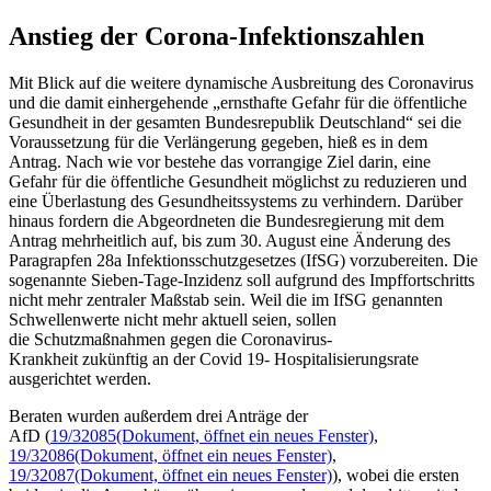
Anstieg der Corona-Infektionszahlen
Mit Blick auf die weitere dynamische Ausbreitung des Coronavirus
und die damit einhergehende „ernsthafte Gefahr für die öffentliche
Gesundheit in der gesamten Bundesrepublik Deutschland“ sei die
Voraussetzung für die Verlängerung gegeben, hieß es in dem
Antrag. Nach wie vor bestehe das vorrangige Ziel darin, eine
Gefahr für die öffentliche Gesundheit möglichst zu reduzieren und
eine Überlastung des Gesundheitssystems zu verhindern. Darüber
hinaus fordern die Abgeordneten die Bundesregierung mit dem
Antrag mehrheitlich auf, bis zum 30. August eine Änderung des
Paragrapfen 28a Infektionsschutzgesetzes (IfSG) vorzubereiten. Die
sogenannte Sieben-Tage-Inzidenz soll aufgrund des Impffortschritts
nicht mehr zentraler Maßstab sein. Weil die im IfSG genannten
Schwellenwerte nicht mehr aktuell seien, sollen
die Schutzmaßnahmen gegen die Coronavirus-
Krankheit zukünftig an der Covid 19- Hospitalisierungsrate
ausgerichtet werden.
Beraten wurden außerdem drei Anträge der
AfD (
19/32085
(Dokument, öffnet ein neues Fenster)
,
19/32086
(Dokument, öffnet ein neues Fenster)
,
19/32087
(Dokument, öffnet ein neues Fenster)
), wobei die ersten