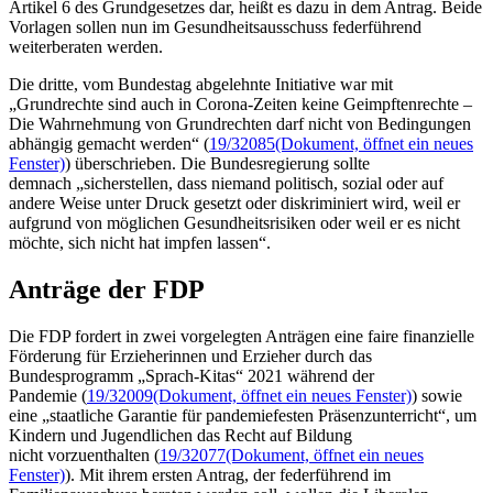
Artikel 6 des Grundgesetzes dar, heißt es dazu in dem Antrag. Beide
Vorlagen sollen nun im Gesundheitsausschuss federführend
weiterberaten werden.
Die dritte, vom Bundestag abgelehnte Initiative war mit
„Grundrechte sind auch in Corona-Zeiten keine Geimpftenrechte –
Die Wahrnehmung von Grundrechten darf nicht von Bedingungen
abhängig gemacht werden“ (
19/32085
(Dokument, öffnet ein neues
Fenster)
) überschrieben. Die Bundesregierung sollte
demnach „sicherstellen, dass niemand politisch, sozial oder auf
andere Weise unter Druck gesetzt oder diskriminiert wird, weil er
aufgrund von möglichen Gesundheitsrisiken oder weil er es nicht
möchte, sich nicht hat impfen lassen“.
Anträge der FDP
Die FDP fordert in zwei vorgelegten Anträgen eine faire finanzielle
Förderung für Erzieherinnen und Erzieher durch das
Bundesprogramm „Sprach-Kitas“ 2021 während der
Pandemie (
19/32009
(Dokument, öffnet ein neues Fenster)
) sowie
eine „staatliche Garantie für pandemiefesten Präsenzunterricht“, um
Kindern und Jugendlichen das Recht auf Bildung
nicht vorzuenthalten (
19/32077
(Dokument, öffnet ein neues
Fenster)
). Mit ihrem ersten Antrag, der federführend im