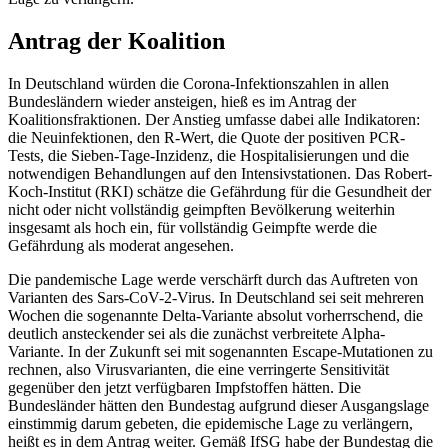
Antrag der Koalition
In Deutschland würden die Corona-Infektionszahlen in allen
Bundesländern wieder ansteigen, hieß es im Antrag der
Koalitionsfraktionen. Der Anstieg umfasse dabei alle Indikatoren:
die Neuinfektionen, den R-Wert, die Quote der positiven PCR-
Tests, die Sieben-Tage-Inzidenz, die Hospitalisierungen und die
notwendigen Behandlungen auf den Intensivstationen. Das Robert-
Koch-Institut (RKI) schätze die Gefährdung für die Gesundheit der
nicht oder nicht vollständig geimpften Bevölkerung weiterhin
insgesamt als hoch ein, für vollständig Geimpfte werde die
Gefährdung als moderat angesehen.
Die pandemische Lage werde verschärft durch das Auftreten von
Varianten des Sars-CoV-2-Virus. In Deutschland sei seit mehreren
Wochen die sogenannte Delta-Variante absolut vorherrschend, die
deutlich ansteckender sei als die zunächst verbreitete Alpha-
Variante. In der Zukunft sei mit sogenannten
Escape
-Mutationen zu
rechnen, also Virusvarianten, die eine verringerte Sensitivität
gegenüber den jetzt verfügbaren Impfstoffen hätten. Die
Bundesländer hätten den Bundestag aufgrund dieser Ausgangslage
einstimmig darum gebeten, die epidemische Lage zu verlängern,
heißt es in dem Antrag weiter. Gemäß IfSG habe der Bundestag die