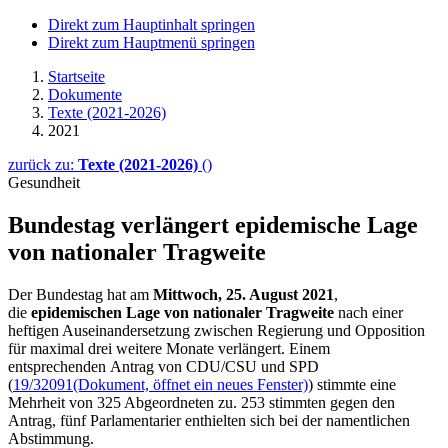
Direkt zum Hauptinhalt springen
Direkt zum Hauptmenü springen
Startseite
Dokumente
Texte (2021-2026)
2021
zurück zu:
Texte (2021-2026)
()
Gesundheit
Bundestag verlängert epide­mische Lage
von nationaler Trag­weite
Der Bundestag hat am
Mittwoch, 25. August 2021
,
die
epidemischen Lage von nationaler Tragweite
nach einer
heftigen Auseinandersetzung zwischen Regierung und Opposition
für maximal drei weitere Monate verlängert. Einem
entsprechenden Antrag von CDU/CSU und SPD
(
19/32091
(Dokument, öffnet ein neues Fenster)
) stimmte eine
Mehrheit von 325 Abgeordneten zu. 253 stimmten gegen den
Antrag, fünf Parlamentarier enthielten sich bei der namentlichen
Abstimmung.