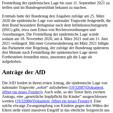
Feststellung der epidemischen Lage bis zum 11. September 2021 zu
treffen und im Bundesgesetzblatt bekannt zu machen.
Erstmals hatte der Bundestag den Angaben zufolge am 25. März
2020 die epidemische Lage von nationaler Tragweite festgestellt, die
dem Bund besondere Befugnisse nach dem Infektionsschutzgesetz
(IfSG) gibt, etwa zum Erlass von Rechtsverordnungen und
Anordnungen. Die Feststellung der epidemische Lage wurde
sodann am 18. November 2020, am 4. März 2021 und am 11. Juni
2021 verlängert. Mit einer Gesetzesänderung im März 2021 billigte
das Parlament eine Regelung, der zufolge der Bundestag spätestens
drei Monate nach Feststellung der epidemischen Lage deren
Fortbestehen feststellen muss, ansonsten gilt die Lage als
aufgehoben.
Anträge der AfD
Die AfD fordert in ihrem ersten Antrag, die epidemische Lage von
nationaler Tragweite „sofort“ aufzuheben (
19/32087
(Dokument,
öffnet ein neues Fenster)
). Auch solle, so der Tenor ihres zweiten
Antrags, eine „gesetzliche Impfpflicht für Kinder“ ausgeschlossen
werden (
19/32086
(Dokument, öffnet ein neues Fenster)
). Eine
solche etwaige Zwangsimpfung von Kindern gegen den Willen der
Eltern stelle einen massiven Eingriff in das elterliche Sorgerecht aus