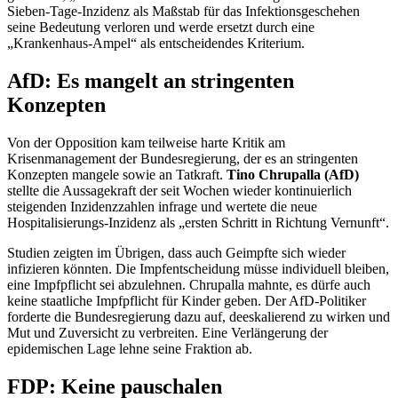
Sieben-Tage-Inzidenz als Maßstab für das Infektionsgeschehen
seine Bedeutung verloren und werde ersetzt durch eine
„Krankenhaus-Ampel“ als entscheidendes Kriterium.
AfD: Es mangelt an stringenten
Konzepten
Von der Opposition kam teilweise harte Kritik am
Krisenmanagement der Bundesregierung, der es an stringenten
Konzepten mangele sowie an Tatkraft.
Tino Chrupalla (AfD)
stellte die Aussagekraft der seit Wochen wieder kontinuierlich
steigenden Inzidenzzahlen infrage und wertete die neue
Hospitalisierungs-Inzidenz als „ersten Schritt in Richtung Vernunft“.
Studien zeigten im Übrigen, dass auch Geimpfte sich wieder
infizieren könnten. Die Impfentscheidung müsse individuell bleiben,
eine Impfpflicht sei abzulehnen. Chrupalla mahnte, es dürfe auch
keine staatliche Impfpflicht für Kinder geben. Der AfD-Politiker
forderte die Bundesregierung dazu auf, deeskalierend zu wirken und
Mut und Zuversicht zu verbreiten. Eine Verlängerung der
epidemischen Lage lehne seine Fraktion ab.
FDP: Keine pauschalen