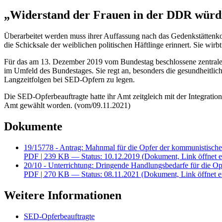
„Widerstand der Frauen in der DDR würd
Überarbeitet werden muss ihrer Auffassung nach das Gedenkstättenko
die Schicksale der weiblichen politischen Häftlinge erinnert. Sie wi
Für das am 13. Dezember 2019 vom Bundestag beschlossene zentrale
im Umfeld des Bundestages. Sie regt an, besonders die gesundheitl
Langzeitfolgen bei SED-Opfern zu legen.
Die SED-Opferbeauftragte hatte ihr Amt zeitgleich mit der Integrati
Amt gewählt worden. (vom/09.11.2021)
Dokumente
19/15778 - Antrag: Mahnmal für die Opfer der kommunistischen
PDF
| 239 KB — Status: 10.12.2019
(Dokument, Link öffnet e
20/10 - Unterrichtung: Dringende Handlungsbedarfe für die O
PDF
| 270 KB — Status: 08.11.2021
(Dokument, Link öffnet e
Weitere Informationen
SED-Opferbeauftragte