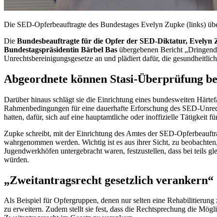
Die SED-Opferbeauftragte des Bundestages Evelyn Zupke (links) üb
Die
Bundesbeauftragte für die Opfer der SED-Diktatur, Evelyn
Bundestagspräsidentin Bärbel Bas
übergebenen Bericht „Dringende
Unrechtsbereinigungsgesetze an und plädiert dafür, die gesundheitl
Abgeordnete können Stasi-Überprüfung b
Darüber hinaus schlägt sie die Einrichtung eines bundesweiten Härt
Rahmenbedingungen für eine dauerhafte Erforschung des SED-Unrechts
hatten, dafür, sich auf eine hauptamtliche oder inoffizielle Tätigkei
Zupke schreibt, mit der Einrichtung des Amtes der SED-Opferbeauftra
wahrgenommen werden. Wichtig ist es aus ihrer Sicht, zu beobachten,
Jugendwerkhöfen untergebracht waren, festzustellen, dass bei teils g
würden.
„Zweitantragsrecht gesetzlich verankern“
Als Beispiel für Opfergruppen, denen nur selten eine Rehabilitierung
zu erweitern. Zudem stellt sie fest, dass die Rechtsprechung die Mögli