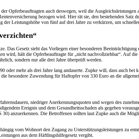
ng der Opferbeauftragten auch deswegen, weil die Ausgleichsleistungen
Rentenversicherung bezogen wird. Hier rät sie, den bestehenden Satz de
 der Leistungshöhe von fünf auf drei Jahre zu verkürzen, um schneller
verzichten“
nze. Das Gesetz sieht das Vorliegen einer besonderen Beeinträchtigung d
 wird, hält die Opferbeauftragte für „nicht nachvollziehbar“. Auf di
hrlich, sondern nur alle drei Jahre überprüft werden.
90 oder mehr als drei Jahre lang andauerte. Zupke will, dass auch bei 
sie die besondere Zuwendung für Haftopfer von 330 Euro an die allge
fahrensdauern, niedriger Anerkennungsquoten und wegen des zunehmen
hädigendem Ereignis und dem Gesundheitsschaden als gegeben voraus
0) anzuerkennen. Die Betroffenen sollten laut Zupke auch die Möglic
abhängig vom Wohnort den Zugang zu Unterstützungsleistungen zu ermögl
 Leistungen aus dem Häftlingshilfegesetz vergibt.