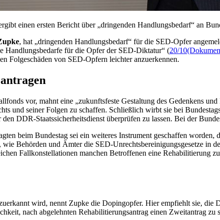
ergibt einen ersten Bericht über „dringenden Handlungsbedarf“ an Bu
 Zupke
, hat „dringenden Handlungsbedarf“ für die SED-Opfer angemel
 Handlungsbedarfe für die Opfer der SED-Diktatur“ (
20/10
(Dokument,
ichen Folgeschäden von SED-Opfern leichter anzuerkennen.
eantragen
efallfonds vor, mahnt eine „zukunftsfeste Gestaltung des Gedenkens u
 und seiner Folgen zu schaffen. Schließlich wirbt sie bei Bundestags
t für den DDR-Staatssicherheitsdienst überprüfen zu lassen. Bei der Bund
gten beim Bundestag sei ein weiteres Instrument geschaffen worden, da
 wie Behörden und Ämter die SED-Unrechtsbereinigungsgesetze in der P
leichen Fallkonstellationen manchen Betroffenen eine Rehabilitierung 
 zuerkannt wird, nennt Zupke die Dopingopfer. Hier empfiehlt sie, die
chkeit, nach abgelehnten Rehabilitierungsantrag einen Zweitantrag zu ste