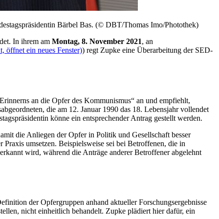
ndestagspräsidentin Bärbel Bas. (© DBT/Thomas Imo/Photothek)
det. In ihrem am
Montag, 8. November 2021
, an
 öffnet ein neues Fenster)
) regt Zupke eine Überarbeitung der SED-
nd Erinnerns an die Opfer des Kommunismus“ an und empfiehlt,
abgeordneten, die am 12. Januar 1990 das 18. Lebensjahr vollendet
estagspräsidentin könne ein entsprechender Antrag gestellt werden.
mit die Anliegen der Opfer in Politik und Gesellschaft besser
raxis umsetzen. Beispielsweise sei bei Betroffenen, die in
zuerkannt wird, während die Anträge anderer Betroffener abgelehnt
 Definition der Opfergruppen anhand aktueller Forschungsergebnisse
llen, nicht einheitlich behandelt. Zupke plädiert hier dafür, ein