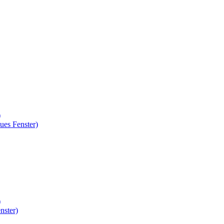
)
ues Fenster)
)
nster)