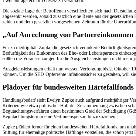
Zweitantragsrecht im Gesetz zu verankern.
Die soziale Lage der Betroffenen verschlechtert sich nach Darstellu
abgesenkt werden, sobald zusätzlich eine Rente aus der gesetzlichen 
zahlen und dem gesetzlich vorgesehenen Zeitraum für die Überprüfung
„Auf Anrechnung von Partnereinkommen 
Für zu niedrig hält Zupke die gesetzlich verankerte Bedürftigkeitsgre
Bedürftigkeit das Einkommen des Ehe- oder Lebenspartners einbezogen
sollten die Voraussetzungen für die Ausgleichsleistungen nicht mehr jä
Ausgleichsleistungen erhält nur, wessen Verfolgung bis 2. Oktober 19
können. Um die SED-Opferrente inflationssicher zu gestalten, will 
Plädoyer für bundesweiten Härtefallfonds
Handlungsbedarf sieht Evelyn Zupke auch aufgrund mehrjähriger Ver
Kriterien wie etwa politischer Haft der Zusammenhang zwischen sc
Begutachtungsverfahren einen bestimmten Grad der Schädigung (GdS 3
Begutachtungstermin eine Vertrauensperson hinzuzuziehen.
Zupke plädiert ferner für einen bundesweiten Härtefallfonds, um un
Stiftung für ehemalige politische Häftlinge vorstellen, die schon jetzt