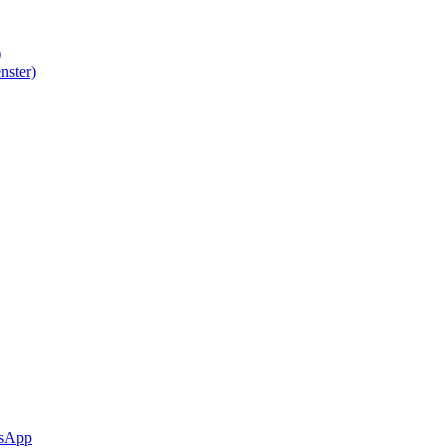
)
nster)
sApp