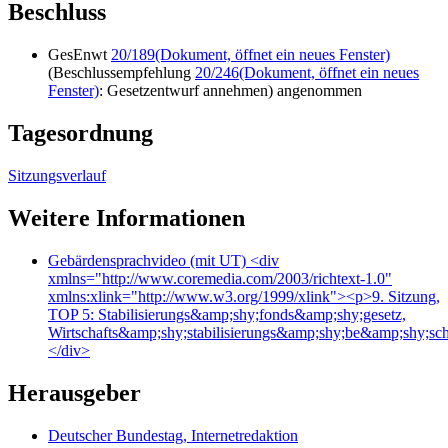
Beschluss
GesEnwt
20/189
(Dokument, öffnet ein neues Fenster)
(Beschlussempfehlung
20/246
(Dokument, öffnet ein neues
Fenster)
: Gesetzentwurf annehmen) angenommen
Tagesordnung
Sitzungsverlauf
Weitere Informationen
Gebärdensprachvideo (mit UT)
<div
xmlns="http://www.coremedia.com/2003/richtext-1.0"
xmlns:xlink="http://www.w3.org/1999/xlink"><p>9. Sitzung,
TOP 5: Stabilisierungs&amp;shy;fonds&amp;shy;gesetz,
Wirtschafts&amp;shy;stabilisierungs&amp;shy;be&amp;shy;sc
</div>
Herausgeber
Deutscher Bundestag, Internetredaktion