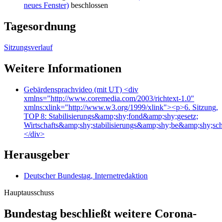
neues Fenster)
beschlossen
Tagesordnung
Sitzungsverlauf
Weitere Informationen
Gebärdensprachvideo (mit UT)
<div
xmlns="http://www.coremedia.com/2003/richtext-1.0"
xmlns:xlink="http://www.w3.org/1999/xlink"><p>6. Sitzung,
TOP 8: Stabilisierungs&amp;shy;fond&amp;shy;gesetz;
Wirtschafts&amp;shy;stabilisierungs&amp;shy;be&amp;shy;s
</div>
Herausgeber
Deutscher Bundestag, Internetredaktion
Hauptausschuss
Bundestag beschließt weitere Corona-