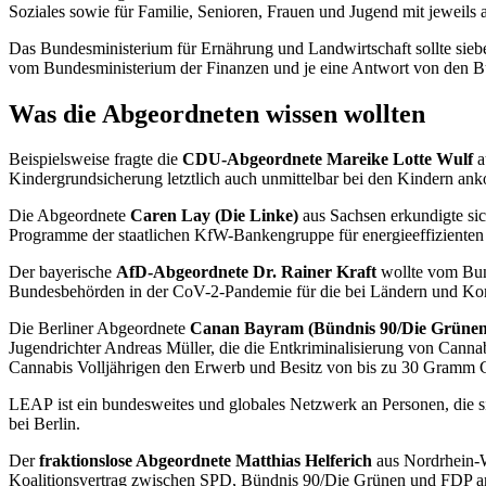
Soziales sowie für Familie, Senioren, Frauen und Jugend mit jeweils 
Das Bundesministerium für Ernährung und Landwirtschaft sollte sie
vom Bundesministerium der Finanzen und je eine Antwort von den Bu
Was die Abgeordneten wissen wollten
Beispielsweise fragte die
CDU-Abgeordnete Mareike Lotte Wulf
a
Kindergrundsicherung letztlich auch unmittelbar bei den Kindern an
Die Abgeordnete
Caren Lay (Die Linke)
aus Sachsen erkundigte si
Programme der staatlichen KfW-Bankengruppe für energieeffizienten
Der bayerische
AfD-Abgeordnete Dr. Rainer Kraft
wollte vom Bun
Bundesbehörden in der CoV-2-Pandemie für die bei Ländern und Kom
Die Berliner Abgeordnete
Canan Bayram (Bündnis 90/Die Grünen
Jugendrichter Andreas Müller, die die Entkriminalisierung von Cannab
Cannabis Volljährigen den Erwerb und Besitz von bis zu 30 Gramm C
LEAP
ist ein bundesweites und globales Netzwerk an Personen, die s
bei Berlin.
Der
fraktionslose Abgeordnete Matthias Helferich
aus Nordrhein-W
Koalitionsvertrag zwischen SPD, Bündnis 90/Die Grünen und FDP an