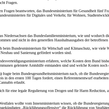
acht Fragen.
ben Fragen beantworten, das Bundesministerium für Gesundheit fünf 
ndesministerien für Digitales und Verkehr, für Wohnen, Stadtentwickl
us Niedersachsen das Bundesfamilienministerium, wie und wodurch die 
kommen und nicht in den generellen Haushaltsausgaben der betroffenen
ch beim Bundesministerium für Wirtschaft und Klimaschutz, wie viele
 Neubau und Sanierung gefördert worden sind.
desverteidigungsministerium erfahren, welche Kosten dem Bund bisher 
munen geleistete Amtshilfe entstanden sind und welche Kosten noch 
)
fragte beim Bundesgesundheitsministerium nach, ob die Bundesregie
is in den ersten 100 Tagen fordert, einen Referentenentwurf erarbeite
annabis erlaubt.
ich für eine legale Regulierung von Drogen und für
Harm Reduction
, 
estfalen wollte vom Innenministerium wissen, ob die Bundesregierung 
gekündigten „Rückführungsoffensive“ die Rückführung von Straftäter