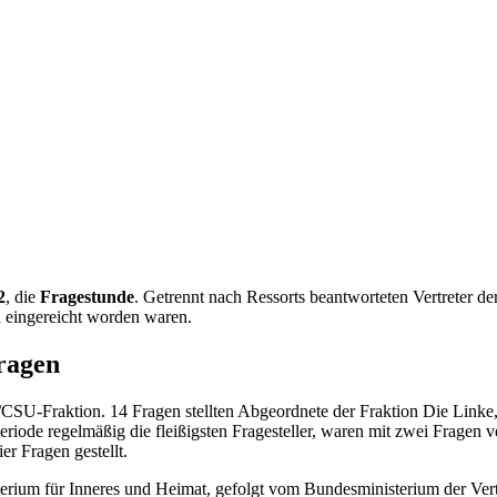
2
, die
Fragestunde
. Getrennt nach Ressorts beantworteten Vertreter d
h eingereicht worden waren.
ragen
U-Fraktion. 14 Fragen stellten Abgeordnete der Fraktion Die Linke,
iode regelmäßig die fleißigsten Fragesteller, waren mit zwei Frage
er Fragen gestellt.
terium für Inneres und Heimat, gefolgt vom Bundesministerium der Ver