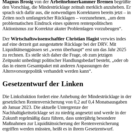
Magnus Brosig
von der
Arbeitnehmerkammer Bremen
begrüßte
den Vorschlag, die Mindestrücklage zeitnah merklich anzuheben. Er
sprach sich dafür aus, die notwendigen Korrekturen bereits jetzt – in
Zeiten noch umfangreicher Rücklagen – vorzunehmen, „um dem
problematischen Eindruck eines späteren rentenpolitischen
Aktionismus zur Korrektur akuter Problemlagen vorzubeugen“.
Der
Wirtschaftswissenschaftler Christian Hagist
verwies indes
auf eine derzeit gut ausgestattete Rücklage bei der DRV. Mit
Liquiditätsengpässen sei „wenn überhaupt“ erst um das Jahr 2025
zu rechnen. Es stelle sich daher die Frage, ob zum jetzigen
Zeitpunkt unbedingt politischer Handlungsbedarf besteht, „oder ob
das in einem Gesamtpaket mit anderen Anpassungen der
Altersvorsorgepolitik verhandelt werden kann“.
Gesetzentwurf der Linken
Die Linksfraktion fordert eine Anhebung der Mindestrücklage in der
gesetzlichen Rentenversicherung von 0,2 auf 0,4 Monatsausgaben
ab Januar 2023. Die aktuelle Untergrenze der
Nachhaltigkeitsrücklage sei zu niedrig angesetzt und werde in der
Zukunft regelmäßig dazu führen, dass unterjährig besondere
Maßnahmen zur Liquiditätssicherung der Rentenversicherung
ergriffen werden müssten, heißt es in ihrem Gesetzentwurf.