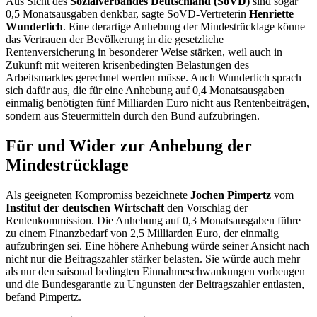
Aus Sicht des
Sozialverbandes Deutschland (SoVD)
sind sogar
0,5 Monatsausgaben denkbar, sagte SoVD-Vertreterin
Henriette
Wunderlich
. Eine derartige Anhebung der Mindestrücklage könne
das Vertrauen der Bevölkerung in die gesetzliche
Rentenversicherung in besonderer Weise stärken, weil auch in
Zukunft mit weiteren krisenbedingten Belastungen des
Arbeitsmarktes gerechnet werden müsse. Auch Wunderlich sprach
sich dafür aus, die für eine Anhebung auf 0,4 Monatsausgaben
einmalig benötigten fünf Milliarden Euro nicht aus Rentenbeiträgen,
sondern aus Steuermitteln durch den Bund aufzubringen.
Für und Wider zur Anhebung der
Mindestrücklage
Als geeigneten Kompromiss bezeichnete
Jochen Pimpertz
vom
Institut der deutschen Wirtschaft
den Vorschlag der
Rentenkommission. Die Anhebung auf 0,3 Monatsausgaben führe
zu einem Finanzbedarf von 2,5 Milliarden Euro, der einmalig
aufzubringen sei. Eine höhere Anhebung würde seiner Ansicht nach
nicht nur die Beitragszahler stärker belasten. Sie würde auch mehr
als nur den saisonal bedingten Einnahmeschwankungen vorbeugen
und die Bundesgarantie zu Ungunsten der Beitragszahler entlasten,
befand Pimpertz.