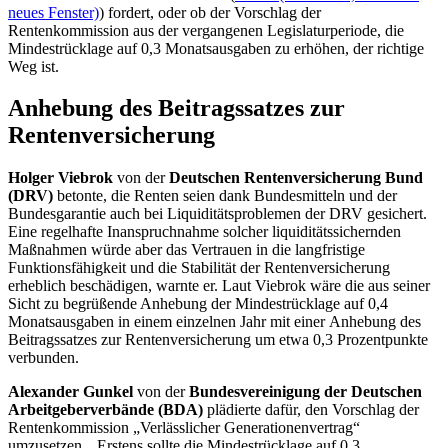
neues Fenster)
) fordert, oder ob der Vorschlag der
Rentenkommission aus der vergangenen Legislaturperiode, die
Mindestrücklage auf 0,3 Monatsausgaben zu erhöhen, der richtige
Weg ist.
Anhebung des Beitragssatzes zur
Rentenversicherung
Holger Viebrok
von der
Deutschen Rentenversicherung Bund
(DRV)
betonte, die Renten seien dank Bundesmitteln und der
Bundesgarantie auch bei Liquiditätsproblemen der DRV gesichert.
Eine regelhafte Inanspruchnahme solcher liquiditätssichernden
Maßnahmen würde aber das Vertrauen in die langfristige
Funktionsfähigkeit und die Stabilität der Rentenversicherung
erheblich beschädigen, warnte er. Laut Viebrok wäre die aus seiner
Sicht zu begrüßende Anhebung der Mindestrücklage auf 0,4
Monatsausgaben in einem einzelnen Jahr mit einer Anhebung des
Beitragssatzes zur Rentenversicherung um etwa 0,3 Prozentpunkte
verbunden.
Alexander Gunkel
von der
Bundesvereinigung der Deutschen
Arbeitgeberverbände (BDA)
plädierte dafür, den Vorschlag der
Rentenkommission „Verlässlicher Generationenvertrag“
umzusetzen. „Erstens sollte die Mindestrücklage auf 0,3