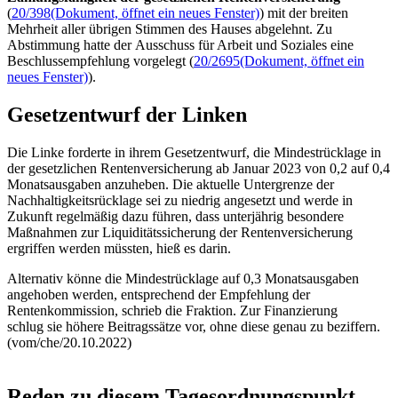
(
20/398
(Dokument, öffnet ein neues Fenster)
) mit der breiten
Mehrheit aller übrigen Stimmen des Hauses abgelehnt. Zu
Abstimmung hatte der Ausschuss für Arbeit und Soziales eine
Beschlussempfehlung vorgelegt (
20/2695
(Dokument, öffnet ein
neues Fenster)
).
Gesetzentwurf der Linken
Die Linke forderte in ihrem Gesetzentwurf, die Mindestrücklage in
der gesetzlichen Rentenversicherung ab Januar 2023 von 0,2 auf 0,4
Monatsausgaben anzuheben. Die aktuelle Untergrenze der
Nachhaltigkeitsrücklage sei zu niedrig angesetzt und werde in
Zukunft regelmäßig dazu führen, dass unterjährig besondere
Maßnahmen zur Liquiditätssicherung der Rentenversicherung
ergriffen werden müssten, hieß es darin.
Alternativ könne die Mindestrücklage auf 0,3 Monatsausgaben
angehoben werden, entsprechend der Empfehlung der
Rentenkommission, schrieb die Fraktion. Zur Finanzierung
schlug sie höhere Beitragssätze vor, ohne diese genau zu beziffern.
(vom/che/20.10.2022)
Reden zu diesem Tagesordnungspunkt