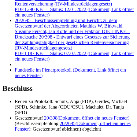
Rentenversicherung (RV-Mindestrücklagengesetz)
PDF
| 290 KB — Status: 12.01.2022
(Dokument, Link öffnet
ein neues Fenster)
20/2695 - Beschlussempfehlung und Bericht: zu dem
Gesetzentwurf der Abgeordneten Matthias W. Birkwald,
Susanne Ferschl, Jan Korte und der Fraktion DIE LINKE. -
Drucksache 20/398 - Entwurf eines Gesetzes zur Sicherung
der Zahlungsfähigkeit der gesetzlichen Rentenversicherung
(RV-Mindestrücklagengesetz)
PDF
| 187 KB — Status: 07.07.2022
(Dokument, Link öffnet
ein neues Fenster)
Fundstelle im Plenarprotokoll
(Dokument, Link öffnet ein
neues Fenster)
Beschluss
Reden zu Protokoll: Schulz, Anja (FDP), Gerdes, Michael
(SPD), Schimke, Jana (CDU/CSU), Machalet, Dr. Tanja
(SPD)
Gesetzentwurf
20/398
(Dokument, öffnet ein neues Fenster)
(Beschlussempfehlung
20/2695
(Dokument, öffnet ein neues
Fenster)
: Gesetzentwurf ablehnen) abgelehnt