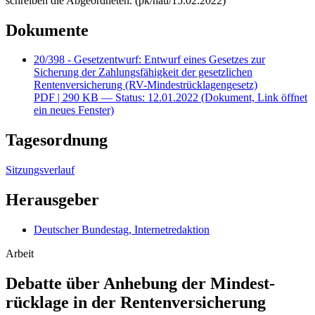
schreiben die Abgeordneten. (pk/hau/15.02.2022)
Dokumente
20/398 - Gesetzentwurf: Entwurf eines Gesetzes zur
Sicherung der Zahlungsfähigkeit der gesetzlichen
Rentenversicherung (RV-Mindestrücklagengesetz)
PDF
| 290 KB — Status: 12.01.2022
(Dokument, Link öffnet
ein neues Fenster)
Tagesordnung
Sitzungsverlauf
Herausgeber
Deutscher Bundestag, Internetredaktion
Arbeit
Debatte über Anhebung der Mindest­
rücklage in der Rentenversicherung