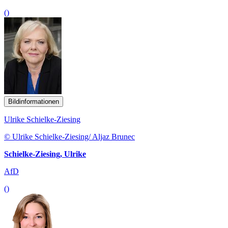
()
Bildinformationen
Ulrike Schielke-Ziesing
© Ulrike Schielke-Ziesing/ Aljaz Brunec
Schielke-Ziesing, Ulrike
AfD
()