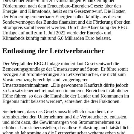
Dies sei der erste Schritt zur vollständigen Finanzierung der
Förderungen nach dem Erneuerbare-Energien-Gesetz über den
Energie- und Klimafonds, heißt es im Gesetzentwurf. Die Kosten
der Förderung erneuerbarer Energien sollen künftig aus diesem
Sondervermögen des Bundes finanziert und die Förderung über den
Strompreis somit beendet werden. Durch die Absenkung der EEG-
Umlage auf null zum 1. Juli 2022 werde der Energie- und
Klimafonds künftig mit rund 6,6 Milliarden Euro belastet.
Entlastung der Letztverbraucher
Der Wegfall der EEG-Umlage mindert laut Gesetzentwurf die
Bemessungsgrundlage der Umsatzsteuer auf Strom. Er führe somit
bezogen auf Stromlieferungen an Letztverbraucher, die nicht zum
Vorsteuerabzug berechtigt sind, zu geringeren
Umsatzsteuereinnahmen. „Die gewonnene Kaufkraft dürfte jedoch
zu Umsatzsteuermehreinnahmen in anderen Bereichen in ähnlicher
Höhe führen, so dass die Haushalte der Länder und Kommunen im
Ergebnis nicht belastet werden“, schreiben die drei Fraktionen.
Sie betonen, dass das Gesetz ausschließlich dazu dient, die
strombeziehenden Unternehmen und die Verbraucher zu entlasten,
und nicht dazu, die Gewinnmargen von Stromunternehmen zu
erhöhen. Um sicherzustellen, dass diese Entlastung auch tatsächlich
schon ab Jahresmitte an die Letztverbraucher weitergegeben wird,