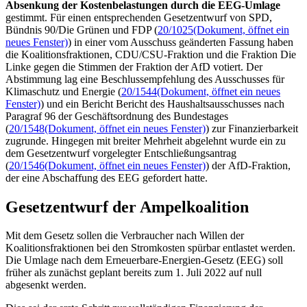
Absenkung der Kostenbelastungen durch die EEG-Umlage
gestimmt. Für einen entsprechenden Gesetzentwurf von SPD,
Bündnis 90/Die Grünen und FDP (
20/1025
(Dokument, öffnet ein
neues Fenster)
) in einer vom Ausschuss geänderten Fassung haben
die Koalitionsfraktionen, CDU/CSU-Fraktion und die Fraktion Die
Linke gegen die Stimmen der Fraktion der AfD votiert. Der
Abstimmung lag eine Beschlussempfehlung des Ausschusses für
Klimaschutz und Energie (
20/1544
(Dokument, öffnet ein neues
Fenster)
) und ein Bericht Bericht des Haushaltsausschusses nach
Paragraf 96 der Geschäftsordnung des Bundestages
(
20/1548
(Dokument, öffnet ein neues Fenster)
) zur Finanzierbarkeit
zugrunde. Hingegen mit breiter Mehrheit abgelehnt wurde ein zu
dem Gesetzentwurf vorgelegter Entschließungsantrag
(
20/1546
(Dokument, öffnet ein neues Fenster)
) der AfD-Fraktion,
der eine Abschaffung des EEG gefordert hatte.
Gesetzentwurf der Ampelkoalition
Mit dem Gesetz sollen die Verbraucher nach Willen der
Koalitionsfraktionen bei den Stromkosten spürbar entlastet werden.
Die Umlage nach dem Erneuerbare-Energien-Gesetz (EEG) soll
früher als zunächst geplant bereits zum 1. Juli 2022 auf null
abgesenkt werden.