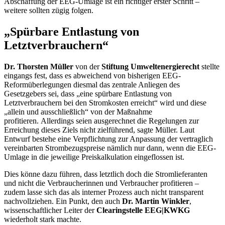
Abschaffung der EEG-Umlage ist ein richtiger erster Schritt –
weitere sollten zügig folgen.
„Spürbare Entlastung von
Letztverbrauchern“
Dr. Thorsten Müller
von der
Stiftung Umweltenergierecht
stellte
eingangs fest, dass es abweichend von bisherigen EEG-
Reformüberlegungen diesmal das zentrale Anliegen des
Gesetzgebers sei, dass „eine spürbare Entlastung von
Letztverbrauchern bei den Stromkosten erreicht“ wird und diese
„allein und ausschließlich“ von der Maßnahme
profitieren. Allerdings seien ausgerechnet die Regelungen zur
Erreichung dieses Ziels nicht zielführend, sagte Müller. Laut
Entwurf bestehe eine Verpflichtung zur Anpassung der vertraglich
vereinbarten Strombezugspreise nämlich nur dann, wenn die EEG-
Umlage in die jeweilige Preiskalkulation eingeflossen ist.
Dies könne dazu führen, dass letztlich doch die Stromlieferanten
und nicht die Verbraucherinnen und Verbraucher profitieren –
zudem lasse sich das als interner Prozess auch nicht transparent
nachvollziehen. Ein Punkt, den auch
Dr. Martin Winkler
,
wissenschaftlicher Leiter der
Clearingstelle EEG|KWKG
wiederholt stark machte.