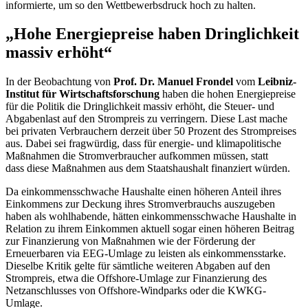
informierte, um so den Wettbewerbsdruck hoch zu halten.
„Hohe Energiepreise haben Dringlichkeit
massiv erhöht“
In der Beobachtung von
Prof.
Dr.
Manuel Frondel
vom
Leibniz-
Institut für Wirtschaftsforschung
haben die hohen Energiepreise
für die Politik die Dringlichkeit massiv erhöht, die Steuer- und
Abgabenlast auf den Strompreis zu verringern. Diese Last mache
bei privaten Verbrauchern derzeit über 50 Prozent des Strompreises
aus. Dabei sei fragwürdig, dass für energie- und klimapolitische
Maßnahmen die Stromverbraucher aufkommen müssen, statt
dass diese Maßnahmen aus dem Staatshaushalt finanziert würden.
Da einkommensschwache Haushalte einen höheren Anteil ihres
Einkommens zur Deckung ihres Stromverbrauchs auszugeben
haben als wohlhabende, hätten einkommensschwache Haushalte in
Relation zu ihrem Einkommen aktuell sogar einen höheren Beitrag
zur Finanzierung von Maßnahmen wie der Förderung der
Erneuerbaren via EEG-Umlage zu leisten als einkommensstarke.
Dieselbe Kritik gelte für sämtliche weiteren Abgaben auf den
Strompreis, etwa die
Offshore
-Umlage zur Finanzierung des
Netzanschlusses von
Offshore
-Windparks oder die KWKG-
Umlage.