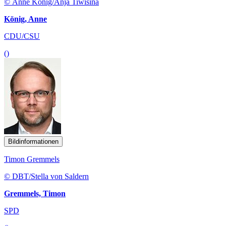
© Anne König/Anja Tiwisina
König, Anne
CDU/CSU
()
Bildinformationen
Timon Gremmels
© DBT/Stella von Saldern
Gremmels, Timon
SPD