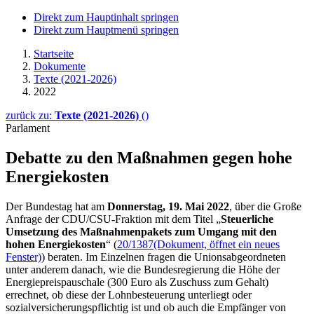
Direkt zum Hauptinhalt springen
Direkt zum Hauptmenü springen
Startseite
Dokumente
Texte (2021-2026)
2022
zurück zu:
Texte (2021-2026)
()
Parlament
Debatte zu den Maß­nahmen gegen hohe
Energie­kosten
Der Bundestag hat am
Donnerstag, 19. Mai 2022
, über die Große
Anfrage der CDU/CSU-Fraktion mit dem Titel „
Steuerliche
Umsetzung des Maßnahmenpakets zum Umgang mit den
hohen Energiekosten
“ (
20/1387
(Dokument, öffnet ein neues
Fenster)
) beraten. Im Einzelnen fragen die Unionsabgeordneten
unter anderem danach, wie die Bundesregierung die Höhe der
Energiepreispauschale (300 Euro als Zuschuss zum Gehalt)
errechnet, ob diese der Lohnbesteuerung unterliegt oder
sozialversicherungspflichtig ist und ob auch die Empfänger von