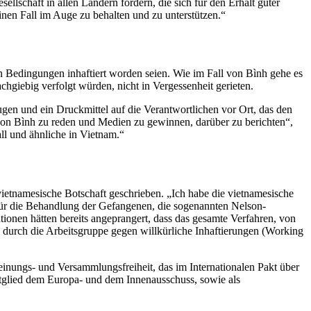
lschaft in allen Ländern fördern, die sich für den Erhalt guter
einen Fall im Auge zu behalten und zu unterstützen.“
n Bedingungen inhaftiert worden seien. Wie im Fall von Bình gehe es
chgiebig verfolgt würden, nicht in Vergessenheit gerieten.
en und ein Druckmittel auf die Verantwortlichen vor Ort, das den
l von Bình zu reden und Medien zu gewinnen, darüber zu berichten“,
all und ähnliche in Vietnam.“
etnamesische Botschaft geschrieben. „Ich habe die vietnamesische
für die Behandlung der Gefangenen, die sogenannten Nelson-
tionen hätten bereits angeprangert, dass das gesamte Verfahren, von
durch die Arbeitsgruppe gegen willkürliche Inhaftierungen (
Working
inungs- und Versammlungsfreiheit, das im Internationalen Pakt über
 Mitglied dem Europa- und dem Innenausschuss, sowie als