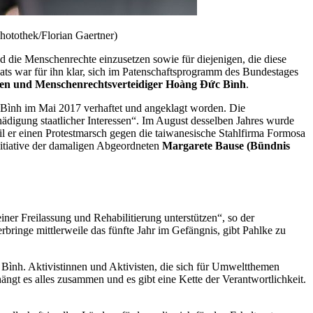
hotothek/Florian Gaertner)
d die Menschenrechte einzusetzen sowie für diejenigen, die diese
ats war für ihn klar, sich im Patenschaftsprogramm des Bundestages
ten und Menschenrechtsverteidiger Hoàng Đức Bình
.
 Bình im Mai 2017 verhaftet und angeklagt worden. Die
digung staatlicher Interessen“. Im August desselben Jahres wurde
l er einen Protestmarsch gegen die taiwanesische Stahlfirma Formosa
nitiative der damaligen Abgeordneten
Margarete Bause (Bündnis
ner Freilassung und Rehabilitierung unterstützen“, so der
bringe mittlerweile das fünfte Jahr im Gefängnis, gibt Pahlke zu
 Bình. Aktivistinnen und Aktivisten, die sich für Umweltthemen
gt es alles zusammen und es gibt eine Kette der Verantwortlichkeit.