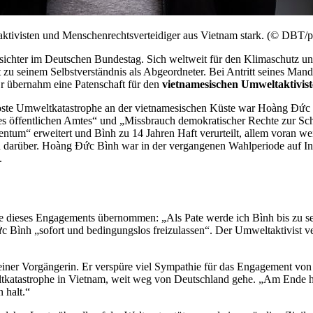
ktivisten und Menschenrechtsverteidiger aus Vietnam stark. (© DBT/p
esichter im Deutschen Bundestag. Sich weltweit für den Klimaschutz un
 zu seinem Selbstverständnis als Abgeordneter. Bei Antritt seines Mand
Er übernahm eine Patenschaft für den
vietnamesischen Umweltaktivis
elöste Umweltkatastrophe an der vietnamesischen Küste war Hoàng Đức
s öffentlichen Amtes“ und „Missbrauch demokratischer Rechte zur Schä
tum“ erweitert und Bình zu 14 Jahren Haft verurteilt, allem voran wei
ten darüber. Hoàng Đức Bình war in der vergangenen Wahlperiode auf I
.
ele dieses Engagements übernommen: „Als Pate werde ich Bình bis zu sei
 Bình „sofort und bedingungslos freizulassen“. Der Umweltaktivist ver
einer Vorgängerin. Er verspüre viel Sympathie für das Engagement von
katastrophe in Vietnam, weit weg von Deutschland gehe. „Am Ende hän
 halt.“