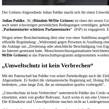
Der Grünen-Abgeordnete Julian Pahlke macht sich für einen Umwelta
Julian Pahlke
, 30, (
Bündnis 90/Die Grünen
) ist eines der neuen G
auch unter schwierigen persönlichen Bedingungen verteidigen, gehört
„
Parlamentarier schützen Parlamentarier
“ (PsP) zu engagieren. 
Wegen seiner Berichterstattung über eine von einer Stahlfirma ausg
offizielle Begründung: „Widerstand gegen Personen in Ausübung eine
die Anklage um „Zerstörung oder absichtliche Beschädigung von Eigen
im Internet gestreamt hatte. Menschenrechtsorganisationen berichte
90/Die Grünen)
in das Patenschaftsprogramm aufgenommen worden
„Umweltschutz ist kein Verbrechen“
Mit der Patenschaft hat Pahlke von seiner Parteikollegin auch die Zi
Abgeordnete. Er fordert die vietnamesische Regierung auf, Hoàng Đức
bedenken, „eine lange Zeit, die an niemandem spurlos vorbeigeht“.
„Umweltschutz ist kein Verbrechen“ unterstreicht Pahlke das Credo s
einsetzten, seien von großer Relevanz. Auch wenn es um eine Umwelt
Die Klimakrise und Umweltprobleme machen nicht an Landesgrenzen