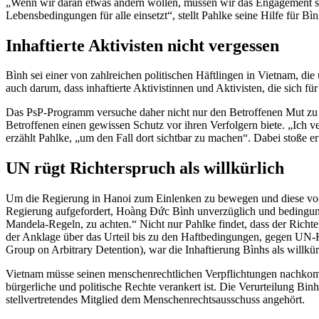
„Wenn wir daran etwas ändern wollen, müssen wir das Engagement solch
Lebensbedingungen für alle einsetzt“, stellt Pahlke seine Hilfe für B
Inhaftierte Aktivisten nicht vergessen
Bình sei einer von zahlreichen politischen Häftlingen in Vietnam, d
auch darum, dass inhaftierte Aktivistinnen und Aktivisten, die sich 
Das PsP-Programm versuche daher nicht nur den Betroffenen Mut zu m
Betroffenen einen gewissen Schutz vor ihren Verfolgern biete. „Ich 
erzählt Pahlke, „um den Fall dort sichtbar zu machen“. Dabei stoße er 
UN rügt Richterspruch als willkürlich
Um die Regierung in Hanoi zum Einlenken zu bewegen und diese von s
Regierung aufgefordert, Hoàng Đức Bình unverzüglich und bedingung
Mandela-Regeln, zu achten.“ Nicht nur Pahlke findet, dass der Richte
der Anklage über das Urteil bis zu den Haftbedingungen, gegen UN-Ko
Group on Arbitrary Detention
), war die Inhaftierung Bìnhs als willkü
Vietnam müsse seinen menschenrechtlichen Verpflichtungen nachkomme
bürgerliche und politische Rechte verankert ist. Die Verurteilung Bin
stellvertretendes Mitglied dem Menschenrechtsausschuss angehört.