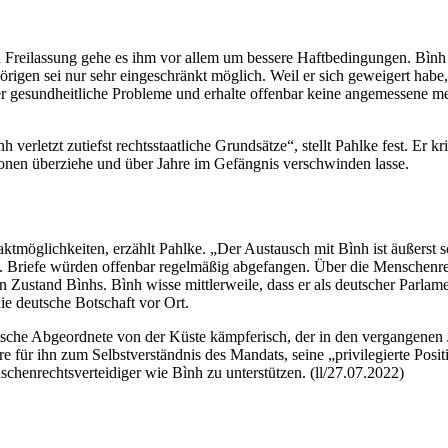
eilassung gehe es ihm vor allem um bessere Haftbedingungen. Bình sei,
rigen sei nur sehr eingeschränkt möglich. Weil er sich geweigert habe,
r gesundheitliche Probleme und erhalte offenbar keine angemessene me
verletzt zutiefst rechtsstaatliche Grundsätze“, stellt Pahlke fest. Er kri
onen überziehe und über Jahre im Gefängnis verschwinden lasse.
öglichkeiten, erzählt Pahlke. „Der Austausch mit Bình ist äußerst sch
t. Briefe würden offenbar regelmäßig abgefangen. Über die Menschenrec
 Zustand Bìnhs. Bình wisse mittlerweile, dass er als deutscher Parlame
 deutsche Botschaft vor Ort.
utsche Abgeordnete von der Küste kämpferisch, der in den vergangenen J
re für ihn zum Selbstverständnis des Mandats, seine „privilegierte Posi
henrechtsverteidiger wie Bình zu unterstützen. (ll/27.07.2022)