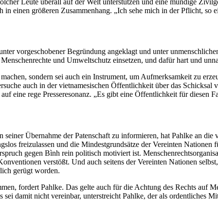
er Leute überall auf der Welt unterstützen und eine mündige Zivilgesel
ình in einen größeren Zusammenhang. „Ich sehe mich in der Pflicht, so 
ie unter vorgeschobener Begründung angeklagt und unter unmenschliche
für Menschenrechte und Umweltschutz einsetzen, und dafür hart und unna
achen, sondern sei auch ein Instrument, um Aufmerksamkeit zu erzeug
versuche auch in der vietnamesischen Öffentlichkeit über das Schicksa
auf eine rege Presseresonanz. „Es gibt eine Öffentlichkeit für diesen F
einer Übernahme der Patenschaft zu informieren, hat Pahlke an die vi
slos freizulassen und die Mindestgrundsätze der Vereinten Nationen 
rspruch gegen Bình rein politisch motiviert ist. Menschenrechtsorganisa
nventionen verstößt. Und auch seitens der Vereinten Nationen selbst, 
rlich gerügt worden.
n, fordert Pahlke. Das gelte auch für die Achtung des Rechts auf Me
hs sei damit nicht vereinbar, unterstreicht Pahlke, der als ordentliches