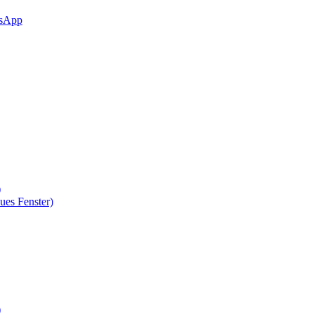
sApp
)
ues Fenster)
)