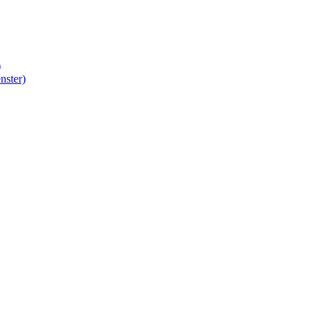
)
nster)