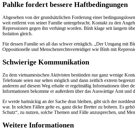
Pahlke fordert bessere Haftbedingungen
Abgesehen von der grundsätzlichen Forderung einer bedingungslosen Fr
weit entfernt von seiner Familie untergebracht. Kontakt zu den Angehö
Repressionen gegen ihn verhängt worden. Bính klage seit langem übe
Isolation gleich.
Für dessen Familie sei all das schwer erträglich. „Der Umgang mit Bình 
Oppositionelle und Menschenrechtsverteidiger wie Bình mit Repressi
Schwierige Kommunikation
Zu dem vietnamesischen Aktivisten bestünden nur ganz wenige Kontaktm
Telefonate seien nur selten möglich und dann zeitlich extrem begrenz
anderem auf diesem Weg erhalte er regelmäßig Informationen über den
Informationen bekomme er außerdem über das Auswärtige Amt und die
Er werde hartnäckig an der Sache dran bleiben, gibt sich der nordde
war. In solchen Fällen gelte es, ganz dicke Bretter zu bohren. Es gehö
Schutz“, zu nutzen, solche Themen und Fälle anzusprechen, und Mensc
Weitere Informationen