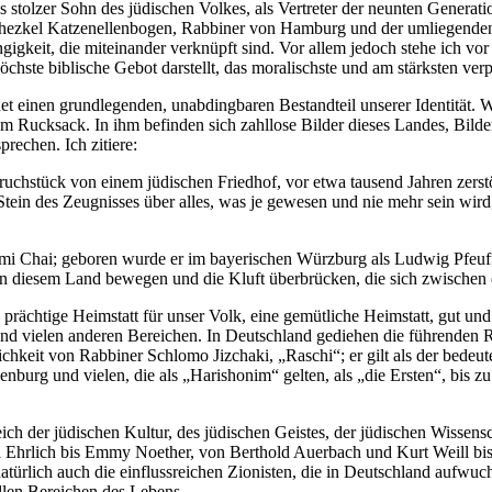
ls stolzer Sohn des jüdischen Volkes, als Vertreter der neunten Genera
hezkel Katzenellenbogen, Rabbiner von Hamburg und der umliegenden Ge
keit, die miteinander verknüpft sind. Vor allem jedoch stehe ich vo
öchste biblische Gebot darstellt, das moralischste und am stärksten ve
det einen grundlegenden, unabdingbaren Bestandteil unserer Identität.
 Rucksack. In ihm befinden sich zahllose Bilder dieses Landes, Bild
rechen. Ich zitiere:
uchstück von einem jüdischen Friedhof, vor etwa tausend Jahren zerstör
, Stein des Zeugnisses über alles, was je gewesen und nie mehr sein 
 Ami Chai; geboren wurde er im bayerischen Würzburg als Ludwig Pfeuff
in diesem Land bewegen und die Kluft überbrücken, die sich zwischen
chtige Heimstatt für unser Volk, eine gemütliche Heimstatt, gut und sc
ft und vielen anderen Bereichen. In Deutschland gediehen die führenden 
lichkeit von Rabbiner Schlomo Jizchaki, „Raschi“; er gilt als der bed
enburg und vielen, die als „Harishonim“ gelten, als „die Ersten“, bi
ich der jüdischen Kultur, des jüdischen Geistes, der jüdischen Wiss
hrlich bis Emmy Noether, von Berthold Auerbach und Kurt Weill bis E
türlich auch die einflussreichen Zionisten, die in Deutschland aufwuc
llen Bereichen des Lebens.