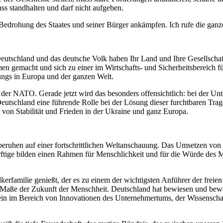
s standhalten und darf nicht aufgeben.
e Bedrohung des Staates und seiner Bürger ankämpfen. Ich rufe die ganz
Deutschland und das deutsche Volk haben Ihr Land und Ihre Gesellsch
men gemacht und sich zu einer im Wirtschafts- und Sicherheitsbereich
wungs in Europa und der ganzen Welt.
 der NATO. Gerade jetzt wird das besonders offensichtlich: bei der Un
tschland eine führende Rolle bei der Lösung dieser furchtbaren Tragöd
von Stabilität und Frieden in der Ukraine und ganz Europa.
eruhen auf einer fortschrittlichen Weltanschauung. Das Umsetzen von
rftige bilden einen Rahmen für Menschlichkeit und für die Würde des M
erfamilie genießt, der es zu einem der wichtigsten Anführer der freien 
m Maße der Zukunft der Menschheit. Deutschland hat bewiesen und bew
v ein im Bereich von Innovationen des Unternehmertums, der Wissenschaf