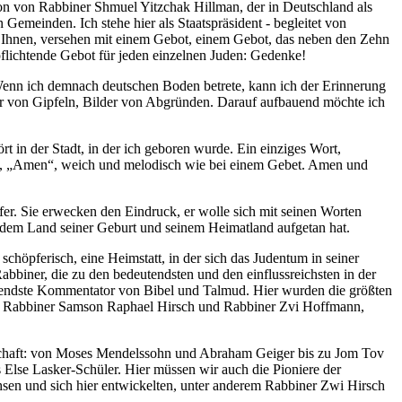
tion von Rabbiner Shmuel Yitzchak Hillman, der in Deutschland als
meinden. Ich stehe hier als Staatspräsident - begleitet von
r Ihnen, versehen mit einem Gebot, einem Gebot, das neben den Zehn
rpflichtende Gebot für jeden einzelnen Juden: Gedenke!
 Wenn ich demnach deutschen Boden betrete, kann ich der Erinnerung
er von Gipfeln, Bilder von Abgründen. Darauf aufbauend möchte ich
t in der Stadt, in der ich geboren wurde. Ein einziges Wort,
wird, „Amen“, weich und melodisch wie bei einem Gebet. Amen und
er. Sie erwecken den Eindruck, er wolle sich mit seinen Worten
 dem Land seiner Geburt und seinem Heimatland aufgetan hat.
höpferisch, eine Heimstatt, in der sich das Judentum in seiner
Rabbiner, die zu den bedeutendsten und den einflussreichsten in der
eutendste Kommentator von Bibel und Talmud. Hier wurden die größten
s zu Rabbiner Samson Raphael Hirsch und Rabbiner Zvi Hoffmann,
enschaft: von Moses Mendelssohn und Abraham Geiger bis zu Jom Tov
lse Lasker-Schüler. Hier müssen wir auch die Pioniere der
hsen und sich hier entwickelten, unter anderem Rabbiner Zwi Hirsch