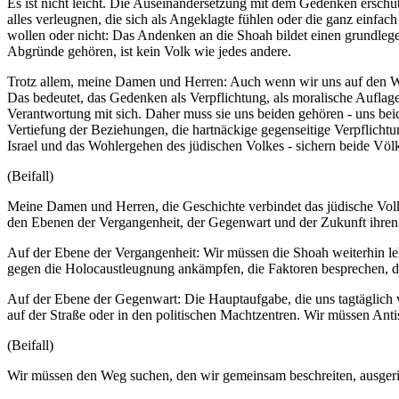
Es ist nicht leicht. Die Auseinandersetzung mit dem Gedenken erschü
alles verleugnen, die sich als Angeklagte fühlen oder die ganz einfac
wollen oder nicht: Das Andenken an die Shoah bildet einen grundlegen
Abgründe gehören, ist kein Volk wie jedes andere.
Trotz allem, meine Damen und Herren: Auch wenn wir uns auf den 
Das bedeutet, das Gedenken als Verpflichtung, als moralische Auflag
Verantwortung mit sich. Daher muss sie uns beiden gehören - uns b
Vertiefung der Beziehungen, die hartnäckige gegenseitige Verpflichtun
Israel und das Wohlergehen des jüdischen Volkes - sichern beide Völ
(Beifall)
Meine Damen und Herren, die Geschichte verbindet das jüdische Volk
den Ebenen der Vergangenheit, der Gegenwart und der Zukunft ihren
Auf der Ebene der Vergangenheit: Wir müssen die Shoah weiterhin leh
gegen die Holocaustleugnung ankämpfen, die Faktoren besprechen, die
Auf der Ebene der Gegenwart: Die Hauptaufgabe, die uns tagtäglich vo
auf der Straße oder in den politischen Machtzentren. Wir müssen An
(Beifall)
Wir müssen den Weg suchen, den wir gemeinsam beschreiten, ausgericht