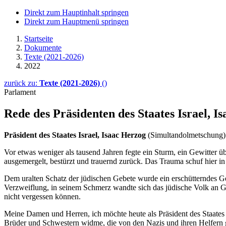
Direkt zum Hauptinhalt springen
Direkt zum Hauptmenü springen
Startseite
Dokumente
Texte (2021-2026)
2022
zurück zu:
Texte (2021-2026)
()
Parlament
Rede des Präsidenten des Staates Israel, I
Präsident des Staates Israel, Isaac Herzog
(Simultandolmetschung)
Vor etwas weniger als tausend Jahren fegte ein Sturm, ein Gewitter ü
ausgemergelt, bestürzt und trauernd zurück. Das Trauma schuf hier i
Dem uralten Schatz der jüdischen Gebete wurde ein erschütterndes Geb
Verzweiflung, in seinem Schmerz wandte sich das jüdische Volk an Go
nicht vergessen können.
Meine Damen und Herren, ich möchte heute als Präsident des Staates 
Brüder und Schwestern widme, die von den Nazis und ihren Helfern get