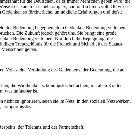
schmerzhaft für die Deutschen, da es immer Menschen geben wird, die
eise ist sie auch in Israel komplex, hart und schmerzvoll. Ob wir es
em Gedenken so fürchterliche, unmögliche Erfahrungen und tiefste
eld der Bedeutung begegnen, dem Gedenken Bedeutung verleihen.
rücken. Die Zukunft jedoch gehört uns. Sie bringt eine große
denken Bedeutung verleihen. Nur durch die Begegnung, die
ndigen Treuegelöbnis für die Freiheit und Sicherheit des Staates
e Menschheit gelten.
hen Volk - eine Verbindung des Gedenkens, der Bedeutung, die auf
en, die Wirklichkeit schonungslos betrachten, mit allen Kräften
, was unfassbar ist.
 nicht zu ignorieren, seien sie im Netz, in den sozialen Netzwerken,
g, kompromisslos.
espekts, der Toleranz und der Partnerschaft.