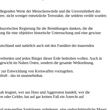
rundlegenden Werte der Menschenwürde und die Unversehrtheit des
re, nicht weniger entsetzliche Terrorakte, die seitdem verübt wurden
 bayerischen Regierung für die Bemühungen danken, die die
ng für eine objektive historische Untersuchung und eine gewisse
schland und natürlich auch mit den Familien der trauernden
 verbreiten und jeden Bürger dieser Erde bedrohen wollen. Auch in
eichgewicht im Nahen Osten, sondern die gesamte Weltordnung.
läne zur Entwicklung von Kernwaffen vorzugehen.
ruft - das ist unannehmbar.
h leugnet, wer aus Hass und Aggression handelt, wer die
n oder Gelder, hat auf gar keinen Fall ein Anrecht auf
e und notwendige Sanktionen auferlegen, eine undurchdringliche Mauer