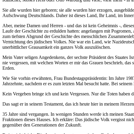
Sie alle wurden hier geboren; sie alle wurden hier erzogen, ausgebild
Aufschwung Deutschlands. Daher ist dieses Land, Ihr Land, im Inner
Aber, meine Damen und Herren - und das ist kein Geheimnis -, dieses
Laufe der Geschichte zu erdulden hatten: angefangen mit Pogromen, 
zum tiefsten Abgrund der Geschichte des menschlichen Zusammenleben
Vernichtung des jüdischen Volkes. Nie war ein Land, wie Nazideutschla
unerbittlicher Grausamkeit ein ganzes Volk auszulöschen.
Mein Vater seligen Angedenkens, der sechste Präsident des Staates Is
nie vergessen, mit welchen Worten er mir das Grauen beschrieb, das si
Erden.
Wie Sie vorhin erwähnten, Frau Bundestagspräsidentin: Im Jahre 1987 
Jahrzehnte, nachdem er es zum letzten Mal besucht hatte. Bei seinem B
Kein Vergeben bringe ich und kein Vergessen. Nur die Toten haben d
Das sagt er in seinem Testament, das ich heute hier in meinem Herzen
35 Jahre sind vergangen. In wenigen Stunden werde ich meinen Staats
Fraktionen dieses Hauses. Ich erkläre: Das jüdische Volk vergisst ni
gegenüber den Generationen der Zukunft.