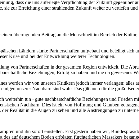
ung, dass die uns auferlegte Verpflichtung der Zukunft gegenüber auch
, sie zur Erreichung einer strahlenden Zukunft weiter zu vertiefen und 
 für einen überragenden Beitrag an die Menschheit im Bereich der Kultur
opäischen Ländern starke Partnerschaften aufgebaut und beteiligt sich 
ieser Krise und bei der Entwicklung weiterer Technologien.
icklung von Partnerschaften in der gesamten Region entwickelt. Die
hbarschaftliche Beziehungen, Erfolg zu haben und nie da gewesenes W
ines werden wir von unseren Kritikern jedoch immer verlangen: alles au
 einigen unserer Nachbarn sind wahr. Das gilt auch für die große Bedeu
s auch weiterhin tun - gute nachbarschaftliche Beziehungen und Frieden 
ästinensischen Nachbarn. Dies ist ein von Hoffnung und Glauben getrage
er, der Realität in die Augen zu sehen und alle Anstrengungen zu unte
ämpfen und ihn sofort einstellen. Erst gestern haben wir, Bundespräsid
g des auf deutschem Boden erfolgten fürchterlichen Massakers begangen