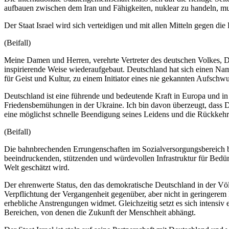
aufbauen zwischen dem Iran und Fähigkeiten, nuklear zu handeln, mus
Der Staat Israel wird sich verteidigen und mit allen Mitteln gegen di
(Beifall)
Meine Damen und Herren, verehrte Vertreter des deutschen Volkes, 
inspirierende Weise wiederaufgebaut. Deutschland hat sich einen Na
für Geist und Kultur, zu einem Initiator eines nie gekannten Aufsch
Deutschland ist eine führende und bedeutende Kraft in Europa und in
Friedensbemühungen in der Ukraine. Ich bin davon überzeugt, dass Deu
eine möglichst schnelle Beendigung seines Leidens und die Rückkehr 
(Beifall)
Die bahnbrechenden Errungenschaften im Sozialversorgungsbereich b
beeindruckenden, stützenden und würdevollen Infrastruktur für Bedü
Welt geschätzt wird.
Der ehrenwerte Status, den das demokratische Deutschland in der Völk
Verpflichtung der Vergangenheit gegenüber, aber nicht in geringere
erhebliche Anstrengungen widmet. Gleichzeitig setzt es sich intensi
Bereichen, von denen die Zukunft der Menschheit abhängt.