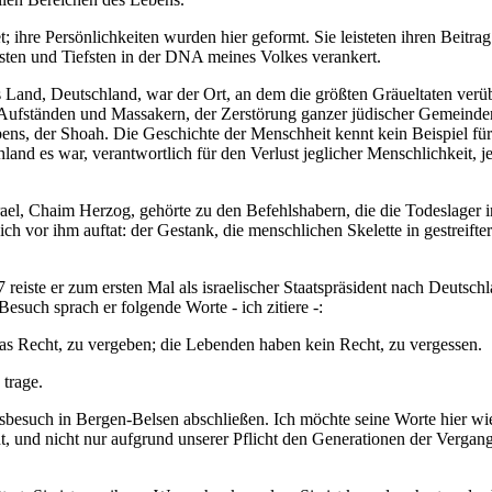
et; ihre Persönlichkeiten wurden hier geformt. Sie leisteten ihren Beit
sten und Tiefsten in der DNA meines Volkes verankert.
 Land, Deutschland, war der Ort, an dem die größten Gräueltaten verü
Aufständen und Massakern, der Zerstörung ganzer jüdischer Gemeinden,
s, der Shoah. Die Geschichte der Menschheit kennt kein Beispiel für
nd es war, verantwortlich für den Verlust jeglicher Menschlichkeit, je
rael, Chaim Herzog, gehörte zu den Befehlshabern, die die Todeslager 
ch vor ihm auftat: der Gestank, die menschlichen Skelette in gestreifte
reiste er zum ersten Mal als israelischer Staatspräsident nach Deutsc
esuch sprach er folgende Worte - ich zitiere -:
as Recht, zu vergeben; die Lebenden haben kein Recht, zu vergessen.
 trage.
besuch in Bergen-Belsen abschließen. Ich möchte seine Worte hier wied
cht, und nicht nur aufgrund unserer Pflicht den Generationen der Verga