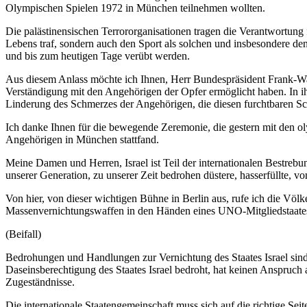
Olympischen Spielen 1972 in München teilnehmen wollten.
Die palästinensischen Terrororganisationen tragen die Verantwortung
Lebens traf, sondern auch den Sport als solchen und insbesondere den
und bis zum heutigen Tage verübt werden.
Aus diesem Anlass möchte ich Ihnen, Herr Bundespräsident Frank-Wa
Verständigung mit den Angehörigen der Opfer ermöglicht haben. In i
Linderung des Schmerzes der Angehörigen, die diesen furchtbaren Sch
Ich danke Ihnen für die bewegende Zeremonie, die gestern mit den o
Angehörigen in München stattfand.
Meine Damen und Herren, Israel ist Teil der internationalen Bestrebu
unserer Generation, zu unserer Zeit bedrohen düstere, hasserfüllte, 
Von hier, von dieser wichtigen Bühne in Berlin aus, rufe ich die Vö
Massenvernichtungswaffen in den Händen eines UNO-Mitgliedstaates, 
(Beifall)
Bedrohungen und Handlungen zur Vernichtung des Staates Israel sin
Daseinsberechtigung des Staates Israel bedroht, hat keinen Anspruch a
Zugeständnisse.
Die internationale Staatengemeinschaft muss sich auf die richtige Se