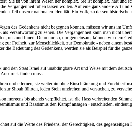
ttert. Sie ist von ihrem Wesen her komplex. Sie ist komplex, hart und 
h die Vergangenheit ruhen lassen wollen. Auf eine ganz andere Art und W
den Teil unserer nationalen Identität. Ein Volk, zu dessen historisch
Wegen des Gedenkens nicht begegnen können, müssen wir uns im Umf
e, als Verantwortung zu sehen. Die Vergangenheit kann man nicht überb
eiden, uns und Ihnen. Denn nur so, nur gemeinsam, können wir dem Ge
g zur Freiheit, zur Menschlichkeit, zur Demokratie - neben einem bestä
ker die Bedeutung des Gedenkens, werden sie als Beispiel für die ganz
 und den Staat Israel auf unabdingbare Art und Weise mit dem deutsc
 Ausdruck finden muss.
ren und erlernen, sie weiterhin ohne Einschränkung und Furcht erforsch
 zur Shoah führten, jeden Stein umdrehen und versuchen, zu verstehen
n morgens bis abends verpflichtet, ist, die Hass verbreitenden Stimmen
tisemitismus und Rassismus den Kampf ansagen - entschieden, eindeuti
et auf die Werte des Friedens, der Gerechtigkeit, des gegenseitigen R