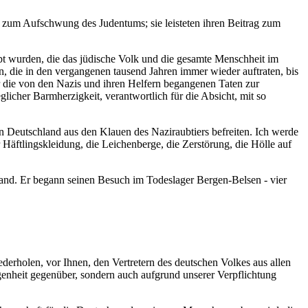
rag zum Aufschwung des Judentums; sie leisteten ihren Beitrag zum
bt wurden, die das jüdische Volk und die gesamte Menschheit im
 die in den vergangenen tausend Jahren immer wieder auftraten, bis
 die von den Nazis und ihren Helfern begangenen Taten zur
glicher Barmherzigkeit, verantwortlich für die Absicht, mit so
in Deutschland aus den Klauen des Naziraubtiers befreiten. Ich werde
r Häftlingskleidung, die Leichenberge, die Zerstörung, die Hölle auf
hland. Er begann seinen Besuch im Todeslager Bergen-Belsen - vier
erholen, vor Ihnen, den Vertretern des deutschen Volkes aus allen
ngenheit gegenüber, sondern auch aufgrund unserer Verpflichtung