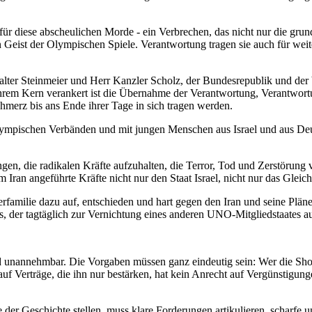
 für diese abscheulichen Morde - ein Verbrechen, das nicht nur die g
 Geist der Olympischen Spiele. Verantwortung tragen sie auch für weite
lter Steinmeier und Herr Kanzler Scholz, der Bundesrepublik und der
hrem Kern verankert ist die Übernahme der Verantwortung, Verantwortu
merz bis ans Ende ihrer Tage in sich tragen werden.
lympischen Verbänden und mit jungen Menschen aus Israel und aus Deut
ngen, die radikalen Kräfte aufzuhalten, die Terror, Tod und Zerstörung
vom Iran angeführte Kräfte nicht nur den Staat Israel, nicht nur das Gl
lkerfamilie dazu auf, entschieden und hart gegen den Iran und seine P
der tagtäglich zur Vernichtung eines anderen UNO-Mitgliedstaates auf
d unannehmbar. Die Vorgaben müssen ganz eindeutig sein: Wer die Shoa
uf Verträge, die ihn nur bestärken, hat kein Anrecht auf Vergünstigunge
ite der Geschichte stellen, muss klare Forderungen artikulieren, scharf