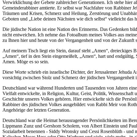
Verwirklichung der Gebete zahlreicher Generationen. Ich stehe hier a
Gemeinderabbiner amtierte. Er selbst war Nachfahre von Rabbiner Je
Träumen und Krisen, Schmerz und Heilung, Zerstörung und Unabhängig
Geboten und „Liebe deinen Nächsten wie dich selbst“ vielleicht das h
Die jüdische Nation ist eine Nation des Erinnerns. Das Gedenken bil
nicht entweichen. Ich nehme das Fotoalbum meines Volkes aus meinem
zu Ihnen hier und heute von der Vergangenheit und von der Zukunft sp
Auf meinem Tisch liegt ein Stein, darauf steht „Amen“, dreieckiges Br
„Amen“, tief in den Stein eingemeißelt, „Amen“, hart und endgültig
Amen. Möge es so sein.
Diese Worte schrieb ein israelische Dichter, der Jerusalemer Jehuda
vorsichtig zwischen Stolz und Schmerz der jüdischen Vergangenheit 
Deutschland war während Hunderten und Tausenden von Jahren eine prä
Vielfalt entwickelte, in Religion, Kultur, Geist, Politik, Wissenscha
Geschichte unseres Volkes gehören. Hier entwickelte sich die Persön
Rabbiner des jüdischen Volkes ausgebildet: von Rabbi Meir von Roth
Angehörige der letzten Generation.
Deutschland war die Heimat herausragender Persönlichkeiten im Bere
Lippmann Zunz und Gershom Scholem, von Albert Einstein und Paul E
Sozialarbeit benennen - Siddy Wronsky und Cessi Rosenblüth - und na
Kalischer, Moses Hess oder Otto Warburg und viele, viele mehr - in a