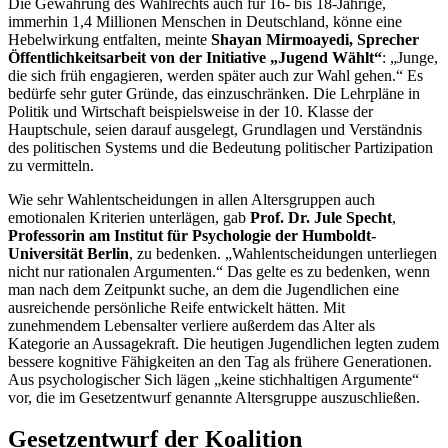
Die Gewährung des Wahlrechts auch für 16- bis 18-Jährige,
immerhin 1,4 Millionen Menschen in Deutschland, könne eine
Hebelwirkung entfalten, meinte
Shayan Mirmoayedi, Sprecher
Öffentlichkeitsarbeit von der Initiative „Jugend Wählt“
: „Junge,
die sich früh engagieren, werden später auch zur Wahl gehen.“ Es
bedürfe sehr guter Gründe, das einzuschränken. Die Lehrpläne in
Politik und Wirtschaft beispielsweise in der 10. Klasse der
Hauptschule, seien darauf ausgelegt, Grundlagen und Verständnis
des politischen Systems und die Bedeutung politischer Partizipation
zu vermitteln.
Wie sehr Wahlentscheidungen in allen Altersgruppen auch
emotionalen Kriterien unterlägen, gab
Prof. Dr.
Jule Specht
,
Professorin am Institut für Psychologie der Humboldt-
Universität Berlin
, zu bedenken. „Wahlentscheidungen unterliegen
nicht nur rationalen Argumenten.“ Das gelte es zu bedenken, wenn
man nach dem Zeitpunkt suche, an dem die Jugendlichen eine
ausreichende persönliche Reife entwickelt hätten. Mit
zunehmendem Lebensalter verliere außerdem das Alter als
Kategorie an Aussagekraft. Die heutigen Jugendlichen legten zudem
bessere kognitive Fähigkeiten an den Tag als frühere Generationen.
Aus psychologischer Sich lägen „keine stichhaltigen Argumente“
vor, die im Gesetzentwurf genannte Altersgruppe auszuschließen.
Gesetzentwurf der Koalition