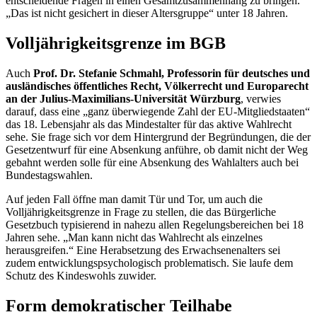
entscheidende Fragen in einen Gesamtzusammenhang zu bringen.
„Das ist nicht gesichert in dieser Altersgruppe“ unter 18 Jahren.
Volljährigkeitsgrenze im BGB
Auch
Prof. Dr.
Stefanie Schmahl, Professorin für deutsches und
ausländisches öffentliches Recht, Völkerrecht und Europarecht
an der Julius-Maximilians-Universität Würzburg
, verwies
darauf, dass eine „ganz überwiegende Zahl der EU-Mitgliedstaaten“
das 18. Lebensjahr als das Mindestalter für das aktive Wahlrecht
sehe. Sie frage sich vor dem Hintergrund der Begründungen, die der
Gesetzentwurf für eine Absenkung anführe, ob damit nicht der Weg
gebahnt werden solle für eine Absenkung des Wahlalters auch bei
Bundestagswahlen.
Auf jeden Fall öffne man damit Tür und Tor, um auch die
Volljährigkeitsgrenze in Frage zu stellen, die das Bürgerliche
Gesetzbuch typisierend in nahezu allen Regelungsbereichen bei 18
Jahren sehe. „Man kann nicht das Wahlrecht als einzelnes
herausgreifen.“ Eine Herabsetzung des Erwachsenenalters sei
zudem entwicklungspsychologisch problematisch. Sie laufe dem
Schutz des Kindeswohls zuwider.
Form demokratischer Teilhabe