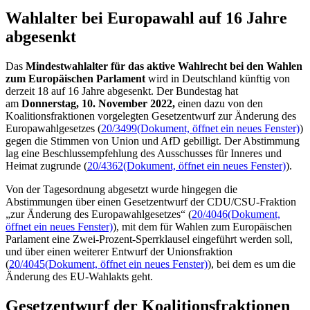
Wahlalter bei Europawahl auf 16 Jahre
abgesenkt
Das
Mindestwahlalter für das aktive Wahlrecht bei den Wahlen
zum Europäischen Parlament
wird in Deutschland künftig von
derzeit 18 auf 16 Jahre abgesenkt. Der Bundestag hat
am
Donnerstag, 10. November 2022,
einen dazu von den
Koalitionsfraktionen vorgelegten Gesetzentwurf zur Änderung des
Europawahlgesetzes (
20/3499
(Dokument, öffnet ein neues Fenster)
)
gegen die Stimmen von Union und AfD gebilligt. Der Abstimmung
lag eine Beschlussempfehlung des Ausschusses für Inneres und
Heimat zugrunde (
20/4362
(Dokument, öffnet ein neues Fenster)
).
Von der Tagesordnung abgesetzt wurde hingegen die
Abstimmungen über einen Gesetzentwurf der CDU/CSU-Fraktion
„zur Änderung des Europawahlgesetzes“ (
20/4046
(Dokument,
öffnet ein neues Fenster)
), mit dem für Wahlen zum Europäischen
Parlament eine Zwei-Prozent-Sperrklausel eingeführt werden soll,
und über einen weiterer Entwurf der Unionsfraktion
(
20/4045
(Dokument, öffnet ein neues Fenster)
), bei dem es um die
Änderung des EU-Wahlakts geht.
Gesetzentwurf der Koalitionsfraktionen