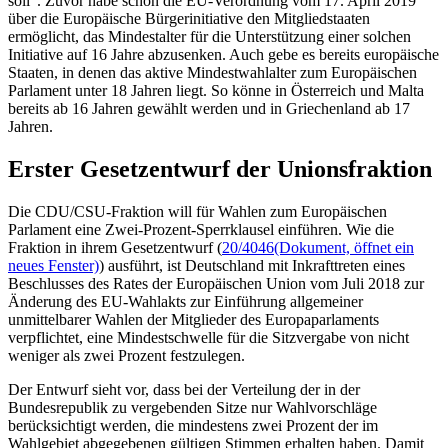
soll“. Zuvor habe schon die EU-Verordnung vom 17. April 2019
über die Europäische Bürgerinitiative den Mitgliedstaaten
ermöglicht, das Mindestalter für die Unterstützung einer solchen
Initiative auf 16 Jahre abzusenken. Auch gebe es bereits europäische
Staaten, in denen das aktive Mindestwahlalter zum Europäischen
Parlament unter 18 Jahren liegt. So könne in Österreich und Malta
bereits ab 16 Jahren gewählt werden und in Griechenland ab 17
Jahren.
Erster Gesetzentwurf der Unionsfraktion
Die CDU/CSU-Fraktion will für Wahlen zum Europäischen
Parlament eine Zwei-Prozent-Sperrklausel einführen. Wie die
Fraktion in ihrem Gesetzentwurf (
20/4046
(Dokument, öffnet ein
neues Fenster)
) ausführt, ist Deutschland mit Inkrafttreten eines
Beschlusses des Rates der Europäischen Union vom Juli 2018 zur
Änderung des EU-Wahlakts zur Einführung allgemeiner
unmittelbarer Wahlen der Mitglieder des Europaparlaments
verpflichtet, eine Mindestschwelle für die Sitzvergabe von nicht
weniger als zwei Prozent festzulegen.
Der Entwurf sieht vor, dass bei der Verteilung der in der
Bundesrepublik zu vergebenden Sitze nur Wahlvorschläge
berücksichtigt werden, die mindestens zwei Prozent der im
Wahlgebiet abgegebenen gültigen Stimmen erhalten haben. Damit