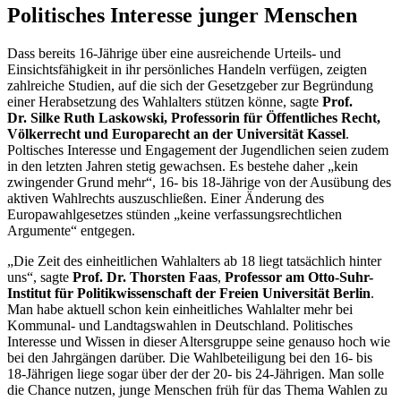
Politisches Interesse junger Menschen
Dass bereits 16-Jährige über eine ausreichende Urteils- und
Einsichtsfähigkeit in ihr persönliches Handeln verfügen, zeigten
zahlreiche Studien, auf die sich der Gesetzgeber zur Begründung
einer Herabsetzung des Wahlalters stützen könne, sagte
Prof.
Dr.
Si
lke Ruth Laskowski, Professorin für Öffentliches Recht,
Völkerrecht und Europarecht an der Uni
versität Kassel
.
Poltisches Interesse und Engagement der Jugendlichen seien zudem
in den letzten Jahren stetig gewachsen. Es bestehe daher „kein
zwingender Grund mehr“, 16- bis 18-Jährige von der Ausübung des
aktiven Wahlrechts auszuschließen. Einer Änderung des
Europawahlgesetzes stünden „keine verfassungsrechtlichen
Argumente“ entgegen.
„Die Zeit des einheitlichen Wahlalters ab 18 liegt tatsächlich hinter
uns“, sagte
Prof. Dr.
Thorsten Faas
,
Professor am Otto-Suhr-
Institut für Politikwissenschaft der Freien Universität Berlin
.
Man habe aktuell schon kein einheitliches Wahlalter mehr bei
Kommunal- und Landtagswahlen in Deutschland. Politisches
Interesse und Wissen in dieser Altersgruppe seine genauso hoch wie
bei den Jahrgängen darüber. Die Wahlbeteiligung bei den 16- bis
18-Jährigen liege sogar über der der 20- bis 24-Jährigen. Man solle
die Chance nutzen, junge Menschen früh für das Thema Wahlen zu