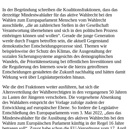
In der Begründung schreiben die Koalitionsfraktionen, dass das
derzeitige Mindestwahlalter für das aktive Wahlrecht bei den
Wahlen zum Europaparlament Menschen vom Wahlrecht
ausschließe, „die an zahlreichen Stellen in der Gesellschaft
Verantwortung übernehmen und sich in den politischen Prozess
einbringen können und wollen“. Gerade die junge Generation
werde durch Fragen betroffen sein, die aktuell Gegenstand
demokratischer Entscheidungsprozesse sind. Themen wie
beispielsweise der Schutz des Klimas, die Ausgestaltung der
sozialen Sicherungssysteme angesichts des demographischen
Wandels, die Prioritätensetzung bei öffentlichen Investitionen und
die Regulierung des Internets sowie die hierzu getroffenen
Entscheidungen gestalteten die Zukunft nachhaltig und hätten damit
Wirkung weit über Legislaturperioden hinaus.
Wie die drei Fraktionen weiter ausführen, hat sich die
Altersverteilung der Wahlberechtigten in den vergangenen 50 Jahren
zu Lasten der Jüngeren verschoben. Die vorgesehene Absenkung
des Wahlalters entspricht der Vorlage zufolge zudem der
Entwicklung auf europäischer Ebene. So fordere die Legislative
Entschließung des Europaparlaments vom 3. Mai 2022, „dass das
Mindestwahlalter für die Ausübung des aktiven Wahlrechts bei den
Wahlen zum Europäischen Parlament künftig in der Regel 16 Jahre
betragen soll“. Zuvor habe schon die EU-Verordnung vom 17. April