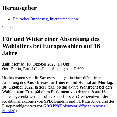
Herausgeber
Deutscher Bundestag, Internetredaktion
Inneres
Für und Wider einer Absenkung des
Wahlalters bei Europawahlen auf 16
Jahre
Zeit:
Montag, 10. Oktober 2022, 14 Uhr
Ort:
Berlin, Paul-Löbe-Haus, Sitzungssaal E 600
Uneins waren sich die Sachverständigen in einer öffentlichen
Anhörung des
Ausschusses für Inneres und Heimat
am
Montag,
10. Oktober 2022,
in der Frage, ob das aktive
Wahlrecht bei den
Wahlen zum Europäischen Parlament
von derzeit 18 auf 16
Jahre abgesenkt werden sollte. So sieht es ein Gesetzentwurf der
Koalitionsfraktionen von SPD, Bündnis und FDP zur Änderung des
Europawahlgesetzes vor (
20/3499
(Dokument, öffnet ein neues
Fenster)
).