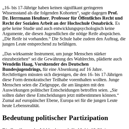
„16- bis 17-Jährige haben keinen signifikant geringeren
Wissensstand als die folgenden Kohorten“, sagte dagegen
Prof.
Dr.
Herrmann Heußner
,
Professor für Öffentliches Recht und
Recht der Sozialen Arbeit an der Hochschule Osnabrück
. Es
gebe keine Studie und auch entwicklungspsychologisch keine
Argumente, die diesen Jugendlichen die nötige Reife absprächen.
„Die Reife ist vorhanden.“ Die Schule habe zudem den Auftrag, die
jungen Leute entsprechend zu befähigen.
„Das wirksamste Instrument, um junge Menschen stärker
einzubeziehen“ sei die Gewährung des Wahlrechts, plädierte auch
Wendelin Haag, Vorsitzender des Deutschen
Bundesjugendrings,
für eine Absenkung auf 16 Jahre.
Rechtfertigen müssten sich diejenigen, die den 16- bis 17-Jährigen
diese Form demokratischer Teilhabe vorenthalten wollten. Junge
Menschen seien die Zielgruppe, die am längsten mit den
Auswirkungen politischer Entscheidungen betroffen seien. „Sie
sollten daher diese Entscheidungen jetzt mitbestimmen können.“
Zumal auf europäischer Ebene, Europa sei für die jungen Leute
heute Lebensrealität.
Bedeutung politischer Partizipation