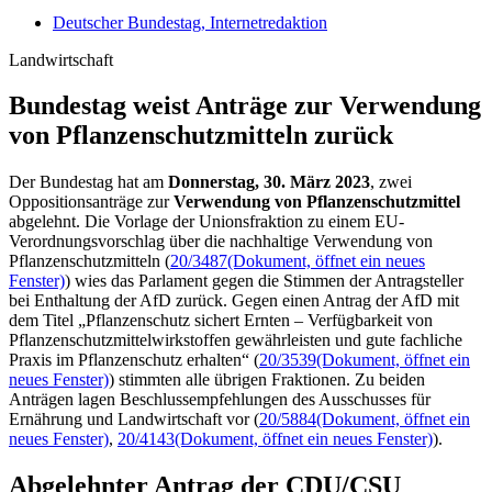
Deutscher Bundestag, Internetredaktion
Landwirtschaft
Bundestag weist Anträge zur Verwendung
von Pflanzen­schutzmitteln zurück
Der Bundestag hat am
Donnerstag, 30. März 2023
, zwei
Oppositionsanträge zur
Verwendung von Pflanzenschutzmittel
abgelehnt. Die Vorlage der Unionsfraktion zu einem EU-
Verordnungsvorschlag über die nachhaltige Verwendung von
Pflanzenschutzmitteln (
20/3487
(Dokument, öffnet ein neues
Fenster)
) wies das Parlament gegen die Stimmen der Antragsteller
bei Enthaltung der AfD zurück. Gegen einen Antrag der AfD mit
dem Titel „Pflanzenschutz sichert Ernten – Verfügbarkeit von
Pflanzenschutzmittelwirkstoffen gewährleisten und gute fachliche
Praxis im Pflanzenschutz erhalten“ (
20/3539
(Dokument, öffnet ein
neues Fenster)
) stimmten alle übrigen Fraktionen. Zu beiden
Anträgen lagen Beschlussempfehlungen des Ausschusses für
Ernährung und Landwirtschaft vor (
20/5884
(Dokument, öffnet ein
neues Fenster)
,
20/4143
(Dokument, öffnet ein neues Fenster)
).
Abgelehnter Antrag der CDU/CSU