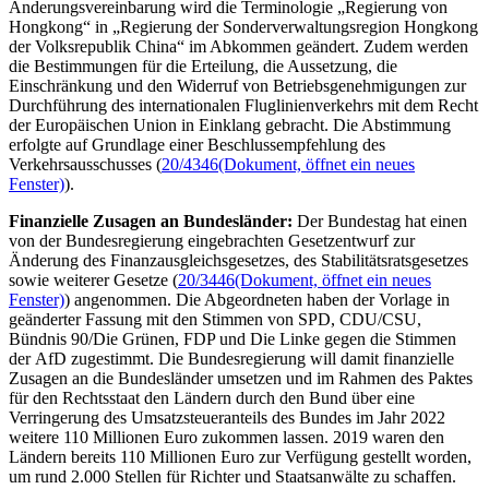
Änderungsvereinbarung wird die Terminologie „Regierung von
Hongkong“ in „Regierung der Sonderverwaltungsregion Hongkong
der Volksrepublik China“ im Abkommen geändert. Zudem werden
die Bestimmungen für die Erteilung, die Aussetzung, die
Einschränkung und den Widerruf von Betriebsgenehmigungen zur
Durchführung des internationalen Fluglinienverkehrs mit dem Recht
der Europäischen Union in Einklang gebracht. Die Abstimmung
erfolgte auf Grundlage einer Beschlussempfehlung des
Verkehrsausschusses (
20/4346
(Dokument, öffnet ein neues
Fenster)
).
Finanzielle Zusagen an Bundesländer:
Der Bundestag hat einen
von der Bundesregierung eingebrachten Gesetzentwurf zur
Änderung des Finanzausgleichsgesetzes, des Stabilitätsratsgesetzes
sowie weiterer Gesetze (
20/3446
(Dokument, öffnet ein neues
Fenster)
) angenommen. Die Abgeordneten haben der Vorlage in
geänderter Fassung mit den Stimmen von SPD, CDU/CSU,
Bündnis 90/Die Grünen, FDP und Die Linke gegen die Stimmen
der AfD zugestimmt. Die Bundesregierung will damit finanzielle
Zusagen an die Bundesländer umsetzen und im Rahmen des Paktes
für den Rechtsstaat den Ländern durch den Bund über eine
Verringerung des Umsatzsteueranteils des Bundes im Jahr 2022
weitere 110 Millionen Euro zukommen lassen. 2019 waren den
Ländern bereits 110 Millionen Euro zur Verfügung gestellt worden,
um rund 2.000 Stellen für Richter und Staatsanwälte zu schaffen.