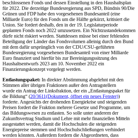
beschlossenen Fonds und dessen Einstellung in den Haushaltsplan
für 2022. Die derzeitige Bundesregierung aus SPD, Bündnis 90/Die
Grünen und FDP habe den vorgesehenen Bundesanteil (eine
Milliarde Euro) für den Fonds um die Hälfte gekürzt, kritisiert die
Union. Sie fordert deshalb, den in der 19. Legislaturperiode
geplanten Fonds noch 2022 umzusetzen. Ein Nichtzustandekommen
dürfe nicht riskiert werden. Stattdessen müsse bei einer fehlenden
Beteiligung der Länder das Fondsvolumen alleinig durch den Bund
mit dem dafür ursprünglich von der CDU/CSU-geführten
Bundesregierung vorgesehenen Bundesanteil von einer Milliarde
Euro finanziert und hierfür bis zur Bereinigungssitzung des
Haushaltsentwurfs 2023 am 10. November 2022 ein
Finanzierungskonzept vorgelegt werden.
Entlastungspaket:
In direkter Abstimmung abgelehnt mit den
Stimmen aller übrigen Fraktionen außer den Antragstellern
wurde ein Antrag der Linksfraktion, der ein „Entlastungspaket für
die Bildung“ (
20/3611
(Dokument, öffnet ein neues Fenster)
)
forderte. Angesichts der drohenden Energiekrise und steigenden
Preisen fordert die Fraktion mehrere Gesetze und Programme, um
das Bildungswesen zu entlasten. So solle unter anderem der
Zukunftsvertrag Studium und Lehre mit mehr finanziellen Mitteln
ausgestattet werden, damit die Hochschulen die steigenden
Energiepreise stemmen und Hochschulschließungen verhindert
werden könnten. Außerdem fordern die Abgeordneten, dass