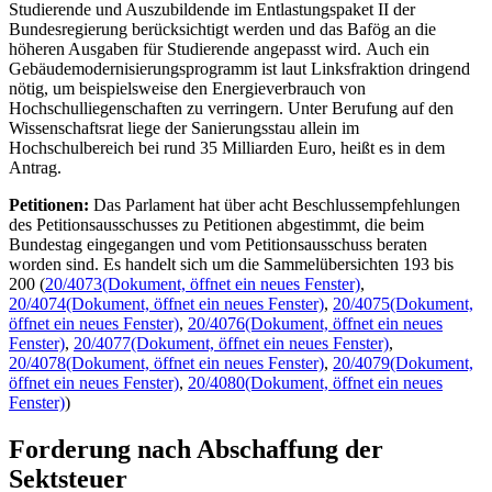
Studierende und Auszubildende im Entlastungspaket II der
Bundesregierung berücksichtigt werden und das Bafög an die
höheren Ausgaben für Studierende angepasst wird. Auch ein
Gebäudemodernisierungsprogramm ist laut Linksfraktion dringend
nötig, um beispielsweise den Energieverbrauch von
Hochschulliegenschaften zu verringern. Unter Berufung auf den
Wissenschaftsrat liege der Sanierungsstau allein im
Hochschulbereich bei rund 35 Milliarden Euro, heißt es in dem
Antrag.
Petitionen:
Das Parlament hat über acht Beschlussempfehlungen
des Petitionsausschusses zu Petitionen abgestimmt, die beim
Bundestag eingegangen und vom Petitionsausschuss beraten
worden sind. Es handelt sich um die Sammelübersichten 193 bis
200 (
20/4073
(Dokument, öffnet ein neues Fenster)
,
20/4074
(Dokument, öffnet ein neues Fenster)
,
20/4075
(Dokument,
öffnet ein neues Fenster)
,
20/4076
(Dokument, öffnet ein neues
Fenster)
,
20/4077
(Dokument, öffnet ein neues Fenster)
,
20/4078
(Dokument, öffnet ein neues Fenster)
,
20/4079
(Dokument,
öffnet ein neues Fenster)
,
20/4080
(Dokument, öffnet ein neues
Fenster)
)
Forderung nach Abschaffung der
Sektsteuer