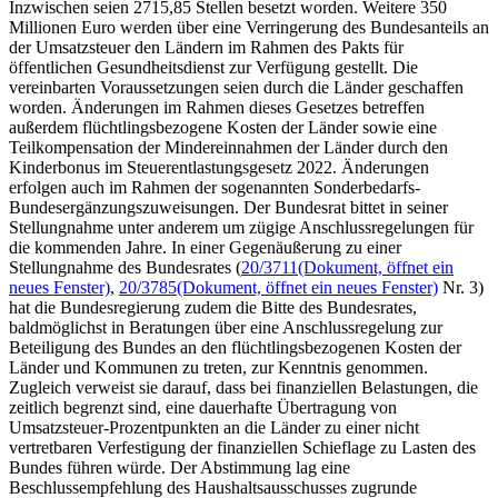
Inzwischen seien 2715,85 Stellen besetzt worden. Weitere 350
Millionen Euro werden über eine Verringerung des Bundesanteils an
der Umsatzsteuer den Ländern im Rahmen des Pakts für
öffentlichen Gesundheitsdienst zur Verfügung gestellt. Die
vereinbarten Voraussetzungen seien durch die Länder geschaffen
worden. Änderungen im Rahmen dieses Gesetzes betreffen
außerdem flüchtlingsbezogene Kosten der Länder sowie eine
Teilkompensation der Mindereinnahmen der Länder durch den
Kinderbonus im Steuerentlastungsgesetz 2022. Änderungen
erfolgen auch im Rahmen der sogenannten Sonderbedarfs-
Bundesergänzungszuweisungen. Der Bundesrat bittet in seiner
Stellungnahme unter anderem um zügige Anschlussregelungen für
die kommenden Jahre. In einer Gegenäußerung zu einer
Stellungnahme des Bundesrates (
20/3711
(Dokument, öffnet ein
neues Fenster)
,
20/3785
(Dokument, öffnet ein neues Fenster)
Nr. 3)
hat die Bundesregierung zudem die Bitte des Bundesrates,
baldmöglichst in Beratungen über eine Anschlussregelung zur
Beteiligung des Bundes an den flüchtlingsbezogenen Kosten der
Länder und Kommunen zu treten, zur Kenntnis genommen.
Zugleich verweist sie darauf, dass bei finanziellen Belastungen, die
zeitlich begrenzt sind, eine dauerhafte Übertragung von
Umsatzsteuer-Prozentpunkten an die Länder zu einer nicht
vertretbaren Verfestigung der finanziellen Schieflage zu Lasten des
Bundes führen würde. Der Abstimmung lag eine
Beschlussempfehlung des Haushaltsausschusses zugrunde