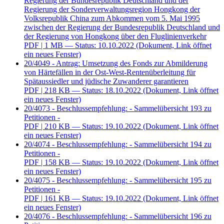
Regierung der Bundesrepublik Deutschland und der
Regierung der Sonderverwaltungsregion Hongkong der
Volksrepublik China zum Abkommen vom 5. Mai 1995
zwischen der Regierung der Bundesrepublik Deutschland und
der Regierung von Hongkong über den Fluglinienverkehr
PDF
| 1 MB — Status: 10.10.2022
(Dokument, Link öffnet
ein neues Fenster)
20/4049 - Antrag: Umsetzung des Fonds zur Abmilderung
von Härtefällen in der Ost-West-Rentenüberleitung für
Spätaussiedler und jüdische Zuwanderer garantieren
PDF
| 218 KB — Status: 18.10.2022
(Dokument, Link öffnet
ein neues Fenster)
20/4073 - Beschlussempfehlung: - Sammelübersicht 193 zu
Petitionen -
PDF
| 210 KB — Status: 19.10.2022
(Dokument, Link öffnet
ein neues Fenster)
20/4074 - Beschlussempfehlung: - Sammelübersicht 194 zu
Petitionen -
PDF
| 158 KB — Status: 19.10.2022
(Dokument, Link öffnet
ein neues Fenster)
20/4075 - Beschlussempfehlung: - Sammelübersicht 195 zu
Petitionen -
PDF
| 161 KB — Status: 19.10.2022
(Dokument, Link öffnet
ein neues Fenster)
20/4076 - Beschlussempfehlung: - Sammelübersicht 196 zu