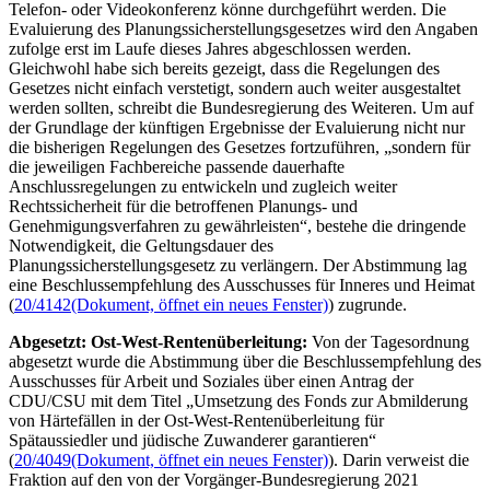
Telefon- oder Videokonferenz könne durchgeführt werden. Die
Evaluierung des Planungssicherstellungsgesetzes wird den Angaben
zufolge erst im Laufe dieses Jahres abgeschlossen werden.
Gleichwohl habe sich bereits gezeigt, dass die Regelungen des
Gesetzes nicht einfach verstetigt, sondern auch weiter ausgestaltet
werden sollten, schreibt die Bundesregierung des Weiteren. Um auf
der Grundlage der künftigen Ergebnisse der Evaluierung nicht nur
die bisherigen Regelungen des Gesetzes fortzuführen, „sondern für
die jeweiligen Fachbereiche passende dauerhafte
Anschlussregelungen zu entwickeln und zugleich weiter
Rechtssicherheit für die betroffenen Planungs- und
Genehmigungsverfahren zu gewährleisten“, bestehe die dringende
Notwendigkeit, die Geltungsdauer des
Planungssicherstellungsgesetz zu verlängern. Der Abstimmung lag
eine Beschlussempfehlung des Ausschusses für Inneres und Heimat
(
20/4142
(Dokument, öffnet ein neues Fenster)
) zugrunde.
Abgesetzt: Ost-West-Rentenüberleitung:
Von der Tagesordnung
abgesetzt wurde die Abstimmung über die Beschlussempfehlung des
Ausschusses für Arbeit und Soziales über einen Antrag der
CDU/CSU mit dem Titel „Umsetzung des Fonds zur Abmilderung
von Härtefällen in der Ost-West-Rentenüberleitung für
Spätaussiedler und jüdische Zuwanderer garantieren“
(
20/4049
(Dokument, öffnet ein neues Fenster)
). Darin verweist die
Fraktion auf den von der Vorgänger-Bundesregierung 2021