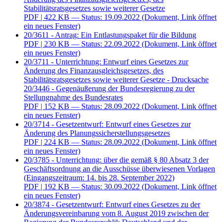
Stabilitätsratsgesetzes sowie weiterer Gesetze
PDF
| 422 KB — Status: 19.09.2022
(Dokument, Link öffnet
ein neues Fenster)
20/3611 - Antrag: Ein Entlastungspaket für die Bildung
PDF
| 230 KB — Status: 22.09.2022
(Dokument, Link öffnet
ein neues Fenster)
20/3711 - Unterrichtung: Entwurf eines Gesetzes zur
Änderung des Finanzausgleichsgesetzes, des
Stabilitätsratsgesetzes sowie weiterer Gesetze - Drucksache
20/3446 - Gegenäußerung der Bundesregierung zu der
Stellungnahme des Bundesrates
PDF
| 152 KB — Status: 28.09.2022
(Dokument, Link öffnet
ein neues Fenster)
20/3714 - Gesetzentwurf: Entwurf eines Gesetzes zur
Änderung des Planungssicherstellungsgesetzes
PDF
| 224 KB — Status: 28.09.2022
(Dokument, Link öffnet
ein neues Fenster)
20/3785 - Unterrichtung: über die gemäß § 80 Absatz 3 der
Geschäftsordnung an die Ausschüsse überwiesenen Vorlagen
(Eingangszeitraum: 14. bis 28. September 2022)
PDF
| 192 KB — Status: 30.09.2022
(Dokument, Link öffnet
ein neues Fenster)
20/3874 - Gesetzentwurf: Entwurf eines Gesetzes zu der
Änderungsvereinbarung vom 8. August 2019 zwischen der