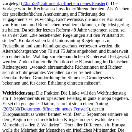
vorgelegt (
20/2558
(Dokument, öffnet ein neues Fenster)
). Die
Vorlage wird im Rechtsausschuss federführend beraten. Als Zeichen
der gesellschaftlichen Anerkennung und Förderung des
Engagements
sei es wichtig, Erschwernisse, die aus der Kollision
von Ehrenamt und Berufsleben resultieren können, möglichst gering
zu halten. Da seit der letzten Reform 48 Jahre vergangen seien, sei
es an der Zeit, „die bestehenden Regelungen auf den Prüfstand zu
stellen“. Konkret sollen laut Unionsantrag Regelungen zur
Freistellung und zum Kündigungsschutz verbessert werden, die
Altershöchstgrenze von 70 auf 75 Jahre angehoben und bundesweit
ein einheitlicher Wahltag zur ehrenamtlichen Richterwahl festgesetzt
werden. Zudem fordert die Fraktion eine Klarstellung im Deutschen
Richtergesetz, „wonach ehrenamtliche Richterinnen und Richter
sich durch ihr gesamtes Verhalten zu der freiheitlichen
demokratischen Grundordnung im Sinne des Grundgesetzes
bekennen und für deren Erhaltung eintreten müssen“.
Weltfriedenstag
: Die Fraktion Die Linke will den Weltfriedenstag
am 1. September als europäischen Feiertag in ganz Europa begehen.
Er sei ein geeignetes Datum, schreibt sie in einem Antrag
(
20/2430
(Dokument, öffnet ein neues Fenster)
), der im
Europaausschuss weiter beraten wird. Der 1. September erinnere an
den „Beginn des schrecklichsten Krieges in der Geschichte der
Menschheit – den 2. Weltkrieg“. Trotz aller Differenzen in Europa
wolle die Mehrheit der Menschen ein friedliches Miteinander. Die