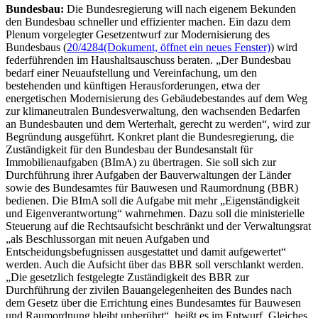
Bundesbau:
Die Bundesregierung will nach eigenem Bekunden
den Bundesbau schneller und effizienter machen. Ein dazu dem
Plenum vorgelegter Gesetzentwurf zur Modernisierung des
Bundesbaus (
20/4284
(Dokument, öffnet ein neues Fenster)
) wird
federführenden im Haushaltsauschuss beraten. „Der Bundesbau
bedarf einer Neuaufstellung und Vereinfachung, um den
bestehenden und künftigen Herausforderungen, etwa der
energetischen Modernisierung des Gebäudebestandes auf dem Weg
zur klimaneutralen Bundesverwaltung, den wachsenden Bedarfen
an Bundesbauten und dem Werterhalt, gerecht zu werden“, wird zur
Begründung ausgeführt. Konkret plant die Bundesregierung, die
Zuständigkeit für den Bundesbau der Bundesanstalt für
Immobilienaufgaben (BImA) zu übertragen. Sie soll sich zur
Durchführung ihrer Aufgaben der Bauverwaltungen der Länder
sowie des Bundesamtes für Bauwesen und Raumordnung (BBR)
bedienen. Die BImA soll die Aufgabe mit mehr „Eigenständigkeit
und Eigenverantwortung“ wahrnehmen. Dazu soll die ministerielle
Steuerung auf die Rechtsaufsicht beschränkt und der Verwaltungsrat
„als Beschlussorgan mit neuen Aufgaben und
Entscheidungsbefugnissen ausgestattet und damit aufgewertet“
werden. Auch die Aufsicht über das BBR soll verschlankt werden.
„Die gesetzlich festgelegte Zuständigkeit des BBR zur
Durchführung der zivilen Bauangelegenheiten des Bundes nach
dem Gesetz über die Errichtung eines Bundesamtes für Bauwesen
und Raumordnung bleibt unberührt“, heißt es im Entwurf. Gleiches