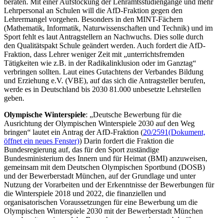
beraten. Mit einer Aufstockung der Lehramtsstudiengänge und mehr
Lehrpersonal an Schulen will die AfD-Fraktion gegen den
Lehrermangel vorgehen. Besonders in den MINT-Fächern
(Mathematik, Informatik, Naturwissenschaften und Technik) und im
Sport fehlt es laut Antragstellern an Nachwuchs. Dies solle durch
den Qualitätspakt Schule geändert werden. Auch fordert die AfD-
Fraktion, dass Lehrer weniger Zeit mit „unterrichtsfremden
Tätigkeiten wie z.B. in der Radikalinklusion oder im Ganztag“
verbringen sollten. Laut eines Gutachtens der Verbandes Bildung
und Erziehung e.V. (VBE), auf das sich die Antragsteller berufen,
werde es in Deutschland bis 2030 81.000 unbesetzte Lehrstellen
geben.
Olympische Winterspiele
: „Deutsche Bewerbung für die
Ausrichtung der Olympischen Winterspiele 2030 auf den Weg
bringen“ lautet ein Antrag der AfD-Fraktion (
20/2591
(Dokument,
öffnet ein neues Fenster)
) Darin fordert die Fraktion die
Bundesregierung auf, das für den Sport zuständige
Bundesministerium des Innern und für Heimat (BMI) anzuweisen,
gemeinsam mit dem Deutschen Olympischen Sportbund (DOSB)
und der Bewerberstadt München, auf der Grundlage und unter
Nutzung der Vorarbeiten und der Erkenntnisse der Bewerbungen für
die Winterspiele 2018 und 2022, die finanziellen und
organisatorischen Voraussetzungen für eine Bewerbung um die
Olympischen Winterspiele 2030 mit der Bewerberstadt München