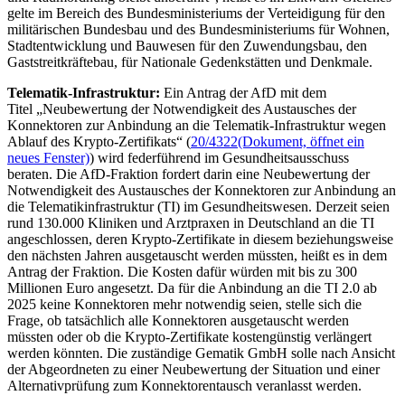
gelte im Bereich des Bundesministeriums der Verteidigung für den
militärischen Bundesbau und des Bundesministeriums für Wohnen,
Stadtentwicklung und Bauwesen für den Zuwendungsbau, den
Gaststreitkräftebau, für Nationale Gedenkstätten und Denkmale.
Telematik-Infrastruktur:
Ein Antrag der AfD mit dem
Titel „Neubewertung der Notwendigkeit des Austausches der
Konnektoren zur Anbindung an die Telematik-Infrastruktur wegen
Ablauf des Krypto-Zertifikats“ (
20/4322
(Dokument, öffnet ein
neues Fenster)
) wird federführend im Gesundheitsausschuss
beraten. Die AfD-Fraktion fordert darin eine Neubewertung der
Notwendigkeit des Austausches der Konnektoren zur Anbindung an
die Telematikinfrastruktur (TI) im Gesundheitswesen. Derzeit seien
rund 130.000 Kliniken und Arztpraxen in Deutschland an die TI
angeschlossen, deren Krypto-Zertifikate in diesem beziehungsweise
den nächsten Jahren ausgetauscht werden müssten, heißt es in dem
Antrag der Fraktion. Die Kosten dafür würden mit bis zu 300
Millionen Euro angesetzt. Da für die Anbindung an die TI 2.0 ab
2025 keine Konnektoren mehr notwendig seien, stelle sich die
Frage, ob tatsächlich alle Konnektoren ausgetauscht werden
müssten oder ob die Krypto-Zertifikate kostengünstig verlängert
werden könnten. Die zuständige Gematik GmbH solle nach Ansicht
der Abgeordneten zu einer Neubewertung der Situation und einer
Alternativprüfung zum Konnektorentausch veranlasst werden.