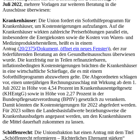
Juli 2022
, mehrere Vorlagen zur weiteren Beratung in die
Ausschüsse überwiesen:
Krankenhäuser
: Die Union fordert ein Soforthilfeprogramm für
Krankenhäuser, um Kostensteigerungen aufzufangen. Auf die
Krankenhäuser wirkten zahlreiche Preiserhöhungen parallel ein,
insbesondere die Energiekosten sowie die Kosten von Waren- und
Medizinprodukteherstellern, heißt es in einem
Antrag (
20/2375
(Dokument, öffnet ein neues Fenster)
), der zur
federführenden Beratung an den Gesundheitsausschuss überwiesen
wurde. Die kurzfristig nur in Teilen refinanzierbaren,
inflationsbedingten Kostensteigerungen brächten die Krankenhäuser
in eine wirtschaftliche Schieflage, die es mit einem
Soforthilfeprogramm abzuwehren gelte. Die Abgeordneten schlagen
vor, einen unterjährigen Rechnungszuschlag mit Wirkung ab dem 1.
Juli 2022 in Höhe von 4,54 Prozent im Krankenhausentgeltgesetz
(KHEntgG) sowie in Höhe von 2,27 Prozent in der
Bundespflegesatzverordnung (BPflV) gesetzlich zu verankern.
Damit könnten die Kostensteigerungen für 2022 abgefedert werden.
Für 2023 sollten die Landesbasisfallwerte beziehungsweise die
Krankenhausbudgets angepasst werden, um den Krankenhäusern
die Mittel dauerhaft zukommen zu lassen.
Schöffenrecht
: Die Unionsfraktion hat einen Antrag mit dem Titel
„Schöffenrecht reformieren – Richterliches Ehrenamt stärken“