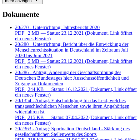
mehr anzeigen
Dokumente
20/270 - Unterrichtung: Jahresbericht 2020
PDF
| 2 MB — Status: 23.12.2021
(Dokument, Link öffnet
ein neues Fenster)
20/280 - Unterrichtung: Bericht über die Entwicklung der
Menschenrechtssituation in Deutschland im Zeitraum Juli
2020 bis Juni 2021
PDF
| 5 MB — Status: 23.12.2021
(Dokument, Link öffnet
ein neues Fenster)
20/286 - Antrag: Änderung der Geschäftsordnung des
Deutschen Bundestages hier: Ausschussöffentlichkeit und
Zugang zu Dokumenten
PDF
| 244 KB — Status: 16.12.2021
(Dokument, Link öffnet
ein neues Fenster)
20/1354 - Antrag: Entschuldigung für das Leid, welches
transgeschlechtlichen Menschen sowie ihren Angehörigen
widerfahren ist
PDF
| 215 KB — Status: 07.04.2022
(Dokument, Link öffnet
ein neues Fenster)
20/2363 - Antrag: Sportnation Deutschland - Stärkung des
gesellschaftlichen Stellenwerts des Sports
PDF
| 218 KB — Status: 21.06.2022
(Dokument, Link öffnet