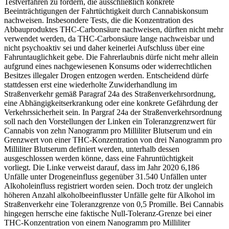
Testverfahren zu fördern, die ausschließlich konkrete
Beeinträchtigungen der Fahrtüchtigkeit durch Cannabiskonsum
nachweisen. Insbesondere Tests, die die Konzentration des
Abbauproduktes THC-Carbonsäure nachweisen, dürften nicht mehr
verwendet werden, da THC-Carbonsäure lange nachweisbar und
nicht psychoaktiv sei und daher keinerlei Aufschluss über eine
Fahruntauglichkeit gebe. Die Fahrerlaubnis dürfe nicht mehr allein
aufgrund eines nachgewiesenen Konsums oder widerrechtlichen
Besitzes illegaler Drogen entzogen werden. Entscheidend dürfe
stattdessen erst eine wiederholte Zuwiderhandlung im
Straßenverkehr gemäß Paragraf 24a des Straßenverkehrsordnung,
eine Abhängigkeitserkrankung oder eine konkrete Gefährdung der
Verkehrssicherheit sein. In Pargraf 24a der Straßenverkehrsordnung
soll nach den Vorstellungen der Linken ein Toleranzgrenzwert für
Cannabis von zehn Nanogramm pro Milliliter Blutserum und ein
Grenzwert von einer THC-Konzentration von drei Nanogramm pro
Milliliter Blutserum definiert werden, unterhalb dessen
ausgeschlossen werden könne, dass eine Fahruntüchtigkeit
vorliegt. Die Linke verweist darauf, dass im Jahr 2020 6,186
Unfälle unter Drogeneinfluss gegenüber 31.540 Unfällen unter
Alkoholeinfluss registriert worden seien. Doch trotz der ungleich
höheren Anzahl alkoholbeeinflusster Unfälle gelte für Alkohol im
Straßenverkehr eine Toleranzgrenze von 0,5 Promille. Bei Cannabis
hingegen herrsche eine faktische Null-Toleranz-Grenze bei einer
THC-Konzentration von einem Nanogramm pro Milliliter