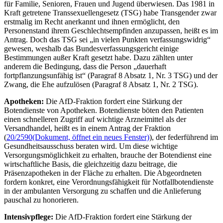
für Familie, Senioren, Frauen und Jugend überwiesen. Das 1981 in
Kraft getretene Transsexuellengesetz (TSG) habe Transgender zwar
erstmalig im Recht anerkannt und ihnen ermöglicht, den
Personenstand ihrem Geschlechtsempfinden anzupassen, heißt es im
Antrag. Doch das TSG sei „in vielen Punkten verfassungswidrig“
gewesen, weshalb das Bundesverfassungsgericht einige
Bestimmungen außer Kraft gesetzt habe. Dazu zählten unter
anderem die Bedingung, dass die Person „dauerhaft
fortpflanzungsunfähig ist“ (Paragraf 8 Absatz 1, Nr. 3 TSG) und der
Zwang, die Ehe aufzulösen (Paragraf 8 Absatz 1, Nr. 2 TSG).
Apotheken:
Die AfD-Fraktion fordert eine Stärkung der
Botendienste von Apotheken. Botendienste böten den Patienten
einen schnelleren Zugriff auf wichtige Arzneimittel als der
Versandhandel, heißt es in einem Antrag der Fraktion
(
20/2590
(Dokument, öffnet ein neues Fenster)
), der federführend im
Gesundheitsausschuss beraten wird. Um diese wichtige
Versorgungsmöglichkeit zu erhalten, brauche der Botendienst eine
wirtschaftliche Basis, die gleichzeitig dazu beitrage, die
Präsenzapotheken in der Fläche zu erhalten. Die Abgeordneten
fordern konkret, eine Verordnungsfähigkeit für Notfallbotendienste
in der ambulanten Versorgung zu schaffen und die Anlieferung
pauschal zu honorieren.
Intensivpflege:
Die AfD-Fraktion fordert eine Stärkung der