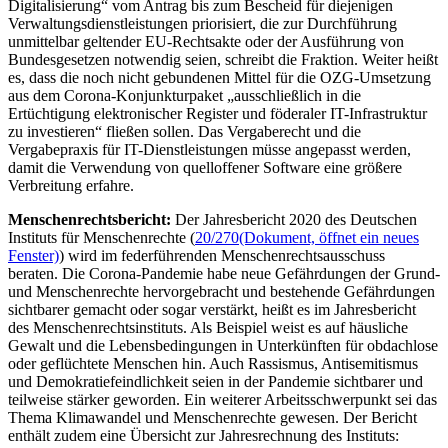
Digitalisierung“ vom Antrag bis zum Bescheid für diejenigen
Verwaltungsdienstleistungen priorisiert, die zur Durchführung
unmittelbar geltender EU-Rechtsakte oder der Ausführung von
Bundesgesetzen notwendig seien, schreibt die Fraktion. Weiter heißt
es, dass die noch nicht gebundenen Mittel für die OZG-Umsetzung
aus dem Corona-Konjunkturpaket „ausschließlich in die
Ertüchtigung elektronischer Register und föderaler IT-Infrastruktur
zu investieren“ fließen sollen. Das Vergaberecht und die
Vergabepraxis für IT-Dienstleistungen müsse angepasst werden,
damit die Verwendung von quelloffener Software eine größere
Verbreitung erfahre.
Menschenrechtsbericht:
Der Jahresbericht 2020 des Deutschen
Instituts für Menschenrechte (
20/270
(Dokument, öffnet ein neues
Fenster)
) wird im federführenden Menschenrechtsausschuss
beraten. Die Corona-Pandemie habe neue Gefährdungen der Grund-
und Menschenrechte hervorgebracht und bestehende Gefährdungen
sichtbarer gemacht oder sogar verstärkt, heißt es im Jahresbericht
des Menschenrechtsinstituts. Als Beispiel weist es auf häusliche
Gewalt und die Lebensbedingungen in Unterkünften für obdachlose
oder geflüchtete Menschen hin. Auch Rassismus, Antisemitismus
und Demokratiefeindlichkeit seien in der Pandemie sichtbarer und
teilweise stärker geworden. Ein weiterer Arbeitsschwerpunkt sei das
Thema Klimawandel und Menschenrechte gewesen. Der Bericht
enthält zudem eine Übersicht zur Jahresrechnung des Instituts: