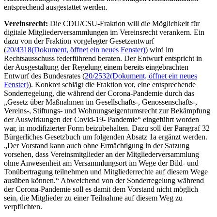
entsprechend ausgestattet werden.
Vereinsrecht:
Die CDU/CSU-Fraktion will die Möglichkeit für
digitale Mitgliederversammlungen im Vereinsrecht verankern. Ein
dazu von der Fraktion vorgelegter Gesetzentwurf
(
20/4318
(Dokument, öffnet ein neues Fenster)
) wird im
Rechtsausschuss federführend beraten. Der Entwurf entspricht in
der Ausgestaltung der Regelung einem bereits eingebrachten
Entwurf des Bundesrates (
20/2532
(Dokument, öffnet ein neues
Fenster)
). Konkret schlägt die Fraktion vor, eine entsprechende
Sonderregelung, die während der Corona-Pandemie durch das
„Gesetz über Maßnahmen im Gesellschafts-, Genossenschafts-,
Vereins-, Stiftungs- und Wohnungseigentumsrecht zur Bekämpfung
der Auswirkungen der Covid-19- Pandemie“ eingeführt worden
war, in modifizierter Form beizubehalten. Dazu soll der Paragraf 32
Bürgerliches Gesetzbuch um folgenden Absatz 1a ergänzt werden.
„Der Vorstand kann auch ohne Ermächtigung in der Satzung
vorsehen, dass Vereinsmitglieder an der Mitgliederversammlung
ohne Anwesenheit am Versammlungsort im Wege der Bild- und
Tonübertragung teilnehmen und Mitgliederrechte auf diesem Wege
ausüben können.“ Abweichend von der Sonderregelung während
der Corona-Pandemie soll es damit dem Vorstand nicht möglich
sein, die Mitglieder zu einer Teilnahme auf diesem Weg zu
verpflichten.