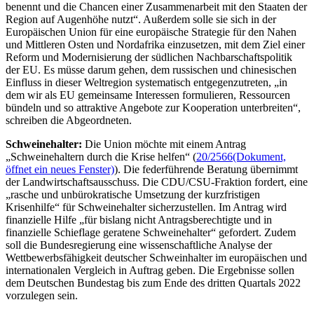
benennt und die Chancen einer Zusammenarbeit mit den Staaten der
Region auf Augenhöhe nutzt“. Außerdem solle sie sich in der
Europäischen Union für eine europäische Strategie für den Nahen
und Mittleren Osten und Nordafrika einzusetzen, mit dem Ziel einer
Reform und Modernisierung der südlichen Nachbarschaftspolitik
der EU. Es müsse darum gehen, dem russischen und chinesischen
Einfluss in dieser Weltregion systematisch entgegenzutreten, „in
dem wir als EU gemeinsame Interessen formulieren, Ressourcen
bündeln und so attraktive Angebote zur Kooperation unterbreiten“,
schreiben die Abgeordneten.
Schweinehalter:
Die Union möchte mit einem Antrag
„Schweinehaltern durch die Krise helfen“ (
20/2566
(Dokument,
öffnet ein neues Fenster)
). Die federführende Beratung übernimmt
der Landwirtschaftsausschuss. Die CDU/CSU-Fraktion fordert, eine
„rasche und unbürokratische Umsetzung der kurzfristigen
Krisenhilfe“ für Schweinehalter sicherzustellen. Im Antrag wird
finanzielle Hilfe „für bislang nicht Antragsberechtigte und in
finanzielle Schieflage geratene Schweinehalter“ gefordert. Zudem
soll die Bundesregierung eine wissenschaftliche Analyse der
Wettbewerbsfähigkeit deutscher Schweinhalter im europäischen und
internationalen Vergleich in Auftrag geben. Die Ergebnisse sollen
dem Deutschen Bundestag bis zum Ende des dritten Quartals 2022
vorzulegen sein.