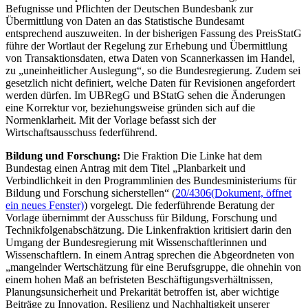
Befugnisse und Pflichten der Deutschen Bundesbank zur
Übermittlung von Daten an das Statistische Bundesamt
entsprechend auszuweiten. In der bisherigen Fassung des PreisStatG
führe der Wortlaut der Regelung zur Erhebung und Übermittlung
von Transaktionsdaten, etwa Daten von Scannerkassen im Handel,
zu „uneinheitlicher Auslegung“, so die Bundesregierung. Zudem sei
gesetzlich nicht definiert, welche Daten für Revisionen angefordert
werden dürfen. Im UBRegG und BStatG sehen die Änderungen
eine Korrektur vor, beziehungsweise gründen sich auf die
Normenklarheit. Mit der Vorlage befasst sich der
Wirtschaftsausschuss federführend.
Bildung und Forschung:
Die Fraktion Die Linke hat dem
Bundestag einen Antrag mit dem Titel „Planbarkeit und
Verbindlichkeit in den Programmlinien des Bundesministeriums für
Bildung und Forschung sicherstellen“ (
20/4306
(Dokument, öffnet
ein neues Fenster)
) vorgelegt. Die federführende Beratung der
Vorlage übernimmt der Ausschuss für Bildung, Forschung und
Technikfolgenabschätzung. Die Linkenfraktion kritisiert darin den
Umgang der Bundesregierung mit Wissenschaftlerinnen und
Wissenschaftlern. In einem Antrag sprechen die Abgeordneten von
„mangelnder Wertschätzung für eine Berufsgruppe, die ohnehin von
einem hohen Maß an befristeten Beschäftigungsverhältnissen,
Planungsunsicherheit und Prekarität betroffen ist, aber wichtige
Beiträge zu Innovation, Resilienz und Nachhaltigkeit unserer