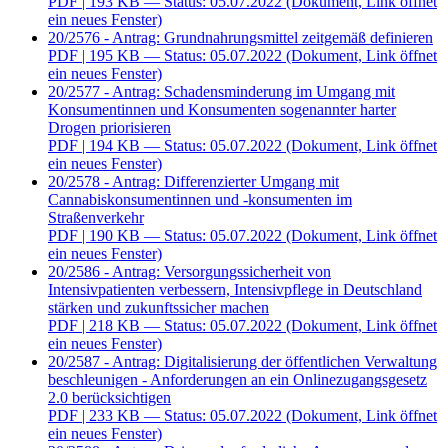
PDF
| 193 KB — Status: 05.07.2022
(Dokument, Link öffnet
ein neues Fenster)
20/2576 - Antrag: Grundnahrungsmittel zeitgemäß definieren
PDF
| 195 KB — Status: 05.07.2022
(Dokument, Link öffnet
ein neues Fenster)
20/2577 - Antrag: Schadensminderung im Umgang mit
Konsumentinnen und Konsumenten sogenannter harter
Drogen priorisieren
PDF
| 194 KB — Status: 05.07.2022
(Dokument, Link öffnet
ein neues Fenster)
20/2578 - Antrag: Differenzierter Umgang mit
Cannabiskonsumentinnen und -konsumenten im
Straßenverkehr
PDF
| 190 KB — Status: 05.07.2022
(Dokument, Link öffnet
ein neues Fenster)
20/2586 - Antrag: Versorgungssicherheit von
Intensivpatienten verbessern, Intensivpflege in Deutschland
stärken und zukunftssicher machen
PDF
| 218 KB — Status: 05.07.2022
(Dokument, Link öffnet
ein neues Fenster)
20/2587 - Antrag: Digitalisierung der öffentlichen Verwaltung
beschleunigen - Anforderungen an ein Onlinezugangsgesetz
2.0 berücksichtigen
PDF
| 233 KB — Status: 05.07.2022
(Dokument, Link öffnet
ein neues Fenster)