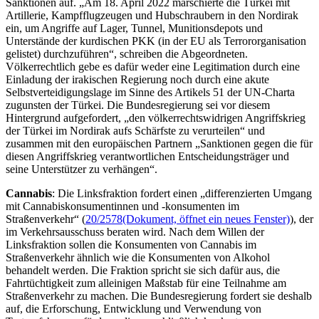
Sanktionen auf. „Am 18. April 2022 marschierte die Türkei mit
Artillerie, Kampfflugzeugen und Hubschraubern in den Nordirak
ein, um Angriffe auf Lager, Tunnel, Munitionsdepots und
Unterstände der kurdischen PKK (in der EU als Terrororganisation
gelistet) durchzuführen“, schreiben die Abgeordneten.
Völkerrechtlich gebe es dafür weder eine Legitimation durch eine
Einladung der irakischen Regierung noch durch eine akute
Selbstverteidigungslage im Sinne des Artikels 51 der UN-Charta
zugunsten der Türkei. Die Bundesregierung sei vor diesem
Hintergrund aufgefordert, „den völkerrechtswidrigen Angriffskrieg
der Türkei im Nordirak aufs Schärfste zu verurteilen“ und
zusammen mit den europäischen Partnern „Sanktionen gegen die für
diesen Angriffskrieg verantwortlichen Entscheidungsträger und
seine Unterstützer zu verhängen“.
Cannabis
: Die Linksfraktion fordert einen „differenzierten Umgang
mit Cannabiskonsumentinnen und -konsumenten im
Straßenverkehr“ (
20/2578
(Dokument, öffnet ein neues Fenster)
), der
im Verkehrsausschuss beraten wird. Nach dem Willen der
Linksfraktion sollen die Konsumenten von Cannabis im
Straßenverkehr ähnlich wie die Konsumenten von Alkohol
behandelt werden. Die Fraktion spricht sie sich dafür aus, die
Fahrtüchtigkeit zum alleinigen Maßstab für eine Teilnahme am
Straßenverkehr zu machen. Die Bundesregierung fordert sie deshalb
auf, die Erforschung, Entwicklung und Verwendung von