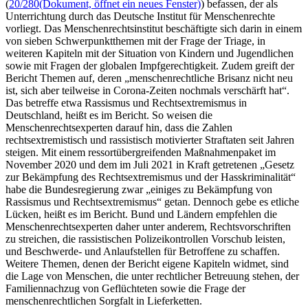
(
20/280
(Dokument, öffnet ein neues Fenster)
) befassen, der als
Unterrichtung durch das Deutsche Institut für Menschenrechte
vorliegt. Das Menschenrechtsinstitut beschäftigte sich darin in einem
von sieben Schwerpunktthemen mit der Frage der Triage, in
weiteren Kapiteln mit der Situation von Kindern und Jugendlichen
sowie mit Fragen der globalen Impfgerechtigkeit. Zudem greift der
Bericht Themen auf, deren „menschenrechtliche Brisanz nicht neu
ist, sich aber teilweise in Corona-Zeiten nochmals verschärft hat“.
Das betreffe etwa Rassismus und Rechtsextremismus in
Deutschland, heißt es im Bericht. So weisen die
Menschenrechtsexperten darauf hin, dass die Zahlen
rechtsextremistisch und rassistisch motivierter Straftaten seit Jahren
steigen. Mit einem ressortübergreifenden Maßnahmenpaket im
November 2020 und dem im Juli 2021 in Kraft getretenen „Gesetz
zur Bekämpfung des Rechtsextremismus und der Hasskriminalität“
habe die Bundesregierung zwar „einiges zu Bekämpfung von
Rassismus und Rechtsextremismus“ getan. Dennoch gebe es etliche
Lücken, heißt es im Bericht. Bund und Ländern empfehlen die
Menschenrechtsexperten daher unter anderem, Rechtsvorschriften
zu streichen, die rassistischen Polizeikontrollen Vorschub leisten,
und Beschwerde- und Anlaufstellen für Betroffene zu schaffen.
Weitere Themen, denen der Bericht eigene Kapiteln widmet, sind
die Lage von Menschen, die unter rechtlicher Betreuung stehen, der
Familiennachzug von Geflüchteten sowie die Frage der
menschenrechtlichen Sorgfalt in Lieferketten.