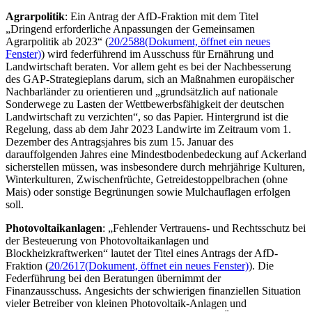
Agrarpolitik
: Ein Antrag der AfD-Fraktion mit dem Titel
„Dringend erforderliche Anpassungen der Gemeinsamen
Agrarpolitik ab 2023“ (
20/2588
(Dokument, öffnet ein neues
Fenster)
) wird federführend im Ausschuss für Ernährung und
Landwirtschaft beraten. Vor allem geht es bei der Nachbesserung
des GAP-Strategieplans darum, sich an Maßnahmen europäischer
Nachbarländer zu orientieren und „grundsätzlich auf nationale
Sonderwege zu Lasten der Wettbewerbsfähigkeit der deutschen
Landwirtschaft zu verzichten“, so das Papier. Hintergrund ist die
Regelung, dass ab dem Jahr 2023 Landwirte im Zeitraum vom 1.
Dezember des Antragsjahres bis zum 15. Januar des
darauffolgenden Jahres eine Mindestbodenbedeckung auf Ackerland
sicherstellen müssen, was insbesondere durch mehrjährige Kulturen,
Winterkulturen, Zwischenfrüchte, Getreidestoppelbrachen (ohne
Mais) oder sonstige Begrünungen sowie Mulchauflagen erfolgen
soll.
Photovoltaikanlagen
: „Fehlender Vertrauens- und Rechtsschutz bei
der Besteuerung von Photovoltaikanlagen und
Blockheizkraftwerken“ lautet der Titel eines Antrags der AfD-
Fraktion (
20/2617
(Dokument, öffnet ein neues Fenster)
). Die
Federführung bei den Beratungen übernimmt der
Finanzausschuss. Angesichts der schwierigen finanziellen Situation
vieler Betreiber von kleinen Photovoltaik-Anlagen und