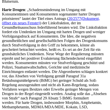
Blutserum.
Harte Drogen
: „Schadensminderung im Umgang mit
Konsumentinnen und Konsumenten sogenannter harter Drogen
priorisieren“ lautet der Titel eines Antrags (
20/2577
(Dokument,
öffnet ein neues Fenster)
) der Linksfraktion, der im
Gesundheitsausschuss federführend beraten wird. Die Linksfraktion
fordert ein Umdenken im Umgang mit harten Drogen und weniger
Verfolgungsdruck auf Konsumenten. Die Idee, die negativen
gesundheitlichen und gesellschaftlichen Folgen des Drogenkonsums
durch Strafverfolgung in den Griff zu bekommen, könne als
gescheitert betrachtet werden, heißt es. Es sei an der Zeit für ein
grundsätzliches Umdenken. Neue Wege der Regulierung müssten
erprobt und bei positiver Evaluierung flächendeckend eingeführt
werden. Konsumenten müssten vor Strafverfolgung geschützt und
Polizei, Staatsanwaltschaften, Gerichte und medizinische
Einrichtungen entlastet werden. Die Abgeordneten schlagen konkret
vor, das Absehen von Verfolgung gemäß Paragraf 31a
Betäubungsmittelgesetz (BtMG) bei geringer Schuld als Soll-
Regelung auszugestalten und nicht als Kann-Regelung, sodass
Verfahren wegen Besitzes oder Erwerbs geringer Mengen von
Drogen in der Regel eingestellt werden. Analog solle das „Absehen
von Strafe“ nach Paragraf 29 Absatz 5 BtMG formuliert
werden. Für harte Drogen, insbesondere Morphin, Amphetamin,
Methamphetamin, MDMA/MDA/MDE, Kokain, LSD,