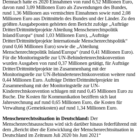
Demnach hatte es 2020 Einnahmen von rund 6,52 Millionen Euro,
davon rund 3,09 Millionen Euro als Zuwendungen des Bundes,
rund 1,36 Millionen aus vermischten Einnahmen sowie rund 2,08
Millionen Euro aus Drittmitteln des Bundes und der Länder. Zu den
größten Ausgabeposten gehörten dem Bericht zufolge „Aufträge
Dritter/Drittmittelprojekte Abteilung Menschenrechtspolitik
Inland/Europa“ (rund 1,03 Millionen Euro), „Aufträge
Dritter/Drittmittelprojekte Internationale Menschenrechtspolitik“
(rund 0,66 Millionen Euro) sowie die „Abteilung
Menschenrechtepolitik Inland/Europa“ (rund 0,41 Millionen Euro).
Für die Monitoringstelle zur UN-Behindertenrechtskonvention
wurden Ausgaben von rund 0,37 Millionen getätigt, für Aufträge
Dritter/Drittmittelprojekte im Zusammenhang mit der
Monitoringstelle zur UN-Behindertenrechtskonvention weitere rund
0,44 Millionen Euro. Aufträge Dritter/Drittmittelprojekte im
Zusammenhang mit der Monitoringstelle zur UN-
Kinderrechtskonvention schlugen mit rund 0,45 Millionen Euro zu
Buche. Die Kosten für Kommunikation beziffern sich laut
Jahresrechnung auf rund 0,65 Millionen Euro, die Kosten für
Verwaltung (Gemeinkosten) auf rund 1,34 Millionen Euro.
Menschenrechtssituation in Deutschland:
Der
Menschenrechtsausschuss wird sich darüber hinaus federführend mit
dem „Bericht über die Entwicklung der Menschenrechtssituation in
Deutschland im Zeitraum Juli 2020 bis Juni 2021“