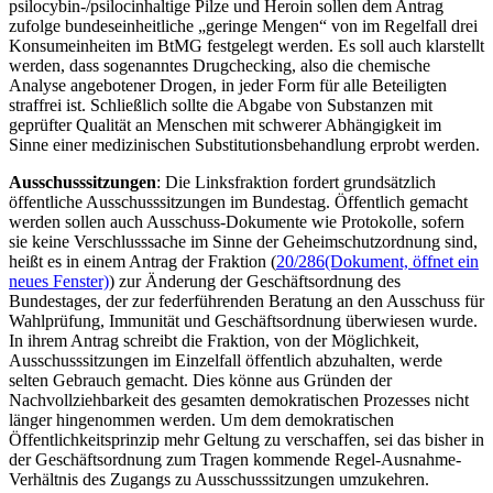
psilocybin-/psilocinhaltige Pilze und Heroin sollen dem Antrag
zufolge bundeseinheitliche „geringe Mengen“ von im Regelfall drei
Konsumeinheiten im BtMG festgelegt werden. Es soll auch klarstellt
werden, dass sogenanntes Drugchecking, also die chemische
Analyse angebotener Drogen, in jeder Form für alle Beteiligten
straffrei ist. Schließlich sollte die Abgabe von Substanzen mit
geprüfter Qualität an Menschen mit schwerer Abhängigkeit im
Sinne einer medizinischen Substitutionsbehandlung erprobt werden.
Ausschusssitzungen
: Die Linksfraktion fordert grundsätzlich
öffentliche Ausschusssitzungen im Bundestag. Öffentlich gemacht
werden sollen auch Ausschuss-Dokumente wie Protokolle, sofern
sie keine Verschlusssache im Sinne der Geheimschutzordnung sind,
heißt es in einem Antrag der Fraktion (
20/286
(Dokument, öffnet ein
neues Fenster)
) zur Änderung der Geschäftsordnung des
Bundestages, der zur federführenden Beratung an den Ausschuss für
Wahlprüfung, Immunität und Geschäftsordnung überwiesen wurde.
In ihrem Antrag schreibt die Fraktion, von der Möglichkeit,
Ausschusssitzungen im Einzelfall öffentlich abzuhalten, werde
selten Gebrauch gemacht. Dies könne aus Gründen der
Nachvollziehbarkeit des gesamten demokratischen Prozesses nicht
länger hingenommen werden. Um dem demokratischen
Öffentlichkeitsprinzip mehr Geltung zu verschaffen, sei das bisher in
der Geschäftsordnung zum Tragen kommende Regel-Ausnahme-
Verhältnis des Zugangs zu Ausschusssitzungen umzukehren.