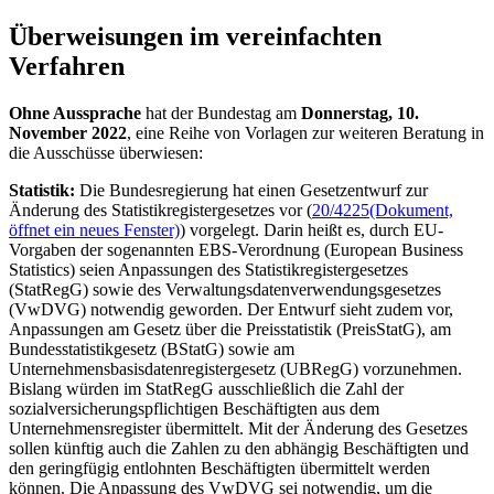
Überweisungen im vereinfachten
Verfahren
Ohne Aussprache
hat der Bundestag am
Donnerstag, 10.
November 2022
, eine Reihe von Vorlagen zur weiteren Beratung in
die Ausschüsse überwiesen:
Statistik:
Die Bundesregierung hat einen Gesetzentwurf zur
Änderung des Statistikregistergesetzes vor (
20/4225
(Dokument,
öffnet ein neues Fenster)
) vorgelegt. Darin heißt es, durch EU-
Vorgaben der sogenannten EBS-Verordnung (European Business
Statistics) seien Anpassungen des Statistikregistergesetzes
(StatRegG) sowie des Verwaltungsdatenverwendungsgesetzes
(VwDVG) notwendig geworden. Der Entwurf sieht zudem vor,
Anpassungen am Gesetz über die Preisstatistik (PreisStatG), am
Bundesstatistikgesetz (BStatG) sowie am
Unternehmensbasisdatenregistergesetz (UBRegG) vorzunehmen.
Bislang würden im StatRegG ausschließlich die Zahl der
sozialversicherungspflichtigen Beschäftigten aus dem
Unternehmensregister übermittelt. Mit der Änderung des Gesetzes
sollen künftig auch die Zahlen zu den abhängig Beschäftigten und
den geringfügig entlohnten Beschäftigten übermittelt werden
können. Die Anpassung des VwDVG sei notwendig, um die