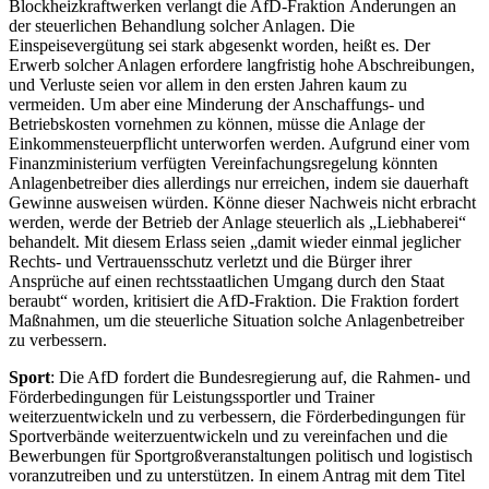
Blockheizkraftwerken verlangt die AfD-Fraktion Änderungen an
der steuerlichen Behandlung solcher Anlagen. Die
Einspeisevergütung sei stark abgesenkt worden, heißt es. Der
Erwerb solcher Anlagen erfordere langfristig hohe Abschreibungen,
und Verluste seien vor allem in den ersten Jahren kaum zu
vermeiden. Um aber eine Minderung der Anschaffungs- und
Betriebskosten vornehmen zu können, müsse die Anlage der
Einkommensteuerpflicht unterworfen werden. Aufgrund einer vom
Finanzministerium verfügten Vereinfachungsregelung könnten
Anlagenbetreiber dies allerdings nur erreichen, indem sie dauerhaft
Gewinne ausweisen würden. Könne dieser Nachweis nicht erbracht
werden, werde der Betrieb der Anlage steuerlich als „Liebhaberei“
behandelt. Mit diesem Erlass seien „damit wieder einmal jeglicher
Rechts- und Vertrauensschutz verletzt und die Bürger ihrer
Ansprüche auf einen rechtsstaatlichen Umgang durch den Staat
beraubt“ worden, kritisiert die AfD-Fraktion. Die Fraktion fordert
Maßnahmen, um die steuerliche Situation solche Anlagenbetreiber
zu verbessern.
Sport
: Die AfD fordert die Bundesregierung auf, die Rahmen- und
Förderbedingungen für Leistungssportler und Trainer
weiterzuentwickeln und zu verbessern, die Förderbedingungen für
Sportverbände weiterzuentwickeln und zu vereinfachen und die
Bewerbungen für Sportgroßveranstaltungen politisch und logistisch
voranzutreiben und zu unterstützen. In einem Antrag mit dem Titel