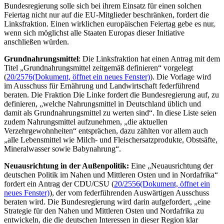
Bundesregierung solle sich bei ihrem Einsatz für einen solchen
Feiertag nicht nur auf die EU-Mitglieder beschränken, fordert die
Linksfraktion. Einen wirklichen europäischen Feiertag gebe es nur,
wenn sich möglichst alle Staaten Europas dieser Initiative
anschließen würden.
Grundnahrungsmittel
: Die Linksfraktion hat einen Antrag mit dem
Titel „Grundnahrungsmittel zeitgemäß definieren“ vorgelegt
(
20/2576
(Dokument, öffnet ein neues Fenster)
). Die Vorlage wird
im Ausschuss für Ernährung und Landwirtschaft federführend
beraten. Die Fraktion Die Linke fordert die Bundesregierung auf, zu
definieren, „welche Nahrungsmittel in Deutschland üblich und
damit als Grundnahrungsmittel zu werten sind“. In diese Liste seien
zudem Nahrungsmittel aufzunehmen, „die aktuellen
Verzehrgewohnheiten“ entsprächen, dazu zählten vor allem auch
„alle Lebensmittel wie Milch- und Fleischersatzprodukte, Obstsäfte,
Mineralwasser sowie Babynahrung“.
Neuausrichtung in der Außenpolitik:
Eine „Neuausrichtung der
deutschen Politik im Nahen und Mittleren Osten und in Nordafrika“
fordert ein Antrag der CDU/CSU (
20/2556
(Dokument, öffnet ein
neues Fenster)
), der vom federführenden Auswärtigen Ausschuss
beraten wird. Die Bundesregierung wird darin aufgefordert, „eine
Strategie für den Nahen und Mittleren Osten und Nordafrika zu
entwickeln, die die deutschen Interessen in dieser Region klar