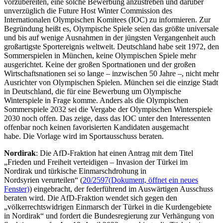
vorzubereiten, eine solche Bewerbung anzustreben und darüber
unverzüglich die Future Host Winter Commission des
Internationalen Olympischen Komitees (IOC) zu informieren. Zur
Begründung heißt es, Olympische Spiele seien das größte universale
und bis auf wenige Ausnahmen in der jüngsten Vergangenheit auch
großartigste Sportereignis weltweit. Deutschland habe seit 1972, den
Sommerspielen in München, keine Olympischen Spiele mehr
ausgerichtet. Keine der großen Sportnationen und der großen
Wirtschaftsnationen sei so lange – inzwischen 50 Jahre –, nicht mehr
Ausrichter von Olympischen Spielen. München sei die einzige Stadt
in Deutschland, die für eine Bewerbung um Olympische
Winterspiele in Frage komme. Anders als die Olympischen
Sommerspiele 2032 sei die Vergabe der Olympischen Winterspiele
2030 noch offen. Das zeige, dass das IOC unter den Interessenten
offenbar noch keinen favorisierten Kandidaten ausgemacht
habe. Die Vorlage wird im Sportausschuss beraten.
Nordirak
: Die AfD-Fraktion hat einen Antrag mit dem Titel
„Frieden und Freiheit verteidigen – Invasion der Türkei im
Nordirak und türkische Einmarschdrohung in
Nordsyrien verurteilen“ (
20/2597
(Dokument, öffnet ein neues
Fenster)
) eingebracht, der federführend im Auswärtigen Ausschuss
beraten wird. Die AfD-Fraktion wendet sich gegen den
„völkerrechtswidrigen Einmarsch der Türkei in die Kurdengebiete
in Nordirak“ und fordert die Bundesregierung zur Verhängung von