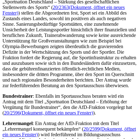
„Sportnation Deutschland – Stärkung des gesellschaftlichen
Stellenwerts des Sports“ (
20/2363
(Dokument, öffnet ein neues
Fenster)
) stellen die Abgeordneten fest, Sport sei ein Abbild des
Zustands eines Landes, sowohl im positiven als auch negativen
Sinne. Sanierungsbedürftige Sportstätten, eine zunehmende
Unsicherheit der Leistungssportler hinsichtlich ihrer finanziellen und
beruflichen Zukunft, Trainerabwanderung sowie keine ausreichende
Unterstützung für Großveranstaltungen wie zum Beispiel bei
Olympia-Bewerbungen zeigten überdeutlich die gravierenden
Defizite in der Wertschätzung des Sports und der Sportler. Die
Fraktion fordert die Regierung auf, die Sportinfrastruktur zu erhalten
und auszubauen sowie sich in den Bundesländern dafür einzusetzen,
dass die gebührenfinanzierten öffentlich-rechtlichen Medien,
insbesondere die dritten Programme, über den Sport im Querschnitt
und nach regionalen Besonderheiten berichten. Der Antrag wurde
zur federführenden Beratung an den Sportausschuss überwiesen.
Bundestrainer
: Ebenfalls im Sportausschuss beraten wird ein
Antrag mit dem Titel „Sportnation Deutschland – Erhöhung der
Vergütung für Bundestrainer“, den die AfD-Fraktion vorgelegt hat
(
20/2596
(Dokument, öffnet ein neues Fenster)
).
Lehrermangel
: Ein Antrag der AfD-Fraktion mit dem Titel
„Lehrermangel konsequent bekämpfen“ (
20/2599
(Dokument, öffnet
ein neues Fenster)
) wird federführend im Bildungsausschuss