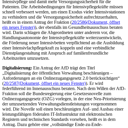
Intensivpflege und damit mehr Versorgungssicherheit für die
Patienten. Die Arbeitsbedingungen für Intensivpflegekräfte müssen
schnell verbessert werden, um einen Exodus vieler Intensivstationen
zu verhindern und die Versorgungssicherheit aufrechtzuerhalten,
heißt es in einem Antrag der Fraktion (
20/2586
(Dokument, öffnet
ein neues Fenster)
), der ebenfalls im Gesundheitsausschuss beraten
wird. Darin schlagen die Abgeordneten unter anderem vor, die
Handlungsautonomie der Intensivpflegekräfte weiterzuentwickeln,
die Förderung neuer Intensivbetten verpflichtend an die Ausbildung
einer Intensivfachpflegekraft zu koppeln und eine verbindliche
Dienstplangestaltung mit Anspruch auf familienfreundliche
Arbeitszeiten umzusetzen.
Digitalisierung:
Ein Antrag der AfD trägt den Titel
„Digitalisierung der öffentlichen Verwaltung beschleunigen –
Anforderungen an ein Onlinezugangsgesetz 2.0 berücksichtigen“
(
20/2587
(Dokument, öffnet ein neues Fenster)
). Er wird
federführend im Innenausschuss beraten. Nach dem Willen der AfD-
Fraktion soll die Bundesregierung eine Gesetzesnovelle zum
Onlinezugangsgesetz (OZG) vorlegen, in der eine Neu-Priorisierung
der umzusetzenden Verwaltungsdienstleistungen vorgenommen
wird. Die Novelle soll einen beschleunigten Auf- und Ausbau einer
leistungsfähigen föderalen IT-Infrastruktur mit elektronischen
Registern und technischen Standards vorsehen, heißt es in dem
Antrag. Dazu gehöre eine „vollständige Ende-zu-Ende-