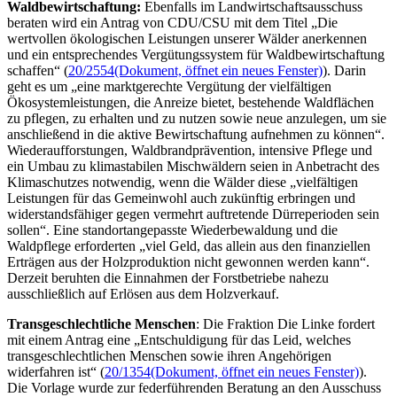
Waldbewirtschaftung:
Ebenfalls im Landwirtschaftsausschuss
beraten wird ein Antrag von CDU/CSU mit dem Titel „Die
wertvollen ökologischen Leistungen unserer Wälder anerkennen
und ein entsprechendes Vergütungssystem für Waldbewirtschaftung
schaffen“ (
20/2554
(Dokument, öffnet ein neues Fenster)
). Darin
geht es um „eine marktgerechte Vergütung der vielfältigen
Ökosystemleistungen, die Anreize bietet, bestehende Waldflächen
zu pflegen, zu erhalten und zu nutzen sowie neue anzulegen, um sie
anschließend in die aktive Bewirtschaftung aufnehmen zu können“.
Wiederaufforstungen, Waldbrandprävention, intensive Pflege und
ein Umbau zu klimastabilen Mischwäldern seien in Anbetracht des
Klimaschutzes notwendig, wenn die Wälder diese „vielfältigen
Leistungen für das Gemeinwohl auch zukünftig erbringen und
widerstandsfähiger gegen vermehrt auftretende Dürreperioden sein
sollen“. Eine standortangepasste Wiederbewaldung und die
Waldpflege erforderten „viel Geld, das allein aus den finanziellen
Erträgen aus der Holzproduktion nicht gewonnen werden kann“.
Derzeit beruhten die Einnahmen der Forstbetriebe nahezu
ausschließlich auf Erlösen aus dem Holzverkauf.
Transgeschlechtliche Menschen
: Die Fraktion Die Linke fordert
mit einem Antrag eine „Entschuldigung für das Leid, welches
transgeschlechtlichen Menschen sowie ihren Angehörigen
widerfahren ist“ (
20/1354
(Dokument, öffnet ein neues Fenster)
).
Die Vorlage wurde zur federführenden Beratung an den Ausschuss