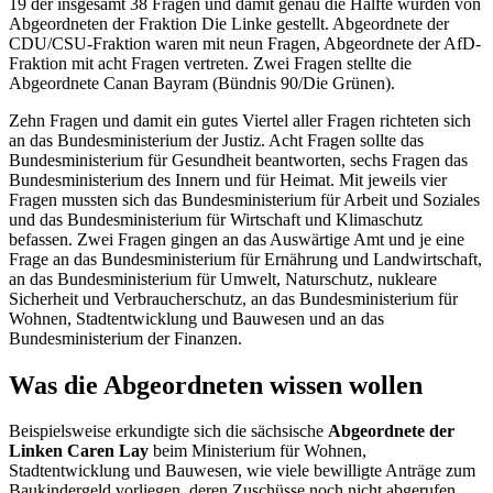
19 der insgesamt 38 Fragen und damit genau die Hälfte wurden von
Abgeordneten der Fraktion Die Linke gestellt. Abgeordnete der
CDU/CSU-Fraktion waren mit neun Fragen, Abgeordnete der AfD-
Fraktion mit acht Fragen vertreten. Zwei Fragen stellte die
Abgeordnete Canan Bayram (Bündnis 90/Die Grünen).
Zehn Fragen und damit ein gutes Viertel aller Fragen richteten sich
an das Bundesministerium der Justiz. Acht Fragen sollte das
Bundesministerium für Gesundheit beantworten, sechs Fragen das
Bundesministerium des Innern und für Heimat. Mit jeweils vier
Fragen mussten sich das Bundesministerium für Arbeit und Soziales
und das Bundesministerium für Wirtschaft und Klimaschutz
befassen. Zwei Fragen gingen an das Auswärtige Amt und je eine
Frage an das Bundesministerium für Ernährung und Landwirtschaft,
an das Bundesministerium für Umwelt, Naturschutz, nukleare
Sicherheit und Verbraucherschutz, an das Bundesministerium für
Wohnen, Stadtentwicklung und Bauwesen und an das
Bundesministerium der Finanzen.
Was die Abgeordneten wissen wollen
Beispielsweise erkundigte sich die sächsische
Abgeordnete der
Linken
Caren Lay
beim Ministerium für Wohnen,
Stadtentwicklung und Bauwesen, wie viele bewilligte Anträge zum
Baukindergeld vorliegen, deren Zuschüsse noch nicht abgerufen