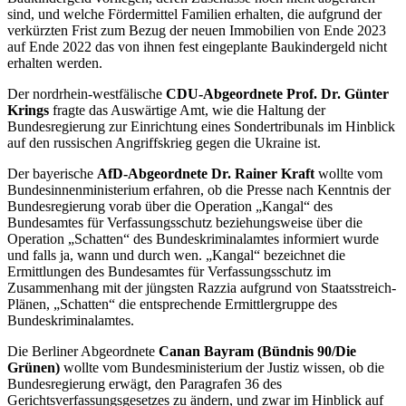
sind, und welche Fördermittel Familien erhalten, die aufgrund der
verkürzten Frist zum Bezug der neuen Immobilien von Ende 2023
auf Ende 2022 das von ihnen fest eingeplante Baukindergeld nicht
erhalten werden.
Der nordrhein-westfälische
CDU-Abgeordnete
Prof. Dr. Günter
Krings
fragte das Auswärtige Amt, wie die Haltung der
Bundesregierung zur Einrichtung eines Sondertribunals im Hinblick
auf den russischen Angriffskrieg gegen die Ukraine ist.
Der bayerische
AfD-
Abgeordnete
Dr. Rainer Kraft
wollte vom
Bundesinnenministerium erfahren, ob die Presse nach Kenntnis der
Bundesregierung vorab über die Operation „Kangal“ des
Bundesamtes für Verfassungsschutz beziehungsweise über die
Operation „Schatten“ des Bundeskriminalamtes informiert wurde
und falls ja, wann und durch wen. „Kangal“ bezeichnet die
Ermittlungen des Bundesamtes für Verfassungsschutz im
Zusammenhang mit der jüngsten Razzia aufgrund von Staatsstreich-
Plänen, „Schatten“ die entsprechende Ermittlergruppe des
Bundeskriminalamtes.
Die Berliner Abgeordnete
Canan Bayram (Bündnis 90/Die
Grünen)
wollte vom Bundesministerium der Justiz wissen, ob die
Bundesregierung erwägt, den Paragrafen 36 des
Gerichtsverfassungsgesetzes zu ändern, und zwar im Hinblick auf