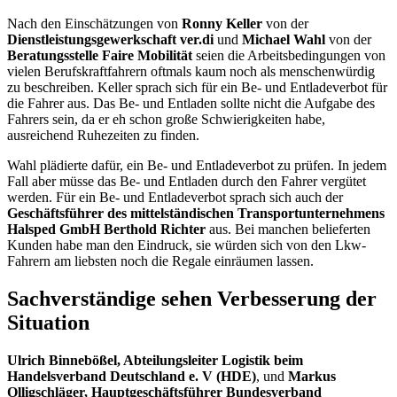
Nach den Einschätzungen von
Ronny Keller
von der
Dienstleistungsgewerkschaft ver.di
und
Michael Wahl
von der
Beratungsstelle Faire Mobilität
seien die Arbeitsbedingungen von
vielen Berufskraftfahrern oftmals kaum noch als menschenwürdig
zu beschreiben. Keller sprach sich für ein Be- und Entladeverbot für
die Fahrer aus. Das Be- und Entladen sollte nicht die Aufgabe des
Fahrers sein, da er eh schon große Schwierigkeiten habe,
ausreichend Ruhezeiten zu finden.
Wahl plädierte dafür, ein Be- und Entladeverbot zu prüfen. In jedem
Fall aber müsse das Be- und Entladen durch den Fahrer vergütet
werden. Für ein Be- und Entladeverbot sprach sich auch der
Geschäftsführer des mittelständischen Transportunternehmens
Halsped GmbH
Berthold Richter
aus. Bei manchen belieferten
Kunden habe man den Eindruck, sie würden sich von den Lkw-
Fahrern am liebsten noch die Regale einräumen lassen.
Sachverständige sehen Verbesserung der
Situation
Ulrich Binnebößel, Abteilungsleiter Logistik beim
Handelsverband Deutschland e. V (HDE)
, und
Markus
Olligschläger, Hauptgeschäftsführer Bundesverband