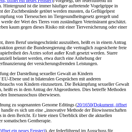
t, öffnet ein neues Fenster)
) vorgelegt, der federführend im
. Hintergrund ist die immer häufiger auftretende Vogelgrippe in
nt der Zuchtbestände getötet werden mussten, da Geflügelpest
ämpfung von Tierseuchen im Tiergesundheitsgesetz geregelt und
l werde der Wert des Tieres vom zuständigen Veterinäramt geschätzt.
eben kaum gegen dieses Risiko mit einer Tierversicherung oder einer
ht, ihren Beruf uneingeschränkt auszuüben, heißt es in einem Antrag
aktion grenzt die Bundesregierung die vertraglich zugesicherte freie
efreiheit des Arztes sofort außer Kraft gesetzt werden. Starre
anziell belastet werden, etwa durch eine Anhebung der
erfinanzierung der versicherungsfremden Leistungen.
ung der Darstellung sexueller Gewalt an Kindern
uf EU-Ebene und in bilateralen Gesprächen mit anderen
ssbrauchs von Kindern einzusetzen. Die Bekämpfung sexueller Gewalt
n, heißt es in dem Antrag der Abgeordneten. Dies betreffe Methoden
 den Innenausschuss überwiesen.
rdnung zu sogenannten
Genome Editings
(
20/1650
(Dokument, öffnet
 handle es sich um eine „innovative Methode der Biowissenschaften
 in dem Bericht. Er biete einen Überblick über die aktuellen
er somatischen Gentherapie.
ffnet ein neues Fenster)
), der federführend im Ausschuss für