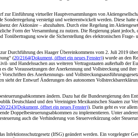
rf zur Einführung virtueller Hauptversammlungen von Aktiengesellscha
e Sonderregelung verstetigt und weiterentwickelt werden. Diese hatte e
räsenz der Aktionäre – abzuhalten. Durch eine Regelung im Aktiengese
tzliche Form der Versammlung zu nutzen. Die Regierung plant jedoch, d
nd Tonübertragung sowie die Sicherstellung des elektronischen Frage-
 „zur Durchführung des Haager Übereinkommens vom 2. Juli 2019 über
nung“ (
20/2164
(Dokument, öffnet ein neues Fenster)
) wurde an den R
vil- und Handelssachen aus weiteren Vertragsstaaten außerhalb der Eu
em es die Voraussetzungen der Anerkennung und Vollstreckung und ihre 
e Vorschriften des Anerkennungs- und Vollstreckungsausführungsgesetz
en sieht der Entwurf Änderungen des autonomen Vollstreckbarerklärungs
besteuerungsabkommen ändern. Dazu hat die Bundesregierung den Entw
blik Deutschland und den Vereinigten Mexikanischen Staaten zur Ve
20/2243
(Dokument, öffnet ein neues Fenster)
). Darin geht es vor al
nde Doppelbesteuerungsabkommen zu implementieren. Unter anderem 
euerung auch die Verhinderung von Steuerverkürzung oder Steuerum
as Infektionsschutzgesetz (IfSG) geändert werden. Ein vorgelegter Ges