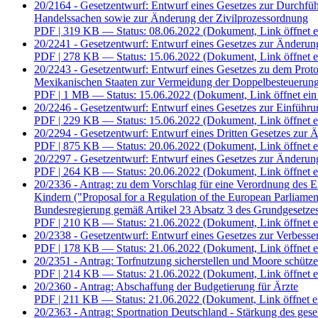
20/2164 - Gesetzentwurf: Entwurf eines Gesetzes zur Durchfü
Handelssachen sowie zur Änderung der Zivilprozessordnung
PDF
| 319 KB — Status: 08.06.2022
(Dokument, Link öffnet e
20/2241 - Gesetzentwurf: Entwurf eines Gesetzes zur Änderun
PDF
| 278 KB — Status: 15.06.2022
(Dokument, Link öffnet e
20/2243 - Gesetzentwurf: Entwurf eines Gesetzes zu dem Pro
Mexikanischen Staaten zur Vermeidung der Doppelbesteuerun
PDF
| 1 MB — Status: 15.06.2022
(Dokument, Link öffnet ein
20/2246 - Gesetzentwurf: Entwurf eines Gesetzes zur Einführu
PDF
| 229 KB — Status: 15.06.2022
(Dokument, Link öffnet e
20/2294 - Gesetzentwurf: Entwurf eines Dritten Gesetzes zur Ä
PDF
| 875 KB — Status: 20.06.2022
(Dokument, Link öffnet e
20/2297 - Gesetzentwurf: Entwurf eines Gesetzes zur Änderung
PDF
| 264 KB — Status: 20.06.2022
(Dokument, Link öffnet e
20/2336 - Antrag: zu dem Vorschlag für eine Verordnung des E
Kindern ("Proposal for a Regulation of the European Parliame
Bundesregierung gemäß Artikel 23 Absatz 3 des Grundgesetze
PDF
| 210 KB — Status: 21.06.2022
(Dokument, Link öffnet e
20/2338 - Gesetzentwurf: Entwurf eines Gesetzes zur Verbesse
PDF
| 178 KB — Status: 21.06.2022
(Dokument, Link öffnet e
20/2351 - Antrag: Torfnutzung sicherstellen und Moore schütz
PDF
| 214 KB — Status: 21.06.2022
(Dokument, Link öffnet e
20/2360 - Antrag: Abschaffung der Budgetierung für Ärzte
PDF
| 211 KB — Status: 21.06.2022
(Dokument, Link öffnet e
20/2363 - Antrag: Sportnation Deutschland - Stärkung des gesel