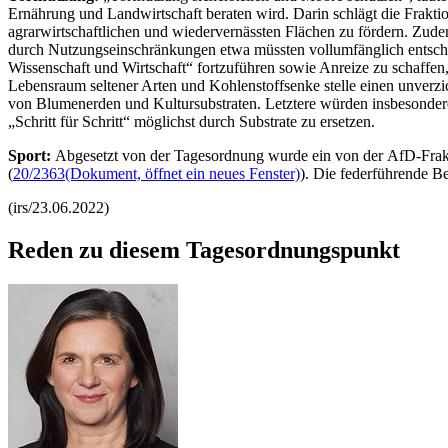
Ernährung und Landwirtschaft beraten wird. Darin schlägt die Frakt
agrarwirtschaftlichen und wiedervernässten Flächen zu fördern. Zude
durch Nutzungseinschränkungen etwa müssten vollumfänglich entschä
Wissenschaft und Wirtschaft“ fortzuführen sowie Anreize zu schaffen,
Lebensraum seltener Arten und Kohlenstoffsenke stelle einen unverzic
von Blumenerden und Kultursubstraten. Letztere würden insbesonder
„Schritt für Schritt“ möglichst durch Substrate zu ersetzen.
Sport:
Abgesetzt von der Tagesordnung wurde ein von der AfD-Fraktio
(
20/2363
(Dokument, öffnet ein neues Fenster)
). Die federführende B
(irs/23.06.2022)
Reden zu diesem Tagesordnungspunkt