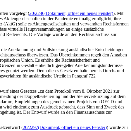
ften vorgelegt (
20/2246
(Dokument, öffnet ein neues Fenster)
). Mit
s Aktiengesellschaften in der Pandemie erstmalig ermöglicht, ihre
tz (AktG) solle es Aktiengesellschaften und verwandten Rechtsformen
ass virtuelle Hauptversammlungen an einige zusätzliche
 und Rederechts. Die Vorlage wurde an den Rechtsausschuss zur
 die Anerkennung und Vollstreckung ausländischer Entscheidungen
echtsausschuss überwiesen. Das Übereinkommen regelt den Angaben
ropäischen Union. Es erhöhe die Rechtssicherheit und
Grenzen in Gestalt einheitlich geregelter Anerkennungshindernisse
es genutzt werden. Denn dieses Gesetz enthalte bereits Durch- und
verfahren für ausländische Urteile in Paragraf 722
urf eines Gesetzes „zu dem Protokoll vom 8. Oktober 2021 zur
rmeidung der Doppelbesteuerung und der Steuerverkürzung auf dem
lem darum, Empfehlungen des gemeinsamen Projekts von OECD und
wird eindeutig zum Ausdruck gebracht, dass Sinn und Zweck des
gehung ist. Der Entwurf wurde an den Finanzausschuss zur
etzentwurf (
20/2297
(Dokument, öffnet ein neues Fenster)
) wurde zur