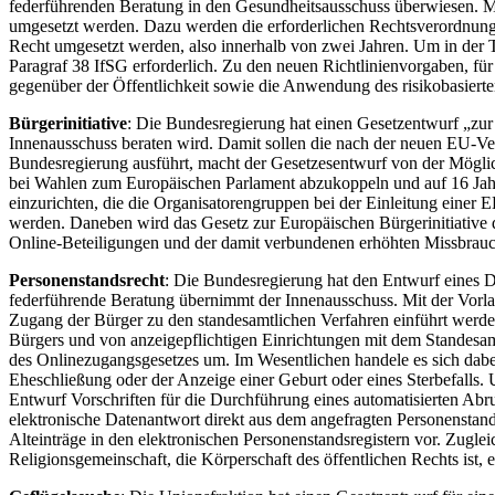
federführenden Beratung in den Gesundheitsausschuss überwiesen. Mit
umgesetzt werden. Dazu werden die erforderlichen Rechtsverordnungs
Recht umgesetzt werden, also innerhalb von zwei Jahren. Um in der
Paragraf 38 IfSG erforderlich. Zu den neuen Richtlinienvorgaben, fü
gegenüber der Öffentlichkeit sowie die Anwendung des risikobasierten
Bürgerinitiative
: Die Bundesregierung hat einen Gesetzentwurf „zur
Innenausschuss beraten wird. Damit sollen die nach der neuen EU-Ve
Bundesregierung ausführt, macht der Gesetzesentwurf von der Möglich
bei Wahlen zum Europäischen Parlament abzukoppeln und auf 16 Jahre
einzurichten, die die Organisatorengruppen bei der Einleitung einer
werden. Daneben wird das Gesetz zur Europäischen Bürgerinitiative d
Online-Beteiligungen und der damit verbundenen erhöhten Missbrauch
Personenstandsrecht
: Die Bundesregierung hat den Entwurf eines Dr
federführende Beratung übernimmt der Innenausschuss. Mit der Vorla
Zugang der Bürger zu den standesamtlichen Verfahren einführt werde
Bürgers und von anzeigepflichtigen Einrichtungen mit dem Standesam
des Onlinezugangsgesetzes um. Im Wesentlichen handele es sich dabe
Eheschließung oder der Anzeige einer Geburt oder eines Sterbefalls.
Entwurf Vorschriften für die Durchführung eines automatisierten Abru
elektronische Datenantwort direkt aus dem angefragten Personenstand
Alteinträge in den elektronischen Personenstandsregistern vor. Zugle
Religionsgemeinschaft, die Körperschaft des öffentlichen Rechts ist, e