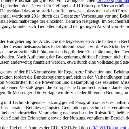
ne höhere Entschädigung im Fall von Geflügelseuchen (
20/2338
(Dokumen
gefordert, den Tierwert für Geflügel auf 110 Euro pro Tier zu erhöhen
 Deutschland davon so stark betroffen gewesen, dass mehr als 60 Proze
henfall werde seit 2014 durch das Gesetz zur Vorbeugung vor und Bek
fall Maximalbeträge der einzelnen Tierarten festgelegt. Im Seuchenfal
digung, könnten sich Tierhalter aufgrund der geringen Anzahl von Betri
der Budgetierung für Ärzte. Die niedergelassenen Ärzte hätten ein Rec
en der Gesundheitsausschuss federführend beraten wird. Aus Sicht der Fr
e eine ausschließlich ökonomisch begründete Einschränkung der Therapi
cheiden. Nach Aufhebung der Budgetierung dürften Patienten nicht fin
ssen anderweitig finanziert werden, etwa durch eine vollständige Steu
gsentwurf der EU-Kommission für Regeln zur Prävention und Bekämpf
fraktion fordert die Bundesregierung auf, sich in den Verhandlungen a
von Vorschriften für die Prävention und Bekämpfung des sexuellen Mi
und keinen Verstoß gegen die Europäische Grundrechtecharta darstellte
ngen für
Messenger
. Die Vorlage wurde zur federführenden Beratung an
hung und Technikfolgenabschätzung gemäß Paragraf 65a der Geschäftso
uss beraten. Bei dieser jüngsten Generation gentechnischer Verfahren
bei der industriellen Verarbeitung nachwachsender Rohstoffe“, heißt es
e den Stand der Erforschung sowie der Nutzung vor allem im Bereich d
t der Titel eines Antrags der CDU/CSU-Fraktion (
20/2351
(Dokument, ö