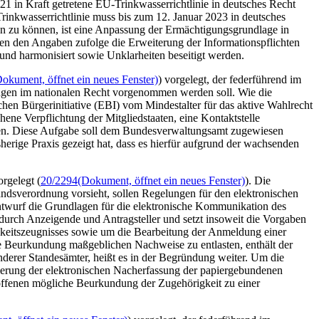
1 in Kraft getretene EU-Trinkwasserrichtlinie in deutsches Recht
inkwasserrichtlinie muss bis zum 12. Januar 2023 in deutsches
n zu können, ist eine Anpassung der Ermächtigungsgrundlage in
ren den Angaben zufolge die Erweiterung der Informationspflichten
 und harmonisiert sowie Unklarheiten beseitigt werden.
Dokument, öffnet ein neues Fenster)
) vorgelegt, der federführend im
ungen im nationalen Recht vorgenommen werden soll. Wie die
hen Bürgerinitiative (EBI) vom Mindestalter für das aktive Wahlrecht
ne Verpflichtung der Mitgliedstaaten, eine Kontaktstelle
ützen. Diese Aufgabe soll dem Bundesverwaltungsamt zugewiesen
erige Praxis gezeigt hat, dass es hierfür aufgrund der wachsenden
rgelegt (
20/2294
(Dokument, öffnet ein neues Fenster)
). Die
ndsverordnung vorsieht, sollen Regelungen für den elektronischen
ntwurf die Grundlagen für die elektronische Kommunikation des
urch Anzeigende und Antragsteller und setzt insoweit die Vorgaben
gkeitszeugnisses sowie um die Bearbeitung der Anmeldung einer
die Beurkundung maßgeblichen Nachweise zu entlasten, enthält der
anderer Standesämter, heißt es in der Begründung weiter. Um die
vierung der elektronischen Nacherfassung der papiergebundenen
troffenen mögliche Beurkundung der Zugehörigkeit zu einer