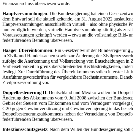
Finanzausschuss überwiesen wurde.
Hauptversammlungen
: Die Bundesregierung hat einen Gesetzentwu
dem Entwurf soll die aktuell geltende, am 31. August 2022 auslaufend
Hauptversammlungen ausschließlich virtuell – also ohne physische P
nun ermöglicht werden, virtuelle Hauptversammlung künftig als zusä
Voraussetzungen geknüpft werden – etwa an die vollständige Bild- u
federführenden Beratung überwiesen.
Haager Übereinkommen
: Ein Gesetzentwurf der Bundesregierung
in Zivil- und Handelssachen sowie zur Änderung der Zivilprozessord
zufolge die Anerkennung und Vollstreckung von Entscheidungen in Zi
Vorhersehbarkeit in grenzüberschreitenden Rechtsstreitigkeiten, ind
festlegt. Zur Durchführung des Übereinkommens sollen in erster Lini
Ausführungsvorschriften für vergleichbare Rechtsinstrumente. Daneb
Zivilprozessordnung vor.
Doppelbesteuerung II
: Deutschland und Mexiko wollen ihr Doppel
Änderung des Abkommens vom 9. Juli 2008 zwischen der Bundesrepu
Gebiet der Steuern vom Einkommen und vom Vermögen“ vorgelegt (
G20 gegen Gewinnverkürzung und Gewinnverlagerung in das bestehe
Doppelbesteuerungsabkommens neben der Vermeidung von Doppelbest
federführenden Beratung überwiesen.
Infektionsschutzgesetz
: Nach dem Willen der Bundesregierung soll d