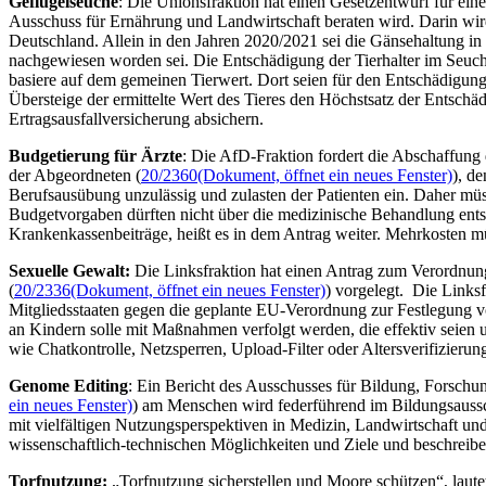
Geflügelseuche
: Die Unionsfraktion hat einen Gesetzentwurf für ei
Ausschuss für Ernährung und Landwirtschaft beraten wird. Darin wird 
Deutschland. Allein in den Jahren 2020/2021 sei die Gänsehaltung in
nachgewiesen worden sei. Die Entschädigung der Tierhalter im Seuc
basiere auf dem gemeinen Tierwert. Dort seien für den Entschädigungs
Übersteige der ermittelte Wert des Tieres den Höchstsatz der Entschä
Ertragsausfallversicherung absichern.
Budgetierung für Ärzte
: Die AfD-Fraktion fordert die Abschaffung 
der Abgeordneten (
20/2360
(Dokument, öffnet ein neues Fenster)
), d
Berufsausübung unzulässig und zulasten der Patienten ein. Daher müss
Budgetvorgaben dürften nicht über die medizinische Behandlung ents
Krankenkassenbeiträge, heißt es in dem Antrag weiter. Mehrkosten mü
Sexuelle Gewalt:
Die Linksfraktion hat einen Antrag zum Verordnun
(
20/2336
(Dokument, öffnet ein neues Fenster)
) vorgelegt. Die Links
Mitgliedsstaaten gegen die geplante EU-Verordnung zur Festlegung 
an Kindern solle mit Maßnahmen verfolgt werden, die effektiv seien 
wie Chatkontrolle, Netzsperren,
Upload
-Filter oder Altersverifizieru
Genome Editing
: Ein Bericht des Ausschusses für Bildung, Forsc
ein neues Fenster)
) am Menschen wird federführend im Bildungsaussch
mit vielfältigen Nutzungsperspektiven in Medizin, Landwirtschaft und 
wissenschaftlich-technischen Möglichkeiten und Ziele und beschreib
Torfnutzung:
„Torfnutzung sicherstellen und Moore schützen“, laute