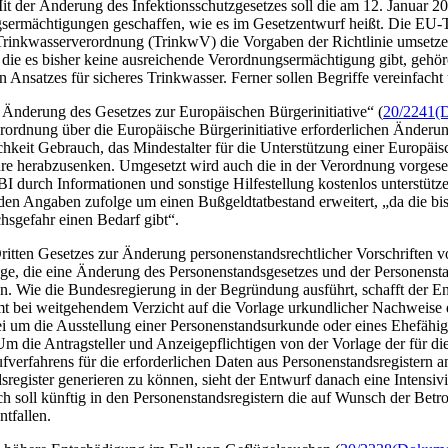
 der Änderung des Infektionsschutzgesetzes soll die am 12. Januar 202
ermächtigungen geschaffen, wie es im Gesetzentwurf heißt. Die EU-Tr
 Trinkwasserverordnung (TrinkwV) die Vorgaben der Richtlinie umsetze
r die es bisher keine ausreichende Verordnungsermächtigung gibt, gehö
 Ansatzes für sicheres Trinkwasser. Ferner sollen Begriffe vereinfacht
 Änderung des Gesetzes zur Europäischen Bürgerinitiative“ (
20/2241
(
rordnung über die Europäische Bürgerinitiative erforderlichen Änder
keit Gebrauch, das Mindestalter für die Unterstützung einer Europäisc
 herabzusenken. Umgesetzt wird auch die in der Verordnung vorgesehe
 EBI durch Informationen und sonstige Hilfestellung kostenlos unterst
en Angaben zufolge um einen Bußgeldtatbestand erweitert, „da die bish
sgefahr einen Bedarf gibt“.
itten Gesetzes zur Änderung personenstandsrechtlicher Vorschriften vo
ge, die eine Änderung des Personenstandsgesetzes und der Personensta
n. Wie die Bundesregierung in der Begründung ausführt, schafft der E
t bei weitgehendem Verzicht auf die Vorlage urkundlicher Nachweise d
i um die Ausstellung einer Personenstandsurkunde oder eines Ehefähi
 Um die Antragsteller und Anzeigepflichtigen von der Vorlage der für 
fverfahrens für die erforderlichen Daten aus Personenstandsregistern 
sregister generieren zu können, sieht der Entwurf danach eine Intensi
ich soll künftig in den Personenstandsregistern die auf Wunsch der Be
ntfallen.