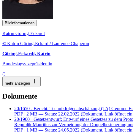
Bildinformationen
Katrin Göring-Eckardt
© Katrin Göring-Eckardt/ Laurence Chaperon
Göring-Eckardt, Katrin
Bundestagsvizepräsidentin
()
mehr anzeigen
Dokumente
20/1650 - Bericht: Technikfolgenabschätzung (TA) Genome E
PDF
| 2 MB — Status: 22.02.2022
(Dokument, Link öffnet ein
20/1960 - Gesetzentwurf: Entwurf eines Gesetzes zu dem Pro
Republik Mauritius zur Vermeidung der Doppelbesteuerung u
PDF
| 1 MB — Status: 24.05.2022
(Dokument, Link öffnet ein