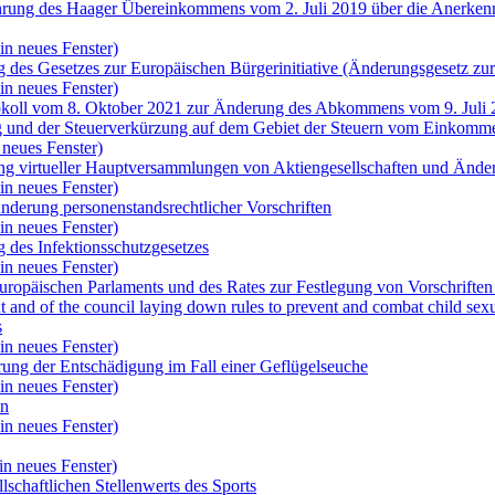
hrung des Haager Übereinkommens vom 2. Juli 2019 über die Anerkenn
in neues Fenster)
g des Gesetzes zur Europäischen Bürgerinitiative (Änderungsgesetz z
in neues Fenster)
tokoll vom 8. Oktober 2021 zur Änderung des Abkommens vom 9. Juli 
g und der Steuerverkürzung auf dem Gebiet der Steuern vom Einko
 neues Fenster)
ng virtueller Hauptversammlungen von Aktiengesellschaften und Änder
in neues Fenster)
nderung personenstandsrechtlicher Vorschriften
in neues Fenster)
 des Infektionsschutzgesetzes
in neues Fenster)
uropäischen Parlaments und des Rates zur Festlegung von Vorschrifte
nt and of the council laying down rules to prevent and combat child 
s
in neues Fenster)
rung der Entschädigung im Fall einer Geflügelseuche
in neues Fenster)
en
in neues Fenster)
in neues Fenster)
lschaftlichen Stellenwerts des Sports