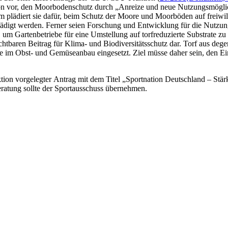
ion vor, den Moorbodenschutz durch „Anreize und neue Nutzungsmöglic
m plädiert sie dafür, beim Schutz der Moore und Moorböden auf freiwil
digt werden. Ferner seien Forschung und Entwicklung für die Nutzun
 um Gartenbetriebe für eine Umstellung auf torfreduzierte Substrate zu 
htbaren Beitrag für Klima- und Biodiversitätsschutz dar. Torf aus dege
e im Obst- und Gemüseanbau eingesetzt. Ziel müsse daher sein, den E
n vorgelegter Antrag mit dem Titel „Sportnation Deutschland – Stärku
eratung sollte der Sportausschuss übernehmen.