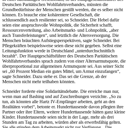
Deutschen Paritätischen Wohlfahrtsverbandes, müssten die
Grundbedürfnisse der Menschen gestillt werden, die es selber nicht
können. Es brauche eine kohärentere Gesellschaft, die
schlussendlich auch resilienter sei, so Schneider. Die Hebel dafür
seien eine anspruchsvolle Wohnpolitik, die Sicherheit schafft,
Ressourcenverteilung, also Arbeitsmarkt- und Lohnpolitik, „aber
auch Transferleistungen“, und letztlich die Altersversorgung. Die
Menschen bräuchten Aufstiegsperspektiven, sagte Schneider. Bei
Pflegekräften beispielsweise seien diese nicht gegeben. Selbst eine
Leitungsfunktion werde in Deutschland „unterdurchschnittlich
bezahlt“. Der Hauptgeschäftsführer des Deutschen Paritätischen
Wohlfahrtsverbandes sprach zudem von einer Altersarmutsquote, die
überproportional zur allgemeinen Armutsquote sei. Aus seiner Sicht
sei „60 Prozent Median ein gutes Mittel, um Armut einzufangen“,
sagte Schneider. Dazu stehe er. Das sei die Grenze, ab der
Menschen nicht mehr teilhaben könnten.
Schneider forderte eine Solidaritätsdebatte. Die erreiche man nur,
wenn man auf
Bashing
und auf Zuschreibungen verzichte. „So zu
tun, als könnten alle Hartz IV-Empfänger arbeiten, geht an den
Realitäten vorbei“, betonte er. Hunderttausende davon pflegten ihre
Partner oder ihre Eltern, weitere Hunderttausende hätten ganz kleine
Kinder. Hundertausende seien nicht in der Lage, mehr als drei
Stunden am Tag zu arbeiten, würden aber als erwerbsfähig gelten.
Sie alle stünden dem Arbeitsmarkt nicht zur Verfügung. „Die