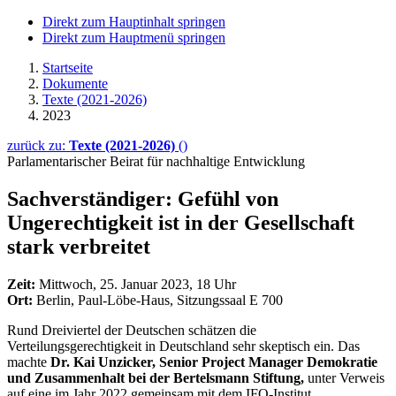
Direkt zum Hauptinhalt springen
Direkt zum Hauptmenü springen
Startseite
Dokumente
Texte (2021-2026)
2023
zurück zu:
Texte (2021-2026)
()
Parlamentarischer Beirat für nachhaltige Entwicklung
Sachverständiger: Gefühl von
Ungerechtigkeit ist in der Gesellschaft
stark verbreitet
Zeit:
Mittwoch, 25. Januar 2023, 18 Uhr
Ort:
Berlin, Paul-Löbe-Haus, Sitzungssaal E 700
Rund Dreiviertel der Deutschen schätzen die
Verteilungsgerechtigkeit in Deutschland sehr skeptisch ein. Das
machte
Dr.
Kai Unzicker,
Senior Project Manager
Demokratie
und Zusammenhalt bei der Bertelsmann Stiftung,
unter Verweis
auf eine im Jahr 2022 gemeinsam mit dem IFO-Institut