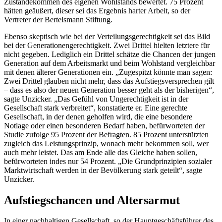
Zustandekommen des eigenen Wohlstands bewertet. 75 Prozent
hätten geäußert, dieser sei das Ergebnis harter Arbeit, so der
Vertreter der Bertelsmann Stiftung.
Ebenso skeptisch wie bei der Verteilungsgerechtigkeit sei das Bild
bei der Generationengerechtigkeit. Zwei Drittel hielten letztere für
nicht gegeben. Lediglich ein Drittel schätze die Chancen der jungen
Generation auf dem Arbeitsmarkt und beim Wohlstand vergleichbar
mit denen älterer Generationen ein. „Zugespitzt könnte man sagen:
Zwei Drittel glauben nicht mehr, dass das Aufstiegsversprechen gilt
– dass es also der neuen Generation besser geht als der bisherigen“,
sagte Unzicker. „Das Gefühl von Ungerechtigkeit ist in der
Gesellschaft stark verbreitet“, konstatierte er. Eine gerechte
Gesellschaft, in der denen geholfen wird, die eine besondere
Notlage oder einen besonderen Bedarf haben, befürworteten der
Studie zufolge 95 Prozent der Befragten. 85 Prozent unterstützten
zugleich das Leistungsprinzip, wonach mehr bekommen soll, wer
auch mehr leistet. Das am Ende alle das Gleiche haben sollen,
befürworteten indes nur 54 Prozent. „Die Grundprinzipien sozialer
Marktwirtschaft werden in der Bevölkerung stark geteilt“, sagte
Unzicker.
Aufstiegschancen und Altersarmut
In einer nachhaltigen Gesellschaft, so der Hauptgeschäftsführer des