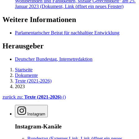
Wohlbefinden und Fähigkeiten, soziale Gerechtigkeit“ am 25.
Januar 2023
(Dokument, Link öffnet ein neues Fenster)
Weitere Informationen
Parlamentarischer Beirat für nachhaltige Entwicklung
Herausgeber
Deutscher Bundestag, Internetredaktion
Startseite
Dokumente
Texte (2021-2026)
2023
zurück zu:
Texte (2021-2026)
()
Instagram
Instagram-Kanäle
Bundestag
(Externer Link, Link öffnet ein neues