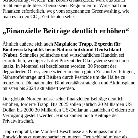
Sicht eine gute Idee. Ebenso seien Regularien für Wirtschaft und
Finanzen erforderlich, weg vom sogenannten
Greenwashing
, wie
man es in den CO
-Zertifikaten sehe.
2
„Finanzielle Beiträge deutlich erhöhen“
Ähnlich äußerte sich auch
Magdalene Trapp, Expertin für
Biodiversitätspolitik beim Naturschutzbund Deutschland
(Nabu)
. Schnelles politisches und wirtschaftliches Handeln sei
erforderlich, weniger als drei Prozent der Ökosysteme seien noch
intakt. In Montreal sei beschlossen worden, 30 Prozent der
degradierten Ökosysteme wieder in einen guten Zustand zu bringen,
Nährstoffeinträge und Risiken durch Pestizide um die Hälfte zu
reduzieren. Die nationalen Biodiversitätsstrategien und Aktionspläne
müssten bis 2024 aktualisiert werden.
Der globale Norden müsse seine finanziellen Beiträge deutlich
erhöhen, forderte Trapp. Bis 2025 sollen jährlich 20 Milliarden US-
Dollar, bis 2030 30 Milliarden US-Dollar an staatlichen Geldern zur
Verfügung gestellt werden. Hinzu kämen noch Beiträge der
Privatwirtschaft.
Trapp empfahl, die Montreal-Beschlüsse als Kompass für die
Entwicklungszusammenarbeit zu nutzen. Deutschland müsse als