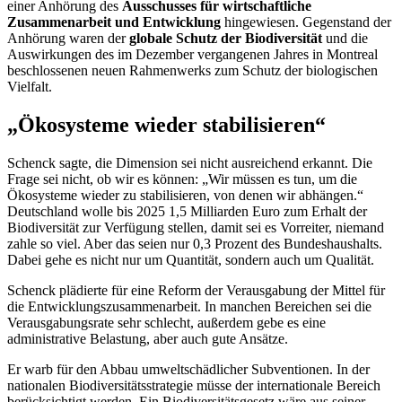
einer Anhörung des
Ausschusses für wirtschaftliche
Zusammenarbeit und Entwicklung
hingewiesen. Gegenstand der
Anhörung waren der
globale Schutz der Biodiversität
und die
Auswirkungen des im Dezember vergangenen Jahres in Montreal
beschlossenen neuen Rahmenwerks zum Schutz der biologischen
Vielfalt.
„Ökosysteme wieder stabilisieren“
Schenck sagte, die Dimension sei nicht ausreichend erkannt. Die
Frage sei nicht, ob wir es können: „Wir müssen es tun, um die
Ökosysteme wieder zu stabilisieren, von denen wir abhängen.“
Deutschland wolle bis 2025 1,5 Milliarden Euro zum Erhalt der
Biodiversität zur Verfügung stellen, damit sei es Vorreiter, niemand
zahle so viel. Aber das seien nur 0,3 Prozent des Bundeshaushalts.
Dabei gehe es nicht nur um Quantität, sondern auch um Qualität.
Schenck plädierte für eine Reform der Verausgabung der Mittel für
die Entwicklungszusammenarbeit. In manchen Bereichen sei die
Verausgabungsrate sehr schlecht, außerdem gebe es eine
administrative Belastung, aber auch gute Ansätze.
Er warb für den Abbau umweltschädlicher Subventionen. In der
nationalen Biodiversitätsstrategie müsse der internationale Bereich
berücksichtigt werden. Ein Biodiversitätsgesetz wäre aus seiner