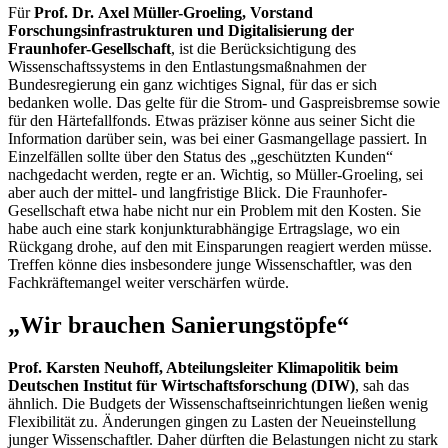
Für
Prof. Dr. Axel Müller-Groeling, Vorstand
Forschungsinfrastrukturen und Digitalisierung der
Fraunhofer-Gesellschaft
, ist die Berücksichtigung des
Wissenschaftssystems in den Entlastungsmaßnahmen der
Bundesregierung ein ganz wichtiges Signal, für das er sich
bedanken wolle. Das gelte für die Strom- und Gaspreisbremse sowie
für den Härtefallfonds. Etwas präziser könne aus seiner Sicht die
Information darüber sein, was bei einer Gasmangellage passiert. In
Einzelfällen sollte über den Status des „geschützten Kunden“
nachgedacht werden, regte er an. Wichtig, so Müller-Groeling, sei
aber auch der mittel- und langfristige Blick. Die Fraunhofer-
Gesellschaft etwa habe nicht nur ein Problem mit den Kosten. Sie
habe auch eine stark konjunkturabhängige Ertragslage, wo ein
Rückgang drohe, auf den mit Einsparungen reagiert werden müsse.
Treffen könne dies insbesondere junge Wissenschaftler, was den
Fachkräftemangel weiter verschärfen würde.
„Wir brauchen Sanierungstöpfe“
Prof. Karsten Neuhoff, Abteilungsleiter Klimapolitik beim
Deutschen Institut für Wirtschaftsforschung (DIW)
, sah das
ähnlich. Die
Budgets
der Wissenschaftseinrichtungen ließen wenig
Flexibilität zu. Änderungen gingen zu Lasten der Neueinstellung
junger Wissenschaftler. Daher dürften die Belastungen nicht zu stark