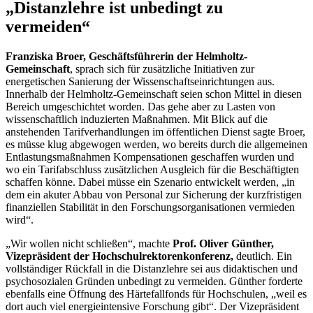
„Distanzlehre ist unbedingt zu
vermeiden“
Franziska Broer, Geschäftsführerin der Helmholtz-
Gemeinschaft
, sprach sich für zusätzliche Initiativen zur
energetischen Sanierung der Wissenschaftseinrichtungen aus.
Innerhalb der Helmholtz-Gemeinschaft seien schon Mittel in diesen
Bereich umgeschichtet worden. Das gehe aber zu Lasten von
wissenschaftlich induzierten Maßnahmen. Mit Blick auf die
anstehenden Tarifverhandlungen im öffentlichen Dienst sagte Broer,
es müsse klug abgewogen werden, wo bereits durch die allgemeinen
Entlastungsmaßnahmen Kompensationen geschaffen wurden und
wo ein Tarifabschluss zusätzlichen Ausgleich für die Beschäftigten
schaffen könne. Dabei müsse ein Szenario entwickelt werden, „in
dem ein akuter Abbau von Personal zur Sicherung der kurzfristigen
finanziellen Stabilität in den Forschungsorganisationen vermieden
wird“.
„Wir wollen nicht schließen“, machte
Prof. Oliver Günther,
Vizepräsident der Hochschulrektorenkonferenz,
deutlich. Ein
vollständiger Rückfall in die Distanzlehre sei aus didaktischen und
psychosozialen Gründen unbedingt zu vermeiden. Günther forderte
ebenfalls eine Öffnung des Härtefallfonds für Hochschulen, „weil es
dort auch viel energieintensive Forschung gibt“. Der Vizepräsident