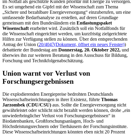
im Notfall als geschützte Kunden prioritär mit Energie zu versorgen.
Es sei umgehend ein Gipfel mit der Wissenschaft zum Thema
„Sichere und bezahlbare Energieversorgung“ einzuberufen, um eine
umfassende Bedarfsanalyse zu erstellen, auf deren Grundlage
gemeinsam mit den Bundesländern ein
Entlastungspaket
Wissenschaft
erarbeitet wird. Zusätzlich soll ein Notfallfonds für
die Wissenschaft eingerichtet werden, um kurzfristig zielgerichtete
Hilfen zur Verfügung stellen zu können. Über den entsprechenden
Antrag der Union (
20/4047
(Dokument, öffnet ein neues Fenster)
)
debattierte der Bundestag am
Donnerstag, 20. Oktober 2022,
und
überwies ihn zur weiteren Beratung in den Ausschuss für Bildung,
Forschung und Technikfolgenabschätzung.
Union warnt vor Verlust von
Forschungsergebnissen
Die explodierenden Energiepreise bedrohten Deutschlands
Wissenschaftseinrichtungen in ihrer Existenz, führte
Thomas
Jarzombek (CDU/CSU)
aus. Sollte die Energieversorgung nicht
gewährleistet oder schlicht nicht bezahlt werden können, drohe „ein
unwiederbringlicher Verlust von Forschungsergebnissen“ in
Biodatenbanken, Großforschungsanlagen, Hoch- und
Höchstleistungsrechnern oder Tierhäusern der Forschungsinstitute.
Diese Wissenschaftseinrichtungen könnten eben nicht 20 Prozent