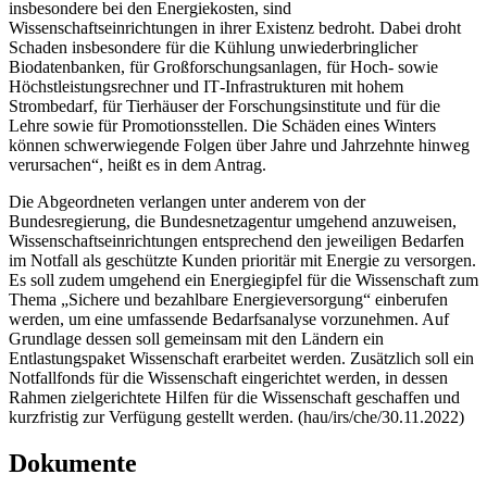
insbesondere bei den Energiekosten, sind
Wissenschaftseinrichtungen in ihrer Existenz bedroht. Dabei droht
Schaden insbesondere für die Kühlung unwiederbringlicher
Biodatenbanken, für Großforschungsanlagen, für Hoch- sowie
Höchstleistungsrechner und
IT
-Infrastrukturen mit hohem
Strombedarf, für Tierhäuser der Forschungsinstitute und für die
Lehre sowie für Promotionsstellen. Die Schäden eines Winters
können schwerwiegende Folgen über Jahre und Jahrzehnte hinweg
verursachen“, heißt es in dem Antrag.
Die Abgeordneten verlangen unter anderem von der
Bundesregierung, die Bundesnetzagentur umgehend anzuweisen,
Wissenschaftseinrichtungen entsprechend den jeweiligen Bedarfen
im Notfall als geschützte Kunden prioritär mit Energie zu versorgen.
Es soll zudem umgehend ein Energiegipfel für die Wissenschaft zum
Thema „Sichere und bezahlbare Energieversorgung“ einberufen
werden, um eine umfassende Bedarfsanalyse vorzunehmen. Auf
Grundlage dessen soll gemeinsam mit den Ländern ein
Entlastungspaket Wissenschaft erarbeitet werden. Zusätzlich soll ein
Notfallfonds für die Wissenschaft eingerichtet werden, in dessen
Rahmen zielgerichtete Hilfen für die Wissenschaft geschaffen und
kurzfristig zur Verfügung gestellt werden. (hau/irs/che/30.11.2022)
Dokumente