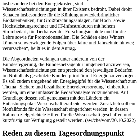
insbesondere bei den Energiekosten, sind
Wissenschaftseinrichtungen in ihrer Existenz bedroht. Dabei droht
Schaden insbesondere für die Kühlung unwiederbringlicher
Biodatenbanken, für Großforschungsanlagen, für Hoch- sowie
Höchstleistungsrechner und IT-Infrastrukturen mit hohem
Strombedarf, für Tierhäuser der Forschungsinstitute und für die
Lehre sowie für Promotionsstellen. Die Schäden eines Winters
können schwerwiegende Folgen über Jahre und Jahrzehnte hinweg
verursachen“, heißt es in dem Antrag.
Die Abgeordneten verlangen unter anderem von der
Bundesregierung, die Bundesnetzagentur umgehend anzuweisen,
Wissenschaftseinrichtungen entsprechend den jeweiligen Bedarfen
im Notfall als geschützte Kunden prioritär mit Energie zu versorgen.
Es soll zudem umgehend ein Energiegipfel für die Wissenschaft zum
Thema „Sichere und bezahlbare Energieversorgung“ einberufen
werden, um eine umfassende Bedarfsanalyse vorzunehmen. Auf
Grundlage dessen soll gemeinsam mit den Ländern ein
Entlastungspaket Wissenschaft erarbeitet werden. Zusätzlich soll ein
Notfallfonds für die Wissenschaft eingerichtet werden, in dessen
Rahmen zielgerichtete Hilfen für die Wissenschaft geschaffen und
kurzfristig zur Verfügung gestellt werden. (aw/che/vom/20.10.2022)
Reden zu diesem Tagesordnungspunkt