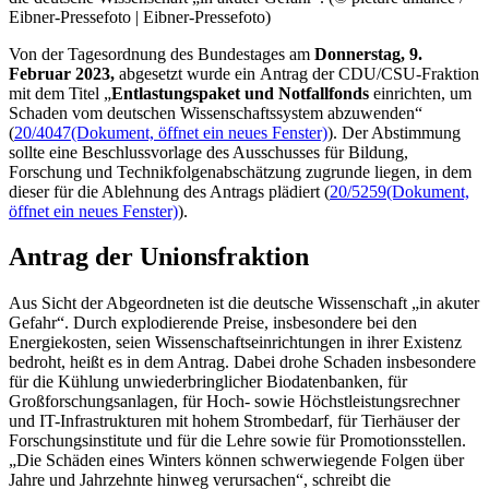
Eibner-Pressefoto | Eibner-Pressefoto)
Von der Tagesordnung des Bundestages am
Donnerstag, 9.
Februar 2023,
abgesetzt wurde ein Antrag der CDU/CSU-Fraktion
mit dem Titel „
Entlastungspaket und Notfallfonds
einrichten, um
Schaden vom deutschen Wissenschaftssystem abzuwenden“
(
20/4047
(Dokument, öffnet ein neues Fenster)
). Der Abstimmung
sollte eine Beschlussvorlage des Ausschusses für Bildung,
Forschung und Technikfolgenabschätzung zugrunde liegen, in dem
dieser für die Ablehnung des Antrags plädiert (
20/5259
(Dokument,
öffnet ein neues Fenster)
).
Antrag der Unionsfraktion
Aus Sicht der Abgeordneten ist die deutsche Wissenschaft „in akuter
Gefahr“. Durch explodierende Preise, insbesondere bei den
Energiekosten, seien Wissenschaftseinrichtungen in ihrer Existenz
bedroht, heißt es in dem Antrag. Dabei drohe Schaden insbesondere
für die Kühlung unwiederbringlicher Biodatenbanken, für
Großforschungsanlagen, für Hoch- sowie Höchstleistungsrechner
und IT-Infrastrukturen mit hohem Strombedarf, für Tierhäuser der
Forschungsinstitute und für die Lehre sowie für Promotionsstellen.
„Die Schäden eines Winters können schwerwiegende Folgen über
Jahre und Jahrzehnte hinweg verursachen“, schreibt die