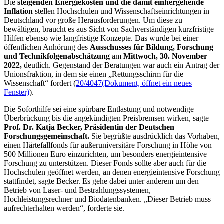
Die
steigenden Energiekosten und die damit einhergehende
Inflation
stellen Hochschulen und Wissenschaftseinrichtungen in
Deutschland vor große Herausforderungen. Um diese zu
bewältigen, braucht es aus Sicht von Sachverständigen kurzfristige
Hilfen ebenso wie langfristige Konzepte. Das wurde bei einer
öffentlichen Anhörung des
Ausschusses für Bildung, Forschung
und Technikfolgenabschätzung
am
Mittwoch, 30. November
2022,
deutlich. Gegenstand der Beratungen war auch ein Antrag der
Unionsfraktion, in dem sie einen „Rettungsschirm für die
Wissenschaft“
fordert (
20/4047
(Dokument, öffnet ein neues
Fenster)
).
Die Soforthilfe sei eine spürbare Entlastung und notwendige
Überbrückung bis die angekündigten Preisbremsen wirken, sagte
Prof. Dr. Katja Becker, Präsidentin der Deutschen
Forschungsgemeinschaft.
Sie begrüßte ausdrücklich das Vorhaben,
einen Härtefallfonds für außeruniversitäre Forschung in Höhe von
500 Millionen Euro einzurichten, um besonders energieintensive
Forschung zu unterstützen. Dieser
Fonds
sollte aber auch für die
Hochschulen geöffnet werden, an denen energieintensive Forschung
stattfindet, sagte Becker. Es gehe dabei unter anderem um den
Betrieb von
Laser
- und Bestrahlungssystemen,
Hochleistungsrechner und Biodatenbanken. „Dieser Betrieb muss
aufrechterhalten werden“, forderte sie.