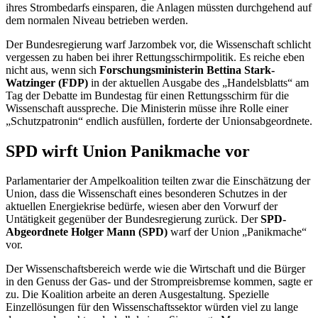
ihres Strombedarfs einsparen, die Anlagen müssten durchgehend auf
dem normalen Niveau betrieben werden.
Der Bundesregierung warf Jarzombek vor, die Wissenschaft schlicht
vergessen zu haben bei ihrer Rettungsschirmpolitik. Es reiche eben
nicht aus, wenn sich
Forschungsministerin Bettina Stark-
Watzinger (FDP)
in der aktuellen Ausgabe des „Handelsblatts“ am
Tag der Debatte im Bundestag für einen Rettungsschirm für die
Wissenschaft ausspreche. Die Ministerin müsse ihre Rolle einer
„Schutzpatronin“ endlich ausfüllen, forderte der Unionsabgeordnete.
SPD wirft Union Panikmache vor
Parlamentarier der Ampelkoalition teilten zwar die Einschätzung der
Union, dass die Wissenschaft eines besonderen Schutzes in der
aktuellen Energiekrise bedürfe, wiesen aber den Vorwurf der
Untätigkeit gegenüber der Bundesregierung zurück. Der
SPD-
Abgeordnete Holger Mann (SPD)
warf der Union „Panikmache“
vor.
Der Wissenschaftsbereich werde wie die Wirtschaft und die Bürger
in den Genuss der Gas- und der Strompreisbremse kommen, sagte er
zu. Die Koalition arbeite an deren Ausgestaltung. Spezielle
Einzellösungen für den Wissenschaftssektor würden viel zu lange