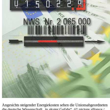
Angesichts steigender Energiekosten sehen die Unionsabgeordneten
die deutsche Wissenschaft „in akuter Gefahr“. (© picture alliance /