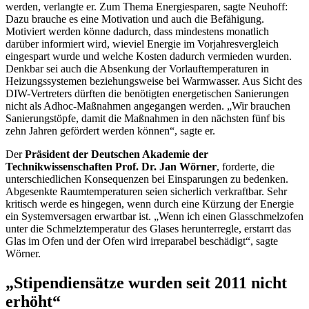
werden, verlangte er. Zum Thema Energiesparen, sagte Neuhoff:
Dazu brauche es eine Motivation und auch die Befähigung.
Motiviert werden könne dadurch, dass mindestens monatlich
darüber informiert wird, wieviel Energie im Vorjahresvergleich
eingespart wurde und welche Kosten dadurch vermieden wurden.
Denkbar sei auch die Absenkung der Vorlauftemperaturen in
Heizungssystemen beziehungsweise bei Warmwasser. Aus Sicht des
DIW-Vertreters dürften die benötigten energetischen Sanierungen
nicht als Adhoc-Maßnahmen angegangen werden. „Wir brauchen
Sanierungstöpfe, damit die Maßnahmen in den nächsten fünf bis
zehn Jahren gefördert werden können“, sagte er.
Der
Präsident der Deutschen Akademie der
Technikwissenschaften Prof. Dr. Jan Wörner
, forderte, die
unterschiedlichen Konsequenzen bei Einsparungen zu bedenken.
Abgesenkte Raumtemperaturen seien sicherlich verkraftbar. Sehr
kritisch werde es hingegen, wenn durch eine Kürzung der Energie
ein Systemversagen erwartbar ist. „Wenn ich einen Glasschmelzofen
unter die Schmelztemperatur des Glases herunterregle, erstarrt das
Glas im Ofen und der Ofen wird irreparabel beschädigt“, sagte
Wörner.
„Stipendiensätze wurden seit 2011 nicht
erhöht“