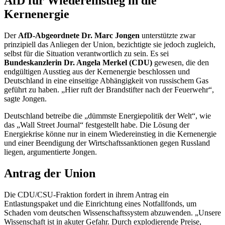
AfD für Wiedereinstieg in die
Kernenergie
Der
AfD-Abgeordnete Dr. Marc Jongen
unterstützte zwar
prinzipiell das Anliegen der Union, bezichtigte sie jedoch zugleich,
selbst für die Situation verantwortlich zu sein. Es sei
Bundeskanzlerin Dr. Angela Merkel (CDU)
gewesen, die den
endgültigen Ausstieg aus der Kernenergie beschlossen und
Deutschland in eine einseitige Abhängigkeit von russischem Gas
geführt zu haben. „Hier ruft der Brandstifter nach der Feuerwehr“,
sagte Jongen.
Deutschland betreibe die „dümmste Energiepolitik der Welt“, wie
das „Wall Street Journal“ festgestellt habe. Die Lösung der
Energiekrise könne nur in einem Wiedereinstieg in die Kernenergie
und einer Beendigung der Wirtschaftssanktionen gegen Russland
liegen, argumentierte Jongen.
Antrag der Union
Die CDU/CSU-Fraktion fordert in ihrem Antrag ein
Entlastungspaket und die Einrichtung eines Notfallfonds, um
Schaden vom deutschen Wissenschaftssystem abzuwenden. „Unsere
Wissenschaft ist in akuter Gefahr. Durch explodierende Preise,